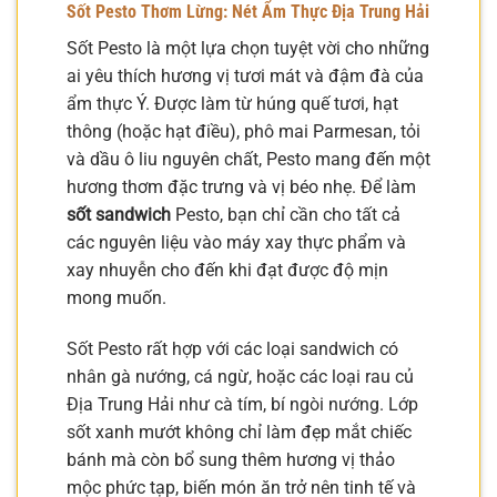
Sốt Pesto Thơm Lừng: Nét Ẩm Thực Địa Trung Hải
Sốt Pesto là một lựa chọn tuyệt vời cho những
ai yêu thích hương vị tươi mát và đậm đà của
ẩm thực Ý. Được làm từ húng quế tươi, hạt
thông (hoặc hạt điều), phô mai Parmesan, tỏi
và dầu ô liu nguyên chất, Pesto mang đến một
hương thơm đặc trưng và vị béo nhẹ. Để làm
sốt sandwich
Pesto, bạn chỉ cần cho tất cả
các nguyên liệu vào máy xay thực phẩm và
xay nhuyễn cho đến khi đạt được độ mịn
mong muốn.
Sốt Pesto rất hợp với các loại sandwich có
nhân gà nướng, cá ngừ, hoặc các loại rau củ
Địa Trung Hải như cà tím, bí ngòi nướng. Lớp
sốt xanh mướt không chỉ làm đẹp mắt chiếc
bánh mà còn bổ sung thêm hương vị thảo
mộc phức tạp, biến món ăn trở nên tinh tế và