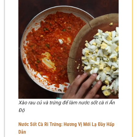
Xào rau củ và trứng để làm nước sốt cà ri Ấn
Độ
Nước Sốt Cà Ri Trứng: Hương Vị Mới Lạ Đầy Hấp
Dẫn