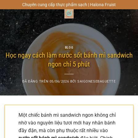
Chuyển
Chuyên cung cấp thực phẩm sạch | Halona Fruist
đến
0
nội
dung
BLOG
Học ngay cách làm nước sốt bánh mì sandwich
ngon chỉ 5 phút
ĐÃ ĐĂNG TRÊN
05/06/2026
BỞI
SAIGONESEBAGUETTE
Một chiếc bánh mì sandwich ngon không chỉ
nhờ vào nguyên liệu tươi mới hay nhân bánh
đầy đặn, mà còn phụ thuộc rất nhiều vào