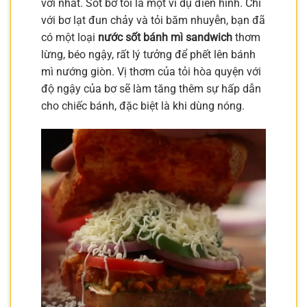
vời nhất. Sốt bơ tỏi là một ví dụ điển hình. Chỉ
với bơ lạt đun chảy và tỏi băm nhuyễn, bạn đã
có một loại
nước sốt bánh mì sandwich
thơm
lừng, béo ngậy, rất lý tưởng để phết lên bánh
mì nướng giòn. Vị thơm của tỏi hòa quyện với
độ ngậy của bơ sẽ làm tăng thêm sự hấp dẫn
cho chiếc bánh, đặc biệt là khi dùng nóng.