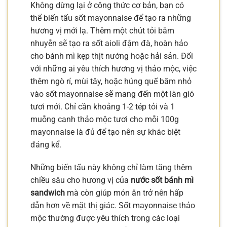
Không dừng lại ở công thức cơ bản, bạn có
thể biến tấu sốt mayonnaise để tạo ra những
hương vị mới lạ. Thêm một chút tỏi băm
nhuyễn sẽ tạo ra sốt aioli đậm đà, hoàn hảo
cho bánh mì kẹp thịt nướng hoặc hải sản. Đối
với những ai yêu thích hương vị thảo mộc, việc
thêm ngò rí, mùi tây, hoặc húng quế băm nhỏ
vào sốt mayonnaise sẽ mang đến một làn gió
tươi mới. Chỉ cần khoảng 1-2 tép tỏi và 1
muỗng canh thảo mộc tươi cho mỗi 100g
mayonnaise là đủ để tạo nên sự khác biệt
đáng kể.
Những biến tấu này không chỉ làm tăng thêm
chiều sâu cho hương vị của
nước sốt bánh mì
sandwich
mà còn giúp món ăn trở nên hấp
dẫn hơn về mặt thị giác. Sốt mayonnaise thảo
mộc thường được yêu thích trong các loại