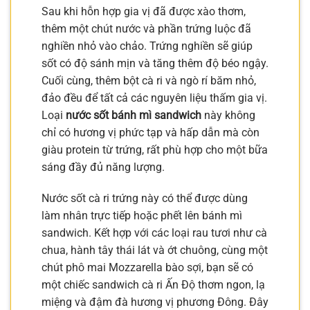
Sau khi hỗn hợp gia vị đã được xào thơm,
thêm một chút nước và phần trứng luộc đã
nghiền nhỏ vào chảo. Trứng nghiền sẽ giúp
sốt có độ sánh mịn và tăng thêm độ béo ngậy.
Cuối cùng, thêm bột cà ri và ngò rí băm nhỏ,
đảo đều để tất cả các nguyên liệu thấm gia vị.
Loại
nước sốt bánh mì sandwich
này không
chỉ có hương vị phức tạp và hấp dẫn mà còn
giàu protein từ trứng, rất phù hợp cho một bữa
sáng đầy đủ năng lượng.
Nước sốt cà ri trứng này có thể được dùng
làm nhân trực tiếp hoặc phết lên bánh mì
sandwich. Kết hợp với các loại rau tươi như cà
chua, hành tây thái lát và ớt chuông, cùng một
chút phô mai Mozzarella bào sợi, bạn sẽ có
một chiếc sandwich cà ri Ấn Độ thơm ngon, lạ
miệng và đậm đà hương vị phương Đông. Đây