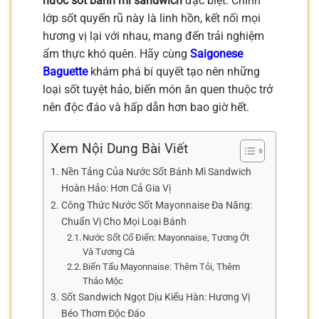
nước sốt bánh mì sandwich
đặc biệt. Chính
lớp sốt quyến rũ này là linh hồn, kết nối mọi
hương vị lại với nhau, mang đến trải nghiệm
ẩm thực khó quên. Hãy cùng
Saigonese
Baguette
khám phá bí quyết tạo nên những
loại sốt tuyệt hảo, biến món ăn quen thuộc trở
nên độc đáo và hấp dẫn hơn bao giờ hết.
Xem Nội Dung Bài Viết
Nền Tảng Của Nước Sốt Bánh Mì Sandwich
Hoàn Hảo: Hơn Cả Gia Vị
Công Thức Nước Sốt Mayonnaise Đa Năng:
Chuẩn Vị Cho Mọi Loại Bánh
Nước Sốt Cổ Điển: Mayonnaise, Tương Ớt
Và Tương Cà
Biến Tấu Mayonnaise: Thêm Tỏi, Thêm
Thảo Mộc
Sốt Sandwich Ngọt Dịu Kiểu Hàn: Hương Vị
Béo Thơm Độc Đáo