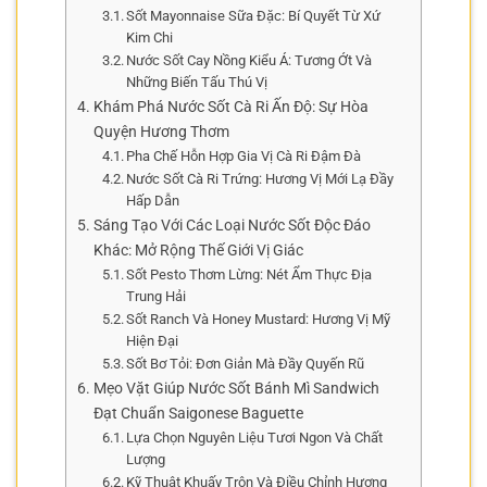
Sốt Mayonnaise Sữa Đặc: Bí Quyết Từ Xứ
Kim Chi
Nước Sốt Cay Nồng Kiểu Á: Tương Ớt Và
Những Biến Tấu Thú Vị
Khám Phá Nước Sốt Cà Ri Ấn Độ: Sự Hòa
Quyện Hương Thơm
Pha Chế Hỗn Hợp Gia Vị Cà Ri Đậm Đà
Nước Sốt Cà Ri Trứng: Hương Vị Mới Lạ Đầy
Hấp Dẫn
Sáng Tạo Với Các Loại Nước Sốt Độc Đáo
Khác: Mở Rộng Thế Giới Vị Giác
Sốt Pesto Thơm Lừng: Nét Ẩm Thực Địa
Trung Hải
Sốt Ranch Và Honey Mustard: Hương Vị Mỹ
Hiện Đại
Sốt Bơ Tỏi: Đơn Giản Mà Đầy Quyến Rũ
Mẹo Vặt Giúp Nước Sốt Bánh Mì Sandwich
Đạt Chuẩn Saigonese Baguette
Lựa Chọn Nguyên Liệu Tươi Ngon Và Chất
Lượng
Kỹ Thuật Khuấy Trộn Và Điều Chỉnh Hương