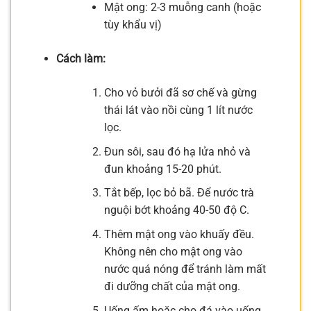
Mật ong: 2-3 muỗng canh (hoặc
tùy khẩu vị)
Cách làm:
Cho vỏ bưởi đã sơ chế và gừng
thái lát vào nồi cùng 1 lít nước
lọc.
Đun sôi, sau đó hạ lửa nhỏ và
đun khoảng 15-20 phút.
Tắt bếp, lọc bỏ bã. Để nước trà
nguội bớt khoảng 40-50 độ C.
Thêm mật ong vào khuấy đều.
Không nên cho mật ong vào
nước quá nóng để tránh làm mất
đi dưỡng chất của mật ong.
Uống ấm hoặc cho đá vào uống