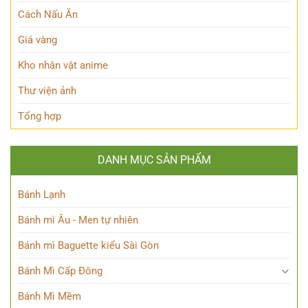
trong
Cách Nấu Ăn
Thế
giới
Giá vàng
Siêu
nhiên?
Kho nhân vật anime
Thư viện ảnh
Tổng hợp
DANH MỤC SẢN PHẨM
Bánh Lạnh
Bánh mì Âu - Men tự nhiên
Bánh mì Baguette kiểu Sài Gòn
Bánh Mì Cấp Đông
Bánh Mì Mềm