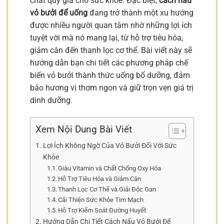
chất quý giá cho sức khỏe. Đặc biệt,
cách nấu
vỏ bưởi để uống
đang trở thành một xu hướng
được nhiều người quan tâm nhờ những lợi ích
tuyệt vời mà nó mang lại, từ hỗ trợ tiêu hóa,
giảm cân đến thanh lọc cơ thể. Bài viết này sẽ
hướng dẫn bạn chi tiết các phương pháp chế
biến vỏ bưởi thành thức uống bổ dưỡng, đảm
bảo hương vị thơm ngon và giữ trọn vẹn giá trị
dinh dưỡng.
Xem Nội Dung Bài Viết
Lợi Ích Không Ngờ Của Vỏ Bưởi Đối Với Sức
Khỏe
Giàu Vitamin và Chất Chống Oxy Hóa
Hỗ Trợ Tiêu Hóa và Giảm Cân
Thanh Lọc Cơ Thể và Giải Độc Gan
Cải Thiện Sức Khỏe Tim Mạch
Hỗ Trợ Kiểm Soát Đường Huyết
Hướng Dẫn Chi Tiết Cách Nấu Vỏ Bưởi Để