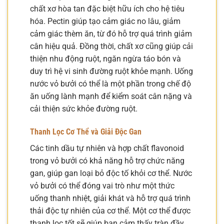
chất xơ hòa tan đặc biệt hữu ích cho hệ tiêu
hóa. Pectin giúp tạo cảm giác no lâu, giảm
cảm giác thèm ăn, từ đó hỗ trợ quá trình giảm
cân hiệu quả. Đồng thời, chất xơ cũng giúp cải
thiện nhu động ruột, ngăn ngừa táo bón và
duy trì hệ vi sinh đường ruột khỏe mạnh. Uống
nước vỏ bưởi có thể là một phần trong chế độ
ăn uống lành mạnh để kiểm soát cân nặng và
cải thiện sức khỏe đường ruột.
Thanh Lọc Cơ Thể và Giải Độc Gan
Các tinh dầu tự nhiên và hợp chất flavonoid
trong vỏ bưởi có khả năng hỗ trợ chức năng
gan, giúp gan loại bỏ độc tố khỏi cơ thể. Nước
vỏ bưởi có thể đóng vai trò như một thức
uống thanh nhiệt, giải khát và hỗ trợ quá trình
thải độc tự nhiên của cơ thể. Một cơ thể được
thanh lọc tốt sẽ giúp bạn cảm thấy tràn đầy