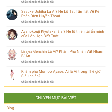
ẩn
ở
Chức năng bình luận bị tắt
Hé
Đổi
Nanami
lộ
Đầy
Kento
Sasuke Uchiha Là Ai? Hé Lộ Tất Tần Tật Về Kẻ
‘siêu
Bi
Là
Phản Diện Huyền Thoại
năng
kịch
Ai:
lực’
ở
Chức năng bình luận bị tắt
Khám
và
Sasuke
Phá
câu
Uchiha
Ayanokouji Kiyotaka là ai? Hé lộ thiên tài ẩn mình
Pháp
chuyện
Là
của Lớp Học Biết Tuốt
Sư
đời
Ai?
Lý
thú
ở
Chức năng bình luận bị tắt
Hé
Trí
vị
Ayanokouji
Lộ
&
Kiyotaka
Linnea Genshin Là Ai? Khám Phá Nhân Vật Nham
Tất
Số
là
Bí Ẩn
Tần
Phận
ai?
Tật
Bi
ở
Chức năng bình luận bị tắt
Hé
Về
Thương
Linnea
lộ
Kẻ
Genshin
Khám phá Momoo Ayase: Ai là Ai trong Thế giới
thiên
Phản
Là
Siêu nhiên?
tài
Diện
Ai?
ẩn
Huyền
ở
Chức năng bình luận bị tắt
Khám
mình
Thoại
Khám
Phá
của
phá
Nhân
Lớp
Momoo
Vật
Học
CHUYÊN MỤC BÀI VIẾT
Ayase:
Nham
Biết
Ai
Bí
Tuốt
là
Blog
Ẩn
Ai