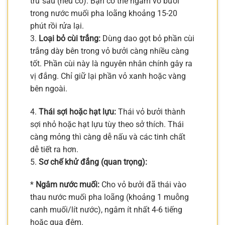
trừ sâu (nếu có). Bạn có thể ngâm vỏ bưởi
trong nước muối pha loãng khoảng 15-20
phút rồi rửa lại.
3.
Loại bỏ cùi trắng:
Dùng dao gọt bỏ phần cùi
trắng dày bên trong vỏ bưởi càng nhiều càng
tốt. Phần cùi này là nguyên nhân chính gây ra
vị đắng. Chỉ giữ lại phần vỏ xanh hoặc vàng
bên ngoài.
4.
Thái sợi hoặc hạt lựu:
Thái vỏ bưởi thành
sợi nhỏ hoặc hạt lựu tùy theo sở thích. Thái
càng mỏng thì càng dễ nấu và các tinh chất
dễ tiết ra hơn.
5.
Sơ chế khử đắng (quan trọng):
*
Ngâm nước muối:
Cho vỏ bưởi đã thái vào
thau nước muối pha loãng (khoảng 1 muỗng
canh muối/lít nước), ngâm ít nhất 4-6 tiếng
hoặc qua đêm.