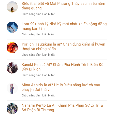
Điều ít ai biết về Mai Phương Thúy sau nhiều năm
đăng quang
ở
Chức năng bình luận bị tắt
Điều
ít
Loạt 99+ ảnh Lý Nhã Kỳ mới nhất khiến cộng đồng
ai
mạng bàn tán
biết
ở
Chức năng bình luận bị tắt
về
Loạt
Mai
99+
Yoriichi Tsugikuni là ai? Chân dung kiếm sĩ huyền
Phương
ảnh
thoại và những bí ẩn
Thúy
Lý
sau
ở
Chức năng bình luận bị tắt
Nhã
nhiều
Yoriichi
Kỳ
năm
Tsugikuni
Kaneki Ken Là Ai? Khám Phá Hành Trình Biến Đổi
mới
đăng
là
Đầy Bi kịch
nhất
quang
ai?
khiến
ở
Chức năng bình luận bị tắt
Chân
cộng
Kaneki
dung
đồng
Ken
Mina Ashido là ai? Hé lộ ‘siêu năng lực’ và câu
kiếm
mạng
Là
chuyện đời thú vị
sĩ
bàn
Ai?
huyền
tán
ở
Chức năng bình luận bị tắt
Khám
thoại
Mina
Phá
và
Ashido
Nanami Kento Là Ai: Khám Phá Pháp Sư Lý Trí &
Hành
những
là
Số Phận Bi Thương
Trình
bí
ai?
Biến