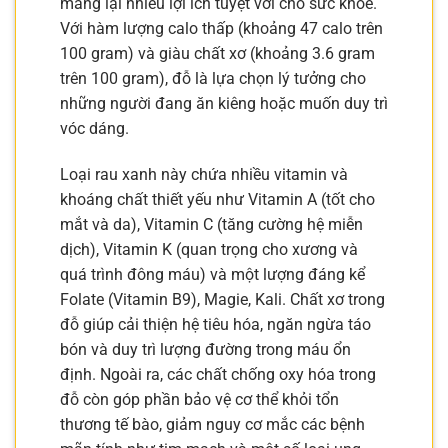
mang lại nhiều lợi ích tuyệt vời cho sức khỏe.
Với hàm lượng calo thấp (khoảng 47 calo trên
100 gram) và giàu chất xơ (khoảng 3.6 gram
trên 100 gram), đỗ là lựa chọn lý tưởng cho
những người đang ăn kiêng hoặc muốn duy trì
vóc dáng.
Loại rau xanh này chứa nhiều vitamin và
khoáng chất thiết yếu như Vitamin A (tốt cho
mắt và da), Vitamin C (tăng cường hệ miễn
dịch), Vitamin K (quan trọng cho xương và
quá trình đông máu) và một lượng đáng kể
Folate (Vitamin B9), Magie, Kali. Chất xơ trong
đỗ giúp cải thiện hệ tiêu hóa, ngăn ngừa táo
bón và duy trì lượng đường trong máu ổn
định. Ngoài ra, các chất chống oxy hóa trong
đỗ còn góp phần bảo vệ cơ thể khỏi tổn
thương tế bào, giảm nguy cơ mắc các bệnh