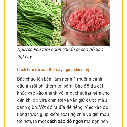
Nguyên liệu tươi ngon chuẩn bị cho đỗ xào
thịt cay
Cách làm đỗ xào thịt cay ngon chuẩn vị
Bắc chảo lên bếp, làm nóng 1 muỗng canh
dầu ăn rồi phi thơm tỏi băm. Cho đỗ đã cắt
khúc vào xào nhanh với một chút hạt nêm cho
đến khi đỗ vừa chín tới và vẫn giữ được màu
xanh giòn. Vớt đỗ ra đĩa để riêng. Việc xào đỗ
riêng trước giúp kiểm soát độ chín và giữ màu
tốt hơn, là một
cách xào đỗ ngon
mà bạn nên