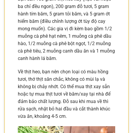
ba chỉ đều ngon), 200 gram đỗ tươi, 5 gram
hành tím băm, 5 gram tỏi băm, và 5 gram ớt
hiểm băm (điều chỉnh lượng ớt tùy độ cay
mong muốn). Các gia vị đi kèm bao gồm 1/2
muỗng cà phê hạt nêm, 1 muỗng cà phê dầu
hào, 1/2 muỗng cà phê bột ngọt, 1/2 muỗng
cà phê tiêu, 2 muỗng canh dầu ăn và 1 muỗng
canh hành lá băm.
Về thịt heo, bạn nên chọn loại có màu hồng
tươi, thớ thịt săn chắc, không có mùi lạ và
không bị chảy nhớt. Có thể mua thịt xay sẵn
hoặc tự mua thịt tươi về băm/xay tại nhà để
đảm bảo chất lượng. Đỗ sau khi mua về thì
rửa sạch, nhặt bỏ hai đầu và cắt thành khúc
vừa ăn, khoảng 4-5 cm.