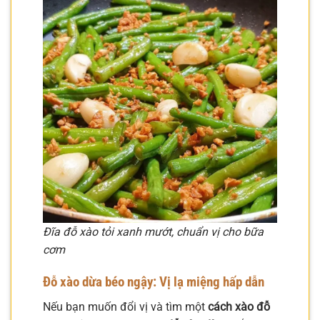
Đĩa đỗ xào tỏi xanh mướt, chuẩn vị cho bữa
cơm
Đỗ xào dừa béo ngậy: Vị lạ miệng hấp dẫn
Nếu bạn muốn đổi vị và tìm một
cách xào đỗ