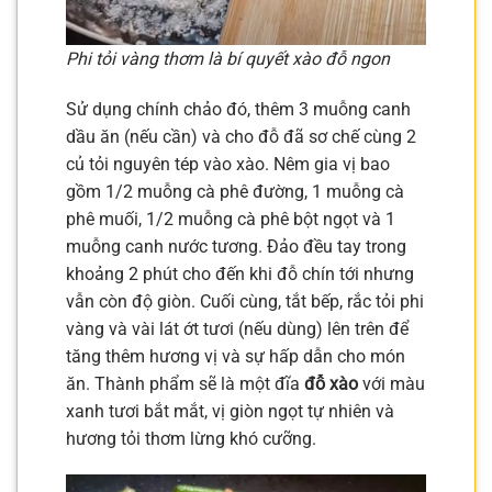
Phi tỏi vàng thơm là bí quyết xào đỗ ngon
Sử dụng chính chảo đó, thêm 3 muỗng canh
dầu ăn (nếu cần) và cho đỗ đã sơ chế cùng 2
củ tỏi nguyên tép vào xào. Nêm gia vị bao
gồm 1/2 muỗng cà phê đường, 1 muỗng cà
phê muối, 1/2 muỗng cà phê bột ngọt và 1
muỗng canh nước tương. Đảo đều tay trong
khoảng 2 phút cho đến khi đỗ chín tới nhưng
vẫn còn độ giòn. Cuối cùng, tắt bếp, rắc tỏi phi
vàng và vài lát ớt tươi (nếu dùng) lên trên để
tăng thêm hương vị và sự hấp dẫn cho món
ăn. Thành phẩm sẽ là một đĩa
đỗ xào
với màu
xanh tươi bắt mắt, vị giòn ngọt tự nhiên và
hương tỏi thơm lừng khó cưỡng.