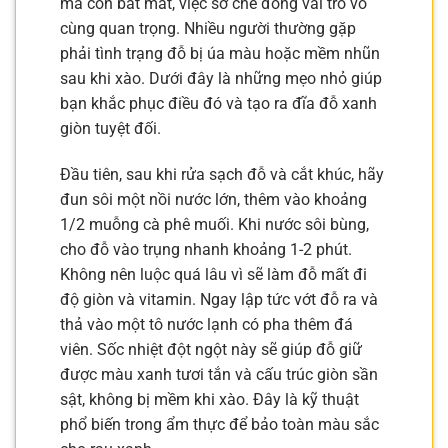
mà còn bắt mắt, việc sơ chế đóng vai trò vô
cùng quan trọng. Nhiều người thường gặp
phải tình trạng đỗ bị úa màu hoặc mềm nhũn
sau khi xào. Dưới đây là những mẹo nhỏ giúp
bạn khắc phục điều đó và tạo ra đĩa đỗ xanh
giòn tuyệt đối.
Đầu tiên, sau khi rửa sạch đỗ và cắt khúc, hãy
đun sôi một nồi nước lớn, thêm vào khoảng
1/2 muỗng cà phê muối. Khi nước sôi bùng,
cho đỗ vào trụng nhanh khoảng 1-2 phút.
Không nên luộc quá lâu vì sẽ làm đỗ mất đi
độ giòn và vitamin. Ngay lập tức vớt đỗ ra và
thả vào một tô nước lạnh có pha thêm đá
viên. Sốc nhiệt đột ngột này sẽ giúp đỗ giữ
được màu xanh tươi tắn và cấu trúc giòn sần
sật, không bị mềm khi xào. Đây là kỹ thuật
phổ biến trong ẩm thực để bảo toàn màu sắc