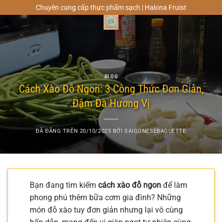
Chuyển
Chuyên cung cấp thực phẩm sạch | Halona Fruist
đến
0
nội
dung
BLOG
Cách Xào Đỗ Ngon: 3 Công Thức Đơn Giản,
Đậm Đà Hương Vị
ĐÃ ĐĂNG TRÊN
20/10/2025
BỞI
SAIGONESEBAGUETTE
Bạn đang tìm kiếm
cách xào đỗ ngon
để làm
phong phú thêm bữa cơm gia đình? Những
món đỗ xào tuy đơn giản nhưng lại vô cùng