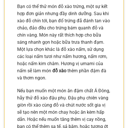
Bạn có thể thử món đỗ xào trứng, một sự kết
hợp đơn giản nhưng đầy dinh dưỡng. Sau khi
xào đỗ chín tới, bạn đổ trứng đã đánh tan vào
chảo, đảo đều cho trứng bám quanh đỗ và
chín vàng. Món này rất thích hợp cho bữa
sáng nhanh gọn hoặc bữa trưa thanh đạm.
Một lựa chọn khác là đỗ xào nấm, sử dụng
các loại nấm tươi như nấm hương, nấm rơm,
hoặc nấm kim châm. Hương vị umami của
nấm sẽ làm món
đỗ xào
thêm phần đậm đà
và thơm ngon.
Nếu bạn muốn một món ăn đậm chất Á Đông,
hãy thử đỗ xào đậu phụ. Đậu phụ chiên vàng
giòn rồi xào cùng đỗ và chút nước sốt gia vị
sẽ tạo nên một món chay hoặc ăn kèm hấp
dẫn. Hoặc nếu muốn tăng thêm vị cay nồng,
bạn có thể thêm sa tế, sả băm, hoặc tương ớt