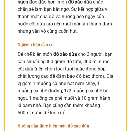
ngon
độc đáo hơn, món
đỗ xào dừa
chắc
chắn sẽ làm bạn bất ngờ. Sự kết hợp giữa vị
thanh mát của đỗ và hương béo ngậy của
nước cốt dừa tạo nên một món ăn thanh đạm
nhưng vẫn vô cùng cuốn hút.
Nguyên liệu cần có
Để chế biến món
đỗ xào dừa
cho 3 người, bạn
cần chuẩn bị 300 gram đỗ tươi, 300 ml nước
cốt dừa (nên chọn loại tươi hoặc đóng hộp
chất lượng cao để đảm bảo độ béo thơm). Gia
vị gồm 1 muỗng cà phê hạt nêm chay, 1
muỗng cà phê đường, 1/2 muỗng cà phê bột
ngọt, 1 muỗng cà phê muối và 10 gram hành
lá băm nhỏ. Bạn cũng cần thêm khoảng
500ml nước để luộc đỗ.
Hướng dẫn thực hiện món đỗ xào dừa