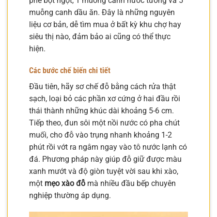
phê bột ngọt, 1 muỗng canh nước tương và 5
muỗng canh dầu ăn. Đây là những nguyên
liệu cơ bản, dễ tìm mua ở bất kỳ khu chợ hay
siêu thị nào, đảm bảo ai cũng có thể thực
hiện.
Các bước chế biến chi tiết
Đầu tiên, hãy sơ chế đỗ bằng cách rửa thật
sạch, loại bỏ các phần xơ cứng ở hai đầu rồi
thái thành những khúc dài khoảng 5-6 cm.
Tiếp theo, đun sôi một nồi nước có pha chút
muối, cho đỗ vào trụng nhanh khoảng 1-2
phút rồi vớt ra ngâm ngay vào tô nước lạnh có
đá. Phương pháp này giúp đỗ giữ được màu
xanh mướt và độ giòn tuyệt vời sau khi xào,
một
mẹo xào đỗ
mà nhiều đầu bếp chuyên
nghiệp thường áp dụng.