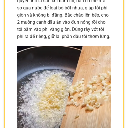
quyết nhỏ là sau khi băm tỏi, bạn có thể rửa
sơ qua nước để loại bỏ bớt nhựa, giúp tỏi phi
giòn và không bị đắng. Bắc chảo lên bếp, cho
2 muỗng canh dầu ăn vào đun nóng rồi cho
tỏi băm vào phi vàng giòn. Dùng rây vớt tỏi
phi ra để riêng, giữ lại phần dầu tỏi thơm lừng.