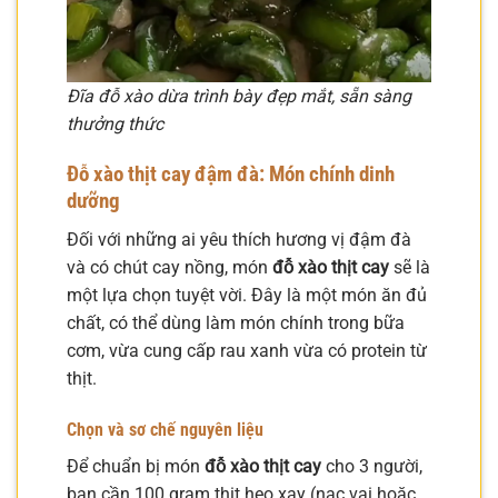
Đĩa đỗ xào dừa trình bày đẹp mắt, sẵn sàng
thưởng thức
Đỗ xào thịt cay đậm đà: Món chính dinh
dưỡng
Đối với những ai yêu thích hương vị đậm đà
và có chút cay nồng, món
đỗ xào thịt cay
sẽ là
một lựa chọn tuyệt vời. Đây là một món ăn đủ
chất, có thể dùng làm món chính trong bữa
cơm, vừa cung cấp rau xanh vừa có protein từ
thịt.
Chọn và sơ chế nguyên liệu
Để chuẩn bị món
đỗ xào thịt cay
cho 3 người,
bạn cần 100 gram thịt heo xay (nạc vai hoặc