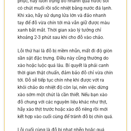
phục, hãy luôn trụng đỗ nhanh qua nước sôi
có chút muối rồi sốc nhiệt bằng nước đá lạnh.
Khi xào, hãy sử dụng lửa lớn và đảo nhanh
tay để đỗ vừa chín tới mà vẫn giữ được màu
xanh bắt mắt. Thời gian xào lý tưởng chỉ
khoảng 2-3 phút sau khi cho đỗ vào chảo.
Lỗi thứ hai là đỗ bị mềm nhũn, mất đi độ giòn
sần sật đặc trưng. Điều này cũng thường do
xào hoặc luộc quá lâu. Bí quyết là phải canh
thời gian thật chuẩn, đảm bảo đỗ chỉ vừa chín
tới. Đỗ sẽ tiếp tục chín nhẹ khi được vớt ra
khỏi chảo do nhiệt độ còn lại, nên việc dừng
xào sớm một chút là cần thiết. Nếu bạn xào
đỗ chung với các nguyên liệu khác như thịt,
hãy xào thịt trước hoặc xào đỗ riêng rồi mới
kết hợp vào cuối cùng để tránh đỗ bị chín quá.
Lỗi cuối cùng là đỗ bị nhạt nhẽo hoặc quá