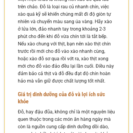
trên chảo. Đỗ là loại rau củ nhanh chín, việc
xào quá kỹ sẽ khiến chúng mất đi độ giòn tự
nhiên và chuyển màu sang úa vàng. Hãy xào
ở lửa lớn, đảo nhanh tay trong khoảng 2-3
phút cho đến khi đỗ vừa chín tới là tắt bếp.
Nếu xào chung với thịt, bạn nên xào thịt chín
trước rồi mới cho đỗ vào xào nhanh cùng,
hoặc xào đỗ sơ qua rồi vớt ra, xào thịt xong
mới cho đỗ vào đảo đều lại lần cuối. Điều này
đảm bảo cả thịt và đỗ đều đạt độ chín hoàn
hảo mà vẫn giữ được chất lượng tốt nhất.
Giá trị dinh dưỡng của đỗ và lợi ích sức
khỏe
Đỗ, hay đậu đũa, không chỉ là một nguyên liệu
quen thuộc trong các món ăn hàng ngày mà
còn là nguồn cung cấp dinh dưỡng dồi dào,