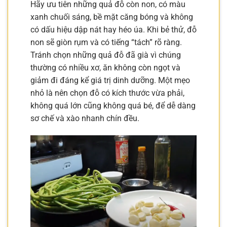
Hãy ưu tiên những quả đỗ còn non, có màu
xanh chuối sáng, bề mặt căng bóng và không
có dấu hiệu dập nát hay héo úa. Khi bẻ thử, đỗ
non sẽ giòn rụm và có tiếng “tách” rõ ràng.
Tránh chọn những quả đỗ đã già vì chúng
thường có nhiều xơ, ăn không còn ngọt và
giảm đi đáng kể giá trị dinh dưỡng. Một mẹo
nhỏ là nên chọn đỗ có kích thước vừa phải,
không quá lớn cũng không quá bé, để dễ dàng
sơ chế và xào nhanh chín đều.