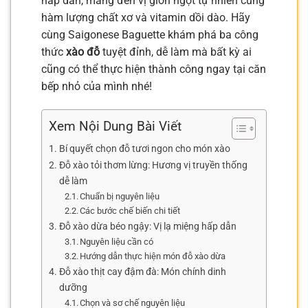
hấp dẫn, mang đến vị giòn ngọt tự nhiên cùng
hàm lượng chất xơ và vitamin dồi dào. Hãy
cùng Saigonese Baguette khám phá ba công
thức
xào đỗ
tuyệt đỉnh, dễ làm mà bất kỳ ai
cũng có thể thực hiện thành công ngay tại căn
bếp nhỏ của mình nhé!
Xem Nội Dung Bài Viết
Bí quyết chọn đỗ tươi ngon cho món xào
Đỗ xào tỏi thơm lừng: Hương vị truyền thống
dễ làm
Chuẩn bị nguyên liệu
Các bước chế biến chi tiết
Đỗ xào dừa béo ngậy: Vị lạ miệng hấp dẫn
Nguyên liệu cần có
Hướng dẫn thực hiện món đỗ xào dừa
Đỗ xào thịt cay đậm đà: Món chính dinh
dưỡng
Chọn và sơ chế nguyên liệu