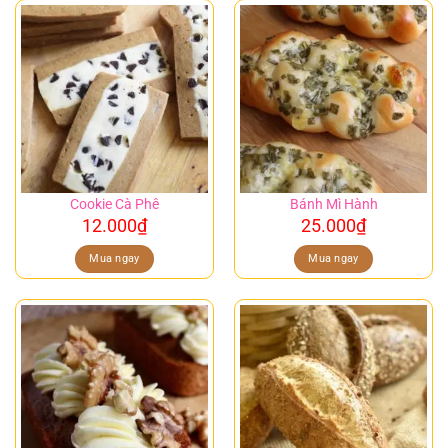
Cookie Cà Phê
Bánh Mì Hành
12.000
₫
25.000
₫
Mua ngay
Mua ngay