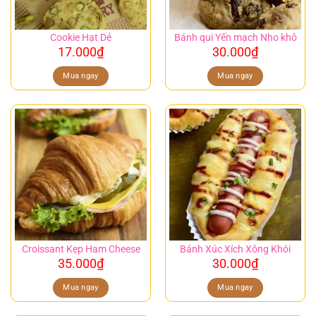
Cookie Hạt Dẻ
Bánh qui Yến mạch Nho khô
17.000
₫
30.000
₫
Mua ngay
Mua ngay
Croissant Kẹp Ham Cheese
Bánh Xúc Xích Xông Khói
35.000
₫
30.000
₫
Mua ngay
Mua ngay