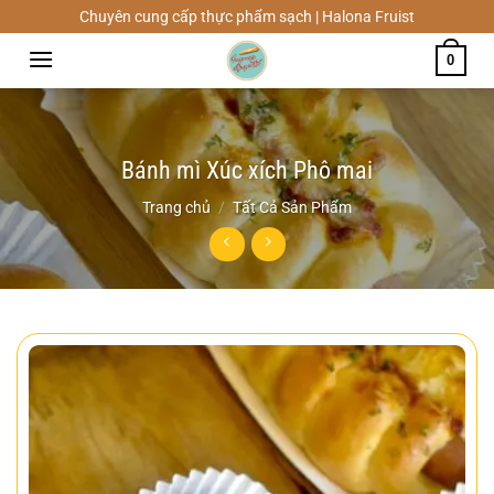
Chuyển
Chuyên cung cấp thực phẩm sạch | Halona Fruist
đến
0
nội
dung
Bánh mì Xúc xích Phô mai
Trang chủ
/
Tất Cả Sản Phẩm