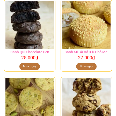
Bánh Qui Chocolate Đen
Bánh Mì Gà Xá Xíu Phô Mai
25.000
₫
27.000
₫
Mua ngay
Mua ngay