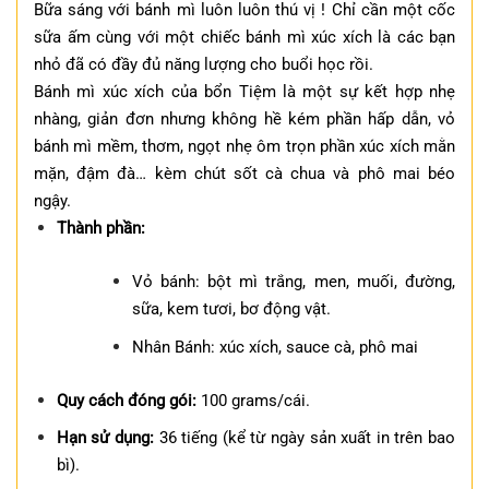
Bữa sáng với bánh mì luôn luôn thú vị !
Chỉ cần một cốc
sữa ấm cùng với một chiếc bánh mì xúc xích là các bạn
nhỏ đã có đầy đủ năng lượng cho buổi học rồi.
Bánh mì xúc xích của bổn Tiệm là một sự kết hợp nhẹ
nhàng, giản đơn nhưng không hề kém phần hấp dẫn, vỏ
bánh mì mềm, thơm, ngọt nhẹ ôm trọn phần xúc xích mằn
mặn, đậm đà… kèm chút sốt cà chua và phô mai béo
ngậy.
Thành phần:
Vỏ bánh: bột mì trắng, men, muối, đường,
sữa, kem tươi, bơ động vật.
Nhân Bánh: xúc xích, sauce cà, phô mai
Quy cách đóng gói:
100 grams/cái.
Hạn sử dụng:
36 tiếng (kể từ ngày sản xuất in trên bao
bì).