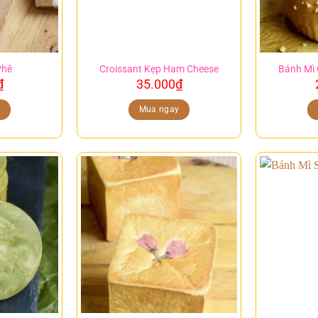
Phê
Croissant Kẹp Ham Cheese
Bánh Mì 
₫
35.000
₫
y
Mua ngay