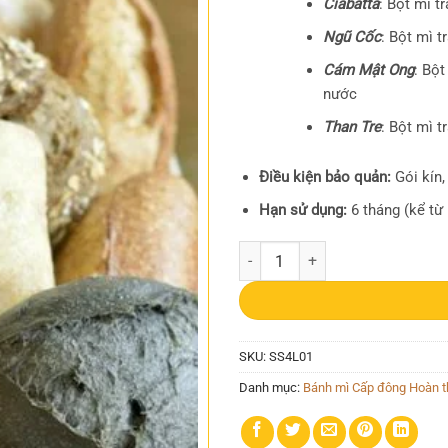
Ciabatta
: Bột mì t
Ngũ Cốc
: Bột mì t
Cám Mật Ong
: Bột
nước
Than Tre
: Bột mì t
Điều kiện bảo quản:
Gói kín,
Hạn sử dụng:
6 tháng (kể từ 
Set BM Âu 4 loại số lượng
SKU:
SS4L01
Danh mục:
Bánh mì Cấp đông Hoàn t