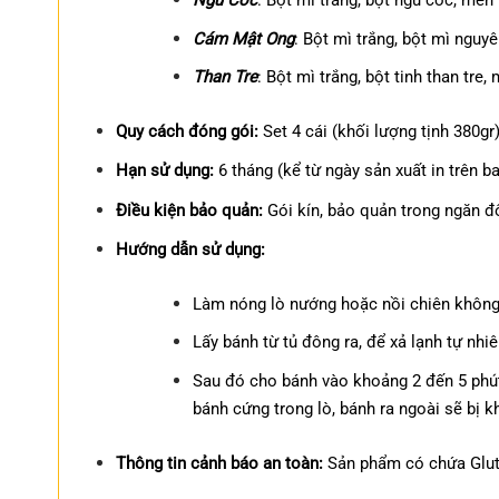
Cám Mật Ong
: Bột mì trắng, bột mì nguy
Than Tre
: Bột mì trắng, bột tinh than tre
Quy cách đóng gói:
Set 4 cái (khối lượng tịnh 380gr
Hạn sử dụng:
6 tháng (kể từ ngày sản xuất in trên ba
Điều kiện bảo quản:
Gói kín, bảo quản trong ngăn đô
Hướng dẫn sử dụng:
Làm nóng lò nướng hoặc nồi chiên không d
Lấy bánh từ tủ đông ra, để xả lạnh tự nh
Sau đó cho bánh vào khoảng 2 đến 5 phút
bánh cứng trong lò, bánh ra ngoài sẽ bị k
Thông tin cảnh báo an toàn:
Sản phẩm có chứa Glut