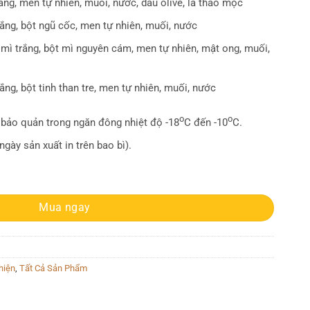
rắng, men tự nhiên, muối, nước, dầu olive, lá thảo mộc
rắng, bột ngũ cốc, men tự nhiên, muối, nước
 mì trắng, bột mì nguyên cám, men tự nhiên, mật ong, muối,
rắng, bột tinh than tre, men tự nhiên, muối, nước
o
o
 bảo quản trong ngăn đông nhiệt độ -18
C đến -10
C.
ngày sản xuất in trên bao bì).
Mua ngay
hiện
,
Tất Cả Sản Phẩm