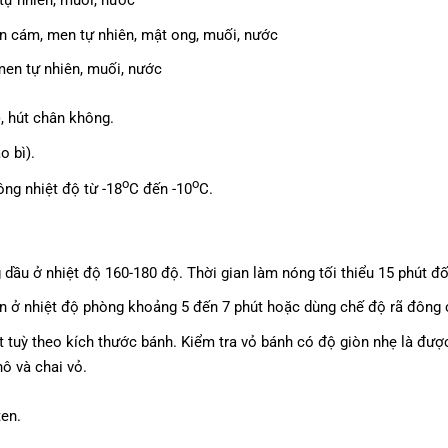
ên cám, men tự nhiên, mật ong, muối, nước
, men tự nhiên, muối, nước
), hút chân không.
o bì).
o
o
ng nhiệt độ từ -18
C đến -10
C.
ầu ở nhiệt độ 160-180 độ. Thời gian làm nóng tối thiểu 15 phút đối
iên ở nhiệt độ phòng khoảng 5 đến 7 phút hoặc dùng chế độ rã đông c
 tuỳ theo kích thước bánh. Kiểm tra vỏ bánh có độ giòn nhẹ là đượ
hô và chai vỏ.
en.