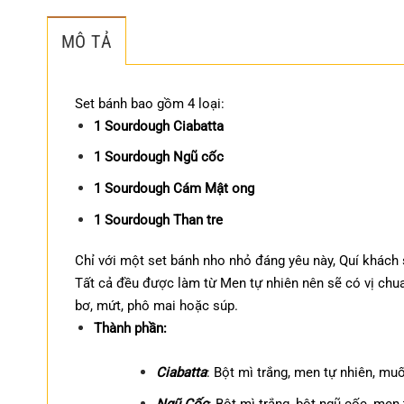
MÔ TẢ
Set bánh bao gồm 4 loại:
1 Sourdough Ciabatta
1 Sourdough Ngũ cốc
1 Sourdough Cám Mật ong
1 Sourdough Than tre
Chỉ với một set bánh nho nhỏ đáng yêu này, Quí khách 
Tất cả đều được làm từ Men tự nhiên nên sẽ có vị chu
bơ, mứt, phô mai hoặc súp.
Thành phần:
Ciabatta
: Bột mì trắng, men tự nhiên, muố
Ngũ Cốc
: Bột mì trắng, bột ngũ cốc, men