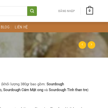
0
ĐĂNG NHẬP
BLOG
LIÊN HỆ
i (khối lượng 380gr bao gồm:
Sourdough
c,
Sourdough Cám Mật ong
và
Sourdough Tinh than tre
)