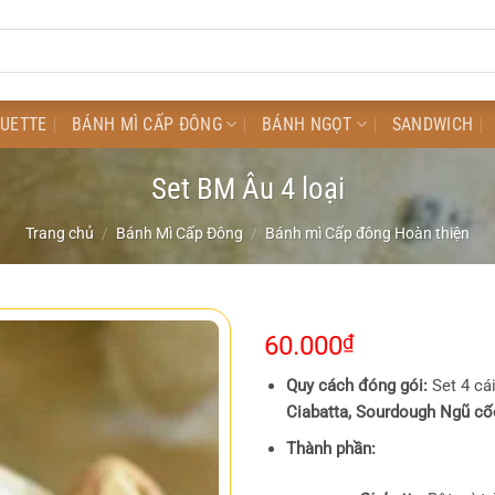
GUETTE
BÁNH MÌ CẤP ĐÔNG
BÁNH NGỌT
SANDWICH
Set BM Âu 4 loại
Trang chủ
/
Bánh Mì Cấp Đông
/
Bánh mì Cấp đông Hoàn thiện
60.000
₫
Quy cách đóng gói:
Set 4 cá
Ciabatta,
Sourdough Ngũ cố
Thành phần: