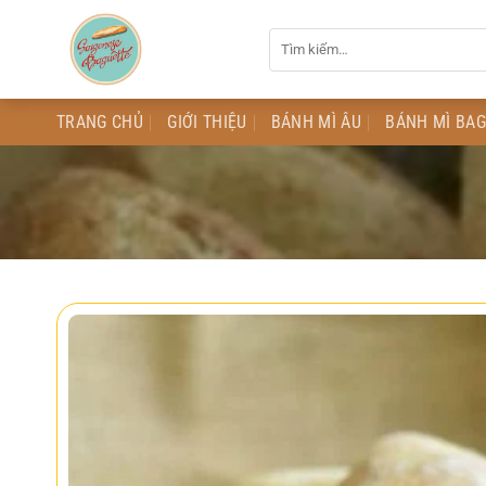
Chuyển
Tìm
đến
kiếm:
nội
dung
TRANG CHỦ
GIỚI THIỆU
BÁNH MÌ ÂU
BÁNH MÌ BA