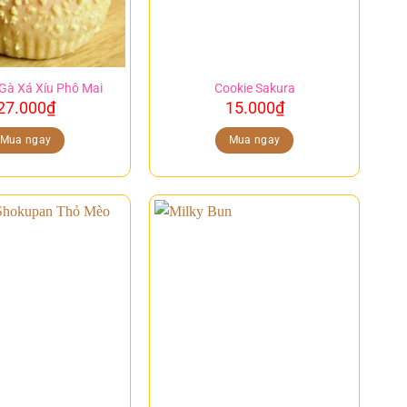
Gà Xá Xíu Phô Mai
Cookie Sakura
27.000
₫
15.000
₫
Mua ngay
Mua ngay