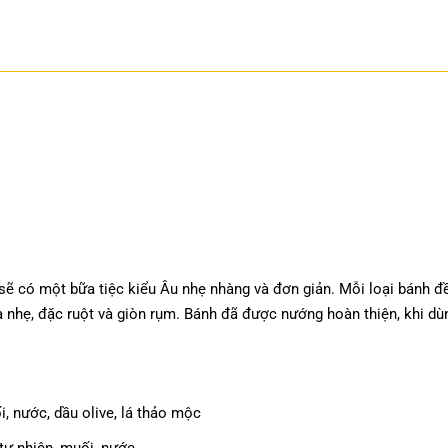
sẽ có một bữa tiệc kiểu Âu nhẹ nhàng và đơn giản. Mỗi loại bánh đề
a nhẹ, đặc ruột và giòn rụm. Bánh đã được nướng hoàn thiện, khi d
i, nước, dầu olive, lá thảo mộc
 tự nhiên, muối, nước