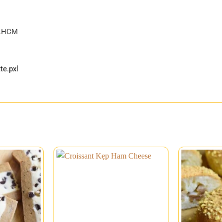
P.HCM
e.pxl