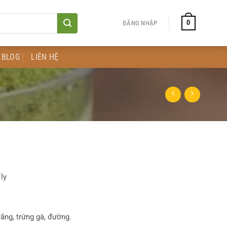
0
ĐĂNG NHẬP
BLOG
LIÊN HỆ
ly
rắng, trứng gà, đường.