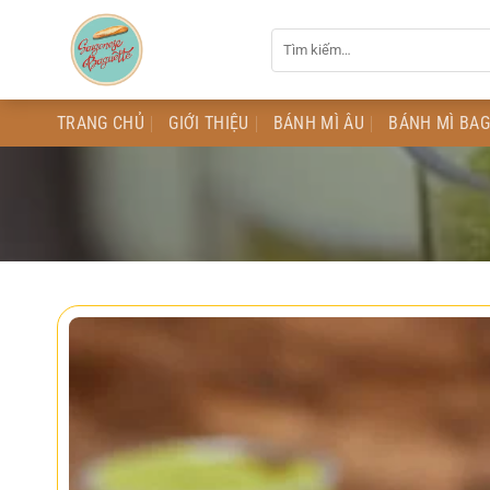
Chuyển
Tìm
đến
kiếm:
nội
dung
TRANG CHỦ
GIỚI THIỆU
BÁNH MÌ ÂU
BÁNH MÌ BA