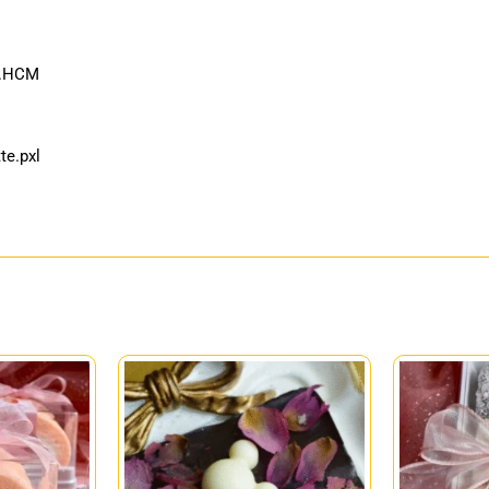
P.HCM
e.pxl