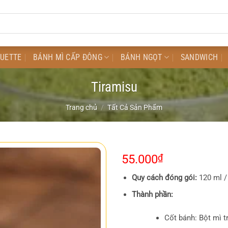
GUETTE
BÁNH MÌ CẤP ĐÔNG
BÁNH NGỌT
SANDWICH
Tiramisu
Trang chủ
/
Tất Cả Sản Phẩm
55.000
₫
Quy cách đóng gói:
120 ml / 
Thành phần:
Cốt bánh: Bột mì t