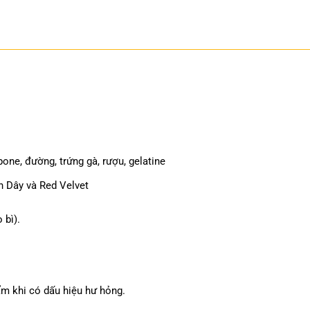
e, đường, trứng gà, rượu, gelatine
h Dây và Red Velvet
 bì).
m khi có dấu hiệu hư hỏng.