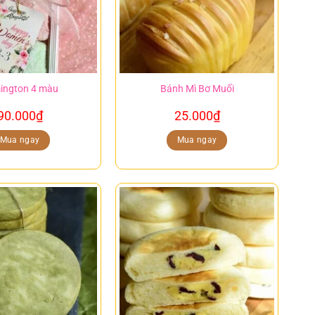
ington 4 màu
Bánh Mì Bơ Muối
90.000
₫
25.000
₫
Mua ngay
Mua ngay