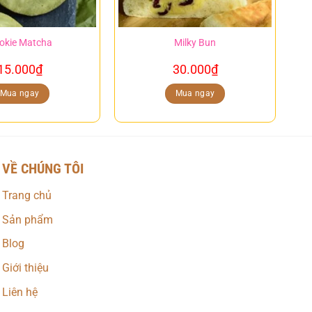
okie Matcha
Milky Bun
15.000
₫
30.000
₫
Mua ngay
Mua ngay
VỀ CHÚNG TÔI
Trang chủ
Sản phẩm
Blog
Giới thiệu
Liên hệ