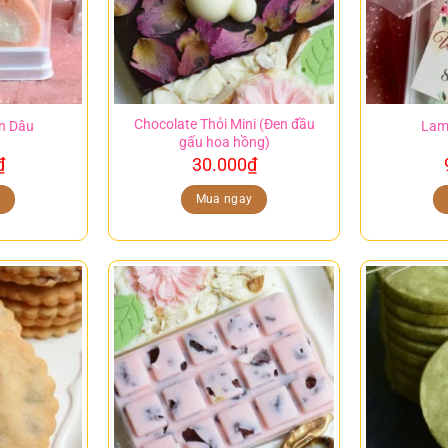
Chocolate Thỏi Mini (Đen đầu
n Dâu
Lam
gấu hoa hồng)
₫
30.000
₫
y
Mua ngay