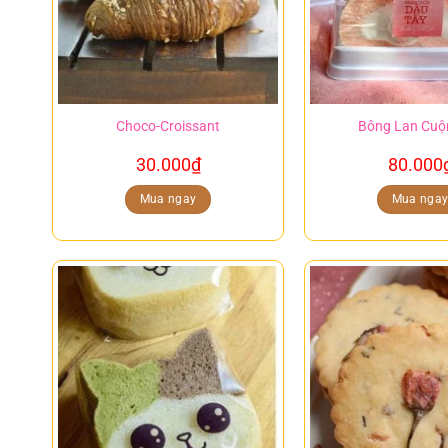
Choco-Croissant
Bông Lan Cuộ
30.000
₫
80.000
Mua ngay
Mua nga