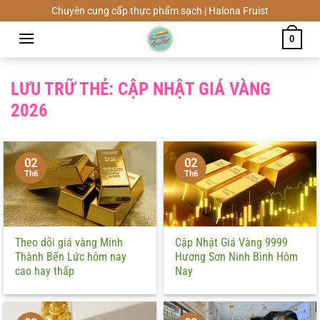
Chuyển
Chuyên cung cấp thực phẩm sạch | Halona Fruist
đến
0
nội
dung
LƯU TRỮ THẺ:
CẬP NHẬT GIÁ VÀNG
2026
02
02
Th6
Th6
Theo dõi giá vàng Minh
Cập Nhật Giá Vàng 9999
Thành Bến Lức hôm nay
Hương Sơn Ninh Bình Hôm
cao hay thấp
Nay