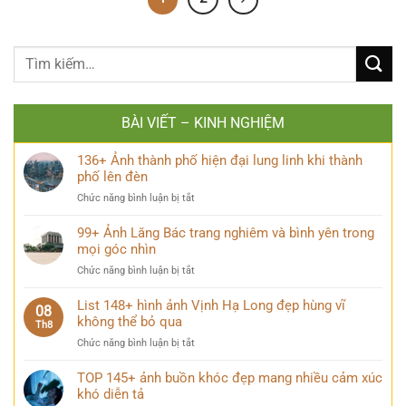
BÀI VIẾT – KINH NGHIỆM
136+ Ảnh thành phố hiện đại lung linh khi thành
phố lên đèn
ở
Chức năng bình luận bị tắt
136+
Ảnh
99+ Ảnh Lăng Bác trang nghiêm và bình yên trong
thành
mọi góc nhìn
phố
ở
Chức năng bình luận bị tắt
hiện
99+
đại
Ảnh
List 148+ hình ảnh Vịnh Hạ Long đẹp hùng vĩ
lung
08
Lăng
không thể bỏ qua
linh
Th8
Bác
khi
ở
Chức năng bình luận bị tắt
trang
thành
List
nghiêm
phố
148+
TOP 145+ ảnh buồn khóc đẹp mang nhiều cảm xúc
và
lên
hình
khó diễn tả
bình
đèn
ảnh