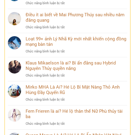
yên
ở
Chức năng bình luận bị tắt
Vịnh
trong
TOP
Hạ
mọi
145+
Điều ít ai biết về Mai Phương Thúy sau nhiều năm
Long
góc
ảnh
đăng quang
đẹp
nhìn
buồn
hùng
ở
Chức năng bình luận bị tắt
khóc
vĩ
Điều
đẹp
không
ít
Loạt 99+ ảnh Lý Nhã Kỳ mới nhất khiến cộng đồng
mang
thể
ai
mạng bàn tán
nhiều
bỏ
biết
cảm
qua
ở
Chức năng bình luận bị tắt
về
xúc
Loạt
Mai
khó
99+
Klaus Mikaelson là ai? Bí ẩn đằng sau Hybrid
Phương
diễn
ảnh
Nguyên Thủy quyền năng
Thúy
tả
Lý
sau
ở
Chức năng bình luận bị tắt
Nhã
nhiều
Klaus
Kỳ
năm
Mikaelson
Mirko MHA Là Ai? Hé Lộ Bí Mật Nàng Thỏ Anh
mới
đăng
là
Hùng Đầy Quyến Rũ
nhất
quang
ai?
khiến
ở
Chức năng bình luận bị tắt
Bí
cộng
Mirko
ẩn
đồng
MHA
Fern Frieren là ai? Hé lộ thân thế Nữ Phù thủy tài
đằng
mạng
Là
ba
sau
bàn
Ai?
Hybrid
tán
ở
Chức năng bình luận bị tắt
Hé
Nguyên
Fern
Lộ
Thủy
Frieren