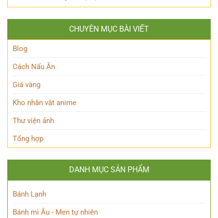
mình
Thoại
Khám
Phá
của
phá
Nhân
Lớp
Momoo
Vật
Học
CHUYÊN MỤC BÀI VIẾT
Ayase:
Nham
Biết
Ai
Bí
Tuốt
là
Blog
Ẩn
Ai
trong
Cách Nấu Ăn
Thế
giới
Giá vàng
Siêu
nhiên?
Kho nhân vật anime
Thư viện ảnh
Tổng hợp
DANH MỤC SẢN PHẨM
Bánh Lạnh
Bánh mì Âu - Men tự nhiên