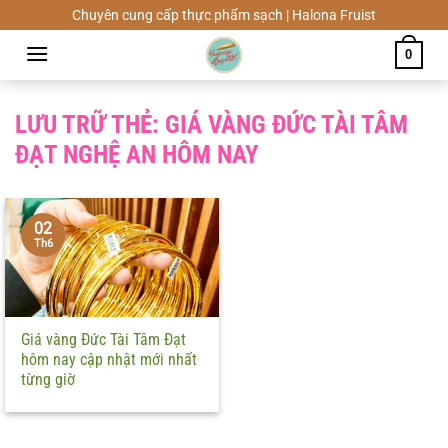
Chuyển
Chuyên cung cấp thực phẩm sạch | Halona Fruist
đến
0
nội
dung
LƯU TRỮ THẺ:
GIÁ VÀNG ĐỨC TÀI TÂM
ĐẠT NGHỆ AN HÔM NAY
02
Th6
Giá vàng Đức Tài Tâm Đạt
hôm nay cập nhật mới nhất
từng giờ