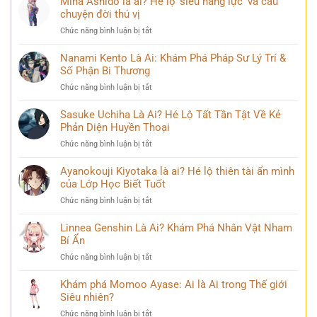
Mina Ashido là ai? Hé lộ ‘siêu năng lực’ và câu
kiếm
mạng
Là
chuyện đời thú vị
sĩ
bàn
Ai?
huyền
tán
ở
Chức năng bình luận bị tắt
Khám
thoại
Mina
Phá
và
Ashido
Nanami Kento Là Ai: Khám Phá Pháp Sư Lý Trí &
Hành
những
là
Số Phận Bi Thương
Trình
bí
ai?
Biến
ẩn
ở
Chức năng bình luận bị tắt
Hé
Đổi
Nanami
lộ
Đầy
Kento
Sasuke Uchiha Là Ai? Hé Lộ Tất Tần Tật Về Kẻ
‘siêu
Bi
Là
Phản Diện Huyền Thoại
năng
kịch
Ai:
lực’
ở
Chức năng bình luận bị tắt
Khám
và
Sasuke
Phá
câu
Uchiha
Ayanokouji Kiyotaka là ai? Hé lộ thiên tài ẩn mình
Pháp
chuyện
Là
của Lớp Học Biết Tuốt
Sư
đời
Ai?
Lý
thú
ở
Chức năng bình luận bị tắt
Hé
Trí
vị
Ayanokouji
Lộ
&
Kiyotaka
Linnea Genshin Là Ai? Khám Phá Nhân Vật Nham
Tất
Số
là
Bí Ẩn
Tần
Phận
ai?
Tật
Bi
ở
Chức năng bình luận bị tắt
Hé
Về
Thương
Linnea
lộ
Kẻ
Genshin
Khám phá Momoo Ayase: Ai là Ai trong Thế giới
thiên
Phản
Là
Siêu nhiên?
tài
Diện
Ai?
ẩn
Huyền
ở
Chức năng bình luận bị tắt
Khám