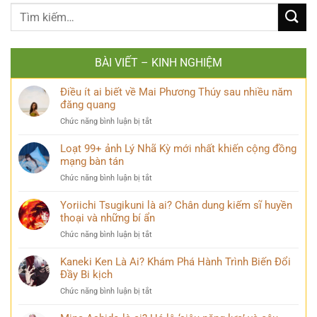
BÀI VIẾT – KINH NGHIỆM
Điều ít ai biết về Mai Phương Thúy sau nhiều năm
đăng quang
ở
Chức năng bình luận bị tắt
Điều
ít
Loạt 99+ ảnh Lý Nhã Kỳ mới nhất khiến cộng đồng
ai
mạng bàn tán
biết
ở
Chức năng bình luận bị tắt
về
Loạt
Mai
99+
Yoriichi Tsugikuni là ai? Chân dung kiếm sĩ huyền
Phương
ảnh
thoại và những bí ẩn
Thúy
Lý
sau
ở
Chức năng bình luận bị tắt
Nhã
nhiều
Yoriichi
Kỳ
năm
Tsugikuni
Kaneki Ken Là Ai? Khám Phá Hành Trình Biến Đổi
mới
đăng
là
Đầy Bi kịch
nhất
quang
ai?
khiến
ở
Chức năng bình luận bị tắt
Chân
cộng
Kaneki
dung
đồng
Ken