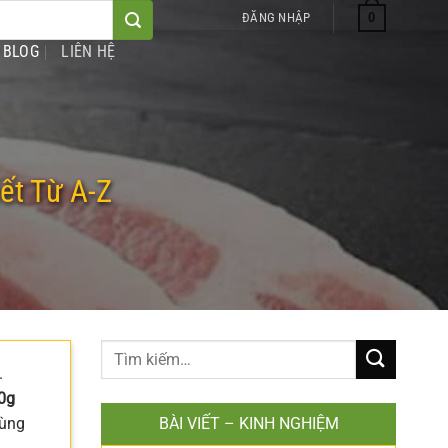
0
ĐĂNG NHẬP
BLOG
LIÊN HỆ
ết Từ A-Z
.
0g
cùng
BÀI VIẾT – KINH NGHIỆM