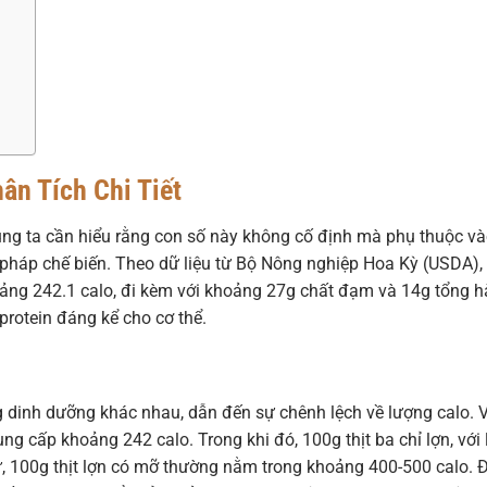
?
ân Tích Chi Tiết
úng ta cần hiểu rằng con số này không cố định mà phụ thuộc v
pháp chế biến. Theo dữ liệu từ Bộ Nông nghiệp Hoa Kỳ (USDA),
hoảng 242.1 calo, đi kèm với khoảng 27g chất đạm và 14g tổng 
rotein đáng kể cho cơ thể.
g dinh dưỡng khác nhau, dẫn đến sự chênh lệch về lượng calo. V
ung cấp khoảng 242 calo. Trong khi đó, 100g thịt ba chỉ lợn, với 
ự, 100g thịt lợn có mỡ thường nằm trong khoảng 400-500 calo. 