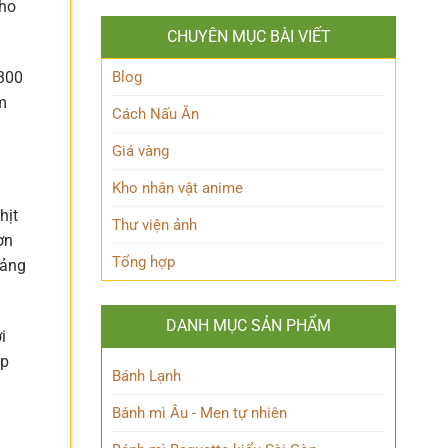
cho
Ảnh
Kpop
Đình
dành
CHUYÊN MỤC BÀI VIẾT
Bắc
cho
đẹp
người
chuẩn
Blog
-300
hâm
nam
mộ
m
thần
Cách Nấu Ăn
sân
cỏ
Giá vàng
khiến
fan
Kho nhân vật anime
mê
mẩn
hịt
Thư viện ảnh
ợn
Tổng hợp
oảng
DANH MỤC SẢN PHẨM
i
ấp
Bánh Lạnh
Bánh mì Âu - Men tự nhiên