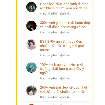
Chọn lọc 250+ ảnh kinh dị rùng
rợn khiến người xem nổi da gà
ở
Chức năng bình luận bị tắt
Chọn
lọc
300+ Ảnh girl che mặt buồn đẹp
250+
và chill dành cho mạng xã hội
ảnh
ở
Chức năng bình luận bị tắt
kinh
300+
dị
Ảnh
BST 270+ ảnh Shinobu đẹp
rùng
girl
chuẩn nữ thần trong thế giới
rợn
che
anime
khiến
mặt
người
ở
Chức năng bình luận bị tắt
buồn
xem
BST
đẹp
nổi
270+
150+ Hình ảnh ô nhiễm môi
và
da
ảnh
trường chất lượng cao đầy ý
chill
gà
Shinobu
dành
nghĩa
đẹp
cho
ở
Chức năng bình luận bị tắt
chuẩn
mạng
150+
nữ
xã
Hình
260+ Ảnh trai đẹp K9 cuốn hút
thần
hội
ảnh
với thần thái chuẩn nam thần
trong
ô
thế
ở
Chức năng bình luận bị tắt
nhiễm
giới
260+
môi
anime
Ảnh