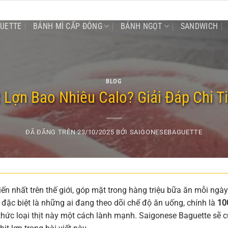
GUETTE
BÁNH MÌ CẤP ĐÔNG
BÁNH NGỌT
SANDWICH
BLOG
 Lợn Bao Nhiêu Calo? Giải Đáp Chi Ti
ĐÃ ĐĂNG TRÊN
23/10/2025
BỞI
SAIGONESEBAGUETTE
ến nhất trên thế giới, góp mặt trong hàng triệu bữa ăn mỗi ngày
đặc biệt là những ai đang theo dõi chế độ ăn uống, chính là
10
hức loại thịt này một cách lành mạnh. Saigonese Baguette sẽ 