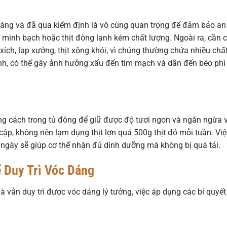
ràng và đã qua kiểm định là vô cùng quan trọng để đảm bảo an
 minh bạch hoặc thịt đông lạnh kém chất lượng. Ngoài ra, cần 
xích, lạp xưởng, thịt xông khói, vì chúng thường chứa nhiều chấ
nh, có thể gây ảnh hưởng xấu đến tim mạch và dẫn đến béo phì
ng cách trong tủ đông để giữ được độ tươi ngon và ngăn ngừa v
cập, không nên lạm dụng thịt lợn quá 500g thịt đỏ mỗi tuần. Việ
 ngày sẽ giúp cơ thể nhận đủ dinh dưỡng mà không bị quá tải.
 Duy Trì Vóc Dáng
 vẫn duy trì được vóc dáng lý tưởng, việc áp dụng các bí quyết