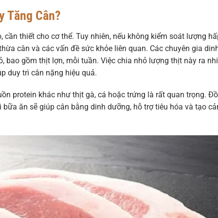
ây Tăng Cân?
, cần thiết cho cơ thể. Tuy nhiên, nếu không kiểm soát lượng hấ
ơ thừa cân và các vấn đề sức khỏe liên quan. Các chuyên gia din
bao gồm thịt lợn, mỗi tuần. Việc chia nhỏ lượng thịt này ra nh
p duy trì cân nặng hiệu quả.
guồn protein khác như thịt gà, cá hoặc trứng là rất quan trọng. Đ
ỗi bữa ăn sẽ giúp cân bằng dinh dưỡng, hỗ trợ tiêu hóa và tạo c