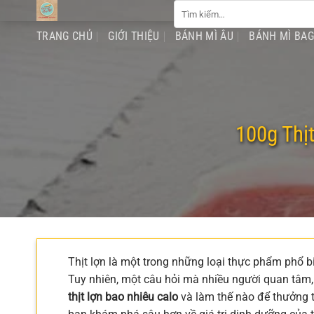
Tìm
Chuyển
kiếm:
đến
TRANG CHỦ
GIỚI THIỆU
BÁNH MÌ ÂU
BÁNH MÌ BA
nội
dung
100g Thịt
Thịt lợn là một trong những loại thực phẩm phổ bi
Tuy nhiên, một câu hỏi mà nhiều người quan tâm, 
thịt lợn bao nhiêu calo
và làm thế nào để thưởng t