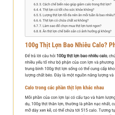
3. Cách chế biến nào giúp giảm calo trong thịt lợn?
4. Thịt lợn có tốt cho sức khỏe không?
5. Lượng thịt lợn tối đa nên ăn mỗi tuần là bao nhiêu
6. Thịt lợn có chứa chất xơ không?
7. Làm sao để chọn mua thịt lợn tươi ngon?
8. Ăn thịt lợn chế biến sẵn có ảnh hưởng gì không?
100g Thịt Lợn Bao Nhiêu Calo? Ph
Để trả lời câu hỏi
100g thịt lợn bao nhiêu calo
, ch
nhiều yếu tố như bộ phận của con lợn và phương 
trung bình 100g thịt lợn sống có thể cung cấp k
lượng chất béo. Đây là một nguồn năng lượng và p
Calo trong các phần thịt lợn khác nhau
Mỗi phần của con lợn lại có cấu tạo và hàm lượn
dụ, 100g thịt thăn lợn, thường là phần nạc nhất, c
mỡ dày xen kẽ, có thể chứa tới 515 calo. Tương t