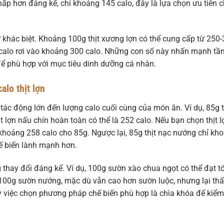
thấp hơn đáng kể, chỉ khoảng 145 calo, đây là lựa chọn ưu tiên 
 khác biệt. Khoảng 100g thịt xương lợn có thể cung cấp từ 250
g calo rơi vào khoảng 300 calo. Những con số này nhấn mạnh tầ
ể phù hợp với mục tiêu dinh dưỡng cá nhân.
lo thịt lợn
tác động lớn đến lượng calo cuối cùng của món ăn. Ví dụ, 85g t
ịt lợn nấu chín hoàn toàn có thể là 252 calo. Nếu bạn chọn thịt l
n khoảng 258 calo cho 85g. Ngược lại, 85g thịt nạc nướng chỉ kh
ế biến lành mạnh hơn.
 thay đổi đáng kể. Ví dụ, 100g sườn xào chua ngọt có thể đạt tớ
100g sườn nướng, mặc dù vẫn cao hơn sườn luộc, nhưng lại th
y việc chọn phương pháp chế biến phù hợp là chìa khóa để kiểm