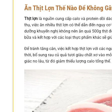
Ăn Thịt Lợn Thế Nào Để Không G
Thịt lợn
là nguồn cung cấp calo và protein dồi dào
thụ, việc ăn nhiều thịt lợn có thể dẫn đến nguy c
dưỡng khuyến nghị không nên ăn quá 500g thịt đỏ, 
bữa và kết hợp với các loại thực phẩm khác sẽ giú
Để tránh tăng cân, việc kết hợp thịt lợn với các n
thời, bổ sung rau củ quả tươi giàu chất xơ vào m
giác no lâu, từ đó giảm thiểu lượng calo tổng thể.