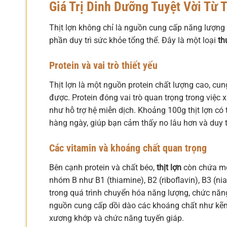
Giá Trị Dinh Dưỡng Tuyệt Vời Từ T
Thịt lợn không chỉ là nguồn cung cấp năng lượn
phần duy trì sức khỏe tổng thể. Đây là một loại
th
Protein và vai trò thiết yếu
Thịt lợn là một nguồn protein chất lượng cao, cun
được. Protein đóng vai trò quan trọng trong việc
như hỗ trợ hệ miễn dịch. Khoảng 100g thịt lợn có
hàng ngày, giúp bạn cảm thấy no lâu hơn và duy t
Các vitamin và khoáng chất quan trọng
Bên cạnh protein và chất béo,
thịt lợn
còn chứa một
nhóm B như B1 (thiamine), B2 (riboflavin), B3 (nia
trong quá trình chuyển hóa năng lượng, chức năng 
nguồn cung cấp dồi dào các khoáng chất như kẽm, 
xương khớp và chức năng tuyến giáp.