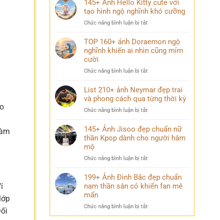
145+ Ảnh Hello Kitty cute với
trường
trai
tạo hình ngộ nghĩnh khó cưỡng
chất
đẹp
lượng
ở
Chức năng bình luận bị tắt
K9
cao
145+
cuốn
đầy
Ảnh
TOP 160+ ảnh Doraemon ngộ
hút
ý
Hello
nghĩnh khiến ai nhìn cũng mỉm
với
nghĩa
Kitty
cười
thần
cute
thái
ở
Chức năng bình luận bị tắt
với
chuẩn
TOP
tạo
nam
160+
List 210+ ảnh Neymar đẹp trai
hình
thần
ảnh
và phong cách qua từng thời kỳ
ngộ
Doraemon
ào
nghĩnh
ở
Chức năng bình luận bị tắt
ngộ
khó
List
nghĩnh
cưỡng
210+
145+ Ảnh Jisoo đẹp chuẩn nữ
khiến
hàm
ảnh
thần Kpop dành cho người hâm
ai
Neymar
mộ
nhìn
đẹp
cũng
ở
Chức năng bình luận bị tắt
trai
mỉm
145+
và
cười
Ảnh
199+ Ảnh Đình Bắc đẹp chuẩn
phong
Jisoo
nam thần sân cỏ khiến fan mê
cách
í
đẹp
qua
mẩn
lớp
chuẩn
từng
ở
Chức năng bình luận bị tắt
nữ
Đối
thời
199+
thần
kỳ