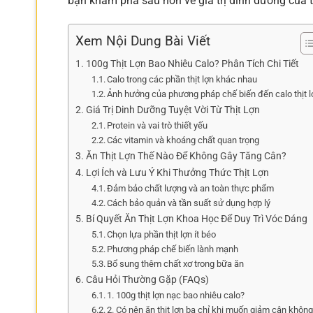
bạn khám phá sâu hơn về giá trị dinh dưỡng của thị
Xem Nội Dung Bài Viết
100g Thịt Lợn Bao Nhiêu Calo? Phân Tích Chi Tiết
Calo trong các phần thịt lợn khác nhau
Ảnh hưởng của phương pháp chế biến đến calo thịt l
Giá Trị Dinh Dưỡng Tuyệt Vời Từ Thịt Lợn
Protein và vai trò thiết yếu
Các vitamin và khoáng chất quan trọng
Ăn Thịt Lợn Thế Nào Để Không Gây Tăng Cân?
Lợi Ích và Lưu Ý Khi Thưởng Thức Thịt Lợn
Đảm bảo chất lượng và an toàn thực phẩm
Cách bảo quản và tần suất sử dụng hợp lý
Bí Quyết Ăn Thịt Lợn Khoa Học Để Duy Trì Vóc Dáng
Chọn lựa phần thịt lợn ít béo
Phương pháp chế biến lành mạnh
Bổ sung thêm chất xơ trong bữa ăn
Câu Hỏi Thường Gặp (FAQs)
1. 100g thịt lợn nạc bao nhiêu calo?
2. Có nên ăn thịt lợn ba chỉ khi muốn giảm cân khôn