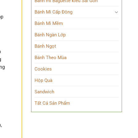
Bánh mì Baguette kiểu Sài Gòn
Bánh Mì Cấp Đông
óp
Bánh Mì Mềm
Bánh Ngàn Lớp
Bánh Ngọt
p
Bánh Theo Mùa
g
ộng
Cookies
Hộp Quà
Sandwich
Tất Cả Sản Phẩm
,