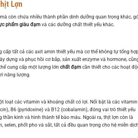
hịt Lợn
g mà còn chứa nhiều thành phần dinh dưỡng quan trọng khác, g
ực phẩm giàu đạm
và các dưỡng chất thiết yếu khác.
g cấp tất cả các axit amin thiết yếu mà cơ thể không tự tổng hợ
 xây dựng và phục hồi cơ bắp, sản xuất enzyme và hormone, cũn
 thể cung cấp một lượng lớn
chất đạm
cần thiết cho các hoạt đ
rì năng lượng.
 loạt các vitamin và khoáng chất có lợi. Nổi bật là các vitamin
cin), B6 (pyridoxine) và B12 (cobalamin), đóng vai trò thiết yếu
thần kinh và hình thành tế bào máu. Ngoài ra, thịt lợn còn là
selen, phốt pho và sắt, tất cả đều quan trọng cho hệ miễn dịch