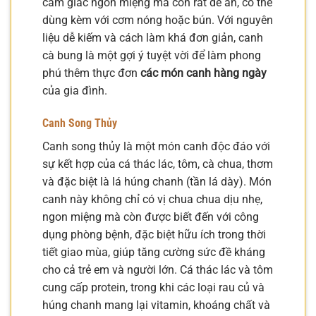
cảm giác ngon miệng mà còn rất dễ ăn, có thể
dùng kèm với cơm nóng hoặc bún. Với nguyên
liệu dễ kiếm và cách làm khá đơn giản, canh
cà bung là một gợi ý tuyệt vời để làm phong
phú thêm thực đơn
các món canh hàng ngày
của gia đình.
Canh Song Thủy
Canh song thủy là một món canh độc đáo với
sự kết hợp của cá thác lác, tôm, cà chua, thơm
và đặc biệt là lá húng chanh (tần lá dày). Món
canh này không chỉ có vị chua chua dịu nhẹ,
ngon miệng mà còn được biết đến với công
dụng phòng bệnh, đặc biệt hữu ích trong thời
tiết giao mùa, giúp tăng cường sức đề kháng
cho cả trẻ em và người lớn. Cá thác lác và tôm
cung cấp protein, trong khi các loại rau củ và
húng chanh mang lại vitamin, khoáng chất và