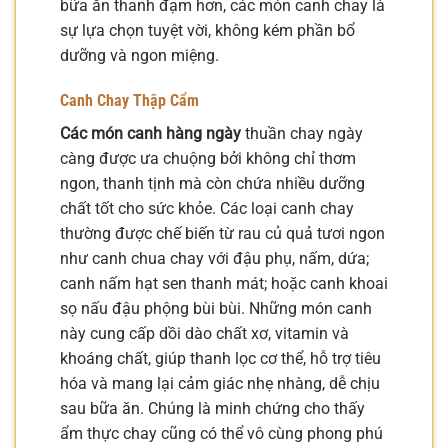
bữa ăn thanh đạm hơn, các món canh chay là
sự lựa chọn tuyệt vời, không kém phần bổ
dưỡng và ngon miệng.
Canh Chay Thập Cẩm
Các món canh hàng ngày
thuần chay ngày
càng được ưa chuộng bởi không chỉ thơm
ngon, thanh tịnh mà còn chứa nhiều dưỡng
chất tốt cho sức khỏe. Các loại canh chay
thường được chế biến từ rau củ quả tươi ngon
như canh chua chay với đậu phụ, nấm, dứa;
canh nấm hạt sen thanh mát; hoặc canh khoai
sọ nấu đậu phộng bùi bùi. Những món canh
này cung cấp dồi dào chất xơ, vitamin và
khoáng chất, giúp thanh lọc cơ thể, hỗ trợ tiêu
hóa và mang lại cảm giác nhẹ nhàng, dễ chịu
sau bữa ăn. Chúng là minh chứng cho thấy
ẩm thực chay cũng có thể vô cùng phong phú