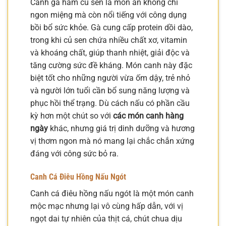
Canh gà hầm củ sen là món ăn không chỉ
ngon miệng mà còn nổi tiếng với công dụng
bồi bổ sức khỏe. Gà cung cấp protein dồi dào,
trong khi củ sen chứa nhiều chất xơ, vitamin
và khoáng chất, giúp thanh nhiệt, giải độc và
tăng cường sức đề kháng. Món canh này đặc
biệt tốt cho những người vừa ốm dậy, trẻ nhỏ
và người lớn tuổi cần bổ sung năng lượng và
phục hồi thể trạng. Dù cách nấu có phần cầu
kỳ hơn một chút so với
các món canh hàng
ngày
khác, nhưng giá trị dinh dưỡng và hương
vị thơm ngon mà nó mang lại chắc chắn xứng
đáng với công sức bỏ ra.
Canh Cá Điêu Hồng Nấu Ngót
Canh cá điêu hồng nấu ngót là một món canh
mộc mạc nhưng lại vô cùng hấp dẫn, với vị
ngọt dai tự nhiên của thịt cá, chút chua dịu