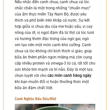
Nếu nhắc đến canh chua, canh chua cá lóc
chắc chắn là một trong những “chuẩn mực”
của ẩm thực miền Tây Nam Bộ, được yêu
thích và phổ biến trên khắp cả nước. Sự kết
hợp giữa vị chua dịu của me hoặc sấu, vị cay
nồng của ớt, vị ngọt đậm đà từ thịt cá lóc tươi
và hương thơm đặc trưng của ngò gai, ngò
om tạo nên một món canh khó cưỡng. Canh
chua cá lóc không chỉ kích thích vị giác, giúp
bữa ăn thêm phần ngon miệng mà còn cung
cấp nhiều protein và omega-3 từ cá, rất tốt cho
sức khỏe tim mạch và trí não. Đây là một lựa
chọn tuyệt vời cho
các món canh hàng ngày
khi bạn muốn đổi vị hoặc thưởng thức một
bữa ăn đậm chất Việt.
Canh Nghêu Nấu Dứa/Khế