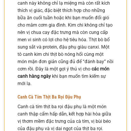
canh này không chỉ lạ miệng mà còn rất kích
thích vị giác, đặc biệt thích hợp cho những
bữa ăn cuối tuần hoặc khi bạn muốn đổi gió
cho mâm cơm gia đình. Kim chi không chỉ tạo
nên vị chua cay đặc trưng mà còn cung cấp
men vi sinh có lợi cho hệ tiêu hóa. Thịt bò bổ
sung sắt và protein, đậu phụ giàu canxi. Một
tô canh kim chi thịt bò nóng hổi cùng một
món mặn đơn giản cũng đủ để “đánh bay” nồi
cơm rồi. Đây là một gợi ý thú vị cho
các món
canh hàng ngày
khi bạn muốn tìm kiếm sự
mới lạ.
Canh Cà Tím Thịt Ba Rọi Đậu Phụ
Canh cà tím thịt ba rọi đậu phụ là một món
canh thập cẩm hấp dẫn, kết hợp hài hòa giữa
vị thơm mềm đặc trưng của cà tím, vị bùi béo
của đậu phụ và vị dai ngọt của thịt ba rọi.