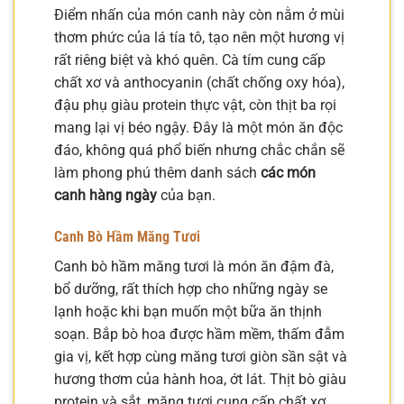
Điểm nhấn của món canh này còn nằm ở mùi
thơm phức của lá tía tô, tạo nên một hương vị
rất riêng biệt và khó quên. Cà tím cung cấp
chất xơ và anthocyanin (chất chống oxy hóa),
đậu phụ giàu protein thực vật, còn thịt ba rọi
mang lại vị béo ngậy. Đây là một món ăn độc
đáo, không quá phổ biến nhưng chắc chắn sẽ
làm phong phú thêm danh sách
các món
canh hàng ngày
của bạn.
Canh Bò Hầm Măng Tươi
Canh bò hầm măng tươi là món ăn đậm đà,
bổ dưỡng, rất thích hợp cho những ngày se
lạnh hoặc khi bạn muốn một bữa ăn thịnh
soạn. Bắp bò hoa được hầm mềm, thấm đẫm
gia vị, kết hợp cùng măng tươi giòn sần sật và
hương thơm của hành hoa, ớt lát. Thịt bò giàu
protein và sắt, măng tươi cung cấp chất xơ,