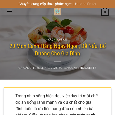
Chuyển
Chuyên cung cấp thực phẩm sạch | Halona Fruist
đến
0
nội
dung
CÁCH NẤU ĂN
20 Món Canh Hàng Ngày Ngon, Dễ Nấu, Bổ
Dưỡng Cho Gia Đình
ĐÃ ĐĂNG TRÊN
31/10/2025
BỞI
SAIGONESEBAGUETTE
Trong nhịp sống hiện đại, việc duy trì một chế
độ ăn uống lành mạnh và đủ chất cho gia
đình luôn là ưu tiên hàng đầu của nhiều bà