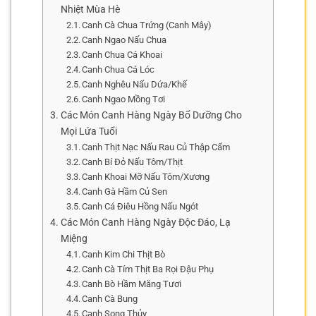
Nhiệt Mùa Hè
Canh Cà Chua Trứng (Canh Mây)
Canh Ngao Nấu Chua
Canh Chua Cá Khoai
Canh Chua Cá Lóc
Canh Nghêu Nấu Dứa/Khế
Canh Ngao Mồng Tơi
Các Món Canh Hàng Ngày Bổ Dưỡng Cho
Mọi Lứa Tuổi
Canh Thịt Nạc Nấu Rau Củ Thập Cẩm
Canh Bí Đỏ Nấu Tôm/Thịt
Canh Khoai Mỡ Nấu Tôm/Xương
Canh Gà Hầm Củ Sen
Canh Cá Điêu Hồng Nấu Ngót
Các Món Canh Hàng Ngày Độc Đáo, Lạ
Miệng
Canh Kim Chi Thịt Bò
Canh Cà Tím Thịt Ba Rọi Đậu Phụ
Canh Bò Hầm Măng Tươi
Canh Cà Bung
Canh Song Thủy