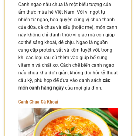
Canh ngao nấu chua là một biểu tượng của
ẩm thực mùa hè Việt Nam. Với vị ngọt tự
nhiên từ ngao, hòa quyện cùng vị chua thanh
của dứa, cà chua và sấu (hoặc me), món canh
này không chỉ đánh thức vị giác mà còn giúp
cơ thể sảng khoái, dễ chịu. Ngao là nguồn
cung cấp protein, sắt và kẽm tuyệt vời, trong
khi các loại rau củ thêm vào giúp bổ sung
vitamin và chất xơ. Cách chế biến canh ngao
nấu chua khá đơn giản, không đòi hỏi kỹ thuật
cầu kỳ, phù hợp để đưa vào danh sách
các
món canh hàng ngày
của mọi gia đình.
Canh Chua Cá Khoai