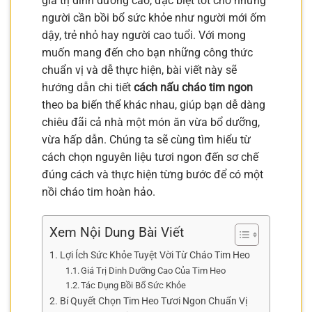
giá trị dinh dưỡng cao, đặc biệt tốt cho những
người cần bồi bổ sức khỏe như người mới ốm
dậy, trẻ nhỏ hay người cao tuổi. Với mong
muốn mang đến cho bạn những công thức
chuẩn vị và dễ thực hiện, bài viết này sẽ
hướng dẫn chi tiết
cách nấu cháo tim ngon
theo ba biến thể khác nhau, giúp bạn dễ dàng
chiêu đãi cả nhà một món ăn vừa bổ dưỡng,
vừa hấp dẫn. Chúng ta sẽ cùng tìm hiểu từ
cách chọn nguyên liệu tươi ngon đến sơ chế
đúng cách và thực hiện từng bước để có một
nồi cháo tim hoàn hảo.
Xem Nội Dung Bài Viết
Lợi Ích Sức Khỏe Tuyệt Vời Từ Cháo Tim Heo
Giá Trị Dinh Dưỡng Cao Của Tim Heo
Tác Dụng Bồi Bổ Sức Khỏe
Bí Quyết Chọn Tim Heo Tươi Ngon Chuẩn Vị