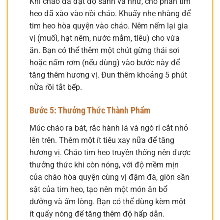
Khi cháo đã đạt độ sánh và nhừ, cho phần tim
heo đã xào vào nồi cháo. Khuấy nhẹ nhàng để
tim heo hòa quyện vào cháo. Nêm nếm lại gia
vị (muối, hạt nêm, nước mắm, tiêu) cho vừa
ăn. Bạn có thể thêm một chút gừng thái sợi
hoặc nấm rơm (nếu dùng) vào bước này để
tăng thêm hương vị. Đun thêm khoảng 5 phút
nữa rồi tắt bếp.
Bước 5: Thưởng Thức Thành Phẩm
Múc cháo ra bát, rắc hành lá và ngò rí cắt nhỏ
lên trên. Thêm một ít tiêu xay nữa để tăng
hương vị. Cháo tim heo truyền thống nên được
thưởng thức khi còn nóng, với độ mềm mịn
của cháo hòa quyện cùng vị đậm đà, giòn sần
sật của tim heo, tạo nên một món ăn bổ
dưỡng và ấm lòng. Bạn có thể dùng kèm một
ít quẩy nóng để tăng thêm độ hấp dẫn.