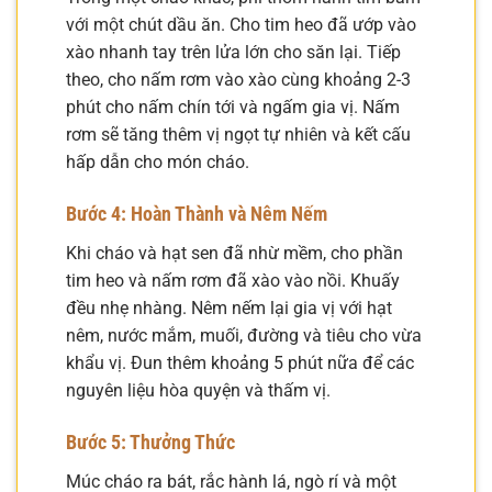
với một chút dầu ăn. Cho tim heo đã ướp vào
xào nhanh tay trên lửa lớn cho săn lại. Tiếp
theo, cho nấm rơm vào xào cùng khoảng 2-3
phút cho nấm chín tới và ngấm gia vị. Nấm
rơm sẽ tăng thêm vị ngọt tự nhiên và kết cấu
hấp dẫn cho món cháo.
Bước 4: Hoàn Thành và Nêm Nếm
Khi cháo và hạt sen đã nhừ mềm, cho phần
tim heo và nấm rơm đã xào vào nồi. Khuấy
đều nhẹ nhàng. Nêm nếm lại gia vị với hạt
nêm, nước mắm, muối, đường và tiêu cho vừa
khẩu vị. Đun thêm khoảng 5 phút nữa để các
nguyên liệu hòa quyện và thấm vị.
Bước 5: Thưởng Thức
Múc cháo ra bát, rắc hành lá, ngò rí và một