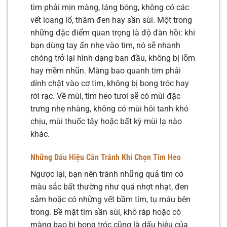
tim phải mịn màng, láng bóng, không có các
vết loang lổ, thâm đen hay sần sùi. Một trong
những đặc điểm quan trọng là độ đàn hồi: khi
bạn dùng tay ấn nhẹ vào tim, nó sẽ nhanh
chóng trở lại hình dạng ban đầu, không bị lõm
hay mềm nhũn. Màng bao quanh tim phải
dính chặt vào cơ tim, không bị bong tróc hay
rời rạc. Về mùi, tim heo tươi sẽ có mùi đặc
trưng nhẹ nhàng, không có mùi hôi tanh khó
chịu, mùi thuốc tây hoặc bất kỳ mùi lạ nào
khác.
Những Dấu Hiệu Cần Tránh Khi Chọn Tim Heo
Ngược lại, bạn nên tránh những quả tim có
màu sắc bất thường như quá nhợt nhạt, đen
sẫm hoặc có những vết bầm tím, tụ máu bên
trong. Bề mặt tim sần sùi, khô ráp hoặc có
màng bao bị bong tróc cũng là dấu hiệu của