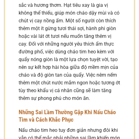
sắc và hương thơm. Hạt tiêu xay là gia vị
không thể thiếu, giúp món cháo dậy mùi và có
chút vị cay nồng ấm. Một số người còn thích
thêm một ít gừng tươi thái sợi, hành phi giòn
hoặc vài lát ớt tươi nếu muốn tăng thêm vị
cay. Đối với những người yêu thích ẩm thực
đường phố, việc dùng cháo tim heo kèm với
quẩy nóng giòn là một lựa chọn tuyệt vời, tạo
nên sự kết hợp hài hòa giữa độ mềm mịn của
cháo và độ giòn tan của quẩy. Việc nêm nếm
thêm một chút nước mắm ngon hoặc tương ớt
tùy theo khẩu vị cá nhân cũng sẽ làm tăng
thêm sự phong phú cho món ăn.
Những Sai Lầm Thường Gặp Khi Nấu Cháo
Tim và Cách Khắc Phục
Nấu cháo tim heo tuy đơn giản nhưng đôi khi
vẫn có thể mắc phải những sai lầm khiến món