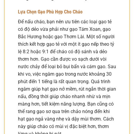
Lựa Chọn Gạo Phù Hợp Cho Cháo
Để nấu cháo, bạn nên ưu tiên các loại gạo tẻ
có độ dẻo vừa phải như gạo Tám Xoan, gạo
Bắc Hương hoặc gạo Thơm Lài. Một số người
thích kết hợp gạo tẻ với một ít gạo nếp theo tỷ
lệ 8:2 hoặc 9:1 để cháo có độ sánh và dẻo
thơm hơn. Gạo cần được vo sạch dưới vòi
nước chảy để loại bỏ bụi bẩn và cám gạo. Sau
khi vo, việc ngâm gạo trong nước khoảng 30
phút đến 1 tiếng là rất quan trọng. Quá trình
ngâm giúp hạt gạo nở mềm, rút ngắn thời gian
nấu, đồng thời giúp cháo nhanh nhừ và mịn
màng hơn, tiết kiệm năng lượng. Bạn cũng có
thể rang gạo sơ qua trên chảo nóng đến khi
hạt gạo ngả vàng nhẹ và dậy mùi thơm. Cách
này giúp cháo có mùi vị đặc biệt hơn, thơm
lừng và không bị nát.