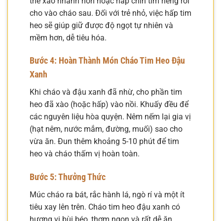
thể xào nhanh hơn hoặc hấp chín tim riêng rồi
cho vào cháo sau. Đối với trẻ nhỏ, việc hấp tim
heo sẽ giúp giữ được độ ngọt tự nhiên và
mềm hơn, dễ tiêu hóa.
Bước 4: Hoàn Thành Món Cháo Tim Heo Đậu
Xanh
Khi cháo và đậu xanh đã nhừ, cho phần tim
heo đã xào (hoặc hấp) vào nồi. Khuấy đều để
các nguyên liệu hòa quyện. Nêm nếm lại gia vị
(hạt nêm, nước mắm, đường, muối) sao cho
vừa ăn. Đun thêm khoảng 5-10 phút để tim
heo và cháo thấm vị hoàn toàn.
Bước 5: Thưởng Thức
Múc cháo ra bát, rắc hành lá, ngò rí và một ít
tiêu xay lên trên. Cháo tim heo đậu xanh có
hương vị bùi béo, thơm ngon và rất dễ ăn.