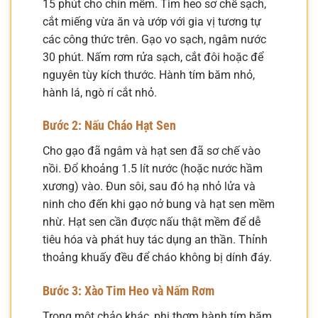
15 phút cho chín mềm. Tim heo sơ chế sạch,
cắt miếng vừa ăn và ướp với gia vị tương tự
các công thức trên. Gạo vo sạch, ngâm nước
30 phút. Nấm rơm rửa sạch, cắt đôi hoặc để
nguyên tùy kích thước. Hành tím băm nhỏ,
hành lá, ngò rí cắt nhỏ.
Bước 2: Nấu Cháo Hạt Sen
Cho gạo đã ngâm và hạt sen đã sơ chế vào
nồi. Đổ khoảng 1.5 lít nước (hoặc nước hầm
xương) vào. Đun sôi, sau đó hạ nhỏ lửa và
ninh cho đến khi gạo nở bung và hạt sen mềm
nhừ. Hạt sen cần được nấu thật mềm để dễ
tiêu hóa và phát huy tác dụng an thần. Thỉnh
thoảng khuấy đều để cháo không bị dính đáy.
Bước 3: Xào Tim Heo và Nấm Rơm
Trong một chảo khác, phi thơm hành tím băm