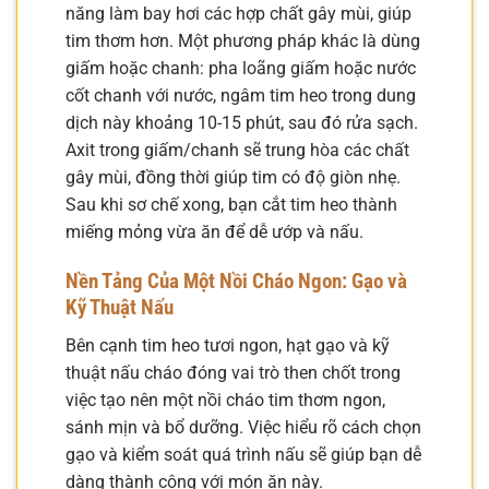
năng làm bay hơi các hợp chất gây mùi, giúp
tim thơm hơn. Một phương pháp khác là dùng
giấm hoặc chanh: pha loãng giấm hoặc nước
cốt chanh với nước, ngâm tim heo trong dung
dịch này khoảng 10-15 phút, sau đó rửa sạch.
Axit trong giấm/chanh sẽ trung hòa các chất
gây mùi, đồng thời giúp tim có độ giòn nhẹ.
Sau khi sơ chế xong, bạn cắt tim heo thành
miếng mỏng vừa ăn để dễ ướp và nấu.
Nền Tảng Của Một Nồi Cháo Ngon: Gạo và
Kỹ Thuật Nấu
Bên cạnh tim heo tươi ngon, hạt gạo và kỹ
thuật nấu cháo đóng vai trò then chốt trong
việc tạo nên một nồi cháo tim thơm ngon,
sánh mịn và bổ dưỡng. Việc hiểu rõ cách chọn
gạo và kiểm soát quá trình nấu sẽ giúp bạn dễ
dàng thành công với món ăn này.