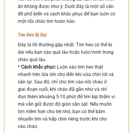
ăn không được như ý. Dưới đây là một số vấn
đề phổ biến và cách khắc phục để bạn luôn có
một nồi cháo tim hoàn hảo.
Tim Heo Bị Dai
Đây là lỗi thường gặp nhất. Tim heo có thể bị
dai nếu bạn xào quá lâu hoặc luộc/ninh trong
cháo quá lâu.
*
Cách khắc phục:
Luôn xào tim heo thật
nhanh trên lửa lớn cho đến khi vừa chín tới và
săn lại. Sau đó, chỉ cho tim vào nồi cháo ở
giai đoạn cuối, khi cháo đã gần nhừ và chỉ
đun thêm khoảng 5-10 phút để tim kịp thấm vị
mà vẫn giữ được độ giòn sần sật. Nếu muốn
tim mềm hơn cho trẻ nhỏ, bạn có thể băm
nhuyễn tim và hấp chín riêng trước khi cho
vào cháo.