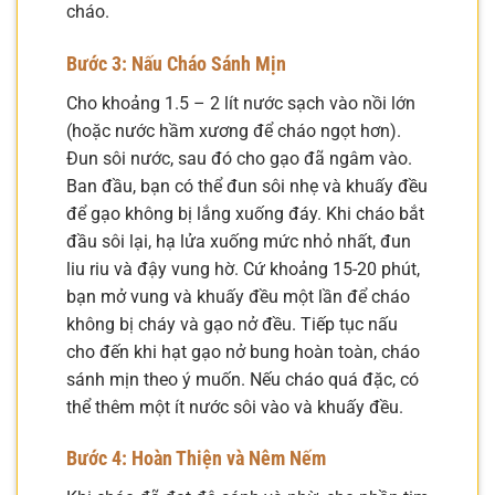
cháo.
Bước 3: Nấu Cháo Sánh Mịn
Cho khoảng 1.5 – 2 lít nước sạch vào nồi lớn
(hoặc nước hầm xương để cháo ngọt hơn).
Đun sôi nước, sau đó cho gạo đã ngâm vào.
Ban đầu, bạn có thể đun sôi nhẹ và khuấy đều
để gạo không bị lắng xuống đáy. Khi cháo bắt
đầu sôi lại, hạ lửa xuống mức nhỏ nhất, đun
liu riu và đậy vung hờ. Cứ khoảng 15-20 phút,
bạn mở vung và khuấy đều một lần để cháo
không bị cháy và gạo nở đều. Tiếp tục nấu
cho đến khi hạt gạo nở bung hoàn toàn, cháo
sánh mịn theo ý muốn. Nếu cháo quá đặc, có
thể thêm một ít nước sôi vào và khuấy đều.
Bước 4: Hoàn Thiện và Nêm Nếm