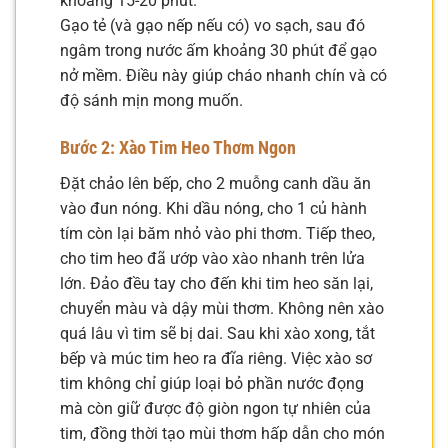
khoảng 15-20 phút.
Gạo tẻ (và gạo nếp nếu có) vo sạch, sau đó
ngâm trong nước ấm khoảng 30 phút để gạo
nở mềm. Điều này giúp cháo nhanh chín và có
độ sánh mịn mong muốn.
Bước 2: Xào Tim Heo Thơm Ngon
Đặt chảo lên bếp, cho 2 muỗng canh dầu ăn
vào đun nóng. Khi dầu nóng, cho 1 củ hành
tím còn lại băm nhỏ vào phi thơm. Tiếp theo,
cho tim heo đã ướp vào xào nhanh trên lửa
lớn. Đảo đều tay cho đến khi tim heo săn lại,
chuyển màu và dậy mùi thơm. Không nên xào
quá lâu vì tim sẽ bị dai. Sau khi xào xong, tắt
bếp và múc tim heo ra đĩa riêng. Việc xào sơ
tim không chỉ giúp loại bỏ phần nước đọng
mà còn giữ được độ giòn ngon tự nhiên của
tim, đồng thời tạo mùi thơm hấp dẫn cho món