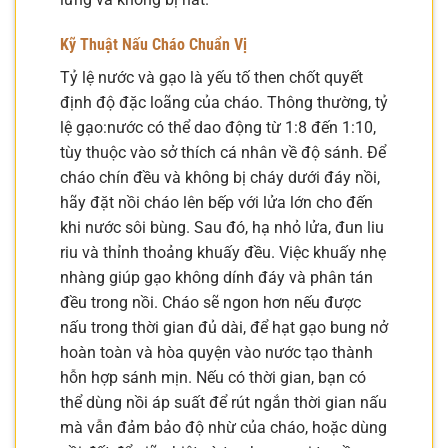
Kỹ Thuật Nấu Cháo Chuẩn Vị
Tỷ lệ nước và gạo là yếu tố then chốt quyết
định độ đặc loãng của cháo. Thông thường, tỷ
lệ gạo:nước có thể dao động từ 1:8 đến 1:10,
tùy thuộc vào sở thích cá nhân về độ sánh. Để
cháo chín đều và không bị cháy dưới đáy nồi,
hãy đặt nồi cháo lên bếp với lửa lớn cho đến
khi nước sôi bùng. Sau đó, hạ nhỏ lửa, đun liu
riu và thỉnh thoảng khuấy đều. Việc khuấy nhẹ
nhàng giúp gạo không dính đáy và phân tán
đều trong nồi. Cháo sẽ ngon hơn nếu được
nấu trong thời gian đủ dài, để hạt gạo bung nở
hoàn toàn và hòa quyện vào nước tạo thành
hỗn hợp sánh mịn. Nếu có thời gian, bạn có
thể dùng nồi áp suất để rút ngắn thời gian nấu
mà vẫn đảm bảo độ nhừ của cháo, hoặc dùng