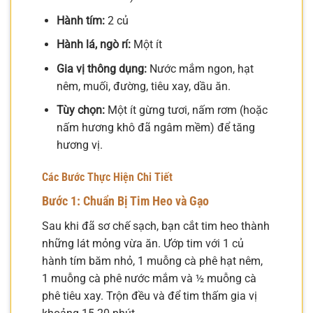
Hành tím:
2 củ
Hành lá, ngò rí:
Một ít
Gia vị thông dụng:
Nước mắm ngon, hạt
nêm, muối, đường, tiêu xay, dầu ăn.
Tùy chọn:
Một ít gừng tươi, nấm rơm (hoặc
nấm hương khô đã ngâm mềm) để tăng
hương vị.
Các Bước Thực Hiện Chi Tiết
Bước 1: Chuẩn Bị Tim Heo và Gạo
Sau khi đã sơ chế sạch, bạn cắt tim heo thành
những lát mỏng vừa ăn. Ướp tim với 1 củ
hành tím băm nhỏ, 1 muỗng cà phê hạt nêm,
1 muỗng cà phê nước mắm và ½ muỗng cà
phê tiêu xay. Trộn đều và để tim thấm gia vị