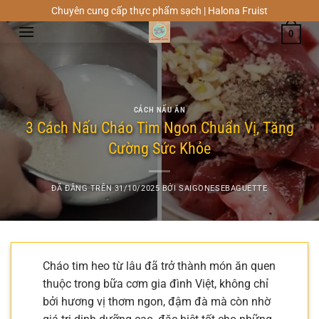
Chuyển
Chuyên cung cấp thực phẩm sạch | Halona Fruist
đến
0
nội
dung
CÁCH NẤU ĂN
3 Cách Nấu Cháo Tim Ngon Chuẩn Vị, Tăng
Cường Sức Khỏe
ĐÃ ĐĂNG TRÊN
31/10/2025
BỞI
SAIGONESEBAGUETTE
Cháo tim heo từ lâu đã trở thành món ăn quen
thuộc trong bữa cơm gia đình Việt, không chỉ
bởi hương vị thơm ngon, đậm đà mà còn nhờ