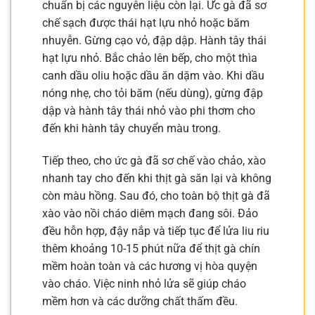
chuẩn bị các nguyên liệu còn lại. Ức gà đã sơ
chế sạch được thái hạt lựu nhỏ hoặc băm
nhuyễn. Gừng cạo vỏ, đập dập. Hành tây thái
hạt lựu nhỏ. Bắc chảo lên bếp, cho một thìa
canh dầu oliu hoặc dầu ăn dặm vào. Khi dầu
nóng nhẹ, cho tỏi băm (nếu dùng), gừng đập
dập và hành tây thái nhỏ vào phi thơm cho
đến khi hành tây chuyển màu trong.
Tiếp theo, cho ức gà đã sơ chế vào chảo, xào
nhanh tay cho đến khi thịt gà săn lại và không
còn màu hồng. Sau đó, cho toàn bộ thịt gà đã
xào vào nồi cháo diêm mạch đang sôi. Đảo
đều hỗn hợp, đậy nắp và tiếp tục để lửa liu riu
thêm khoảng 10-15 phút nữa để thịt gà chín
mềm hoàn toàn và các hương vị hòa quyện
vào cháo. Việc ninh nhỏ lửa sẽ giúp cháo
mềm hơn và các dưỡng chất thấm đều.