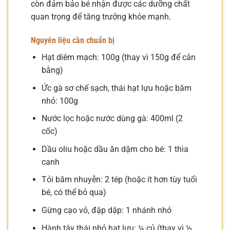
còn đảm bảo bé nhận được các dưỡng chất
quan trọng để tăng trưởng khỏe mạnh.
Nguyên liệu cần chuẩn bị
Hạt diêm mạch: 100g (thay vì 150g để cân
bằng)
Ức gà sơ chế sạch, thái hạt lựu hoặc băm
nhỏ: 100g
Nước lọc hoặc nước dùng gà: 400ml (2
cốc)
Dầu oliu hoặc dầu ăn dặm cho bé: 1 thìa
canh
Tỏi băm nhuyễn: 2 tép (hoặc ít hơn tùy tuổi
bé, có thể bỏ qua)
Gừng cạo vỏ, đập dập: 1 nhánh nhỏ
Hành tây thái nhỏ hạt lựu: ¼ củ (thay vì ½