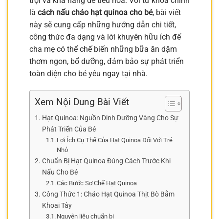
trội và khả năng dễ tiêu hóa. Với từ khóa chính
là
cách nấu cháo hạt quinoa cho bé
, bài viết
này sẽ cung cấp những hướng dẫn chi tiết,
công thức đa dạng và lời khuyên hữu ích để
cha mẹ có thể chế biến những bữa ăn dặm
thơm ngon, bổ dưỡng, đảm bảo sự phát triển
toàn diện cho bé yêu ngay tại nhà.
Xem Nội Dung Bài Viết
Hạt Quinoa: Nguồn Dinh Dưỡng Vàng Cho Sự
Phát Triển Của Bé
Lợi Ích Cụ Thể Của Hạt Quinoa Đối Với Trẻ
Nhỏ
Chuẩn Bị Hạt Quinoa Đúng Cách Trước Khi
Nấu Cho Bé
Các Bước Sơ Chế Hạt Quinoa
Công Thức 1: Cháo Hạt Quinoa Thịt Bò Bằm
Khoai Tây
Nguyên liệu chuẩn bị