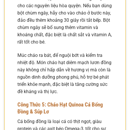
cho các nguyên liệu hòa quyện. Nếu bạn dùng
bột chùm ngây, hãy cho vào cháo ở bước này,
đảo đều thêm khoảng 30 giây rồi tắt bếp. Bột
chùm ngây sẽ bổ sung thêm vitamin và
khoáng chất, đặc biệt là chất sắt và vitamin A,
rất tốt cho bé.
Múc cháo ra bát, để nguội bớt và kiểm tra
nhiệt độ. Món cháo hạt diêm mạch lươn đồng
này không chỉ hấp dẫn về hương vị mà còn là
nguồn dinh dưỡng phong phú, hỗ trợ bé phát
triển khỏe mạnh, đặc biệt là tăng cường sức
đề kháng và thị lực.
Công Thức 5: Cháo Hạt Quinoa Cá Bống
Đồng & Súp Lơ
Cá bống đồng là loại cá có thịt ngọt, giàu
protein và các axit béo Omega-3, tốt cho sự