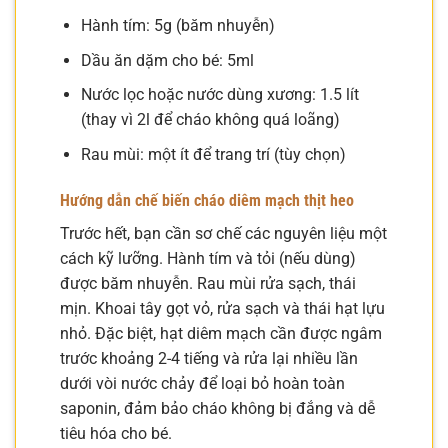
Hành tím: 5g (băm nhuyễn)
Dầu ăn dặm cho bé: 5ml
Nước lọc hoặc nước dùng xương: 1.5 lít
(thay vì 2l để cháo không quá loãng)
Rau mùi: một ít để trang trí (tùy chọn)
Hướng dẫn chế biến cháo diêm mạch thịt heo
Trước hết, bạn cần sơ chế các nguyên liệu một
cách kỹ lưỡng. Hành tím và tỏi (nếu dùng)
được băm nhuyễn. Rau mùi rửa sạch, thái
mịn. Khoai tây gọt vỏ, rửa sạch và thái hạt lựu
nhỏ. Đặc biệt, hạt diêm mạch cần được ngâm
trước khoảng 2-4 tiếng và rửa lại nhiều lần
dưới vòi nước chảy để loại bỏ hoàn toàn
saponin, đảm bảo cháo không bị đắng và dễ
tiêu hóa cho bé.