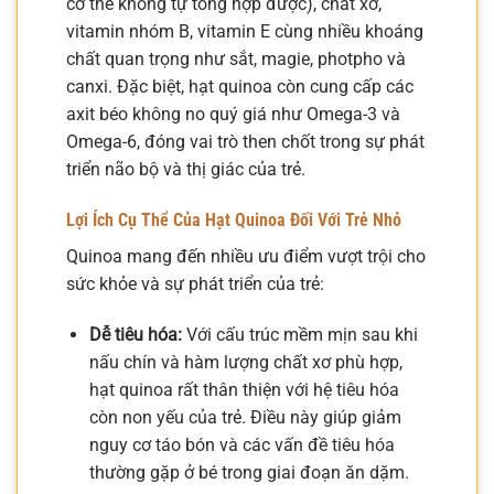
cơ thể không tự tổng hợp được), chất xơ,
vitamin nhóm B, vitamin E cùng nhiều khoáng
chất quan trọng như sắt, magie, photpho và
canxi. Đặc biệt, hạt quinoa còn cung cấp các
axit béo không no quý giá như Omega-3 và
Omega-6, đóng vai trò then chốt trong sự phát
triển não bộ và thị giác của trẻ.
Lợi Ích Cụ Thể Của Hạt Quinoa Đối Với Trẻ Nhỏ
Quinoa mang đến nhiều ưu điểm vượt trội cho
sức khỏe và sự phát triển của trẻ:
Dễ tiêu hóa:
Với cấu trúc mềm mịn sau khi
nấu chín và hàm lượng chất xơ phù hợp,
hạt quinoa rất thân thiện với hệ tiêu hóa
còn non yếu của trẻ. Điều này giúp giảm
nguy cơ táo bón và các vấn đề tiêu hóa
thường gặp ở bé trong giai đoạn ăn dặm.