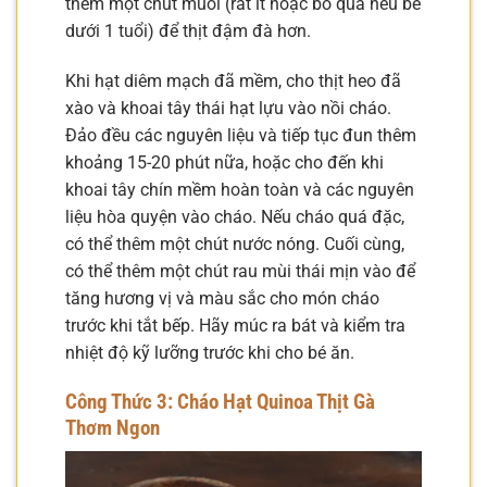
thêm một chút muối (rất ít hoặc bỏ qua nếu bé
dưới 1 tuổi) để thịt đậm đà hơn.
Khi hạt diêm mạch đã mềm, cho thịt heo đã
xào và khoai tây thái hạt lựu vào nồi cháo.
Đảo đều các nguyên liệu và tiếp tục đun thêm
khoảng 15-20 phút nữa, hoặc cho đến khi
khoai tây chín mềm hoàn toàn và các nguyên
liệu hòa quyện vào cháo. Nếu cháo quá đặc,
có thể thêm một chút nước nóng. Cuối cùng,
có thể thêm một chút rau mùi thái mịn vào để
tăng hương vị và màu sắc cho món cháo
trước khi tắt bếp. Hãy múc ra bát và kiểm tra
nhiệt độ kỹ lưỡng trước khi cho bé ăn.
Công Thức 3: Cháo Hạt Quinoa Thịt Gà
Thơm Ngon