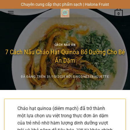
Chuyển
Chuyên cung cấp thực phẩm sạch | Halona Fruist
đến
0
nội
dung
CÁCH NẤU ĂN
7 Cách Nấu Cháo Hạt Quinoa Bổ Dưỡng Cho Bé
Ăn Dặm
ĐÃ ĐĂNG TRÊN
31/10/2025
BỞI
SAIGONESEBAGUETTE
Cháo hạt quinoa (diêm mạch) đã trở thành
một lựa chọn ưu việt trong thực đơn ăn dặm
của trẻ nhỏ nhờ hàm lượng dinh dưỡng vượt