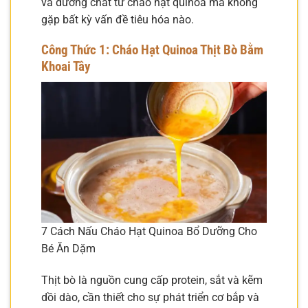
và dưỡng chất từ cháo hạt quinoa mà không
gặp bất kỳ vấn đề tiêu hóa nào.
Công Thức 1: Cháo Hạt Quinoa Thịt Bò Bằm
Khoai Tây
7 Cách Nấu Cháo Hạt Quinoa Bổ Dưỡng Cho
Bé Ăn Dặm
Thịt bò là nguồn cung cấp protein, sắt và kẽm
dồi dào, cần thiết cho sự phát triển cơ bắp và