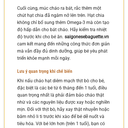
Cuối cùng, múc cháo ra bát, rắc thêm một
chút hạt chia đã ngâm nở lên trên. Hạt chia
không chỉ bổ sung thêm Omega-3 mà còn tạo
độ hấp dẫn cho bát cháo. Hãy kiểm tra nhiệt
độ trước khi cho bé ăn.
saigonesebaguette.vn
cam kết mang đến những công thức đơn giản
mà vẫn đầy đủ dinh dưỡng, giúp bé yêu phát
triển khỏe mạnh mỗi ngày.
Lưu ý quan trọng khi chế biến
Khi nấu cháo hạt diêm mạch thịt bò cho bé,
đặc biệt là các bé từ 6 tháng đến 1 tuổi, điều
quan trọng nhất là phải đảm bảo cháo thật
nhừ và các nguyên liệu được xay hoặc nghiền
mịn. Đối với thịt bò, hãy xay thật nhuyễn hoặc
băm nhỏ li ti trước khi xào để bé dễ nuốt và
tiêu hóa. Với bé lớn hơn (trên 1 tuổi), bạn có