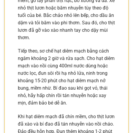
mềm, gỡ lấy phần thịt nạc, bỏ xương và da. Xé
nhỏ thịt lươn hoặc băm nhuyễn tùy theo độ
tuổi của bé. Bắc chảo nhỏ lên bếp, cho dầu ăn
dặm và tỏi băm vào phi thơm. Sau đó, cho thịt
lươn đã gỡ vào xào nhanh tay cho dậy mùi
thơm.
Tiếp theo, sơ chế hạt diêm mạch bằng cách
ngâm khoảng 2 giờ và rửa sạch. Cho hạt diêm
mạch vào nồi cùng 400ml nước dùng hoặc
nước lọc, đun sôi rồi hạ nhỏ lửa, ninh trong
khoảng 15-20 phút cho hạt diêm mạch nở
bung, mềm nhừ. Bí đao sau khi gọt vỏ, thái
nhỏ, hãy hấp chín rồi tán nhuyễn hoặc xay
mịn, đảm bảo bé dễ ăn.
Khi hạt diêm mạch đã chín mềm, cho thịt lươn
đã xào và bí đao đã tán nhuyễn vào nồi cháo.
Đảo đều hỗn hợp. Đun thêm khoảng 1-2 phút