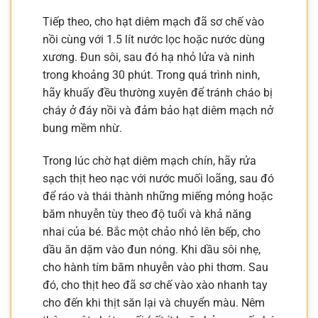
Tiếp theo, cho hạt diêm mạch đã sơ chế vào
nồi cùng với 1.5 lít nước lọc hoặc nước dùng
xương. Đun sôi, sau đó hạ nhỏ lửa và ninh
trong khoảng 30 phút. Trong quá trình ninh,
hãy khuấy đều thường xuyên để tránh cháo bị
cháy ở đáy nồi và đảm bảo hạt diêm mạch nở
bung mềm nhừ.
Trong lúc chờ hạt diêm mạch chín, hãy rửa
sạch thịt heo nạc với nước muối loãng, sau đó
để ráo và thái thành những miếng mỏng hoặc
băm nhuyễn tùy theo độ tuổi và khả năng
nhai của bé. Bắc một chảo nhỏ lên bếp, cho
dầu ăn dặm vào đun nóng. Khi dầu sôi nhẹ,
cho hành tím băm nhuyễn vào phi thơm. Sau
đó, cho thịt heo đã sơ chế vào xào nhanh tay
cho đến khi thịt săn lại và chuyển màu. Nêm