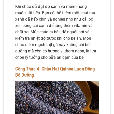
Khi cháo đã đạt độ sánh và mềm mong
muốn, tắt bếp. Bạn có thể thêm một chút rau
xanh đã hấp chín và nghiền nhỏ như cải bó
xôi, bông cải xanh để tăng thêm vitamin và
chất xơ. Múc cháo ra bát, để nguội bớt và
kiểm tra nhiệt độ trước khi cho bé ăn. Món
cháo diêm mạch thịt gà này không chỉ bổ
dưỡng mà còn có hương vị thơm ngon, là lựa
chọn lý tưởng cho bữa ăn dặm của bé.
Công Thức 4: Cháo Hạt Quinoa Lươn Đồng
Bổ Dưỡng