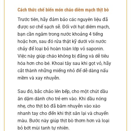
Cách thức chế biến món cháo diêm mạch thịt bò
Trước tiên, hãy đảm bảo các nguyên liệu đã
được sơ chế sạch sẽ. Đối với hạt diêm mạch,
bạn cần ngâm trong nước khoảng 4 tiếng
hoặc hơn, sau đó rửa thật kỹ dưới vòi nước
chảy để loại bỏ hoàn toàn lớp vỏ saponin.
Việc này giúp cháo không bị đắng và dễ tiêu
hóa hơn cho bé. Khoai tây sau khi gọt vỏ, hãy
cắt thành những miếng nhỏ để dễ dàng nấu
mềm và xay nhuyễn.
Sau đó, bắc chảo lên bếp, cho một chút dầu
ăn dặm dành cho trẻ em vào. Khi dầu nóng
nhẹ, cho thịt bò đã băm nhuyễn vào xào
nhanh tay cho đến khi thịt săn lại và chuyển
màu. Bước này giúp thịt bò thơm hơn và loại
bỏ bớt mùi tanh tự nhiên.