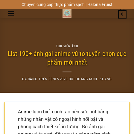
Chuyển
Chuyên cung cấp thực phẩm sạch | Halona Fruist
đến
0
nội
dung
THƯ VIỆN ẢNH
List 190+ ảnh gái anime vú to tuyển chọn cực
phẩm mới nhất
ĐÃ ĐĂNG TRÊN
30/07/2026
BỞI
HOÀNG MINH KHANG
Anime luôn biết cách tạo nên sức hút bằng
những nhân vật có ngoại hình nổi bật và
phong cách thiết kế ấn tượng. Bộ ảnh gái