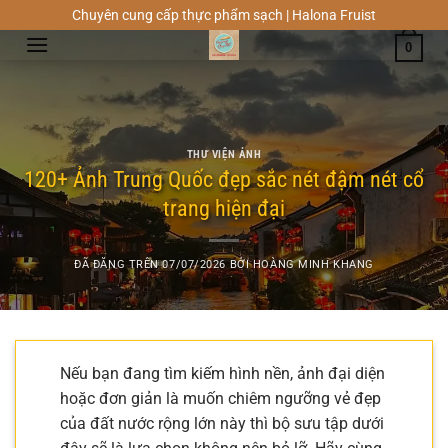
Chuyển
Chuyên cung cấp thực phẩm sạch | Halona Fruist
đến
0
nội
dung
THƯ VIỆN ẢNH
120+ Ảnh Trung Quốc đẹp sắc nét đậm nét cổ
trang hiện đại
ĐÃ ĐĂNG TRÊN
07/07/2026
BỞI
HOÀNG MINH KHANG
Nếu bạn đang tìm kiếm hình nền, ảnh đại diện
hoặc đơn giản là muốn chiêm ngưỡng vẻ đẹp
của đất nước rộng lớn này thì bộ sưu tập dưới