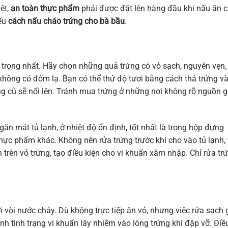
ệt,
an toàn thực phẩm
phải được đặt lên hàng đầu khi nấu ăn 
iểu
cách nấu cháo trứng cho bà bầu
.
n trọng nhất. Hãy chọn những quả trứng có vỏ sạch, nguyên vẹn,
không có đốm lạ. Bạn có thể thử độ tươi bằng cách thả trứng v
ứng cũ sẽ nổi lên. Tránh mua trứng ở những nơi không rõ nguồn g
ăn mát tủ lạnh, ở nhiệt độ ổn định, tốt nhất là trong hộp đựng
thực phẩm khác. Không nên rửa trứng trước khi cho vào tủ lạnh, 
 trên vỏ trứng, tạo điều kiện cho vi khuẩn xâm nhập. Chỉ rửa tr
i vòi nước chảy. Dù không trực tiếp ăn vỏ, nhưng việc rửa sạch 
ánh tình trạng vi khuẩn lây nhiễm vào lòng trứng khi đập vỡ. Điề