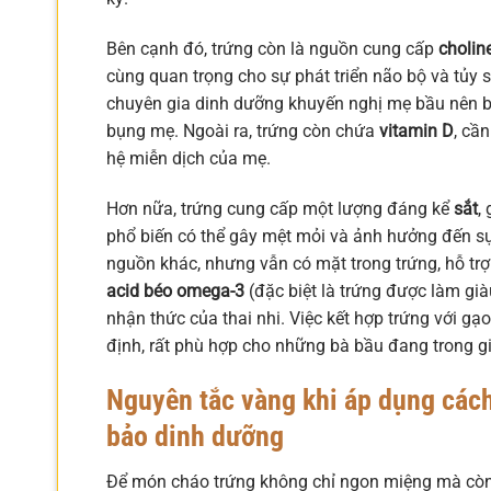
Bên cạnh đó, trứng còn là nguồn cung cấp
cholin
cùng quan trọng cho sự phát triển não bộ và tủy s
chuyên gia dinh dưỡng khuyến nghị mẹ bầu nên bổ 
bụng mẹ. Ngoài ra, trứng còn chứa
vitamin D
, cầ
hệ miễn dịch của mẹ.
Hơn nữa, trứng cung cấp một lượng đáng kể
sắt
,
phổ biến có thể gây mệt mỏi và ảnh hưởng đến sự 
nguồn khác, nhưng vẫn có mặt trong trứng, hỗ trợ
acid béo omega-3
(đặc biệt là trứng được làm giàu
nhận thức của thai nhi. Việc kết hợp trứng với g
định, rất phù hợp cho những bà bầu đang trong g
Nguyên tắc vàng khi áp dụng các
bảo dinh dưỡng
Để món cháo trứng không chỉ ngon miệng mà còn t