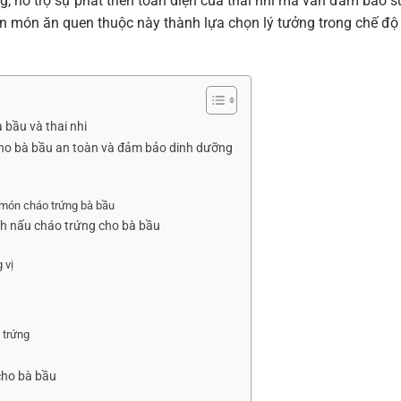
, hỗ trợ sự phát triển toàn diện của thai nhi mà vẫn đảm bảo s
n món ăn quen thuộc này thành lựa chọn lý tưởng trong chế độ
 bầu và thai nhi
cho bà bầu an toàn và đảm bảo dinh dưỡng
 món cháo trứng bà bầu
h nấu cháo trứng cho bà bầu
 vị
 trứng
cho bà bầu