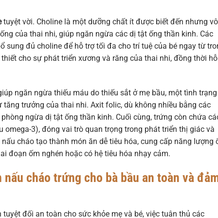
e
tuyệt vời. Choline là một dưỡng chất ít được biết đến nhưng vô
ống của thai nhi, giúp ngăn ngừa các dị tật ống thần kinh. Các
sung đủ choline để hỗ trợ tối đa cho trí tuệ của bé ngay từ tr
n thiết cho sự phát triển xương và răng của thai nhi, đồng thời hỗ
 giúp ngăn ngừa thiếu máu do thiếu sắt ở mẹ bầu, một tình trạng
tăng trưởng của thai nhi. Axit folic, dù không nhiều bằng các
 phòng ngừa dị tật ống thần kinh. Cuối cùng, trứng còn chứa cá
 omega-3), đóng vai trò quan trọng trong phát triển thị giác và
ạo nấu cháo tạo thành món ăn dễ tiêu hóa, cung cấp năng lượng 
iai đoạn ốm nghén hoặc có hệ tiêu hóa nhạy cảm.
h nấu cháo trứng cho bà bầu an toàn và đả
uyệt đối an toàn cho sức khỏe mẹ và bé, việc tuân thủ các