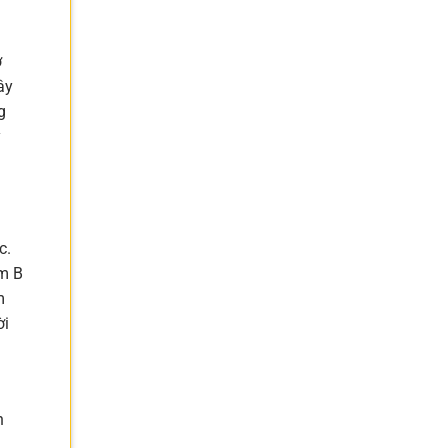
ơ
ây
g
y
c.
óm B
m
ời
h