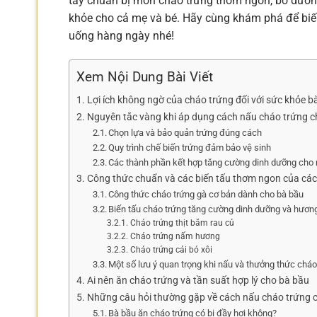
tay chuẩn bị món cháo trứng thơm ngon, bổ dưỡng
khỏe cho cả mẹ và bé. Hãy cùng khám phá để biế
uống hàng ngày nhé!
Xem Nội Dung Bài Viết
Lợi ích không ngờ của cháo trứng đối với sức khỏe bà
Nguyên tắc vàng khi áp dụng cách nấu cháo trứng 
Chọn lựa và bảo quản trứng đúng cách
Quy trình chế biến trứng đảm bảo vệ sinh
Các thành phần kết hợp tăng cường dinh dưỡng cho
Công thức chuẩn và các biến tấu thơm ngon của các
Công thức cháo trứng gà cơ bản dành cho bà bầu
Biến tấu cháo trứng tăng cường dinh dưỡng và hương
Cháo trứng thịt băm rau củ
Cháo trứng nấm hương
Cháo trứng cải bó xôi
Một số lưu ý quan trọng khi nấu và thưởng thức cháo
Ai nên ăn cháo trứng và tần suất hợp lý cho bà bầu
Những câu hỏi thường gặp về cách nấu cháo trứng 
Bà bầu ăn cháo trứng có bị đầy hơi không?