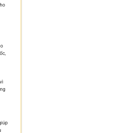
cho
ào
ốc,
vì
ứng
giúp
u