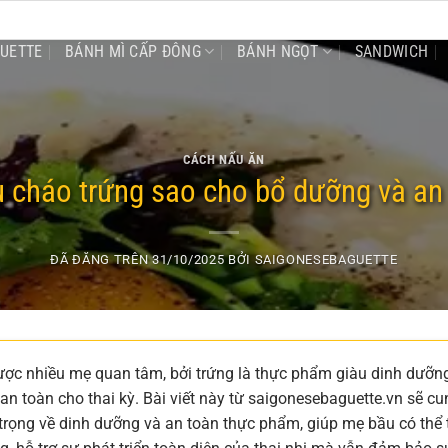
GUETTE
BÁNH MÌ CẤP ĐÔNG
BÁNH NGỌT
SANDWICH
CÁCH NẤU ĂN
 cháo trứng sao cho bổ dưỡng và an
ĐÃ ĐĂNG TRÊN
31/10/2025
BỞI
SAIGONESEBAGUETTE
ược nhiều mẹ quan tâm, bởi trứng là thực phẩm giàu dinh dưỡn
 toàn cho thai kỳ. Bài viết này từ saigonesebaguette.vn sẽ cu
 trọng về dinh dưỡng và an toàn thực phẩm, giúp mẹ bầu có thể 