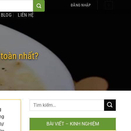
0
ĐĂNG NHẬP
BLOG
LIÊN HỆ
 toàn nhất?
g
ng
tự
BÀI VIẾT – KINH NGHIỆM