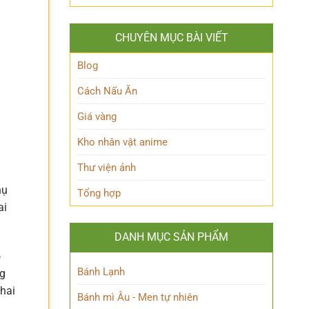
Hakari
‘trái
nhiên?
JJK
tim’
là
của
CHUYÊN MỤC BÀI VIẾT
ai?
Blue
Hé
Lock!
lộ
Blog
sức
mạnh
Cách Nấu Ăn
độc
đáo
Giá vàng
của
Chú
Kho nhân vật anime
thuật
sư
Thư viện ảnh
thiên
tài
hụ
Tổng hợp
ai
DANH MỤC SẢN PHẨM
o
Bánh Lạnh
ng
thai
Bánh mì Âu - Men tự nhiên