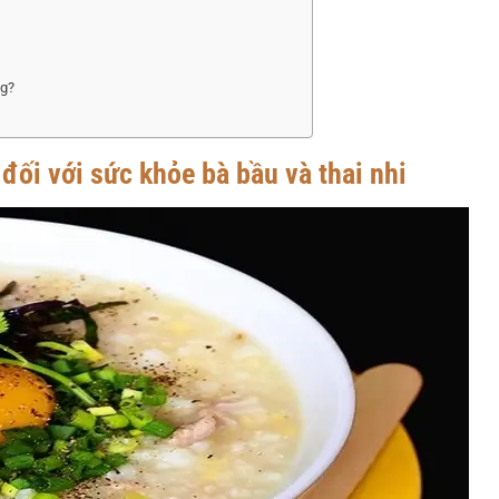
ng?
đối với sức khỏe bà bầu và thai nhi