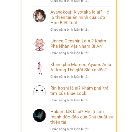
ở
Chức năng bình luận bị tắt
Phá
chuyện
Sasuke
Pháp
đời
Uchiha
Ayanokouji Kiyotaka là ai? Hé
Sư
thú
Là
lộ thiên tài ẩn mình của Lớp
Lý
vị
Ai?
Trí
Học Biết Tuốt
Hé
&
ở
Chức năng bình luận bị tắt
Lộ
Số
Ayanokouji
Tất
Phận
Kiyotaka
Linnea Genshin Là Ai? Khám
Tần
Bi
là
Phá Nhân Vật Nham Bí Ẩn
Tật
Thương
ai?
Về
ở
Chức năng bình luận bị tắt
Hé
Kẻ
Linnea
lộ
Phản
Genshin
Khám phá Momoo Ayase: Ai là
thiên
Diện
Là
Ai trong Thế giới Siêu nhiên?
tài
Huyền
Ai?
ẩn
Thoại
ở
Chức năng bình luận bị tắt
Khám
mình
Khám
Phá
của
phá
Rin Itoshi là ai? Khám phá ‘trái
Nhân
Lớp
Momoo
tim’ của Blue Lock!
Vật
Học
Ayase:
Nham
Biết
ở
Chức năng bình luận bị tắt
Ai
Bí
Tuốt
Rin
là
Ẩn
Itoshi
Hakari JJK là ai? Hé lộ sức
Ai
là
mạnh độc đáo của Chú thuật sư
trong
ai?
thiên tài
Thế
Khám
giới
ở
Chức năng bình luận bị tắt
phá
Siêu