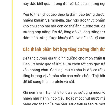
này đặc biệt quan trọng đối với bà bầu, những n
Yếu tố then chốt tiếp theo là đảm bảo trứng được
nhiễm khuẩn Salmonella, gây ngộ độc thực phẩm 
khó chịu cho mẹ mà còn có thể ảnh hưởng xấu đến
trường hợp nặng. Do đó, lòng đỏ và lòng trắng t
đảm bảo trứng được khuấy đều và nấu sôi kỹ cùn
Các thành phần kết hợp tăng cường dinh d
Để tăng cường giá trị dinh dưỡng cho món
cháo t
Gạo lứt hoặc gạo tẻ lứt là lựa chọn tốt hơn gạo 
và khoáng chất. Các loại rau củ như bí đỏ, cà rốt
tăng hương vị và màu sắc cho món cháo. Thịt băm
để bổ sung thêm protein và sắt.
Khi nêm nếm, hạn chế tối đa việc sử dụng muối và 
nhiên như hành, ngò, tiêu, hoặc một chút nước 
nặng cho thận của mẹ bầu. Mục tiêu là tạo ra mộ