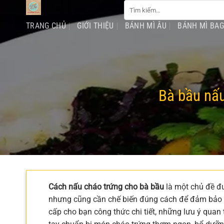
Tìm
Chuyển
kiếm:
đến
TRANG CHỦ
GIỚI THIỆU
BÁNH MÌ ÂU
BÁNH MÌ BA
nội
dung
Bà bầu nấu
Cách nấu cháo trứng cho bà bầu
là một chủ đề đ
nhưng cũng cần chế biến đúng cách để đảm bảo an
cấp cho bạn công thức chi tiết, những lưu ý quan