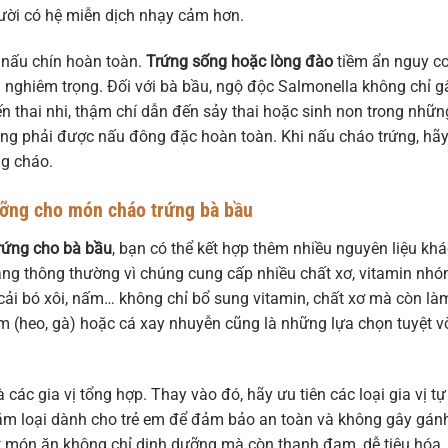
gười có hệ miễn dịch nhạy cảm hơn.
 nấu chín hoàn toàn.
Trứng sống hoặc lòng đào
tiềm ẩn nguy c
nghiêm trọng. Đối với bà bầu, ngộ độc Salmonella không chỉ g
 thai nhi, thậm chí dẫn đến sảy thai hoặc sinh non trong nhữn
rứng phải được nấu đông đặc hoàn toàn. Khi nấu cháo trứng, hã
g cháo.
ưỡng cho món cháo trứng bà bầu
rứng cho bà bầu
, bạn có thể kết hợp thêm nhiều nguyên liệu khá
trắng thông thường vì chúng cung cấp nhiều chất xơ, vitamin nh
, cải bó xôi, nấm… không chỉ bổ sung vitamin, chất xơ mà còn là
 (heo, gà) hoặc cá xay nhuyễn cũng là những lựa chọn tuyệt v
các gia vị tổng hợp. Thay vào đó, hãy ưu tiên các loại gia vị tự
mắm loại dành cho trẻ em để đảm bảo an toàn và không gây gán
t món ăn không chỉ dinh dưỡng mà còn thanh đạm, dễ tiêu hóa.