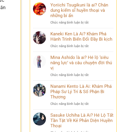
ức
Yoriichi Tsugikuni là ai? Chân
 ăn
dung kiếm sĩ huyền thoại và
những bí ẩn
ở
Chức năng bình luận bị tắt
Yoriichi
Tsugikuni
Kaneki Ken Là Ai? Khám Phá
là
Hành Trình Biến Đổi Đầy Bi kịch
ai?
ở
Chức năng bình luận bị tắt
Chân
Kaneki
dung
Ken
Mina Ashido là ai? Hé lộ ‘siêu
kiếm
Là
năng lực’ và câu chuyện đời thú
sĩ
Ai?
vị
huyền
Khám
thoại
ở
Chức năng bình luận bị tắt
Phá
và
Mina
Hành
những
Ashido
Nanami Kento Là Ai: Khám Phá
Trình
bí
là
Pháp Sư Lý Trí & Số Phận Bi
Biến
ẩn
ai?
Đổi
Thương
Hé
Đầy
ở
Chức năng bình luận bị tắt
lộ
Bi
Nanami
‘siêu
kịch
Kento
Sasuke Uchiha Là Ai? Hé Lộ Tất
năng
Là
Tần Tật Về Kẻ Phản Diện Huyền
lực’
Ai:
và
Thoại
Khám
câu