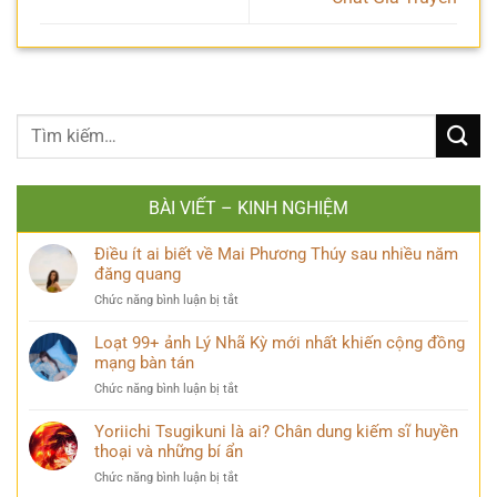
BÀI VIẾT – KINH NGHIỆM
Điều ít ai biết về Mai Phương Thúy sau nhiều năm
đăng quang
ở
Chức năng bình luận bị tắt
Điều
ít
Loạt 99+ ảnh Lý Nhã Kỳ mới nhất khiến cộng đồng
ai
mạng bàn tán
biết
ở
Chức năng bình luận bị tắt
về
Loạt
Mai
99+
Yoriichi Tsugikuni là ai? Chân dung kiếm sĩ huyền
Phương
ảnh
thoại và những bí ẩn
Thúy
Lý
sau
ở
Chức năng bình luận bị tắt
Nhã
nhiều
Yoriichi