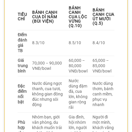
BÁNH
BÁNH
BÁNH CANH
CANH
TIÊU
CANH CUA
CUA DÌ NĂM
CUA LỘC
CHÍ
ÚT MƯỜI
(BÙI VIỆN)
VỪNG
(Q.5)
(Q.10)
Điểm
đánh
8.3/10
8.5/10
8.4/10
giá
TB
Giá
60,000 –
65,000 –
70,000 – 90,000
trung
80,000
85,000
VNĐ/bowl
bình
VNĐ/bowl
VNĐ/bowl
Nước
Nước dùng ngọt
Nước dùng
Đặc
dùng đậm
thanh, cua tươi,
thơm, bánh
điểm
đà, cua
không gian đông
canh mềm,
nổi
lớn, không
đúc nhưng sôi
phục vụ
bật
gian rộng
động
nhanh
rãi
Nhóm bạn, giới
Gia đình,
Người đi
Phù
văn phòng, du
hội nhóm
một mình,
hợp
khách muốn trải
lớn, người
khách vãng