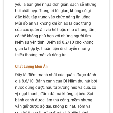
yếu là bàn ghế nhựa đơn giản, sạch sẽ nhưng
hơi chật hẹp. Trang trí tối giản, không có gì
đặc biệt, tập trung vào chức năng ăn uống.
Mùi đồ ăn và không khí ồn ào là đặc trưng
của các quán ăn vỉa hè hoặc nhỏ ở trung tâm,
có thể không phù hợp với những người tìm
kiếm sự yên tĩnh. Điểm số 8.2/10 cho không
gian là hợp lý: thuận tiện di chuyển nhưng
thiếu thoáng mát và riêng tư.
Chất Lượng Món Ăn
Đây là điểm mạnh nhất của quán, được đánh
giá 8.6/10. Bánh canh cua Dì Năm thu hút bởi
nước dùng được nấu từ xương heo và cua, có
vị ngọt thanh, đậm đà mà không bị béo. Sợi
bánh canh được làm thủ công, mềm nhưng
vẫn giữ được độ dai, không bị nát. Tôm và
cua tươi, cua thường được chế biến thành