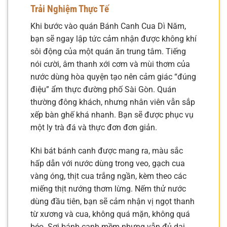
Trải Nghiệm Thực Tế
Khi bước vào quán Bánh Canh Cua Dì Năm,
bạn sẽ ngay lập tức cảm nhận được không khí
sôi động của một quán ăn trung tâm. Tiếng
nói cười, âm thanh xới cơm và mùi thơm của
nước dùng hòa quyện tạo nên cảm giác “đúng
điệu” ẩm thực đường phố Sài Gòn. Quán
thường đông khách, nhưng nhân viên vẫn sắp
xếp bàn ghế khá nhanh. Bạn sẽ được phục vụ
một ly trà đá và thực đơn đơn giản.
Khi bát bánh canh được mang ra, màu sắc
hấp dẫn với nước dùng trong veo, gạch cua
vàng óng, thịt cua trắng ngần, kèm theo các
miếng thịt nướng thơm lừng. Nếm thử nước
dùng đầu tiên, bạn sẽ cảm nhận vị ngọt thanh
từ xương và cua, không quá mặn, không quá
béo. Sợi bánh canh mềm nhưng vẫn đủ dai,