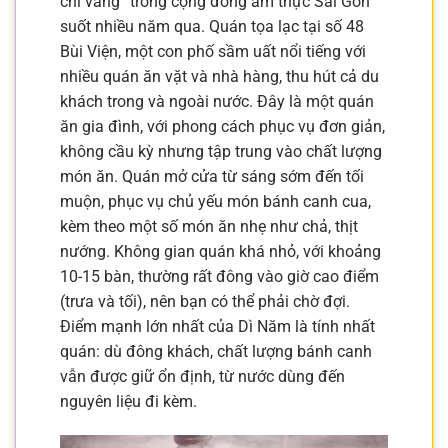
chỉ vàng” trong cộng đồng ẩm thực Sài Gòn
suốt nhiều năm qua. Quán tọa lạc tại số 48
Bùi Viện, một con phố sầm uất nổi tiếng với
nhiều quán ăn vặt và nhà hàng, thu hút cả du
khách trong và ngoài nước. Đây là một quán
ăn gia đình, với phong cách phục vụ đơn giản,
không cầu kỳ nhưng tập trung vào chất lượng
món ăn. Quán mở cửa từ sáng sớm đến tối
muộn, phục vụ chủ yếu món bánh canh cua,
kèm theo một số món ăn nhẹ như chả, thịt
nướng. Không gian quán khá nhỏ, với khoảng
10-15 bàn, thường rất đông vào giờ cao điểm
(trưa và tối), nên bạn có thể phải chờ đợi.
Điểm mạnh lớn nhất của Dì Năm là tính nhất
quán: dù đông khách, chất lượng bánh canh
vẫn được giữ ổn định, từ nước dùng đến
nguyên liệu đi kèm.