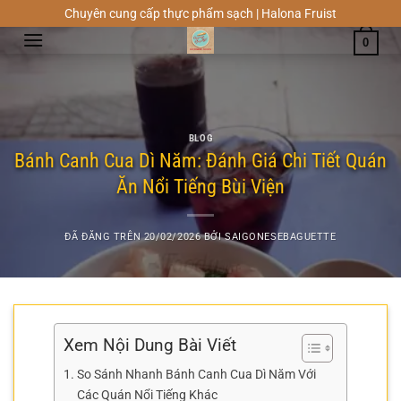
Chuyển
Chuyên cung cấp thực phẩm sạch | Halona Fruist
đến
0
nội
dung
BLOG
Bánh Canh Cua Dì Năm: Đánh Giá Chi Tiết Quán
Ăn Nổi Tiếng Bùi Viện
ĐÃ ĐĂNG TRÊN
20/02/2026
BỞI
SAIGONESEBAGUETTE
Xem Nội Dung Bài Viết
So Sánh Nhanh Bánh Canh Cua Dì Năm Với
Các Quán Nổi Tiếng Khác