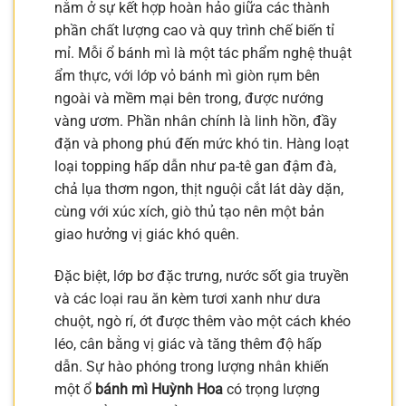
nằm ở sự kết hợp hoàn hảo giữa các thành
phần chất lượng cao và quy trình chế biến tỉ
mỉ. Mỗi ổ bánh mì là một tác phẩm nghệ thuật
ẩm thực, với lớp vỏ bánh mì giòn rụm bên
ngoài và mềm mại bên trong, được nướng
vàng ươm. Phần nhân chính là linh hồn, đầy
đặn và phong phú đến mức khó tin. Hàng loạt
loại topping hấp dẫn như pa-tê gan đậm đà,
chả lụa thơm ngon, thịt nguội cắt lát dày dặn,
cùng với xúc xích, giò thủ tạo nên một bản
giao hưởng vị giác khó quên.
Đặc biệt, lớp bơ đặc trưng, nước sốt gia truyền
và các loại rau ăn kèm tươi xanh như dưa
chuột, ngò rí, ớt được thêm vào một cách khéo
léo, cân bằng vị giác và tăng thêm độ hấp
dẫn. Sự hào phóng trong lượng nhân khiến
một ổ
bánh mì Huỳnh Hoa
có trọng lượng