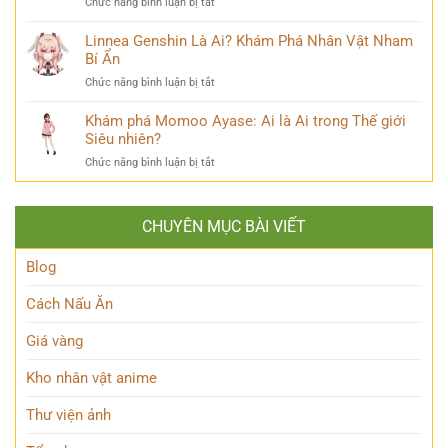
ở
Chức năng bình luận bị tắt
Hé
Trí
vị
Ayanokouji
Lộ
&
Kiyotaka
Linnea Genshin Là Ai? Khám Phá Nhân Vật Nham
Tất
Số
là
Bí Ẩn
Tần
Phận
ai?
Tật
Bi
ở
Chức năng bình luận bị tắt
Hé
Về
Thương
Linnea
lộ
Kẻ
Genshin
Khám phá Momoo Ayase: Ai là Ai trong Thế giới
thiên
Phản
Là
Siêu nhiên?
tài
Diện
Ai?
ẩn
Huyền
ở
Chức năng bình luận bị tắt
Khám
mình
Thoại
Khám
Phá
của
phá
Nhân
Lớp
Momoo
Vật
Học
CHUYÊN MỤC BÀI VIẾT
Ayase:
Nham
Biết
Ai
Bí
Tuốt
là
Blog
Ẩn
Ai
trong
Cách Nấu Ăn
Thế
giới
Giá vàng
Siêu
nhiên?
Kho nhân vật anime
Thư viện ảnh