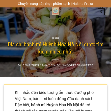
Chuyển
Chuyên cung cấp thực phẩm sạch | Halona Fruist
đến
0
nội
dung
BLOG
Địa chỉ bánh mì Huỳnh Hoa Hà Nội được tìm
kiếm nhiều nhất
ĐÃ ĐĂNG TRÊN
15/06/2026
BỞI
SAIGONESEBAGUETTE
Khi nhắc đến biểu tượng ẩm thực đường phố
Việt Nam, bánh mì luôn đứng đầu danh sách.
Đặc biệt,
bánh mì Huỳnh Hoa Hà Nội
đã trở