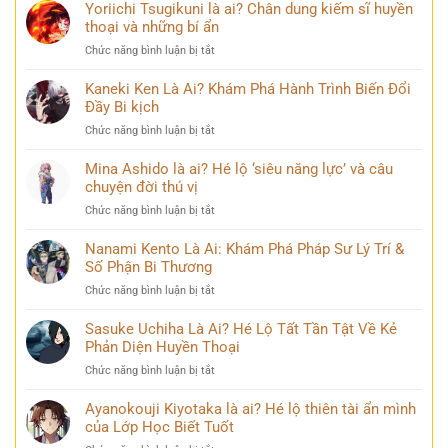
99+
Yoriichi Tsugikuni là ai? Chân dung kiếm sĩ huyền
Phương
ảnh
thoại và những bí ẩn
Thúy
Lý
sau
ở
Chức năng bình luận bị tắt
Nhã
nhiều
Yoriichi
Kỳ
năm
Tsugikuni
Kaneki Ken Là Ai? Khám Phá Hành Trình Biến Đổi
mới
đăng
là
Đầy Bi kịch
nhất
quang
ai?
khiến
ở
Chức năng bình luận bị tắt
Chân
cộng
Kaneki
dung
đồng
Ken
Mina Ashido là ai? Hé lộ ‘siêu năng lực’ và câu
kiếm
mạng
Là
chuyện đời thú vị
sĩ
bàn
Ai?
huyền
tán
ở
Chức năng bình luận bị tắt
Khám
thoại
Mina
Phá
và
Ashido
Nanami Kento Là Ai: Khám Phá Pháp Sư Lý Trí &
Hành
những
là
Số Phận Bi Thương
Trình
bí
ai?
Biến
ẩn
ở
Chức năng bình luận bị tắt
Hé
Đổi
Nanami
lộ
Đầy
Kento
Sasuke Uchiha Là Ai? Hé Lộ Tất Tần Tật Về Kẻ
‘siêu
Bi
Là
Phản Diện Huyền Thoại
năng
kịch
Ai:
lực’
ở
Chức năng bình luận bị tắt
Khám
và
Sasuke
Phá
câu
Uchiha
Ayanokouji Kiyotaka là ai? Hé lộ thiên tài ẩn mình
Pháp
chuyện
Là
của Lớp Học Biết Tuốt
Sư
đời
Ai?
Lý
thú