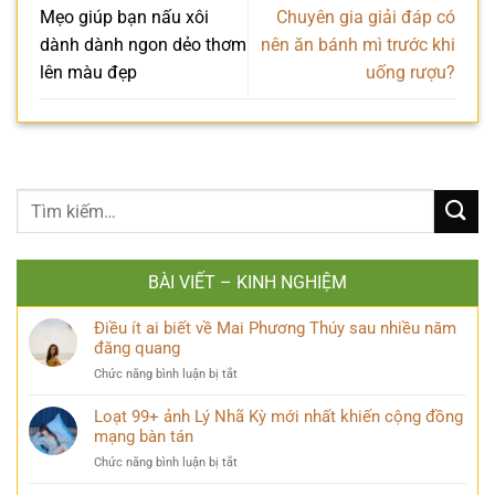
Mẹo giúp bạn nấu xôi
Chuyên gia giải đáp có
dành dành ngon dẻo thơm
nên ăn bánh mì trước khi
lên màu đẹp
uống rượu?
BÀI VIẾT – KINH NGHIỆM
Điều ít ai biết về Mai Phương Thúy sau nhiều năm
đăng quang
ở
Chức năng bình luận bị tắt
Điều
ít
Loạt 99+ ảnh Lý Nhã Kỳ mới nhất khiến cộng đồng
ai
mạng bàn tán
biết
ở
Chức năng bình luận bị tắt
về
Loạt
Mai