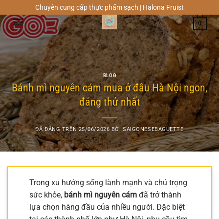
Chuyển
Chuyên cung cấp thực phẩm sạch | Halona Fruist
đến
0
nội
dung
BLOG
Bánh mì nguyên cám mua ở đâu Hà Nội ngon,
đáng thử nhất
ĐÃ ĐĂNG TRÊN
25/06/2026
BỞI
SAIGONESEBAGUETTE
Trong xu hướng sống lành mạnh và chú trọng
sức khỏe,
bánh mì nguyên cám
đã trở thành
lựa chọn hàng đầu của nhiều người. Đặc biệt