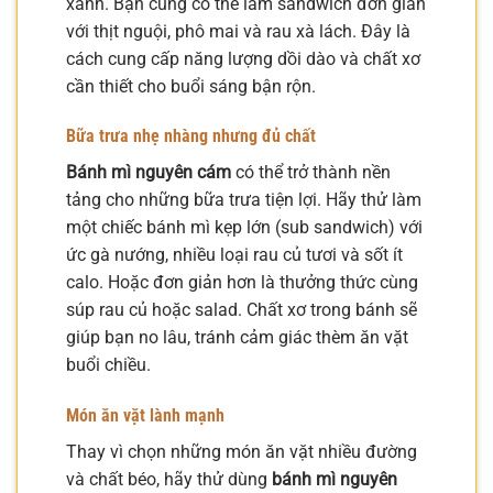
xanh. Bạn cũng có thể làm sandwich đơn giản
với thịt nguội, phô mai và rau xà lách. Đây là
cách cung cấp năng lượng dồi dào và chất xơ
cần thiết cho buổi sáng bận rộn.
Bữa trưa nhẹ nhàng nhưng đủ chất
Bánh mì nguyên cám
có thể trở thành nền
tảng cho những bữa trưa tiện lợi. Hãy thử làm
một chiếc bánh mì kẹp lớn (sub sandwich) với
ức gà nướng, nhiều loại rau củ tươi và sốt ít
calo. Hoặc đơn giản hơn là thưởng thức cùng
súp rau củ hoặc salad. Chất xơ trong bánh sẽ
giúp bạn no lâu, tránh cảm giác thèm ăn vặt
buổi chiều.
Món ăn vặt lành mạnh
Thay vì chọn những món ăn vặt nhiều đường
và chất béo, hãy thử dùng
bánh mì nguyên