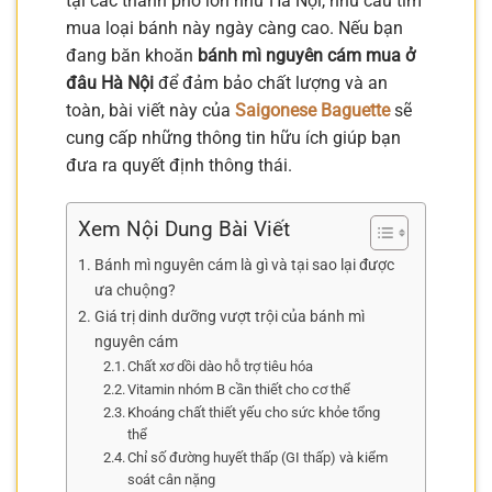
tại các thành phố lớn như Hà Nội, nhu cầu tìm
mua loại bánh này ngày càng cao. Nếu bạn
đang băn khoăn
bánh mì nguyên cám mua ở
đâu Hà Nội
để đảm bảo chất lượng và an
toàn, bài viết này của
Saigonese Baguette
sẽ
cung cấp những thông tin hữu ích giúp bạn
đưa ra quyết định thông thái.
Xem Nội Dung Bài Viết
Bánh mì nguyên cám là gì và tại sao lại được
ưa chuộng?
Giá trị dinh dưỡng vượt trội của bánh mì
nguyên cám
Chất xơ dồi dào hỗ trợ tiêu hóa
Vitamin nhóm B cần thiết cho cơ thể
Khoáng chất thiết yếu cho sức khỏe tổng
thể
Chỉ số đường huyết thấp (GI thấp) và kiểm
soát cân nặng