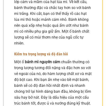
lớp cám và mầm của hạt lúa mì. Về kết cấu,
bánh thường đặc và chắc tay hơn so với bánh
mì trắng. Khi cắt, bạn có thể thấy rõ các hạt
lúa mì thô hoặc mảnh cám nhỏ. Bánh không
nên quá xốp nhẹ hoặc quá ẩm ướt như bánh
mì có nhiều phụ gia giữ ẩm. Một ổ bánh chất
lượng sẽ có mùi thơm nhẹ của ngũ cốc tự
nhiên.
Kiểm tra trọng lượng và độ đàn hồi
Một ổ
bánh mì nguyên cám
chuẩn thường có
trọng lượng tương đối nặng và đặc hơn so với
vẻ ngoài của nó, do hàm lượng chất xơ và mật
độ bột cao. Khi bạn ấn nhẹ vào bề mặt bánh,
bánh sẽ có độ đàn hồi nhất định và nhanh
chóng trở lại hình dáng ban đầu, không bị lõm
sâu hay bở nát. Đây là dấu hiệu của một cấu
trúc bánh tốt, được ủ và nướng đúng kỹ thuật.