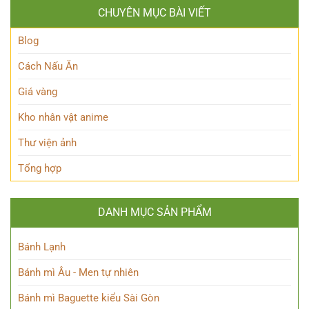
136+
tinh
mẩn
CHUYÊN MỤC BÀI VIẾT
hình
khôi
ảnh
khiến
hoa
Blog
ai
đẹp
cũng
rực
Cách Nấu Ăn
say
rỡ
mê
khiến
Giá vàng
ai
cũng
Kho nhân vật anime
mê
đắm
Thư viện ảnh
Tổng hợp
DANH MỤC SẢN PHẨM
Bánh Lạnh
Bánh mì Âu - Men tự nhiên
Bánh mì Baguette kiểu Sài Gòn