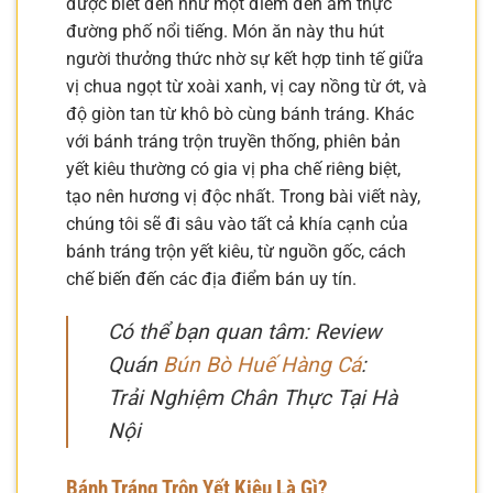
được biết đến như một điểm đến ẩm thực
đường phố nổi tiếng. Món ăn này thu hút
người thưởng thức nhờ sự kết hợp tinh tế giữa
vị chua ngọt từ xoài xanh, vị cay nồng từ ớt, và
độ giòn tan từ khô bò cùng bánh tráng. Khác
với bánh tráng trộn truyền thống, phiên bản
yết kiêu thường có gia vị pha chế riêng biệt,
tạo nên hương vị độc nhất. Trong bài viết này,
chúng tôi sẽ đi sâu vào tất cả khía cạnh của
bánh tráng trộn yết kiêu, từ nguồn gốc, cách
chế biến đến các địa điểm bán uy tín.
Có thể bạn quan tâm: Review
Quán
Bún Bò Huế Hàng Cá
:
Trải Nghiệm Chân Thực Tại Hà
Nội
Bánh Tráng Trộn Yết Kiêu Là Gì?