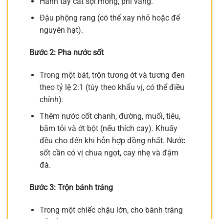
Hành tây cắt sợi mỏng, phi vàng.
Đậu phộng rang (có thể xay nhỏ hoặc để
nguyên hạt).
Bước 2: Pha nước sốt
Trong một bát, trộn tương ớt và tương đen
theo tỷ lệ 2:1 (tùy theo khẩu vị, có thể điều
chỉnh).
Thêm nước cốt chanh, đường, muối, tiêu,
băm tỏi và ớt bột (nếu thích cay). Khuấy
đều cho đến khi hỗn hợp đồng nhất. Nước
sốt cần có vị chua ngọt, cay nhẹ và đậm
đà.
Bước 3: Trộn bánh tráng
Trong một chiếc chậu lớn, cho bánh tráng