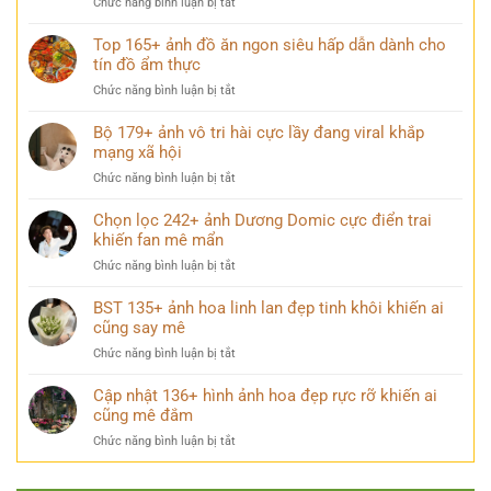
ở
Chức năng bình luận bị tắt
Lạt
về
ngày
Loạt
đẹp
nghề
227+
Top 165+ ảnh đồ ăn ngon siêu hấp dẫn dành cho
như
cứu
ảnh
tín đồ ẩm thực
phim
người
boy
giữa
ở
Chức năng bình luận bị tắt
love
thành
Top
lãng
phố
165+
Bộ 179+ ảnh vô tri hài cực lầy đang viral khắp
mạn
ngàn
ảnh
mạng xã hội
dành
hoa
đồ
cho
ở
Chức năng bình luận bị tắt
ăn
hội
Bộ
ngon
đam
179+
Chọn lọc 242+ ảnh Dương Domic cực điển trai
siêu
mê
ảnh
khiến fan mê mẩn
hấp
couple
vô
dẫn
ở
Chức năng bình luận bị tắt
tri
dành
Chọn
hài
cho
lọc
BST 135+ ảnh hoa linh lan đẹp tinh khôi khiến ai
cực
tín
242+
cũng say mê
lầy
đồ
ảnh
đang
ẩm
ở
Chức năng bình luận bị tắt
Dương
viral
thực
BST
Domic
khắp
135+
Cập nhật 136+ hình ảnh hoa đẹp rực rỡ khiến ai
cực
mạng
ảnh
cũng mê đắm
điển
xã
hoa
trai
hội
ở
Chức năng bình luận bị tắt
linh
khiến
Cập
lan
fan
nhật
đẹp
mê