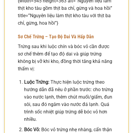
{width=545 height=363 alt=”Nguyên liệu làm
thịt kho tàu gồm thịt ba chỉ, gừng và hoa hồi”
title=”Nguyên liệu làm thịt kho tàu với thịt ba
chỉ, gừng, hoa hồi”}
Sơ Chế Trứng – Tạo Độ Dai Và Hấp Dẫn
Trứng sau khi luộc chín và bóc vỏ cần được
sơ chế thêm để tạo độ dai và giúp trứng
không bị vỡ khi kho, đồng thời tăng khả năng
thấm vị:
Luộc Trứng:
Thực hiện luộc trứng theo
hướng dẫn đã nêu ở phần trước: cho trứng
vào nước lạnh, thêm chút muối/giấm, đun
sôi, sau đó ngâm vào nước đá lạnh. Quá
trình sốc nhiệt giúp trứng dễ bóc vỏ hơn
nhiều.
Bóc Vỏ:
Bóc vỏ trứng nhẹ nhàng, cẩn thận