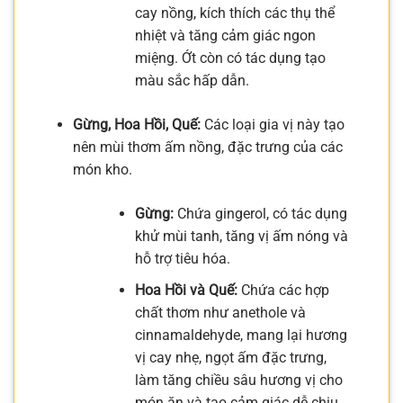
cay nồng, kích thích các thụ thể
nhiệt và tăng cảm giác ngon
miệng. Ớt còn có tác dụng tạo
màu sắc hấp dẫn.
Gừng, Hoa Hồi, Quế:
Các loại gia vị này tạo
nên mùi thơm ấm nồng, đặc trưng của các
món kho.
Gừng:
Chứa gingerol, có tác dụng
khử mùi tanh, tăng vị ấm nóng và
hỗ trợ tiêu hóa.
Hoa Hồi và Quế:
Chứa các hợp
chất thơm như anethole và
cinnamaldehyde, mang lại hương
vị cay nhẹ, ngọt ấm đặc trưng,
làm tăng chiều sâu hương vị cho
món ăn và tạo cảm giác dễ chịu.