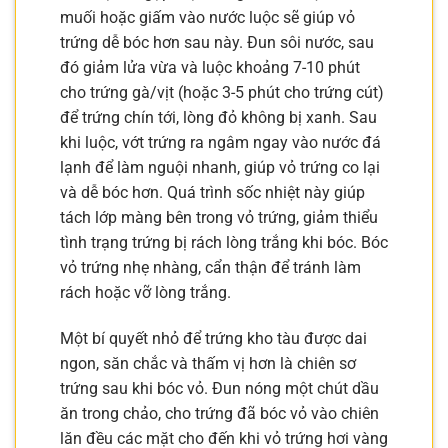
muối hoặc giấm vào nước luộc sẽ giúp vỏ
trứng dễ bóc hơn sau này. Đun sôi nước, sau
đó giảm lửa vừa và luộc khoảng 7-10 phút
cho trứng gà/vịt (hoặc 3-5 phút cho trứng cút)
để trứng chín tới, lòng đỏ không bị xanh. Sau
khi luộc, vớt trứng ra ngâm ngay vào nước đá
lạnh để làm nguội nhanh, giúp vỏ trứng co lại
và dễ bóc hơn. Quá trình sốc nhiệt này giúp
tách lớp màng bên trong vỏ trứng, giảm thiểu
tình trạng trứng bị rách lòng trắng khi bóc. Bóc
vỏ trứng nhẹ nhàng, cẩn thận để tránh làm
rách hoặc vỡ lòng trắng.
Một bí quyết nhỏ để trứng kho tàu được dai
ngon, săn chắc và thấm vị hơn là chiên sơ
trứng sau khi bóc vỏ. Đun nóng một chút dầu
ăn trong chảo, cho trứng đã bóc vỏ vào chiên
lăn đều các mặt cho đến khi vỏ trứng hơi vàng