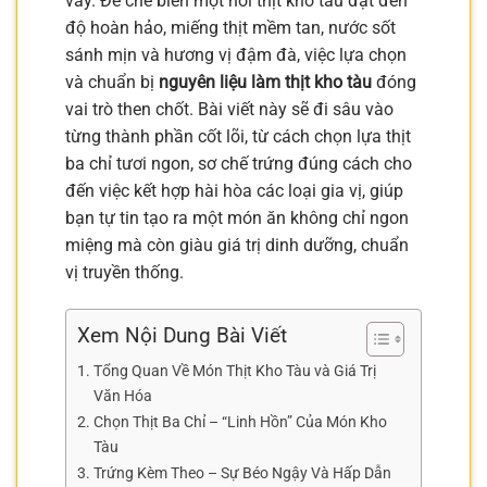
vầy. Để chế biến một nồi thịt kho tàu đạt đến
độ hoàn hảo, miếng thịt mềm tan, nước sốt
sánh mịn và hương vị đậm đà, việc lựa chọn
và chuẩn bị
nguyên liệu làm thịt kho tàu
đóng
vai trò then chốt. Bài viết này sẽ đi sâu vào
từng thành phần cốt lõi, từ cách chọn lựa thịt
ba chỉ tươi ngon, sơ chế trứng đúng cách cho
đến việc kết hợp hài hòa các loại gia vị, giúp
bạn tự tin tạo ra một món ăn không chỉ ngon
miệng mà còn giàu giá trị dinh dưỡng, chuẩn
vị truyền thống.
Xem Nội Dung Bài Viết
Tổng Quan Về Món Thịt Kho Tàu và Giá Trị
Văn Hóa
Chọn Thịt Ba Chỉ – “Linh Hồn” Của Món Kho
Tàu
Trứng Kèm Theo – Sự Béo Ngậy Và Hấp Dẫn