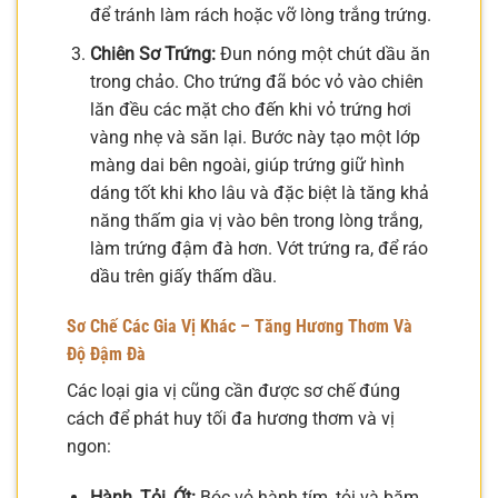
để tránh làm rách hoặc vỡ lòng trắng trứng.
Chiên Sơ Trứng:
Đun nóng một chút dầu ăn
trong chảo. Cho trứng đã bóc vỏ vào chiên
lăn đều các mặt cho đến khi vỏ trứng hơi
vàng nhẹ và săn lại. Bước này tạo một lớp
màng dai bên ngoài, giúp trứng giữ hình
dáng tốt khi kho lâu và đặc biệt là tăng khả
năng thấm gia vị vào bên trong lòng trắng,
làm trứng đậm đà hơn. Vớt trứng ra, để ráo
dầu trên giấy thấm dầu.
Sơ Chế Các Gia Vị Khác – Tăng Hương Thơm Và
Độ Đậm Đà
Các loại gia vị cũng cần được sơ chế đúng
cách để phát huy tối đa hương thơm và vị
ngon:
Hành, Tỏi, Ớt:
Bóc vỏ hành tím, tỏi và băm