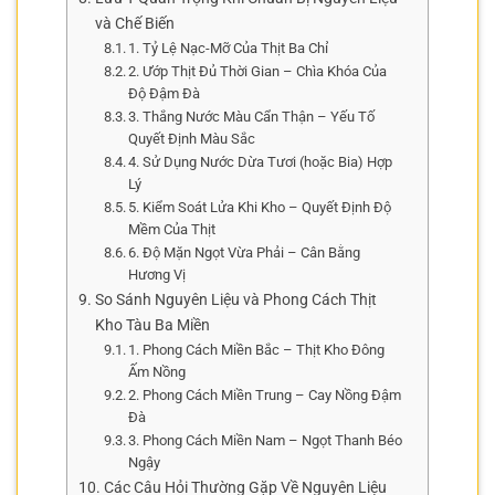
và Chế Biến
1. Tỷ Lệ Nạc-Mỡ Của Thịt Ba Chỉ
2. Ướp Thịt Đủ Thời Gian – Chìa Khóa Của
Độ Đậm Đà
3. Thắng Nước Màu Cẩn Thận – Yếu Tố
Quyết Định Màu Sắc
4. Sử Dụng Nước Dừa Tươi (hoặc Bia) Hợp
Lý
5. Kiểm Soát Lửa Khi Kho – Quyết Định Độ
Mềm Của Thịt
6. Độ Mặn Ngọt Vừa Phải – Cân Bằng
Hương Vị
So Sánh Nguyên Liệu và Phong Cách Thịt
Kho Tàu Ba Miền
1. Phong Cách Miền Bắc – Thịt Kho Đông
Ấm Nồng
2. Phong Cách Miền Trung – Cay Nồng Đậm
Đà
3. Phong Cách Miền Nam – Ngọt Thanh Béo
Ngậy
Các Câu Hỏi Thường Gặp Về Nguyên Liệu