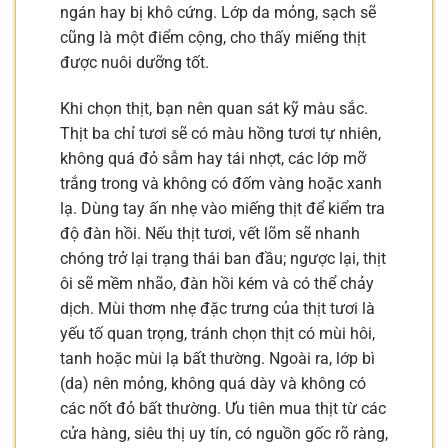
ngán hay bị khô cứng. Lớp da mỏng, sạch sẽ
cũng là một điểm cộng, cho thấy miếng thịt
được nuôi dưỡng tốt.
Khi chọn thịt, bạn nên quan sát kỹ màu sắc.
Thịt ba chỉ tươi sẽ có màu hồng tươi tự nhiên,
không quá đỏ sẫm hay tái nhợt, các lớp mỡ
trắng trong và không có đốm vàng hoặc xanh
lạ. Dùng tay ấn nhẹ vào miếng thịt để kiểm tra
độ đàn hồi. Nếu thịt tươi, vết lõm sẽ nhanh
chóng trở lại trạng thái ban đầu; ngược lại, thịt
ôi sẽ mềm nhão, đàn hồi kém và có thể chảy
dịch. Mùi thơm nhẹ đặc trưng của thịt tươi là
yếu tố quan trọng, tránh chọn thịt có mùi hôi,
tanh hoặc mùi lạ bất thường. Ngoài ra, lớp bì
(da) nên mỏng, không quá dày và không có
các nốt đỏ bất thường. Ưu tiên mua thịt từ các
cửa hàng, siêu thị uy tín, có nguồn gốc rõ ràng,