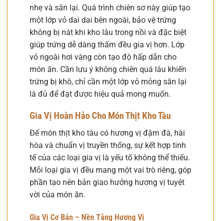
nhẹ và săn lại. Quá trình chiên sơ này giúp tạo
một lớp vỏ dai dai bên ngoài, bảo vệ trứng
không bị nát khi kho lâu trong nồi và đặc biệt
giúp trứng dễ dàng thấm đều gia vị hơn. Lớp
vỏ ngoài hơi vàng còn tạo độ hấp dẫn cho
món ăn. Cần lưu ý không chiên quá lâu khiến
trứng bị khô, chỉ cần một lớp vỏ mỏng săn lại
là đủ để đạt được hiệu quả mong muốn.
Gia Vị Hoàn Hảo Cho Món Thịt Kho Tàu
Để món thịt kho tàu có hương vị đậm đà, hài
hòa và chuẩn vị truyền thống, sự kết hợp tinh
tế của các loại gia vị là yếu tố không thể thiếu.
Mỗi loại gia vị đều mang một vai trò riêng, góp
phần tạo nên bản giao hưởng hương vị tuyệt
vời của món ăn.
Gia Vị Cơ Bản – Nền Tảng Hương Vị