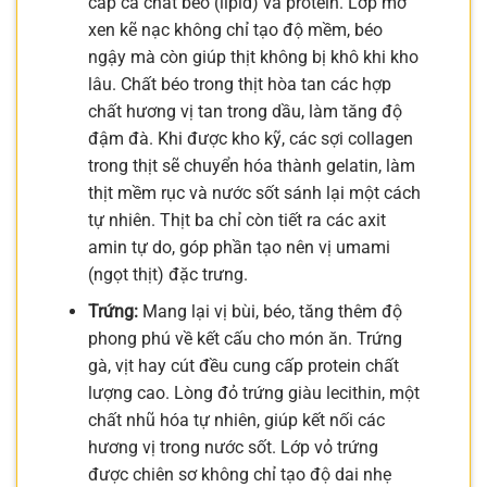
cấp cả chất béo (lipid) và protein. Lớp mỡ
xen kẽ nạc không chỉ tạo độ mềm, béo
ngậy mà còn giúp thịt không bị khô khi kho
lâu. Chất béo trong thịt hòa tan các hợp
chất hương vị tan trong dầu, làm tăng độ
đậm đà. Khi được kho kỹ, các sợi collagen
trong thịt sẽ chuyển hóa thành gelatin, làm
thịt mềm rục và nước sốt sánh lại một cách
tự nhiên. Thịt ba chỉ còn tiết ra các axit
amin tự do, góp phần tạo nên vị umami
(ngọt thịt) đặc trưng.
Trứng:
Mang lại vị bùi, béo, tăng thêm độ
phong phú về kết cấu cho món ăn. Trứng
gà, vịt hay cút đều cung cấp protein chất
lượng cao. Lòng đỏ trứng giàu lecithin, một
chất nhũ hóa tự nhiên, giúp kết nối các
hương vị trong nước sốt. Lớp vỏ trứng
được chiên sơ không chỉ tạo độ dai nhẹ