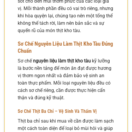
sốt cho đến mùi thơm phức của các loại gia
vị. Mỗi thành phần đều có vai trò riêng, nhưng
khi hòa quyện lại, chúng tạo nên một tổng thể
không thể tách rời, làm nên bản sắc và sự
quyến rũ của món thịt kho tàu.
Sơ Chế Nguyên Liệu Làm Thịt Kho Tàu Đúng
Chuẩn
Sơ chế
nguyên liệu làm thịt kho tàu
kỹ lưỡng
là bước nền tảng để món ăn đạt được hương
vị thơm ngon nhất và đảm bảo vệ sinh an
toàn thực phẩm. Mỗi loại nguyên liệu đều có
cách sơ chế riêng, cần được thực hiện cẩn
thận và đúng kỹ thuật.
Sơ Chế Thịt Ba Chỉ – Vệ Sinh Và Thấm Vị
Thịt ba chỉ sau khi mua về cần được làm sạch
một cách toàn diện để loại bỏ mùi hôi và giúp