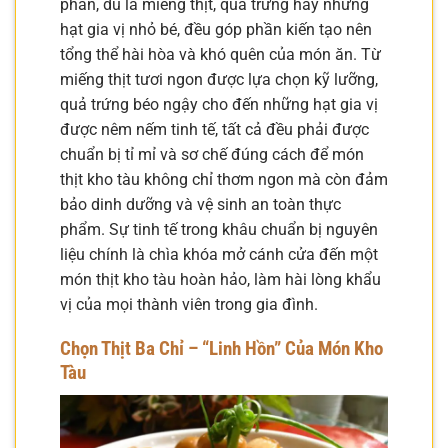
phần, dù là miếng thịt, quả trứng hay những
hạt gia vị nhỏ bé, đều góp phần kiến tạo nên
tổng thể hài hòa và khó quên của món ăn. Từ
miếng thịt tươi ngon được lựa chọn kỹ lưỡng,
quả trứng béo ngậy cho đến những hạt gia vị
được nêm nếm tinh tế, tất cả đều phải được
chuẩn bị tỉ mỉ và sơ chế đúng cách để món
thịt kho tàu không chỉ thơm ngon mà còn đảm
bảo dinh dưỡng và vệ sinh an toàn thực
phẩm. Sự tinh tế trong khâu chuẩn bị nguyên
liệu chính là chìa khóa mở cánh cửa đến một
món thịt kho tàu hoàn hảo, làm hài lòng khẩu
vị của mọi thành viên trong gia đình.
Chọn Thịt Ba Chỉ – “Linh Hồn” Của Món Kho
Tàu