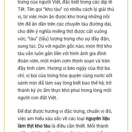
trưng của người Việt, đặc biệt trong các dịp lễ
Tết. Tên gọi “kho tàu” có nhiều cách lý giải thú
vị, từ việc món ăn được kho trong những nồi
lớn để ăn dần trên các chuyến tàu đường dài,
cho đến ý nghĩa miếng thịt được cắt vuông
vức, “tàu” (tẩu) tượng trưng cho sự đầy đặn,
sung túc. Dù với nguồn gốc nào, món thịt kho
tàu vẫn luôn gắn liền với hình ảnh gia đình
đoàn viên, một mâm cơm thịnh soạn và tràn
đầy tình cảm. Hương vị béo ngậy của thịt ba
chỉ, vị bùi của trứng hòa quyện cùng nước sốt
sánh mịn đã làm say lòng biết bao thế hệ, trở
thành ký ức ẩm thực khó phai trong lòng mỗi
người con đất Việt.
Để đạt được hương vị đặc trưng, chuẩn vị đó,
việc am hiểu sâu sắc về các loại
nguyên liệu
làm thịt kho tàu
là điều cần thiết. Mỗi thành