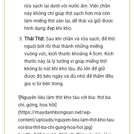
rửa sạch lại dưới vòi nước ấm. Việc chần
này không chỉ giúp thịt sạch hơn mà còn
làm miếng thịt săn lại, dễ thái và giữ được
hình dạng đẹp khi kho.
Thái Thịt:
Sau khi chần và rửa sạch, để thịt
nguội bớt rồi thái thành những miếng
vuông vức, kích thước khoảng 4-5cm. Kích
thước này là lý tưởng vì giúp miếng thịt
không bị nát khi kho lâu, đủ lớn để giữ
được độ béo ngậy và đủ nhỏ để thấm đều
gia vị từ bên trong.
![Nguyên liệu làm thịt kho tàu với bia: thịt ba
chỉ, gừng, hoa hồi]
(https://maydanhbongsan.net/wp-
content/uploads/nguyen-lieu-lam-thit-kho-tau-
voi-bia-thit-ba-chi-gung-hoa-hoi.jpg)