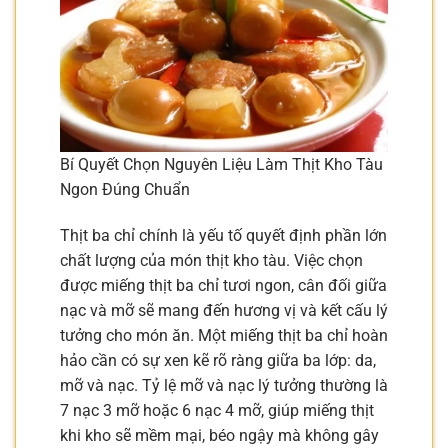
Bí Quyết Chọn Nguyên Liệu Làm Thịt Kho Tàu
Ngon Đúng Chuẩn
Thịt ba chỉ chính là yếu tố quyết định phần lớn
chất lượng của món thịt kho tàu. Việc chọn
được miếng thịt ba chỉ tươi ngon, cân đối giữa
nạc và mỡ sẽ mang đến hương vị và kết cấu lý
tưởng cho món ăn. Một miếng thịt ba chỉ hoàn
hảo cần có sự xen kẽ rõ ràng giữa ba lớp: da,
mỡ và nạc. Tỷ lệ mỡ và nạc lý tưởng thường là
7 nạc 3 mỡ hoặc 6 nạc 4 mỡ, giúp miếng thịt
khi kho sẽ mềm mại, béo ngậy mà không gây