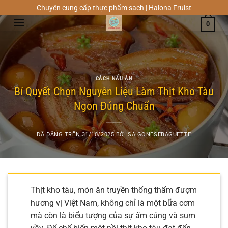
Chuyển
Chuyên cung cấp thực phẩm sạch | Halona Fruist
đến
0
nội
dung
CÁCH NẤU ĂN
Bí Quyết Chọn Nguyên Liệu Làm Thịt Kho Tàu
Ngon Đúng Chuẩn
ĐÃ ĐĂNG TRÊN
31/10/2025
BỞI
SAIGONESEBAGUETTE
Thịt kho tàu, món ăn truyền thống thấm đượm
hương vị Việt Nam, không chỉ là một bữa cơm
mà còn là biểu tượng của sự ấm cúng và sum