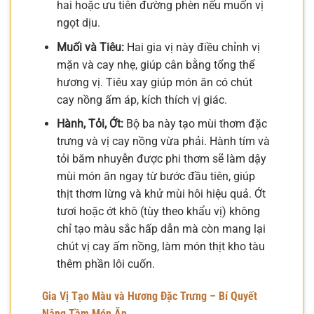
hai hoặc ưu tiên đường phèn nếu muốn vị
ngọt dịu.
Muối và Tiêu:
Hai gia vị này điều chỉnh vị
mặn và cay nhẹ, giúp cân bằng tổng thể
hương vị. Tiêu xay giúp món ăn có chút
cay nồng ấm áp, kích thích vị giác.
Hành, Tỏi, Ớt:
Bộ ba này tạo mùi thơm đặc
trưng và vị cay nồng vừa phải. Hành tím và
tỏi băm nhuyễn được phi thơm sẽ làm dậy
mùi món ăn ngay từ bước đầu tiên, giúp
thịt thơm lừng và khử mùi hôi hiệu quả. Ớt
tươi hoặc ớt khô (tùy theo khẩu vị) không
chỉ tạo màu sắc hấp dẫn mà còn mang lại
chút vị cay ấm nồng, làm món thịt kho tàu
thêm phần lôi cuốn.
Gia Vị Tạo Màu và Hương Đặc Trưng – Bí Quyết
Nâng Tầm Món Ăn