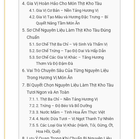
Gia Vị Hoàn Hảo Cho Món Thịt Kho Tàu
Gia Vị Cơ Bản – Nền Tảng Hương Vị
Gia Vị Tạo Màu và Hương Đặc Trưng – Bí
Quyết Nâng Tầm Món Ăn
Sơ Chế Nguyên Liệu Làm Thịt Kho Tàu Đúng
Chuẩn
Sơ Chế Thịt Ba Chỉ – Vệ Sinh Và Thấm Vị
Sơ Chế Trứng – Tạo Độ Dai Và Hấp Dẫn
Sơ Chế Các Gia Vị Khác – Tăng Hương
Thơm Và Độ Đậm Đà
Vai Trò Chuyên Sâu Của Từng Nguyên Liệu
Trong Hương Vị Món Ăn
Bí Quyết Chọn Nguyên Liệu Làm Thịt Kho Tàu
Tươi Ngon và An Toàn
1. Thịt Ba Chỉ – Nền Tảng Hương Vị
2. Trứng – Độ Béo Và Bổ Dưỡng
3. Nước Mắm – Tinh Hoa Ẩm Thực Việt
4. Nước Dừa Tươi – Vị Ngọt Thanh Tự Nhiên
5. Các Loại Gia Vị Khác (Hành, Tỏi, Gừng, Ớt,
Hoa Hồi, Quế)
Lưu Ý Quan Trọng Khi Chuẩn Bị Nguyên Liệu