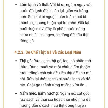
Làm lạnh và thái:
Vớt bì ra, ngâm ngay vào
nước đá lạnh để bì săn lại, giòn và trắng
hơn. Sau khi bì nguội hoàn toàn, thái bì
thành sợi mỏng hoặc hạt lựu nhỏ.
Giữ lại
nước luộc bì
vì đây là phần nước dùng
chứa nhiều collagen, sẽ dùng để nấu thịt
đông gà.
4.2.2. Sơ Chế Thịt Gà Và Các Loại Nấm
Thịt gà:
Rửa sạch thịt gà, loại bỏ phần mỡ
thừa. Dùng muối và một chút giấm (hoặc
rượu trắng) chà xát đều lên thịt để khử mùi
hôi. Rửa lại thật sạch với nước lạnh và để
ráo. Chặt gà thành từng miếng vừa ăn.
Nấm mèo, nấm hương:
Ngâm nở, cắt gốc,
rửa sạch và thái sợi hoặc thái nhỏ như đã
hướng dẫn ở cách nấu thịt đông truyền