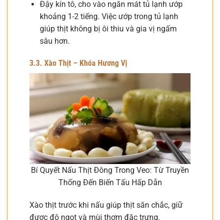
Đậy kín tô, cho vào ngăn mát tủ lạnh ướp
khoảng 1-2 tiếng. Việc ướp trong tủ lạnh
giúp thịt không bị ôi thiu và gia vị ngấm
sâu hơn.
3.3. Xào Thịt – Khóa Hương Vị
Bí Quyết Nấu Thịt Đông Trong Veo: Từ Truyền
Thống Đến Biến Tấu Hấp Dẫn
Xào thịt trước khi nấu giúp thịt săn chắc, giữ
được độ ngọt và mùi thơm đặc trưng.