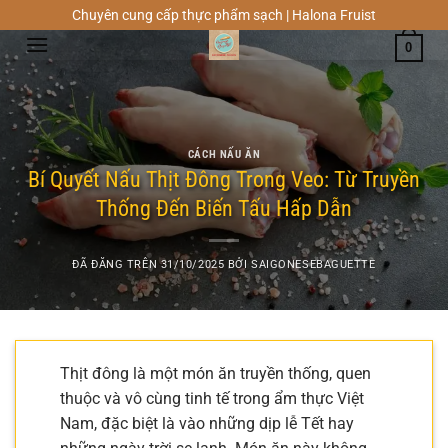
Chuyển
Chuyên cung cấp thực phẩm sạch | Halona Fruist
đến
0
nội
dung
CÁCH NẤU ĂN
Bí Quyết Nấu Thịt Đông Trong Veo: Từ Truyền
Thống Đến Biến Tấu Hấp Dẫn
ĐÃ ĐĂNG TRÊN
31/10/2025
BỞI
SAIGONESEBAGUETTE
Thịt đông là một món ăn truyền thống, quen
thuộc và vô cùng tinh tế trong ẩm thực Việt
Nam, đặc biệt là vào những dịp lễ Tết hay