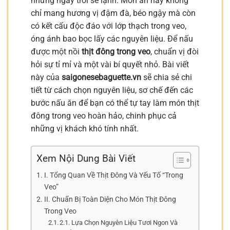
những ngày trời se lạnh. Món ăn này không
chỉ mang hương vị đậm đà, béo ngậy mà còn
có kết cấu độc đáo với lớp thạch trong veo,
óng ánh bao bọc lấy các nguyên liệu. Để nấu
được một nồi
thịt đông trong veo
, chuẩn vị đòi
hỏi sự tỉ mỉ và một vài bí quyết nhỏ. Bài viết
này của
saigonesebaguette.vn
sẽ chia sẻ chi
tiết từ cách chọn nguyên liệu, sơ chế đến các
bước nấu ăn để bạn có thể tự tay làm món thịt
đông trong veo hoàn hảo, chinh phục cả
những vị khách khó tính nhất.
Xem Nội Dung Bài Viết
I. Tổng Quan Về Thịt Đông Và Yếu Tố “Trong
Veo”
II. Chuẩn Bị Toàn Diện Cho Món Thịt Đông
Trong Veo
2.1. Lựa Chọn Nguyên Liệu Tươi Ngon Và