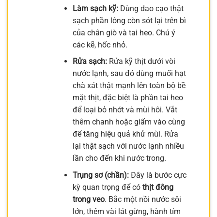
Làm sạch kỹ:
Dùng dao cạo thật
sạch phần lông còn sót lại trên bì
của chân giò và tai heo. Chú ý
các kẽ, hốc nhỏ.
Rửa sạch:
Rửa kỹ thịt dưới vòi
nước lạnh, sau đó dùng muối hạt
chà xát thật mạnh lên toàn bộ bề
mặt thịt, đặc biệt là phần tai heo
để loại bỏ nhớt và mùi hôi. Vắt
thêm chanh hoặc giấm vào cùng
để tăng hiệu quả khử mùi. Rửa
lại thật sạch với nước lạnh nhiều
lần cho đến khi nước trong.
Trụng sơ (chần):
Đây là bước cực
kỳ quan trọng để có
thịt đông
trong veo
. Bắc một nồi nước sôi
lớn, thêm vài lát gừng, hành tím