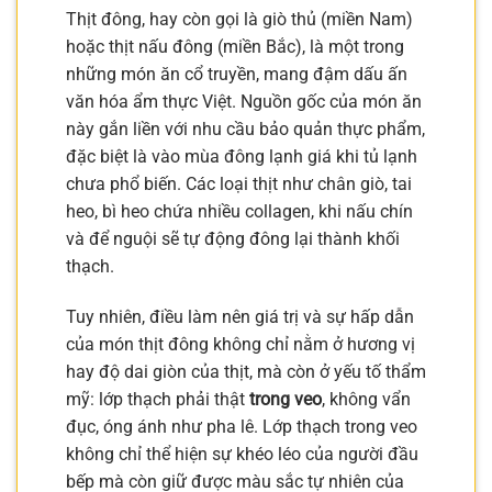
Thịt đông, hay còn gọi là giò thủ (miền Nam)
hoặc thịt nấu đông (miền Bắc), là một trong
những món ăn cổ truyền, mang đậm dấu ấn
văn hóa ẩm thực Việt. Nguồn gốc của món ăn
này gắn liền với nhu cầu bảo quản thực phẩm,
đặc biệt là vào mùa đông lạnh giá khi tủ lạnh
chưa phổ biến. Các loại thịt như chân giò, tai
heo, bì heo chứa nhiều collagen, khi nấu chín
và để nguội sẽ tự động đông lại thành khối
thạch.
Tuy nhiên, điều làm nên giá trị và sự hấp dẫn
của món thịt đông không chỉ nằm ở hương vị
hay độ dai giòn của thịt, mà còn ở yếu tố thẩm
mỹ: lớp thạch phải thật
trong veo
, không vẩn
đục, óng ánh như pha lê. Lớp thạch trong veo
không chỉ thể hiện sự khéo léo của người đầu
bếp mà còn giữ được màu sắc tự nhiên của