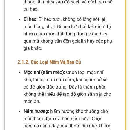
thuộc rất nhiều vào độ sạch và cách sơ chế
tai heo.
Bì heo:
Bì heo tươi, không có lông sót lại,
màu hồng nhạt. Bì heo là “chất kết dính” tự
nhiên giúp món thịt đông đông cứng hiệu
quả mà không cần đến gelatin hay các phụ
gia khác.
2.1.2. Các Loại Nấm Và Rau Củ
Mộc nhĩ (nấm mèo):
Chọn loại mộc nhĩ
khô, tai to, màu nâu sẫm, khi ngâm nở sẽ
có độ giòn đặc trưng. Đây là thành phần
không thể thiếu để tạo độ giòn sần sật cho
món ăn.
Nấm hương:
Nấm hương khô thường cho
mùi thơm đậm đà hơn nấm tươi. Chọn
nấm có cánh dày, mùi thơm dịu nhẹ, không