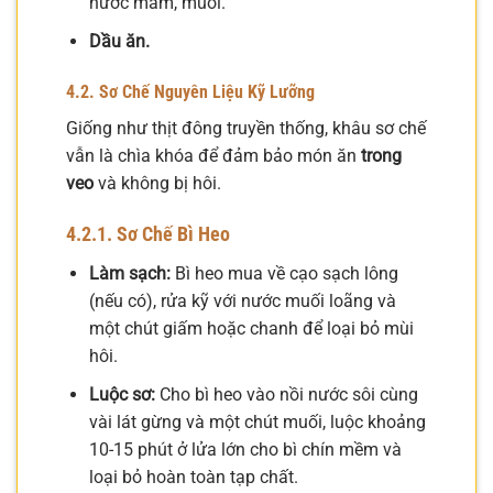
nước mắm, muối.
Dầu ăn.
4.2. Sơ Chế Nguyên Liệu Kỹ Lưỡng
Giống như thịt đông truyền thống, khâu sơ chế
vẫn là chìa khóa để đảm bảo món ăn
trong
veo
và không bị hôi.
4.2.1. Sơ Chế Bì Heo
Làm sạch:
Bì heo mua về cạo sạch lông
(nếu có), rửa kỹ với nước muối loãng và
một chút giấm hoặc chanh để loại bỏ mùi
hôi.
Luộc sơ:
Cho bì heo vào nồi nước sôi cùng
vài lát gừng và một chút muối, luộc khoảng
10-15 phút ở lửa lớn cho bì chín mềm và
loại bỏ hoàn toàn tạp chất.