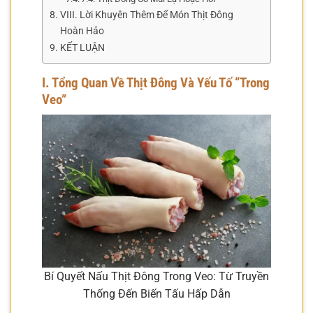
VIII. Lời Khuyên Thêm Để Món Thịt Đông
Hoàn Hảo
KẾT LUẬN
I. Tổng Quan Về Thịt Đông Và Yếu Tố “Trong
Veo”
Bí Quyết Nấu Thịt Đông Trong Veo: Từ Truyền
Thống Đến Biến Tấu Hấp Dẫn