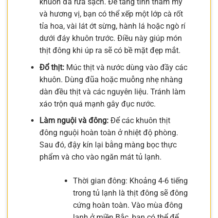
khuôn đã rửa sạch. Để tăng tính thẩm mỹ
và hương vị, bạn có thể xếp một lớp cà rốt
tỉa hoa, vài lát ớt sừng, hành lá hoặc ngò rí
dưới đáy khuôn trước. Điều này giúp món
thịt đông khi úp ra sẽ có bề mặt đẹp mắt.
Đổ thịt:
Múc thịt và nước dùng vào đầy các
khuôn. Dùng đũa hoặc muỗng nhẹ nhàng
dàn đều thịt và các nguyên liệu. Tránh làm
xáo trộn quá mạnh gây đục nước.
Làm nguội và đông:
Để các khuôn thịt
đông nguội hoàn toàn ở nhiệt độ phòng.
Sau đó, đậy kín lại bằng màng bọc thực
phẩm và cho vào ngăn mát tủ lạnh.
Thời gian đông: Khoảng 4-6 tiếng
trong tủ lạnh là thịt đông sẽ đông
cứng hoàn toàn. Vào mùa đông
lạnh ở miền Bắc, bạn có thể để