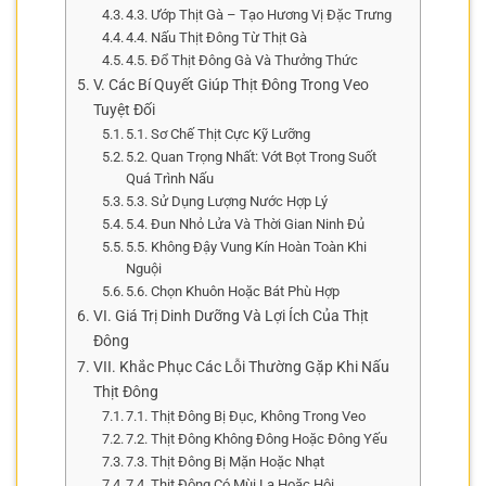
4.3. Ướp Thịt Gà – Tạo Hương Vị Đặc Trưng
4.4. Nấu Thịt Đông Từ Thịt Gà
4.5. Đổ Thịt Đông Gà Và Thưởng Thức
V. Các Bí Quyết Giúp Thịt Đông Trong Veo
Tuyệt Đối
5.1. Sơ Chế Thịt Cực Kỹ Lưỡng
5.2. Quan Trọng Nhất: Vớt Bọt Trong Suốt
Quá Trình Nấu
5.3. Sử Dụng Lượng Nước Hợp Lý
5.4. Đun Nhỏ Lửa Và Thời Gian Ninh Đủ
5.5. Không Đậy Vung Kín Hoàn Toàn Khi
Nguội
5.6. Chọn Khuôn Hoặc Bát Phù Hợp
VI. Giá Trị Dinh Dưỡng Và Lợi Ích Của Thịt
Đông
VII. Khắc Phục Các Lỗi Thường Gặp Khi Nấu
Thịt Đông
7.1. Thịt Đông Bị Đục, Không Trong Veo
7.2. Thịt Đông Không Đông Hoặc Đông Yếu
7.3. Thịt Đông Bị Mặn Hoặc Nhạt
7.4. Thịt Đông Có Mùi Lạ Hoặc Hôi