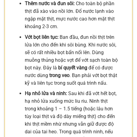
Thêm nước và đun sôi:
Cho toàn bộ phần
thịt đã xào vào nồi lớn. Đổ nước lạnh vào
ngập mặt thịt, mực nước cao hơn mặt thịt
khoảng 2-3 cm.
Vớt bọt liên tục:
Ban đầu, đun nồi thịt trên
lửa lớn cho đến khi sôi bùng. Khi nước sôi,
sẽ có rất nhiều bọt bẩn nổi lên. Dùng
muỗng thủng hoặc vợt để vớt sạch toàn bộ
bọt này. Đây là
bí quyết vàng
để có được
nước dùng
trong veo
. Bạn phải vớt bọt thật
kỹ và liên tục trong suốt quá trình nấu.
Hạ nhỏ lửa và ninh:
Sau khi đã vớt hết bọt,
hạ nhỏ lửa xuống mức liu riu. Ninh thịt
trong khoảng 1 – 1.5 tiếng (hoặc lâu hơn
tùy loại thịt và độ dày miếng thịt) cho đến
khi thịt mềm nhừ nhưng vẫn giữ được độ
dai của tai heo. Trong quá trình ninh, nếu