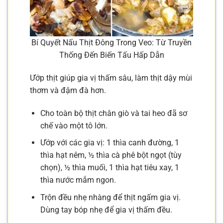
Bí Quyết Nấu Thịt Đông Trong Veo: Từ Truyền
Thống Đến Biến Tấu Hấp Dẫn
Ướp thịt giúp gia vị thấm sâu, làm thịt dậy mùi
thơm và đậm đà hơn.
Cho toàn bộ thịt chân giò và tai heo đã sơ
chế vào một tô lớn.
Ướp với các gia vị: 1 thìa canh đường, 1
thìa hạt nêm, ½ thìa cà phê bột ngọt (tùy
chọn), ½ thìa muối, 1 thìa hạt tiêu xay, 1
thìa nước mắm ngon.
Trộn đều nhẹ nhàng để thịt ngấm gia vị.
Dùng tay bóp nhẹ để gia vị thấm đều.