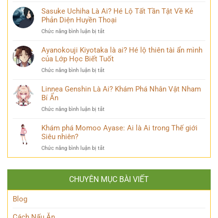
Nanami
lộ
Đầy
Kento
Sasuke Uchiha Là Ai? Hé Lộ Tất Tần Tật Về Kẻ
‘siêu
Bi
Là
Phản Diện Huyền Thoại
năng
kịch
Ai:
lực’
ở
Chức năng bình luận bị tắt
Khám
và
Sasuke
Phá
câu
Uchiha
Ayanokouji Kiyotaka là ai? Hé lộ thiên tài ẩn mình
Pháp
chuyện
Là
của Lớp Học Biết Tuốt
Sư
đời
Ai?
Lý
thú
ở
Chức năng bình luận bị tắt
Hé
Trí
vị
Ayanokouji
Lộ
&
Kiyotaka
Linnea Genshin Là Ai? Khám Phá Nhân Vật Nham
Tất
Số
là
Bí Ẩn
Tần
Phận
ai?
Tật
Bi
ở
Chức năng bình luận bị tắt
Hé
Về
Thương
Linnea
lộ
Kẻ
Genshin
Khám phá Momoo Ayase: Ai là Ai trong Thế giới
thiên
Phản
Là
Siêu nhiên?
tài
Diện
Ai?
ẩn
Huyền
ở
Chức năng bình luận bị tắt
Khám
mình
Thoại
Khám
Phá
của
phá
Nhân
Lớp
Momoo
Vật
Học
CHUYÊN MỤC BÀI VIẾT
Ayase:
Nham
Biết
Ai
Bí
Tuốt
là
Blog
Ẩn
Ai
trong
Cách Nấu Ăn