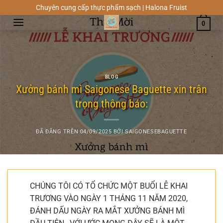
Chuyển
Chuyên cung cấp thực phẩm sạch | Halona Fruist
đến
0
nội
dung
BLOG
Xưởng bánh mì Saigonese Baguette xin trân
trọng thông báo:
ĐÃ ĐĂNG TRÊN
04/09/2025
BỞI
SAIGONESEBAGUETTE
CHÚNG TÔI CÓ TỔ CHỨC MỘT BUỔI LỄ KHAI
TRƯƠNG VÀO NGÀY 1 THÁNG 11 NĂM 2020,
ĐÁNH DẤU NGÀY RA MẮT XƯỞNG BÁNH MÌ