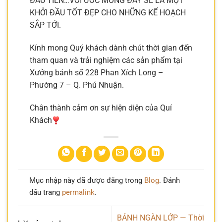
ĐẦU TIÊN…VỚI ƯỚC MONG ĐÂY SẼ LÀ MỘT
KHỞI ĐẦU TỐT ĐẸP CHO NHỮNG KẾ HOẠCH
SẮP TỚI.
Kính mong Quý khách dành chút thời gian đến
tham quan và trải nghiệm các sản phẩm tại
Xưởng bánh số 228 Phan Xích Long –
Phường 7 – Q. Phú Nhuận.
Chân thành cảm ơn sự hiện diện của Quí
Khách
Mục nhập này đã được đăng trong
Blog
. Đánh
dấu trang
permalink
.
BÁNH NGÀN LỚP — Thời