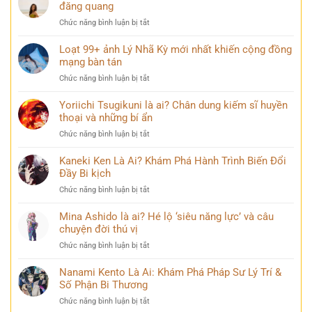
đăng quang
ở
Chức năng bình luận bị tắt
Điều
ít
Loạt 99+ ảnh Lý Nhã Kỳ mới nhất khiến cộng đồng
ai
mạng bàn tán
biết
ở
Chức năng bình luận bị tắt
về
Loạt
Mai
99+
Yoriichi Tsugikuni là ai? Chân dung kiếm sĩ huyền
Phương
ảnh
thoại và những bí ẩn
Thúy
Lý
sau
ở
Chức năng bình luận bị tắt
Nhã
nhiều
Yoriichi
Kỳ
năm
Tsugikuni
Kaneki Ken Là Ai? Khám Phá Hành Trình Biến Đổi
mới
đăng
là
Đầy Bi kịch
nhất
quang
ai?
khiến
ở
Chức năng bình luận bị tắt
Chân
cộng
Kaneki
dung
đồng
Ken
Mina Ashido là ai? Hé lộ ‘siêu năng lực’ và câu
kiếm
mạng
Là
chuyện đời thú vị
sĩ
bàn
Ai?
huyền
tán
ở
Chức năng bình luận bị tắt
Khám
thoại
Mina
Phá
và
Ashido
Nanami Kento Là Ai: Khám Phá Pháp Sư Lý Trí &
Hành
những
là
Số Phận Bi Thương
Trình
bí
ai?
Biến
ẩn
ở
Chức năng bình luận bị tắt
Hé
Đổi