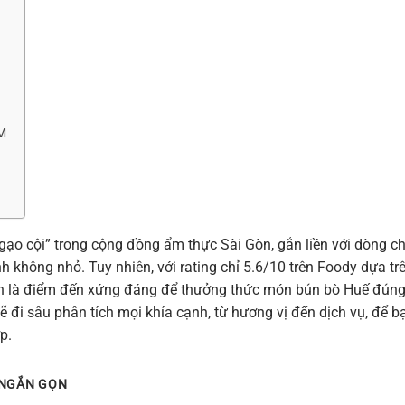
CM
gạo cội” trong cộng đồng ẩm thực Sài Gòn, gắn liền với dòng c
 không nhỏ. Tuy nhiên, với rating chỉ 5.6/10 trên Foody dựa tr
ó còn là điểm đến xứng đáng để thưởng thức món bún bò Huế đún
ẽ đi sâu phân tích mọi khía cạnh, từ hương vị đến dịch vụ, để b
p.
 NGẮN GỌN