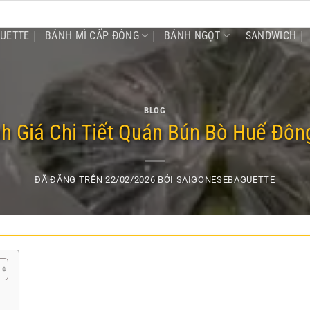
GUETTE
BÁNH MÌ CẤP ĐÔNG
BÁNH NGỌT
SANDWICH
BLOG
h Giá Chi Tiết Quán Bún Bò Huế Đôn
ĐÃ ĐĂNG TRÊN
22/02/2026
BỞI
SAIGONESEBAGUETTE