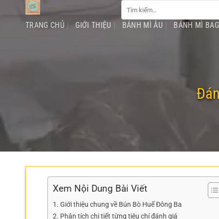
Tìm
Chuyển
kiếm:
đến
TRANG CHỦ
GIỚI THIỆU
BÁNH MÌ ÂU
BÁNH MÌ BA
nội
dung
Đán
Xem Nội Dung Bài Viết
Giới thiệu chung về Bún Bò Huế Đông Ba
Phân tích chi tiết từng tiêu chí đánh giá