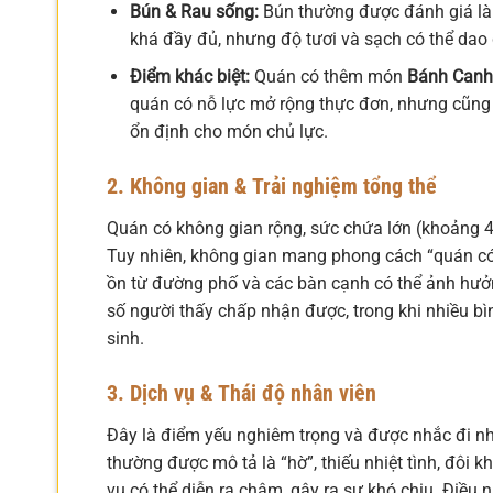
Bún & Rau sống:
Bún thường được đánh giá là t
khá đầy đủ, nhưng độ tươi và sạch có thể dao
Điểm khác biệt:
Quán có thêm món
Bánh Canh
quán có nỗ lực mở rộng thực đơn, nhưng cũng 
ổn định cho món chủ lực.
2. Không gian & Trải nghiệm tổng thể
Quán có không gian rộng, sức chứa lớn (khoảng 40
Tuy nhiên, không gian mang phong cách “quán có
ồn từ đường phố và các bàn cạnh có thể ảnh hưởng
số người thấy chấp nhận được, trong khi nhiều b
sinh.
3. Dịch vụ & Thái độ nhân viên
Đây là điểm yếu nghiêm trọng và được nhắc đi nhắ
thường được mô tả là “hờ”, thiếu nhiệt tình, đôi 
vụ có thể diễn ra chậm, gây ra sự khó chịu. Điều n