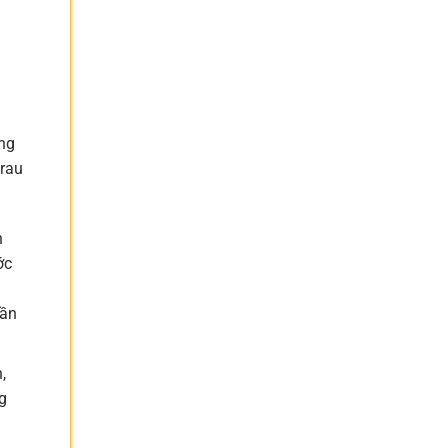
ằng
 rau
h
ớc
lần
,
g