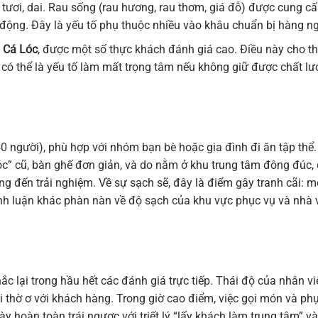
ươi, dai. Rau sống (rau hương, rau thơm, giá đỗ) được cung c
 động. Đây là yếu tố phụ thuộc nhiều vào khâu chuẩn bị hàng ng
 Cá Lóc
, được một số thực khách đánh giá cao. Điều này cho t
có thể là yếu tố làm mất trọng tâm nếu không giữ được chất l
 người), phù hợp với nhóm bạn bè hoặc gia đình đi ăn tập thể.
c” cũ, bàn ghế đơn giản, và do nằm ở khu trung tâm đông đúc,
 đến trải nghiệm. Về sự sạch sẽ, đây là điểm gây tranh cãi: m
ình luận khác phàn nàn về độ sạch của khu vực phục vụ và nhà 
c lại trong hầu hết các đánh giá trực tiếp. Thái độ của nhân vi
khi thờ ơ với khách hàng. Trong giờ cao điểm, việc gọi món và ph
ày hoàn toàn trái ngược với triết lý “lấy khách làm trung tâm” và