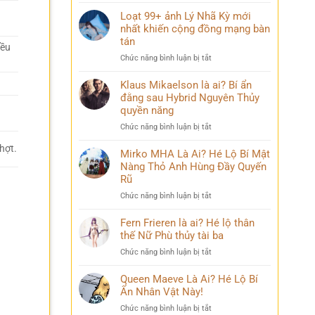
Điều
mang
bỏ
ít
Loạt 99+ ảnh Lý Nhã Kỳ mới
nhiều
qua
ai
nhất khiến cộng đồng mạng bàn
cảm
biết
xúc
tán
iều
về
khó
ở
Chức năng bình luận bị tắt
Mai
diễn
Loạt
Phương
tả
99+
Klaus Mikaelson là ai? Bí ẩn
Thúy
ảnh
đằng sau Hybrid Nguyên Thủy
sau
à
Lý
nhiều
quyền năng
Nhã
năm
ở
Chức năng bình luận bị tắt
Kỳ
đăng
Klaus
mới
quang
hợt.
Mikaelson
Mirko MHA Là Ai? Hé Lộ Bí Mật
nhất
là
Nàng Thỏ Anh Hùng Đầy Quyến
khiến
ai?
cộng
Rũ
Bí
đồng
ở
Chức năng bình luận bị tắt
ẩn
mạng
Mirko
đằng
bàn
MHA
Fern Frieren là ai? Hé lộ thân
sau
tán
Là
thế Nữ Phù thủy tài ba
Hybrid
Ai?
Nguyên
ở
Chức năng bình luận bị tắt
Hé
Thủy
Fern
Lộ
quyền
Frieren
Queen Maeve Là Ai? Hé Lộ Bí
Bí
năng
là
Ẩn Nhân Vật Này!
Mật
ai?
Nàng
ở
Chức năng bình luận bị tắt
Hé
Thỏ