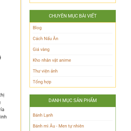
Queen
lộ
Anh
Maeve
thân
Hùng
Là
thế
Đầy
CHUYÊN MỤC BÀI VIẾT
Ai?
Nữ
Quyến
Hé
Phù
Rũ
Lộ
Blog
thủy
Bí
tài
Ẩn
Cách Nấu Ăn
ba
Nhân
Vật
Giá vàng
Này!
à
Kho nhân vật anime
Thư viện ảnh
Tổng hợp
hị
DANH MỤC SẢN PHẨM
g
vỉa
Bánh Lạnh
linh
Bánh mì Âu - Men tự nhiên