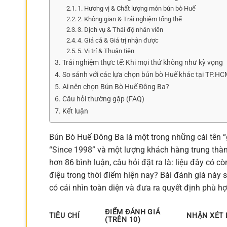
1. Hương vị & Chất lượng món bún bò Huế
2. Không gian & Trải nghiệm tổng thể
3. Dịch vụ & Thái độ nhân viên
4. Giá cả & Giá trị nhận được
5. Vị trí & Thuận tiện
Trải nghiệm thực tế: Khi mọi thứ không như kỳ vọng
So sánh với các lựa chọn bún bò Huế khác tại TP.H
Ai nên chọn Bún Bò Huế Đông Ba?
Câu hỏi thường gặp (FAQ)
Kết luận
Bún Bò Huế Đông Ba là một trong những cái tên “
“Since 1998” và một lượng khách hàng trung thành
hơn 86 bình luận, câu hỏi đặt ra là: liệu đây c
điệu trong thời điểm hiện nay? Bài đánh giá này s
có cái nhìn toàn diện và đưa ra quyết định phù hợ
ĐIỂM ĐÁNH GIÁ
TIÊU CHÍ
NHẬN XÉT
(TRÊN 10)