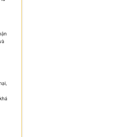
nhận
và
mại,
 khá