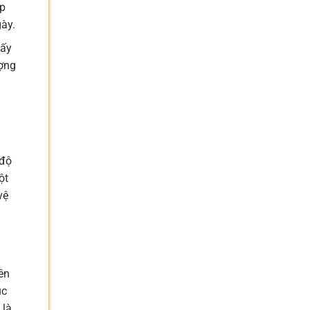
ấp
ày.
hấy
ượng
 độ
ột
vệ
ên
ục
 là