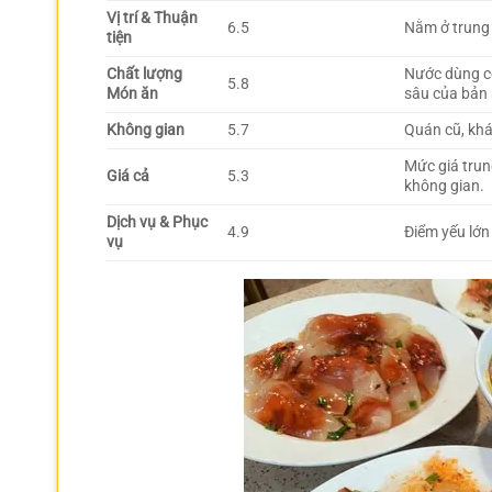
Vị trí & Thuận
6.5
Nằm ở trung 
tiện
Chất lượng
Nước dùng có
5.8
Món ăn
sâu của bản 
Không gian
5.7
Quán cũ, khá
Mức giá trun
Giá cả
5.3
không gian.
Dịch vụ & Phục
4.9
Điểm yếu lớn 
vụ