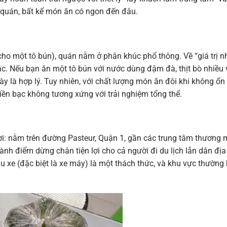
 quán, bất kể món ăn có ngon đến đâu.
cho một tô bún), quán nằm ở phân khúc phổ thông. Về “giá trị 
ắc. Nếu bạn ăn một tô bún với nước dùng đậm đà, thịt bò nhiều 
y là hợp lý. Tuy nhiên, với chất lượng món ăn đôi khi không ổn
iền bạc không tương xứng với trải nghiệm tổng thể.
lợi: nằm trên đường Pasteur, Quận 1, gần các trung tâm thương 
hành điểm dừng chân tiện lợi cho cả người đi du lịch lẫn dân địa
ậu xe (đặc biệt là xe máy) là một thách thức, và khu vực thường