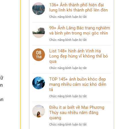
136+ Ảnh thành phố hiện đại
lung linh khi thành phố lên đèn
ở
Chức năng bình luận bị tắt
136+
Ảnh
99+ Ảnh Lăng Bác trang nghiêm
thành
và bình yên trong mọi góc nhìn
phố
ở
Chức năng bình luận bị tắt
hiện
99+
đại
Ảnh
List 148+ hình ảnh Vịnh Hạ
lung
08
Lăng
Long đẹp hùng vĩ không thể bỏ
linh
Th8
Bác
qua
khi
trang
thành
ở
Chức năng bình luận bị tắt
nghiêm
phố
List
và
lên
hữ
148+
TOP 145+ ảnh buồn khóc đẹp
bình
đèn
hình
mang nhiều cảm xúc khó diễn
yên
ên
ảnh
trong
tả
g
Vịnh
mọi
ở
Chức năng bình luận bị tắt
Hạ
góc
ạn
TOP
Long
nhìn
145+
Điều ít ai biết về Mai Phương
đẹp
ảnh
Thúy sau nhiều năm đăng
hùng
buồn
vĩ
quang
khóc
không
ở
Chức năng bình luận bị tắt
đẹp
thể