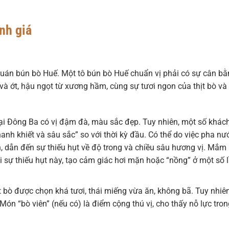
ánh giá
 quán bún bò Huế. Một tô bún bò Huế chuẩn vị phải có sự cân b
à ớt, hậu ngọt từ xương hầm, cùng sự tươi ngon của thịt bò và
ại Đông Ba có vị đậm đà, màu sắc đẹp. Tuy nhiên, một số khác
anh khiết và sâu sắc” so với thời kỳ đầu. Có thể do việc pha nư
, dẫn đến sự thiếu hụt về độ trong và chiều sâu hương vị. Mắm
i sự thiếu hụt này, tạo cảm giác hơi mặn hoặc “nồng” ở một số 
 bò được chọn khá tươi, thái miếng vừa ăn, không bã. Tuy nhiên
Món “bò viên” (nếu có) là điểm cộng thú vị, cho thấy nỗ lực tron