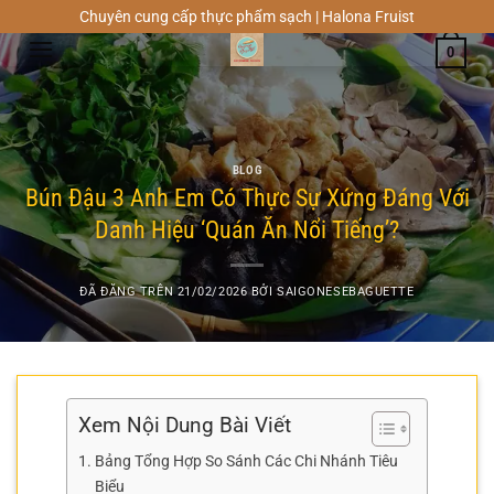
Chuyển
Chuyên cung cấp thực phẩm sạch | Halona Fruist
đến
0
nội
dung
BLOG
Bún Đậu 3 Anh Em Có Thực Sự Xứng Đáng Với
Danh Hiệu ‘Quán Ăn Nổi Tiếng’?
ĐÃ ĐĂNG TRÊN
21/02/2026
BỞI
SAIGONESEBAGUETTE
Xem Nội Dung Bài Viết
Bảng Tổng Hợp So Sánh Các Chi Nhánh Tiêu
Biểu