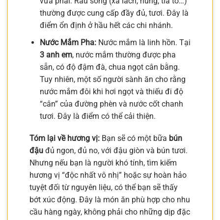
vừa phải. Rau sống (xà lách, húng, tía tô…)
thường được cung cấp đầy đủ, tươi. Đây là
điểm ổn định ở hầu hết các chi nhánh.
Nước Mắm Pha:
Nước mắm là linh hồn. Tại
3 anh em
, nước mắm thường được pha
sẵn, có độ đậm đà, chua ngọt cân bằng.
Tuy nhiên, một số người sành ăn cho rằng
nước mắm đôi khi hơi ngọt và thiếu đi độ
“cân” của đường phèn và nước cốt chanh
tươi. Đây là điểm có thể cải thiện.
Tóm lại về hương vị:
Bạn sẽ có một bữa
bún
đậu
đủ ngon, đủ no, với đậu giòn và bún tươi.
Nhưng nếu bạn là người khó tính, tìm kiếm
hương vị “độc nhất vô nhị” hoặc sự hoàn hảo
tuyệt đối từ nguyên liệu, có thể bạn sẽ thấy
bớt xúc động. Đây là món ăn phù hợp cho nhu
cầu hàng ngày, không phải cho những dịp đặc