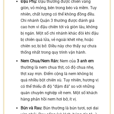
Đậu Phụ:
Đậu thường được chiên vàng
giòn, vỏ mỏng, bên trong béo và mềm. Tuy
nhiên, chất lượng có thể không đồng đều.
Chi nhánh Quận 3 thường được đánh giá
cao hơn vì đậu chiên tới và giòn lâu, không
bị ngán. Một số chi nhánh khác đôi khi đậu
bị chiên quá lửa, vẻ ngoài khét nhẹ, hoặc
chiên sơ, bị bở. Điều này cho thấy sự chưa
thống nhất trong quy trình vận hành.
Nem Chua/Nem Rán:
Nem của
3 anh em
thường là nem chua thịt, có độ chua nhẹ,
thịt xay mịn. Điểm cộng là nem không bị
quá nhiều bột chiên xù. Tuy nhiên, hương vị
có thể thiếu đi độ “đậm đà” so với những
quán chuyên nghiệp về nem. Một số khách
hàng phản hồi nem hơi bở, ít vị.
Bún và Rau:
Bún thường là bún tươi, sợi dai