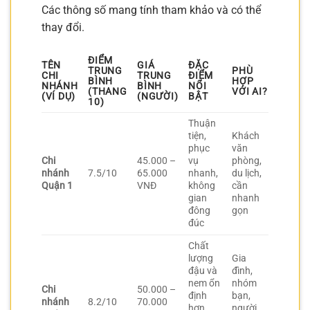
Các thông số mang tính tham khảo và có thể
thay đổi.
ĐIỂM
TÊN
GIÁ
ĐẶC
TRUNG
PHÙ
CHI
TRUNG
ĐIỂM
BÌNH
HỢP
NHÁNH
BÌNH
NỔI
(THANG
VỚI AI?
(VÍ DỤ)
(NGƯỜI)
BẬT
10)
Thuận
tiện,
Khách
phục
văn
Chi
45.000 –
vụ
phòng,
nhánh
7.5/10
65.000
nhanh,
du lịch,
Quận 1
VNĐ
không
cần
gian
nhanh
đông
gọn
đúc
Chất
lượng
Gia
đậu và
đình,
nem ổn
nhóm
Chi
50.000 –
định
bạn,
nhánh
8.2/10
70.000
hơn,
người