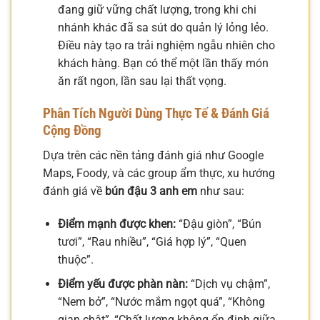
đang giữ vững chất lượng, trong khi chi
nhánh khác đã sa sút do quản lý lỏng lẻo.
Điều này tạo ra trải nghiệm ngẫu nhiên cho
khách hàng. Bạn có thể một lần thấy món
ăn rất ngon, lần sau lại thất vọng.
Phân Tích Người Dùng Thực Tế & Đánh Giá
Cộng Đồng
Dựa trên các nền tảng đánh giá như Google
Maps, Foody, và các group ẩm thực, xu hướng
đánh giá về
bún đậu 3 anh em
như sau:
Điểm mạnh được khen:
“Đậu giòn”, “Bún
tươi”, “Rau nhiều”, “Giá hợp lý”, “Quen
thuộc”.
Điểm yếu được phàn nàn:
“Dịch vụ chậm”,
“Nem bở”, “Nước mắm ngọt quá”, “Không
gian chật”, “Chất lượng không ổn định giữa