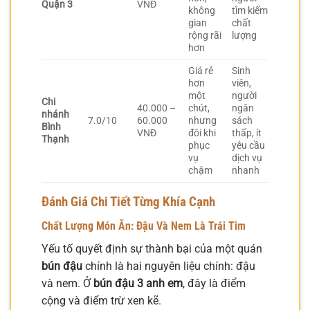
Quận 3
VNĐ
không
tìm kiếm
gian
chất
rộng rãi
lượng
hơn
Giá rẻ
Sinh
hơn
viên,
một
người
Chi
40.000 –
chút,
ngân
nhánh
7.0/10
60.000
nhưng
sách
Bình
VNĐ
đôi khi
thấp, ít
Thạnh
phục
yêu cầu
vụ
dịch vụ
chậm
nhanh
Đánh Giá Chi Tiết Từng Khía Cạnh
Chất Lượng Món Ăn: Đậu Và Nem Là Trái Tim
Yếu tố quyết định sự thành bại của một quán
bún đậu
chính là hai nguyên liệu chính: đậu
và nem. Ở
bún đậu 3 anh em
, đây là điểm
cộng và điểm trừ xen kẽ.