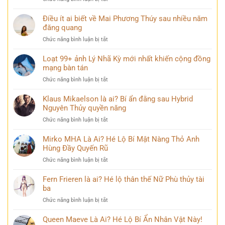
Vịnh
trong
TOP
Hạ
mọi
145+
Điều ít ai biết về Mai Phương Thúy sau nhiều năm
Long
góc
ảnh
đăng quang
đẹp
nhìn
buồn
hùng
ở
Chức năng bình luận bị tắt
khóc
vĩ
Điều
đẹp
không
ít
Loạt 99+ ảnh Lý Nhã Kỳ mới nhất khiến cộng đồng
mang
thể
ai
mạng bàn tán
nhiều
bỏ
biết
cảm
qua
ở
Chức năng bình luận bị tắt
về
xúc
Loạt
Mai
khó
99+
Klaus Mikaelson là ai? Bí ẩn đằng sau Hybrid
Phương
diễn
ảnh
Nguyên Thủy quyền năng
Thúy
tả
Lý
sau
ở
Chức năng bình luận bị tắt
Nhã
nhiều
Klaus
Kỳ
năm
Mikaelson
Mirko MHA Là Ai? Hé Lộ Bí Mật Nàng Thỏ Anh
mới
đăng
là
Hùng Đầy Quyến Rũ
nhất
quang
ai?
khiến
ở
Chức năng bình luận bị tắt
Bí
cộng
Mirko
ẩn
đồng
MHA
Fern Frieren là ai? Hé lộ thân thế Nữ Phù thủy tài
đằng
mạng
Là
ba
sau
bàn
Ai?
Hybrid
tán
ở
Chức năng bình luận bị tắt
Hé
Nguyên
Fern
Lộ
Thủy
Frieren
Queen Maeve Là Ai? Hé Lộ Bí Ẩn Nhân Vật Này!
Bí
quyền