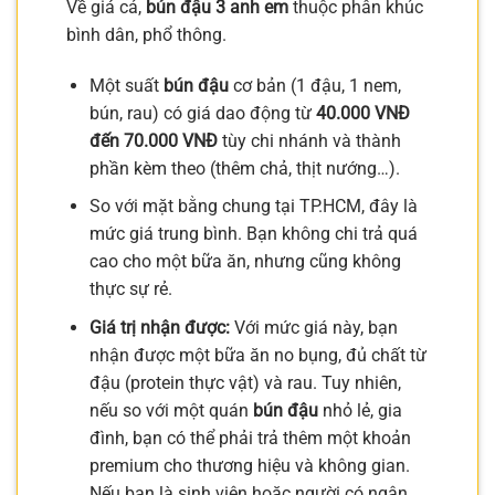
Về giá cả,
bún đậu 3 anh em
thuộc phân khúc
bình dân, phổ thông.
Một suất
bún đậu
cơ bản (1 đậu, 1 nem,
bún, rau) có giá dao động từ
40.000 VNĐ
đến 70.000 VNĐ
tùy chi nhánh và thành
phần kèm theo (thêm chả, thịt nướng…).
So với mặt bằng chung tại TP.HCM, đây là
mức giá trung bình. Bạn không chi trả quá
cao cho một bữa ăn, nhưng cũng không
thực sự rẻ.
Giá trị nhận được:
Với mức giá này, bạn
nhận được một bữa ăn no bụng, đủ chất từ
đậu (protein thực vật) và rau. Tuy nhiên,
nếu so với một quán
bún đậu
nhỏ lẻ, gia
đình, bạn có thể phải trả thêm một khoản
premium cho thương hiệu và không gian.
Nếu bạn là sinh viên hoặc người có ngân