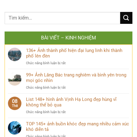
BÀI VIẾT – KINH NGHIỆM
136+ Ảnh thành phố hiện đại lung linh khi thành
phố lên đèn
ở
Chức năng bình luận bị tắt
136+
Ảnh
99+ Ảnh Lăng Bác trang nghiêm và bình yên trong
thành
mọi góc nhìn
phố
ở
Chức năng bình luận bị tắt
hiện
99+
đại
Ảnh
List 148+ hình ảnh Vịnh Hạ Long đẹp hùng vĩ
lung
08
Lăng
không thể bỏ qua
linh
Th8
Bác
khi
ở
Chức năng bình luận bị tắt
trang
thành
List
nghiêm
phố
148+
TOP 145+ ảnh buồn khóc đẹp mang nhiều cảm xúc
và
lên
hình
khó diễn tả
bình
đèn
ảnh
yên
ở
Chức năng bình luận bị tắt