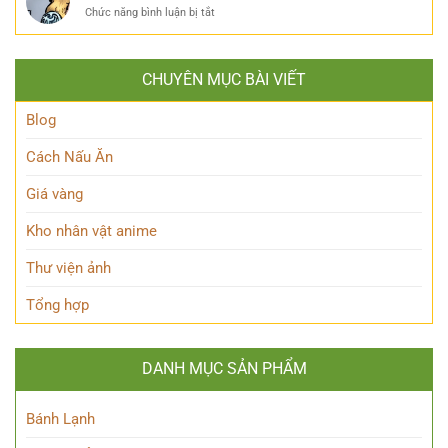
là
Mật
năng
ở
Chức năng bình luận bị tắt
ai?
Nàng
Queen
Hé
Thỏ
Maeve
lộ
Anh
Là
thân
Hùng
CHUYÊN MỤC BÀI VIẾT
Ai?
thế
Đầy
Hé
Nữ
Quyến
Lộ
Blog
Phù
Rũ
Bí
thủy
Ẩn
tài
Cách Nấu Ăn
Nhân
ba
Vật
Giá vàng
Này!
Kho nhân vật anime
Thư viện ảnh
Tổng hợp
DANH MỤC SẢN PHẨM
Bánh Lạnh