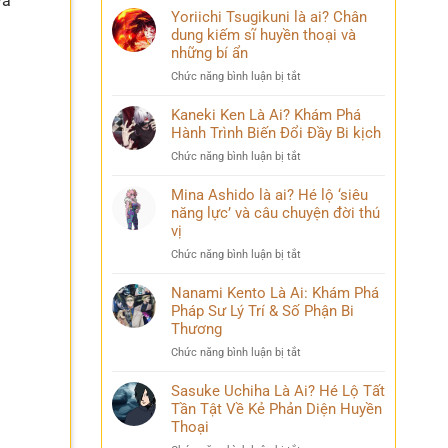
và
Yoriichi Tsugikuni là ai? Chân
dung kiếm sĩ huyền thoại và
những bí ẩn
ở
Chức năng bình luận bị tắt
Yoriichi
Tsugikuni
Kaneki Ken Là Ai? Khám Phá
là
Hành Trình Biến Đổi Đầy Bi kịch
ai?
ở
Chức năng bình luận bị tắt
Chân
Kaneki
dung
Ken
Mina Ashido là ai? Hé lộ ‘siêu
kiếm
Là
năng lực’ và câu chuyện đời thú
sĩ
Ai?
vị
huyền
Khám
thoại
ở
Chức năng bình luận bị tắt
Phá
và
Mina
Hành
những
Ashido
Nanami Kento Là Ai: Khám Phá
Trình
bí
là
Pháp Sư Lý Trí & Số Phận Bi
Biến
ẩn
ai?
Đổi
Thương
Hé
Đầy
ở
Chức năng bình luận bị tắt
lộ
Bi
Nanami
‘siêu
kịch
Kento
Sasuke Uchiha Là Ai? Hé Lộ Tất
năng
Là
Tần Tật Về Kẻ Phản Diện Huyền
lực’
Ai:
và
Thoại
Khám
câu