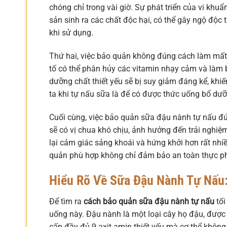
chóng chỉ trong vài giờ. Sự phát triển của vi khu
sản sinh ra các chất độc hại, có thể gây ngộ độc
khi sử dụng.
Thứ hai, việc bảo quản không đúng cách làm mất 
tố có thể phân hủy các vitamin nhạy cảm và làm b
dưỡng chất thiết yếu sẽ bị suy giảm đáng kể, khi
ta khi tự nấu sữa là để có được thức uống bổ dưỡ
Cuối cùng, việc bảo quản sữa đậu nành tự nấu đú
sẽ có vị chua khó chịu, ảnh hưởng đến trải nghi
lại cảm giác sảng khoái và hứng khởi hơn rất nhiề
quản phù hợp không chỉ đảm bảo an toàn thực ph
Hiểu Rõ Về Sữa Đậu Nành Tự Nấu:
Để tìm ra
cách bảo quản sữa đậu nành tự nấu
tối
uống này. Đậu nành là một loại cây họ đậu, được 
cấp đầy đủ 9 axit amin thiết yếu mà cơ thể không