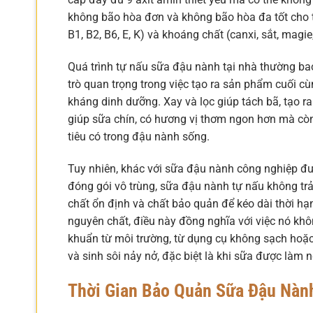
không bão hòa đơn và không bão hòa đa tốt cho t
B1, B2, B6, E, K) và khoáng chất (canxi, sắt, magie
Quá trình tự nấu sữa đậu nành tại nhà thường ba
trò quan trọng trong việc tạo ra sản phẩm cuối 
kháng dinh dưỡng. Xay và lọc giúp tách bã, tạo r
giúp sữa chín, có hương vị thơm ngon hơn mà còn
tiêu có trong đậu nành sống.
Tuy nhiên, khác với sữa đậu nành công nghiệp được
đóng gói vô trùng, sữa đậu nành tự nấu không t
chất ổn định và chất bảo quản để kéo dài thời hạ
nguyên chất, điều này đồng nghĩa với việc nó khôn
khuẩn từ môi trường, từ dụng cụ không sạch hoặ
và sinh sôi nảy nở, đặc biệt là khi sữa được làm
Thời Gian Bảo Quản Sữa Đậu Nàn