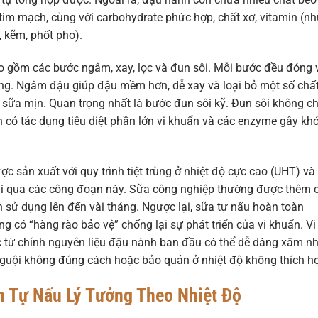
im mạch, cùng với carbohydrate phức hợp, chất xơ, vitamin (n
, kẽm, phốt pho).
o gồm các bước ngâm, xay, lọc và đun sôi. Mỗi bước đều đóng 
cùng. Ngâm đậu giúp đậu mềm hơn, dễ xay và loại bỏ một số chấ
a sữa mịn. Quan trọng nhất là bước đun sôi kỹ. Đun sôi không ch
 có tác dụng tiêu diệt phần lớn vi khuẩn và các enzyme gây kh
 sản xuất với quy trình tiệt trùng ở nhiệt độ cực cao (UHT) và
rải qua các công đoạn này. Sữa công nghiệp thường được thêm 
n sử dụng lên đến vài tháng. Ngược lại, sữa tự nấu hoàn toàn
g có “hàng rào bảo vệ” chống lại sự phát triển của vi khuẩn. Vi
c từ chính nguyên liệu đậu nành ban đầu có thể dễ dàng xâm n
 nguội không đúng cách hoặc bảo quản ở nhiệt độ không thích h
h Tự Nấu Lý Tưởng Theo Nhiệt Độ