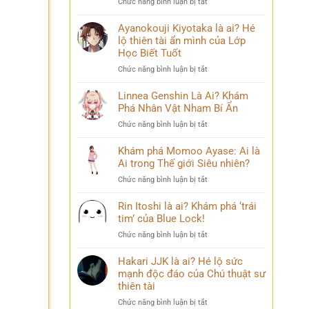
ở
Chức năng bình luận bị tắt
Phá
chuyện
Sasuke
Pháp
đời
Uchiha
Ayanokouji Kiyotaka là ai? Hé
Sư
thú
Là
lộ thiên tài ẩn mình của Lớp
Lý
vị
Ai?
Trí
Học Biết Tuốt
Hé
&
ở
Chức năng bình luận bị tắt
Lộ
Số
Ayanokouji
Tất
Phận
Kiyotaka
Linnea Genshin Là Ai? Khám
Tần
Bi
là
Phá Nhân Vật Nham Bí Ẩn
Tật
Thương
ai?
Về
ở
Chức năng bình luận bị tắt
Hé
Kẻ
Linnea
lộ
Phản
Genshin
Khám phá Momoo Ayase: Ai là
thiên
Diện
Là
Ai trong Thế giới Siêu nhiên?
tài
Huyền
Ai?
ẩn
Thoại
ở
Chức năng bình luận bị tắt
Khám
mình
Khám
Phá
của
phá
Rin Itoshi là ai? Khám phá ‘trái
Nhân
Lớp
Momoo
tim’ của Blue Lock!
Vật
Học
Ayase:
Nham
Biết
ở
Chức năng bình luận bị tắt
Ai
Bí
Tuốt
Rin
là
Ẩn
Itoshi
Hakari JJK là ai? Hé lộ sức
Ai
là
mạnh độc đáo của Chú thuật sư
trong
ai?
thiên tài
Thế
Khám
giới
ở
Chức năng bình luận bị tắt
phá
Siêu