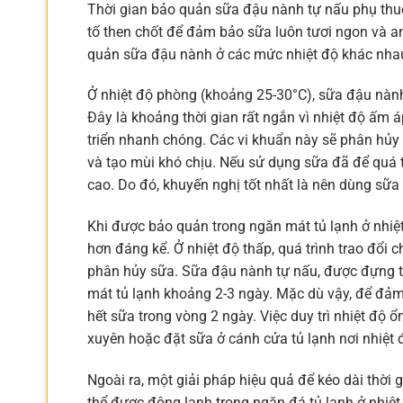
Thời gian bảo quản sữa đậu nành tự nấu phụ thuộc
tố then chốt để đảm bảo sữa luôn tươi ngon và an 
quản sữa đậu nành ở các mức nhiệt độ khác nha
Ở nhiệt độ phòng (khoảng 25-30°C), sữa đậu nành 
Đây là khoảng thời gian rất ngắn vì nhiệt độ ấm á
triển nhanh chóng. Các vi khuẩn này sẽ phân hủy 
và tạo mùi khó chịu. Nếu sử dụng sữa đã để quá 
cao. Do đó, khuyến nghị tốt nhất là nên dùng sữ
Khi được bảo quản trong ngăn mát tủ lạnh ở nhiệt
hơn đáng kể. Ở nhiệt độ thấp, quá trình trao đổi c
phân hủy sữa. Sữa đậu nành tự nấu, được đựng tr
mát tủ lạnh khoảng 2-3 ngày. Mặc dù vậy, để đảm 
hết sữa trong vòng 2 ngày. Việc duy trì nhiệt độ 
xuyên hoặc đặt sữa ở cánh cửa tủ lạnh nơi nhiệt 
Ngoài ra, một giải pháp hiệu quả để kéo dài thờ
thể được đông lạnh trong ngăn đá tủ lạnh ở nhiệ