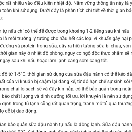
 rất nhiều vào điều kiện nhiệt độ. Nắm vững thông tin này là 
toàn khi sử dụng. Dưới đây là phân tích chi tiết về thời gian bả
u:
tự nấu chỉ có thể để được trong khoảng 1-2 tiếng sau khi nấu.
p là môi trường lý tưởng cho hầu hết các loại vi khuẩn gây hại 
đường và protein trong sữa, gây ra hiện tượng sữa bị chua, vón
thời gian này ở nhiệt độ phòng, nguy cơ ngộ độc thực phẩm sẽ r
a ngay sau khi nấu hoặc làm lạnh càng sớm càng tốt.
 độ từ 1-5°C, thời gian sử dụng của sữa đậu nành có thể kéo dà
hất của vi khuẩn bị chậm lại đáng kể, từ đó hạn chế sự sinh sôi 
ong chai lọ sạch sẽ và đậy kín nắp, có thể bảo quản trong ngă
bảo chất lượng và dinh dưỡng tối ưu, lời khuyên là nên sử dụn
ổn định trong tủ lạnh cũng rất quan trọng, tránh mở tủ quá thườn
độ dễ bị dao động.
i gian bảo quản sữa đậu nành tự nấu là đông lạnh. Sữa đậu nành
t độ dưới 0°C. Khi đông lạnh đúng cách (chia nhỏ thành các phầ