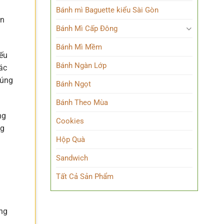
n
Bánh mì Baguette kiểu Sài Gòn
ôn
Bánh Mì Cấp Đông
Bánh Mì Mềm
yếu
Bánh Ngàn Lớp
ác
húng
Bánh Ngọt
Bánh Theo Mùa
ng
Cookies
ng
Hộp Quà
Sandwich
Tất Cả Sản Phẩm
ung