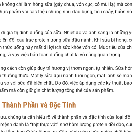
ẩn không chỉ làm hỏng sữa (gây chua, vón cục, có mùi lạ) mà cò
 thực phẩm với các triệu chứng như đau bụng, tiêu chảy, buồn n
đi giá trị dinh dưỡng của sữa. Nhiệt độ và ánh sáng là những 
iến đổi cấu trúc protein trong sữa đậu nành. Khi sữa bị hỏng, c
ến thức uống này mất đi lợi ích sức khỏe vốn có. Mục tiêu của c
ng, vì vậy việc bảo toàn dưỡng chất là vô cùng quan trọng.
ng cách còn giúp duy trì hương vị thơm ngon, tự nhiên. Sữa hỏ
ệm thưởng thức. Một ly sữa đậu nành tươi ngon, mát lành sẽ ma
u so với sữa đã biến chất. Do đó, việc áp dụng các kỹ thuật bảo
ẩm mà còn giữ gìn chất lượng tổng thể của sản phẩm.
 Thành Phần và Đặc Tính
 ưu, chúng ta cần hiểu rõ về thành phần và đặc tính của loại đồ
mệnh danh là “thịt thực vật” nhờ hàm lượng protein dồi dào, c
 tự tổng hợp được. Ngoài ra, đậu nành còn chứa nhiều chất béo