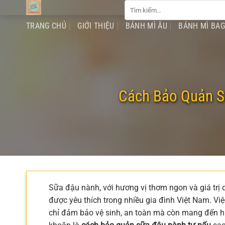
Tìm
Chuyển
kiếm:
đến
TRANG CHỦ
GIỚI THIỆU
BÁNH MÌ ÂU
BÁNH MÌ BA
nội
dung
Cách Bảo Quản S
Sữa đậu nành, với hương vị thơm ngon và giá trị 
được yêu thích trong nhiều gia đình Việt Nam. Vi
chỉ đảm bảo vệ sinh, an toàn mà còn mang đến hư