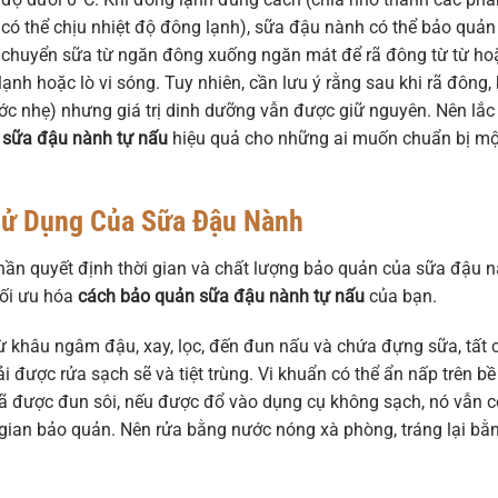
có thể chịu nhiệt độ đông lạnh), sữa đậu nành có thể bảo quản
n chuyển sữa từ ngăn đông xuống ngăn mát để rã đông từ từ ho
 hoặc lò vi sóng. Tuy nhiên, cần lưu ý rằng sau khi rã đông, 
nước nhẹ) nhưng giá trị dinh dưỡng vẫn được giữ nguyên. Nên lắc
 sữa đậu nành tự nấu
hiệu quả cho những ai muốn chuẩn bị mộ
Sử Dụng Của Sữa Đậu Nành
phần quyết định thời gian và chất lượng bảo quản của sữa đậu 
tối ưu hóa
cách bảo quản sữa đậu nành tự nấu
của bạn.
Từ khâu ngâm đậu, xay, lọc, đến đun nấu và chứa đựng sữa, tất 
 được rửa sạch sẽ và tiệt trùng. Vi khuẩn có thể ẩn nấp trên bề
a đã được đun sôi, nếu được đổ vào dụng cụ không sạch, nó vẫn c
i gian bảo quản. Nên rửa bằng nước nóng xà phòng, tráng lại bằ