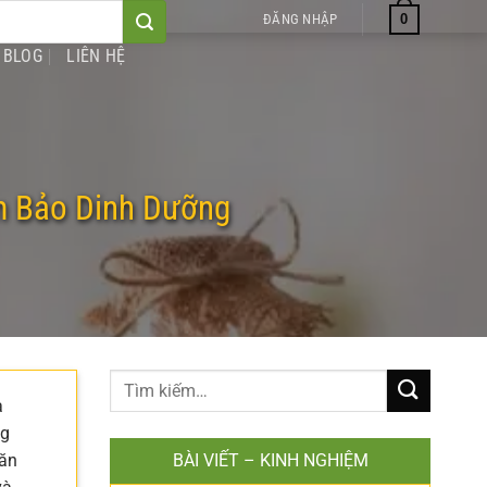
0
ĐĂNG NHẬP
BLOG
LIÊN HỆ
m Bảo Dinh Dưỡng
à
ng
băn
BÀI VIẾT – KINH NGHIỆM