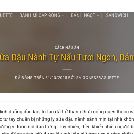
GUETTE
BÁNH MÌ CẤP ĐÔNG
BÁNH NGỌT
SANDWICH
CÁCH NẤU ĂN
ữa Đậu Nành Tự Nấu Tươi Ngon, Đả
ĐÃ ĐĂNG TRÊN
31/10/2025
BỞI
SAIGONESEBAGUETTE
dinh dưỡng dồi dào, từ lâu đã trở thành thức uống quen thuộc v
ệc tự tay chuẩn bị những ly sữa đậu nành sánh mịn tại nhà khô
ơng vị tươi mới đặc trưng. Tuy nhiên, điều khiến nhiều người 