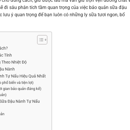
 cho đúng cách, giữ được lâu mà vẫn giữ trọn vẹn dưỡng chất 
sẽ đi sâu phân tích tầm quan trọng của việc bảo quản sữa đậu
 lưu ý quan trọng để bạn luôn có những ly sữa tươi ngon, bổ
ách?
ặc Tính
 Theo Nhiệt Độ
Đậu Nành
nh Tự Nấu Hiệu Quả Nhất
phổ biến và tiện lợi)
ời gian bảo quản đáng kể)
uản)
 Sữa Đậu Nành Tự Nấu
uản