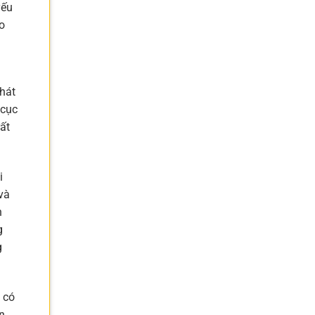
yếu
o
phát
 cục
ất
i
và
n
g
g
 có
n