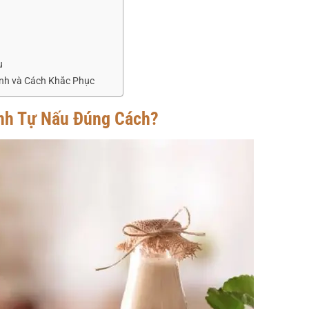
u
nh và Cách Khắc Phục
nh Tự Nấu Đúng Cách?