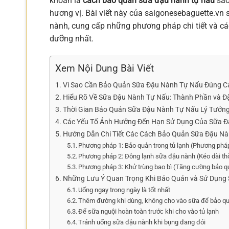
khoăn là
cách bảo quản sữa đậu nành tự nấu
sao
hương vị. Bài viết này của saigonesebaguette.vn 
nành, cung cấp những phương pháp chi tiết và các
dưỡng nhất.
Xem Nội Dung Bài Viết
Vì Sao Cần Bảo Quản Sữa Đậu Nành Tự Nấu Đúng C
Hiểu Rõ Về Sữa Đậu Nành Tự Nấu: Thành Phần và Đ
Thời Gian Bảo Quản Sữa Đậu Nành Tự Nấu Lý Tưởng
Các Yếu Tố Ảnh Hưởng Đến Hạn Sử Dụng Của Sữa 
Hướng Dẫn Chi Tiết Các Cách Bảo Quản Sữa Đậu Nà
Phương pháp 1: Bảo quản trong tủ lạnh (Phương pháp 
Phương pháp 2: Đông lạnh sữa đậu nành (Kéo dài th
Phương pháp 3: Khử trùng bao bì (Tăng cường bảo q
Những Lưu Ý Quan Trọng Khi Bảo Quản và Sử Dụng
Uống ngay trong ngày là tốt nhất
Thêm đường khi dùng, không cho vào sữa để bảo q
Để sữa nguội hoàn toàn trước khi cho vào tủ lạnh
Tránh uống sữa đậu nành khi bụng đang đói