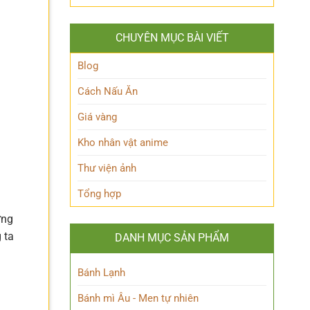
Hakari
‘trái
nhiên?
JJK
tim’
là
của
CHUYÊN MỤC BÀI VIẾT
ai?
Blue
Hé
Lock!
lộ
Blog
sức
mạnh
Cách Nấu Ăn
độc
đáo
Giá vàng
của
Chú
Kho nhân vật anime
thuật
sư
Thư viện ảnh
thiên
tài
Tổng hợp
ững
 ta
DANH MỤC SẢN PHẨM
Bánh Lạnh
Bánh mì Âu - Men tự nhiên