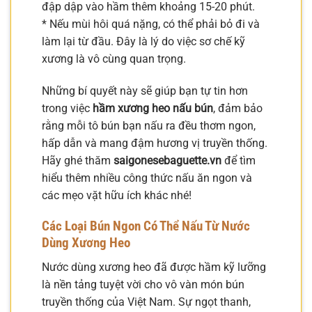
đập dập vào hầm thêm khoảng 15-20 phút.
* Nếu mùi hôi quá nặng, có thể phải bỏ đi và
làm lại từ đầu. Đây là lý do việc sơ chế kỹ
xương là vô cùng quan trọng.
Những bí quyết này sẽ giúp bạn tự tin hơn
trong việc
hầm xương heo nấu bún
, đảm bảo
rằng mỗi tô bún bạn nấu ra đều thơm ngon,
hấp dẫn và mang đậm hương vị truyền thống.
Hãy ghé thăm
saigonesebaguette.vn
để tìm
hiểu thêm nhiều công thức nấu ăn ngon và
các mẹo vặt hữu ích khác nhé!
Các Loại Bún Ngon Có Thể Nấu Từ Nước
Dùng Xương Heo
Nước dùng xương heo đã được hầm kỹ lưỡng
là nền tảng tuyệt vời cho vô vàn món bún
truyền thống của Việt Nam. Sự ngọt thanh,