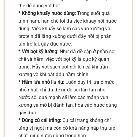
thể dễ dàng vớt bọt.
*
Không khuấy nước dùng:
Trong suốt quá
trình hầm, hạn chế tối đa việc khuấy nồi nước
dùng. Việc khuấy sẽ làm các vụn xương và
protein đã lắng xuống dưới đáy nồi bị phân
tán trở lại, gây đục nước.
*
Vớt bọt kỹ lưỡng:
Như đã đề cập ở phần sơ
chế và hầm, việc vớt bọt kỹ là cực kỳ quan
trọng. Hãy vớt sạch bọt nổi lên cả khi trần
xương và khi bắt đầu hầm chính.
*
Hầm lửa nhỏ liu riu:
Luôn duy trì lửa ở mức
nhỏ nhất, chỉ đủ để nước sôi lăn tăn nhẹ.
Nước sôi quá mạnh sẽ làm các mảnh vụn
xương và mỡ bị đánh tan, hòa vào nước dùng
gây đục.
*
Dùng củ cải trắng:
Củ cải trắng không chỉ
tăng vị ngọt mà còn có khả năng hấp thụ tạp
chất, giúp nước dùng trong hơn.