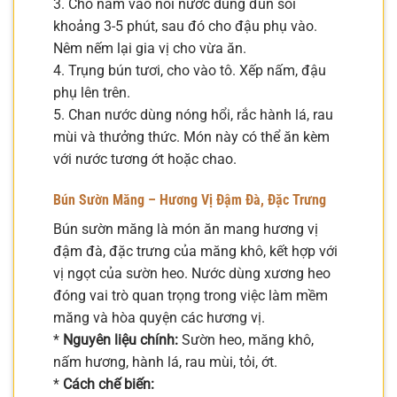
3. Cho nấm vào nồi nước dùng đun sôi
khoảng 3-5 phút, sau đó cho đậu phụ vào.
Nêm nếm lại gia vị cho vừa ăn.
4. Trụng bún tươi, cho vào tô. Xếp nấm, đậu
phụ lên trên.
5. Chan nước dùng nóng hổi, rắc hành lá, rau
mùi và thưởng thức. Món này có thể ăn kèm
với nước tương ớt hoặc chao.
Bún Sườn Măng – Hương Vị Đậm Đà, Đặc Trưng
Bún sườn măng là món ăn mang hương vị
đậm đà, đặc trưng của măng khô, kết hợp với
vị ngọt của sườn heo. Nước dùng xương heo
đóng vai trò quan trọng trong việc làm mềm
măng và hòa quyện các hương vị.
*
Nguyên liệu chính:
Sườn heo, măng khô,
nấm hương, hành lá, rau mùi, tỏi, ớt.
*
Cách chế biến: