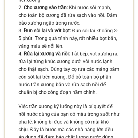
2.
Cho xương vào trần:
Khi nước sôi mạnh,
cho toàn bộ xương đã rửa sạch vào nồi. Đảm
bảo xương ngập trong nước.
3.
Đun sôi lại và vớt bọt:
Đun sôi lại khoảng 3-
5 phút. Trong quá trình này, rất nhiều bọt bẩn,
váng máu sẽ nổi lên.
4.
Rửa lại xương và nồi:
Tắt bếp, vớt xương ra,
rửa lại từng khúc xương dưới vòi nước lạnh
cho thật sạch. Dùng tay cọ rửa các mảng bám
còn sót lại trên xương. Đổ bỏ toàn bộ phần
nước trần xương bẩn và rửa sạch nồi để
chuẩn bị cho công đoạn hầm chính.
Việc trần xương kỹ lưỡng này là bí quyết để
nồi nước dùng của bạn có màu trong suốt như
pha lê, không bị đục và không có mùi khó
chịu. Đây là bước mà các nhà hàng lớn đều
áp dụng để đảm bảo chất lượng nước dùng