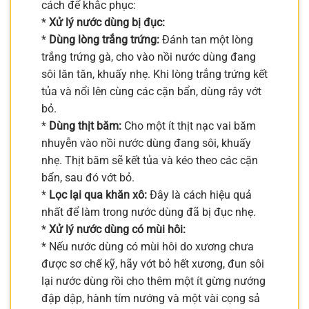
cách để khắc phục:
*
Xử lý nước dùng bị đục:
*
Dùng lòng trắng trứng:
Đánh tan một lòng
trắng trứng gà, cho vào nồi nước dùng đang
sôi lăn tăn, khuấy nhẹ. Khi lòng trắng trứng kết
tủa và nổi lên cùng các cặn bẩn, dùng rây vớt
bỏ.
*
Dùng thịt băm:
Cho một ít thịt nạc vai băm
nhuyễn vào nồi nước dùng đang sôi, khuấy
nhẹ. Thịt băm sẽ kết tủa và kéo theo các cặn
bẩn, sau đó vớt bỏ.
*
Lọc lại qua khăn xô:
Đây là cách hiệu quả
nhất để làm trong nước dùng đã bị đục nhẹ.
*
Xử lý nước dùng có mùi hôi:
* Nếu nước dùng có mùi hôi do xương chưa
được sơ chế kỹ, hãy vớt bỏ hết xương, đun sôi
lại nước dùng rồi cho thêm một ít gừng nướng
đập dập, hành tím nướng và một vài cọng sả