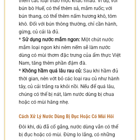
thêm các loại thảo mộc khác nhau. Ví dụ, với
bún bò Huế, có thể thêm sả, mắm ruốc; với
bún thang, có thể thêm nấm hương khô, tôm
khô. Đối với bún thông thường, chỉ cần hành,
gừng, củ cải là đủ.
*
Sử dụng nước mắm ngon:
Một chút nước
mắm loại ngon khi nêm nếm sẽ làm nước
dùng có mùi thơm đặc trưng của ẩm thực Việt
Nam, tăng thêm phần đậm đà.
*
Không hầm quá lâu rau củ:
Sau khi hầm đủ
thời gian, nên vớt bỏ các loại rau củ như hành
tây, củ cải trắng ra khỏi nồi. Nếu để quá lâu,
chúng có thể bị nát, làm nước dùng bị chua
hoặc có mùi hăng nhẹ.
Cách Xử Lý Nước Dùng Bị Đục Hoặc Có Mùi Hôi
Đôi khi, dù đã cố gắng, nước dùng vẫn có thể
bị đục hoặc có mùi. Đừng lo lắng, có những