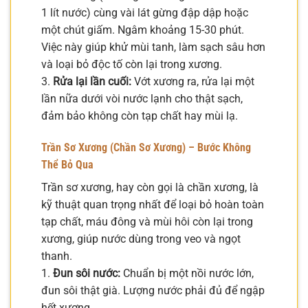
1 lít nước) cùng vài lát gừng đập dập hoặc
một chút giấm. Ngâm khoảng 15-30 phút.
Việc này giúp khử mùi tanh, làm sạch sâu hơn
và loại bỏ độc tố còn lại trong xương.
3.
Rửa lại lần cuối:
Vớt xương ra, rửa lại một
lần nữa dưới vòi nước lạnh cho thật sạch,
đảm bảo không còn tạp chất hay mùi lạ.
Trần Sơ Xương (Chần Sơ Xương) – Bước Không
Thể Bỏ Qua
Trần sơ xương, hay còn gọi là chần xương, là
kỹ thuật quan trọng nhất để loại bỏ hoàn toàn
tạp chất, máu đông và mùi hôi còn lại trong
xương, giúp nước dùng trong veo và ngọt
thanh.
1.
Đun sôi nước:
Chuẩn bị một nồi nước lớn,
đun sôi thật già. Lượng nước phải đủ để ngập
hết xương.