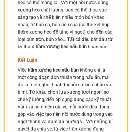
heo có thể mang lại. Với một nồi nước dùng
xương heo chất lượng, bạn có thể thỏa sức
sáng tạo và chế biến nhiều món bún khác
nhau, từ bún cá, bún riêu cua (có thể kết hợp
thêm xương heo để tăng vị ngọt) cho đến các
loại bún trộn, bún xào… Tất cả đều bắt đầu từ
kỹ thuật
hầm xương heo nấu bún
hoàn hảo.
Kết Luận
Việc
hầm xương heo nấu bún
không chỉ là
một công đoạn đơn thuần trong nấu ăn, mà
đó là một nghệ thuật đòi hỏi sự kiên nhẫn và
tỉ mỉ. Từ khâu chọn lựa xương tươi ngon, sơ
chế kỹ lưỡng, đến áp dụng đúng các kỹ thuật
hầm và nêm nếm gia vị, mỗi bước đều đóng
góp vào việc tạo nên nồi nước dùng trong veo,
ngọt thanh và đậm đà hương vị. Với những bí
quyết đã chia sẻ, từ việc trần xương đúng