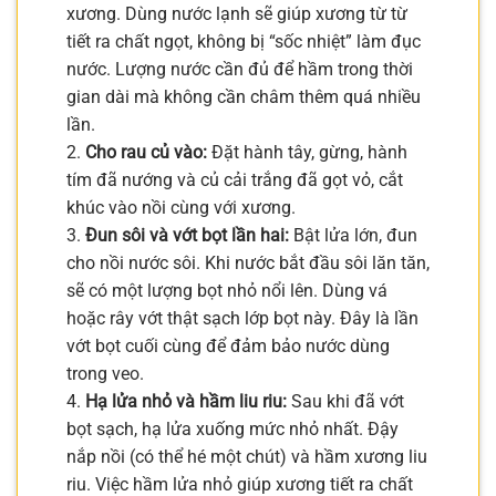
xương. Dùng nước lạnh sẽ giúp xương từ từ
tiết ra chất ngọt, không bị “sốc nhiệt” làm đục
nước. Lượng nước cần đủ để hầm trong thời
gian dài mà không cần châm thêm quá nhiều
lần.
2.
Cho rau củ vào:
Đặt hành tây, gừng, hành
tím đã nướng và củ cải trắng đã gọt vỏ, cắt
khúc vào nồi cùng với xương.
3.
Đun sôi và vớt bọt lần hai:
Bật lửa lớn, đun
cho nồi nước sôi. Khi nước bắt đầu sôi lăn tăn,
sẽ có một lượng bọt nhỏ nổi lên. Dùng vá
hoặc rây vớt thật sạch lớp bọt này. Đây là lần
vớt bọt cuối cùng để đảm bảo nước dùng
trong veo.
4.
Hạ lửa nhỏ và hầm liu riu:
Sau khi đã vớt
bọt sạch, hạ lửa xuống mức nhỏ nhất. Đậy
nắp nồi (có thể hé một chút) và hầm xương liu
riu. Việc hầm lửa nhỏ giúp xương tiết ra chất