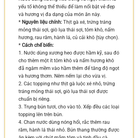
yếu tố không thể thiếu để làm nổi bật vẻ đẹp
và hương vị đa dạng của món ăn này.
*
Nguyên liệu chính:
Thịt gà xé, trứng tráng
mỏng thái sợi, giò lụa thái sợi, tôm khô, nấm
hương, rau răm, hành lá, củ cải khô (tùy chọn).
*
Cách chế biến:
1. Nước dùng xương heo được hầm kỹ, sau đó
cho thêm một ít tôm khô và nấm hương khô
đã ngâm mềm vào hầm thêm để tăng độ ngọt
và hương thơm. Nêm nếm lại cho vừa vị.
2. Các topping như thịt gà luộc xé nhỏ, trứng
tráng mỏng thái sợi, giò lụa thái sợi được
chuẩn bị riêng.
3. Trụng bún tươi, cho vào tô. Xếp đều các loại
topping lên trên bún.
4. Chan nước dùng nóng hổi, rắc thêm rau
răm, hành lá thái nhỏ. Bún thang thường được
ăn kèm với chút mắm tôm và tinh dầu cà