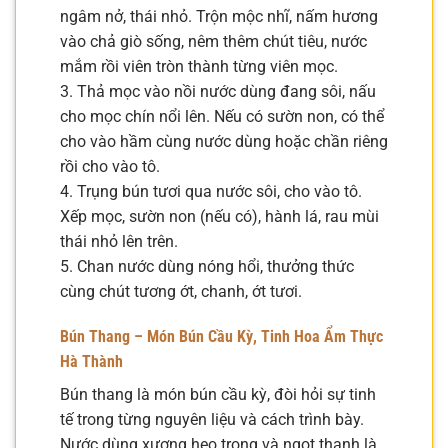
ngâm nở, thái nhỏ. Trộn mộc nhĩ, nấm hương
vào chả giò sống, nêm thêm chút tiêu, nước
mắm rồi viên tròn thành từng viên mọc.
3. Thả mọc vào nồi nước dùng đang sôi, nấu
cho mọc chín nổi lên. Nếu có sườn non, có thể
cho vào hầm cùng nước dùng hoặc chần riêng
rồi cho vào tô.
4. Trụng bún tươi qua nước sôi, cho vào tô.
Xếp mọc, sườn non (nếu có), hành lá, rau mùi
thái nhỏ lên trên.
5. Chan nước dùng nóng hổi, thưởng thức
cùng chút tương ớt, chanh, ớt tươi.
Bún Thang – Món Bún Cầu Kỳ, Tinh Hoa Ẩm Thực
Hà Thành
Bún thang là món bún cầu kỳ, đòi hỏi sự tinh
tế trong từng nguyên liệu và cách trình bày.
Nước dùng xương heo trong và ngọt thanh là