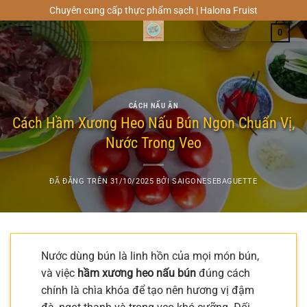
Chuyển
Chuyên cung cấp thực phẩm sạch | Halona Fruist
đến
0
nội
dung
CÁCH NẤU ĂN
Cách Hầm Xương Heo Nấu Bún Ngon Chuẩn Vị,
Nước Trong Veo
ĐÃ ĐĂNG TRÊN
31/10/2025
BỞI
SAIGONESEBAGUETTE
Nước dùng bún là linh hồn của mọi món bún,
và việc
hầm xương heo nấu bún
đúng cách
chính là chìa khóa để tạo nên hương vị đậm