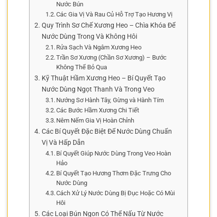
Nước Bún
Các Gia Vị Và Rau Củ Hỗ Trợ Tạo Hương Vị
Quy Trình Sơ Chế Xương Heo – Chìa Khóa Để
Nước Dùng Trong Và Không Hôi
Rửa Sạch Và Ngâm Xương Heo
Trần Sơ Xương (Chần Sơ Xương) – Bước
Không Thể Bỏ Qua
Kỹ Thuật Hầm Xương Heo – Bí Quyết Tạo
Nước Dùng Ngọt Thanh Và Trong Veo
Nướng Sơ Hành Tây, Gừng và Hành Tím
Các Bước Hầm Xương Chi Tiết
Nêm Nếm Gia Vị Hoàn Chỉnh
Các Bí Quyết Đặc Biệt Để Nước Dùng Chuẩn
Vị Và Hấp Dẫn
Bí Quyết Giúp Nước Dùng Trong Veo Hoàn
Hảo
Bí Quyết Tạo Hương Thơm Đặc Trưng Cho
Nước Dùng
Cách Xử Lý Nước Dùng Bị Đục Hoặc Có Mùi
Hôi
Các Loại Bún Ngon Có Thể Nấu Từ Nước