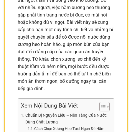
đà, ngọt thanh và trong veo khó cưỡng. Đối
với nhiều người, việc hầm xương heo thường
gặp phải tình trạng nước bị đục, có mùi hôi
hoặc không đủ vị ngọt. Bài viết này sẽ cung
cấp cho bạn một quy trình chi tiết và những bí
quyết chuyên sâu để có được nồi nước dùng
xương heo hoàn hảo, giúp món bún của bạn
đạt đến đẳng cấp của các quán ăn truyền
thống. Từ khâu chọn xương, sơ chế đến kỹ
thuật hầm và nêm nếm, mọi bước đều được
hướng dẫn tỉ mỉ để bạn có thể tự tin chế biến
món ăn thơm ngon, bổ dưỡng ngay tại căn
bếp gia đình.
Xem Nội Dung Bài Viết
Chuẩn Bị Nguyên Liệu – Nền Tảng Của Nước
Dùng Chất Lượng
Cách Chọn Xương Heo Tươi Ngon Để Hầm