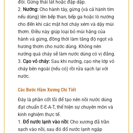
đôi. Gừng thái lát hoặc đập dập.
2.
Nướng:
Cho hành tây, gừng (và cả hành tím
nếu dùng) lên bếp than, bếp ga hoặc lò nướng
cho đến khi các mặt hơi cháy xém và dậy mùi
thơm. Điều này giúp loại bỏ mùi hăng của
hành và gừng, đồng thời làm tăng độ ngọt và
hương thơm cho nước dùng. Không nên
nướng quá cháy sẽ làm nước dùng có vị đắng.
3.
Cạo vỏ cháy:
Sau khi nướng, cạo nhẹ lớp vỏ
cháy bên ngoài (nếu có) rồi rửa sạch lại với
nước.
Các Bước Hầm Xương Chi Tiết
Đây là phần cốt lõi để tạo nên nồi nước dùng
đạt chuẩn E-E-A-T, thể hiện sự chuyên môn và
kinh nghiệm thực tế.
1.
Đổ nước lạnh vào nồi:
Cho xương đã trần
sạch vào nồi, sau đó đổ nước lạnh ngập