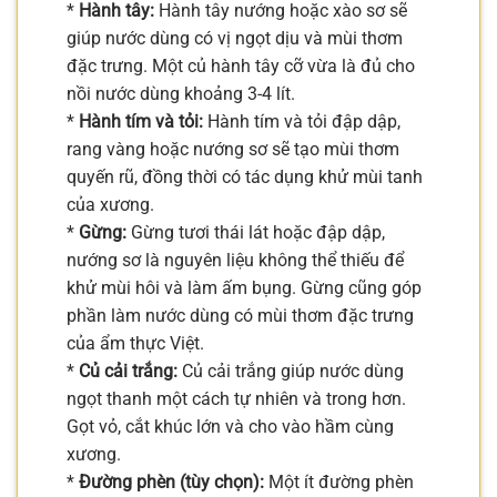
*
Hành tây:
Hành tây nướng hoặc xào sơ sẽ
giúp nước dùng có vị ngọt dịu và mùi thơm
đặc trưng. Một củ hành tây cỡ vừa là đủ cho
nồi nước dùng khoảng 3-4 lít.
*
Hành tím và tỏi:
Hành tím và tỏi đập dập,
rang vàng hoặc nướng sơ sẽ tạo mùi thơm
quyến rũ, đồng thời có tác dụng khử mùi tanh
của xương.
*
Gừng:
Gừng tươi thái lát hoặc đập dập,
nướng sơ là nguyên liệu không thể thiếu để
khử mùi hôi và làm ấm bụng. Gừng cũng góp
phần làm nước dùng có mùi thơm đặc trưng
của ẩm thực Việt.
*
Củ cải trắng:
Củ cải trắng giúp nước dùng
ngọt thanh một cách tự nhiên và trong hơn.
Gọt vỏ, cắt khúc lớn và cho vào hầm cùng
xương.
*
Đường phèn (tùy chọn):
Một ít đường phèn