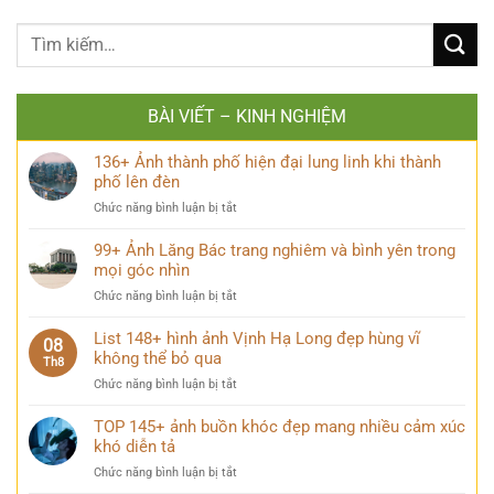
BÀI VIẾT – KINH NGHIỆM
136+ Ảnh thành phố hiện đại lung linh khi thành
phố lên đèn
ở
Chức năng bình luận bị tắt
136+
Ảnh
99+ Ảnh Lăng Bác trang nghiêm và bình yên trong
thành
mọi góc nhìn
phố
ở
Chức năng bình luận bị tắt
hiện
99+
đại
Ảnh
List 148+ hình ảnh Vịnh Hạ Long đẹp hùng vĩ
lung
08
Lăng
không thể bỏ qua
linh
Th8
Bác
khi
ở
Chức năng bình luận bị tắt
trang
thành
List
nghiêm
phố
148+
TOP 145+ ảnh buồn khóc đẹp mang nhiều cảm xúc
và
lên
hình
khó diễn tả
bình
đèn
ảnh
yên
ở
Chức năng bình luận bị tắt
Vịnh
trong
TOP