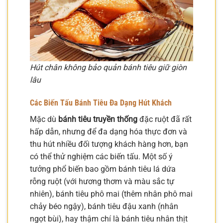
Hút chân không bảo quản bánh tiêu giữ giòn
lâu
Các Biến Tấu Bánh Tiêu Đa Dạng Hút Khách
Mặc dù
bánh tiêu truyền thống
đặc ruột đã rất
hấp dẫn, nhưng để đa dạng hóa thực đơn và
thu hút nhiều đối tượng khách hàng hơn, bạn
có thể thử nghiệm các biến tấu. Một số ý
tưởng phổ biến bao gồm bánh tiêu lá dứa
rỗng ruột (với hương thơm và màu sắc tự
nhiên), bánh tiêu phô mai (thêm nhân phô mai
chảy béo ngậy), bánh tiêu đậu xanh (nhân
ngọt bùi), hay thậm chí là bánh tiêu nhân thịt