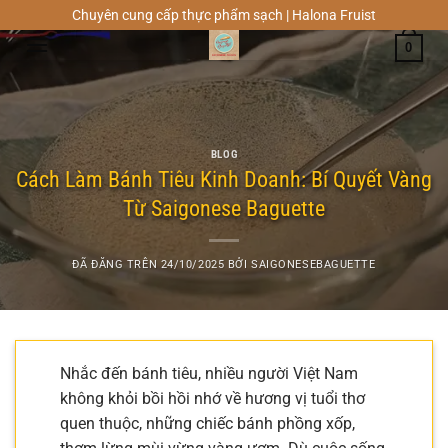
Chuyển
Chuyên cung cấp thực phẩm sạch | Halona Fruist
đến
0
nội
dung
BLOG
Cách Làm Bánh Tiêu Kinh Doanh: Bí Quyết Vàng
Từ Saigonese Baguette
ĐÃ ĐĂNG TRÊN
24/10/2025
BỞI
SAIGONESEBAGUETTE
Nhắc đến bánh tiêu, nhiều người Việt Nam
không khỏi bồi hồi nhớ về hương vị tuổi thơ
quen thuộc, những chiếc bánh phồng xốp,