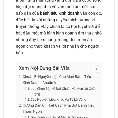
thơm lừng mùi vừng vàng ươm. Dù cuộc sống
hiện đại mang đến vô vàn món ăn mới, sức
hấp dẫn của
bánh tiêu kinh doanh
vẫn còn đó,
đặc biệt là với những ai yêu thích hương vị
truyền thống. Đây chính là cơ hội tuyệt vời để
bắt đầu một mô hình kinh doanh ẩm thực nhỏ
nhưng đầy tiềm năng, mang đến món ăn
ngon cho thực khách và lợi nhuận cho người
bán.
Xem Nội Dung Bài Viết
Chuẩn Bị Nguyên Liệu Cho Món Bánh Tiêu
Kinh Doanh Chuẩn Vị
Lựa Chọn Bột Mì Đạt Chuẩn và Men Nở Chất
Lượng
Các Nguyên Liệu Khác Và Tỷ Lệ Vàng
Hướng Dẫn Chi Tiết Cách Pha Bột Bánh Tiêu
Thơm Ngon
Quy Trình Kích Hoạt Men Nở Chuẩn Xác