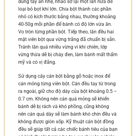
dùng tay ấn nhẹ, nhào sơ lại một lần nữa để
loại bỏ bọt khí lớn. Chia bột thành các phần
nhỏ có kích thước bằng nhau, thường khoảng
40-50g mỗi phần để bánh có độ lớn vừa ăn.
Vo tròn từng phần bột. Tiếp theo, lăn đều hai
mặt viên bột qua vừng trắng đã chuẩn bị sẵn.
Tránh lăn quá nhiều vừng vì khi chiên, lớp
vừng thừa dễ bị cháy đen, làm bánh mất thẩm
mỹ và có vị đắng.
Sử dụng cây cán bột bằng gỗ hoặc inox để
cán mỏng từng viên bột. Cán đều tay từ trong
ra ngoài, giữ cho độ dày của bột khoảng 0.5 –
0.7 cm. Không nên cán quá mỏng sẽ khiến
bánh dễ bị rách và khó phồng, cũng không
nên cán quá dày sẽ làm bánh khó chín đều và
không được giòn xốp. Kỹ thuật cán bột đồng
đều sẽ giúp tất cả các chiếc bánh tiêu của bạn