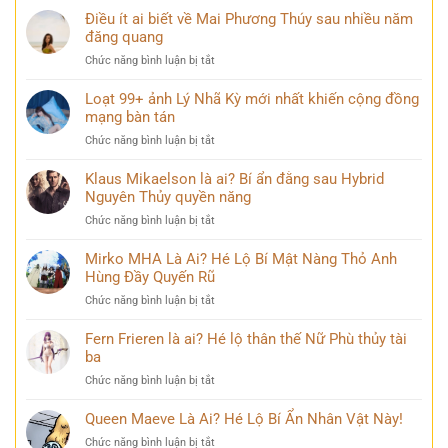
Hạ
mọi
145+
Điều ít ai biết về Mai Phương Thúy sau nhiều năm
Long
góc
ảnh
đăng quang
đẹp
nhìn
buồn
hùng
ở
Chức năng bình luận bị tắt
khóc
vĩ
Điều
đẹp
không
ít
Loạt 99+ ảnh Lý Nhã Kỳ mới nhất khiến cộng đồng
mang
thể
ai
mạng bàn tán
nhiều
bỏ
biết
cảm
qua
ở
Chức năng bình luận bị tắt
về
xúc
Loạt
Mai
khó
99+
Klaus Mikaelson là ai? Bí ẩn đằng sau Hybrid
Phương
diễn
ảnh
Nguyên Thủy quyền năng
Thúy
tả
Lý
sau
ở
Chức năng bình luận bị tắt
Nhã
nhiều
Klaus
Kỳ
năm
Mikaelson
Mirko MHA Là Ai? Hé Lộ Bí Mật Nàng Thỏ Anh
mới
đăng
là
Hùng Đầy Quyến Rũ
nhất
quang
ai?
khiến
ở
Chức năng bình luận bị tắt
Bí
cộng
Mirko
ẩn
đồng
MHA
Fern Frieren là ai? Hé lộ thân thế Nữ Phù thủy tài
đằng
mạng
Là
ba
sau
bàn
Ai?
Hybrid
tán
ở
Chức năng bình luận bị tắt
Hé
Nguyên
Fern
Lộ
Thủy
Frieren
Queen Maeve Là Ai? Hé Lộ Bí Ẩn Nhân Vật Này!
Bí
quyền
là
Mật
năng
ở
Chức năng bình luận bị tắt
ai?