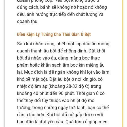
doanh
phồng xốp. Nếu bột không được ủ
đúng cách, bánh sẽ không nở hoặc nở không
đều, ảnh hưởng trực tiếp đến chất lượng và
doanh thu.
Điều Kiện Lý Tưởng Cho Thời Gian Ủ Bột
Sau khi nhào xong, phết một lớp dầu ăn mỏng
quanh thành âu bột để chống dính. Đặt khối
bột đã nhào vào âu, dùng màng bọc thực
phẩm hoặc khăn sạch ẩm bọc kín miệng âu
lại. Mục đích là để ngăn không khí lọt vào làm
khô bề mặt bột. Đặt âu bột ở nơi kín gió, có
nhiệt độ ấm áp (khoảng 28-32 độ C) trong
khoảng 40 phút đến 90 phút. Thời gian ủ có
thể thay đổi tùy thuộc vào nhiệt độ môi
trường; trong những ngày trời lạnh, bạn có thể
cần ủ lâu hơn. Khi bột đã nở gấp đôi so với
ban đầu là đạt yêu cầu. Quá trình ủ giúp men