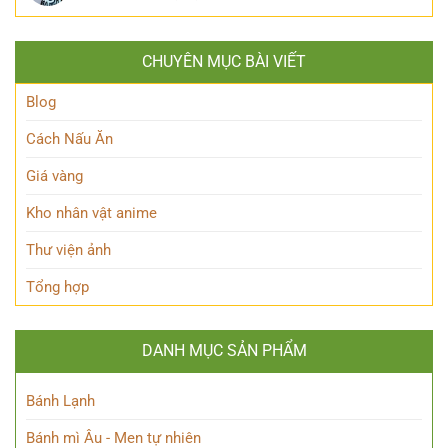
Nàng
Queen
Hé
Thỏ
Maeve
lộ
Anh
Là
thân
Hùng
CHUYÊN MỤC BÀI VIẾT
Ai?
thế
Đầy
Hé
Nữ
Quyến
Lộ
Blog
Phù
Rũ
Bí
thủy
Ẩn
tài
Cách Nấu Ăn
Nhân
ba
Vật
Giá vàng
Này!
Kho nhân vật anime
Thư viện ảnh
Tổng hợp
DANH MỤC SẢN PHẨM
Bánh Lạnh
Bánh mì Âu - Men tự nhiên