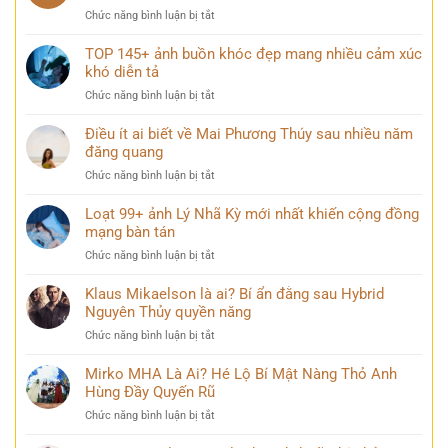
Bác
khi
ở
Chức năng bình luận bị tắt
trang
thành
List
nghiêm
phố
148+
TOP 145+ ảnh buồn khóc đẹp mang nhiều cảm xúc
và
lên
hình
khó diễn tả
bình
đèn
ảnh
yên
ở
Chức năng bình luận bị tắt
Vịnh
trong
TOP
Hạ
mọi
145+
Điều ít ai biết về Mai Phương Thúy sau nhiều năm
Long
góc
ảnh
đăng quang
đẹp
nhìn
buồn
hùng
ở
Chức năng bình luận bị tắt
khóc
vĩ
Điều
đẹp
không
ít
Loạt 99+ ảnh Lý Nhã Kỳ mới nhất khiến cộng đồng
mang
thể
ai
mạng bàn tán
nhiều
bỏ
biết
cảm
qua
ở
Chức năng bình luận bị tắt
về
xúc
Loạt
Mai
khó
99+
Klaus Mikaelson là ai? Bí ẩn đằng sau Hybrid
Phương
diễn
ảnh
Nguyên Thủy quyền năng
Thúy
tả
Lý
sau
ở
Chức năng bình luận bị tắt
Nhã
nhiều
Klaus
Kỳ
năm
Mikaelson
Mirko MHA Là Ai? Hé Lộ Bí Mật Nàng Thỏ Anh
mới
đăng
là
Hùng Đầy Quyến Rũ
nhất
quang
ai?
khiến
ở
Chức năng bình luận bị tắt
Bí
cộng
Mirko
ẩn
đồng