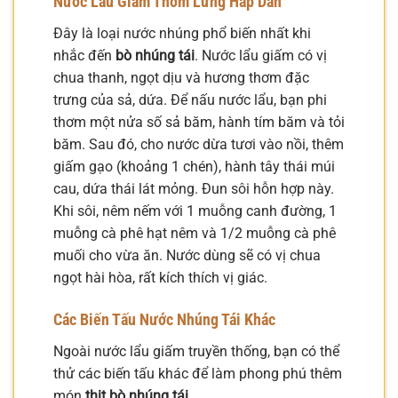
Nước Lẩu Giấm Thơm Lừng Hấp Dẫn
Đây là loại nước nhúng phổ biến nhất khi
nhắc đến
bò nhúng tái
. Nước lẩu giấm có vị
chua thanh, ngọt dịu và hương thơm đặc
trưng của sả, dứa. Để nấu nước lẩu, bạn phi
thơm một nửa số sả băm, hành tím băm và tỏi
băm. Sau đó, cho nước dừa tươi vào nồi, thêm
giấm gạo (khoảng 1 chén), hành tây thái múi
cau, dứa thái lát mỏng. Đun sôi hỗn hợp này.
Khi sôi, nêm nếm với 1 muỗng canh đường, 1
muỗng cà phê hạt nêm và 1/2 muỗng cà phê
muối cho vừa ăn. Nước dùng sẽ có vị chua
ngọt hài hòa, rất kích thích vị giác.
Các Biến Tấu Nước Nhúng Tái Khác
Ngoài nước lẩu giấm truyền thống, bạn có thể
thử các biến tấu khác để làm phong phú thêm
món
thịt bò nhúng tái
.