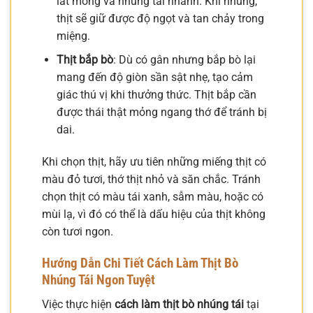
lát mỏng và nhúng tái nhanh. Khi nhúng,
thịt sẽ giữ được độ ngọt và tan chảy trong
miệng.
Thịt bắp bò
: Dù có gân nhưng bắp bò lại
mang đến độ giòn sần sật nhẹ, tạo cảm
giác thú vị khi thưởng thức. Thịt bắp cần
được thái thật mỏng ngang thớ để tránh bị
dai.
Khi chọn thịt, hãy ưu tiên những miếng thịt có
màu đỏ tươi, thớ thịt nhỏ và săn chắc. Tránh
chọn thịt có màu tái xanh, sẫm màu, hoặc có
mùi lạ, vì đó có thể là dấu hiệu của thịt không
còn tươi ngon.
Hướng Dẫn Chi Tiết Cách Làm Thịt Bò
Nhúng Tái Ngon Tuyệt
Việc thực hiện
cách làm thịt bò nhúng tái
tại