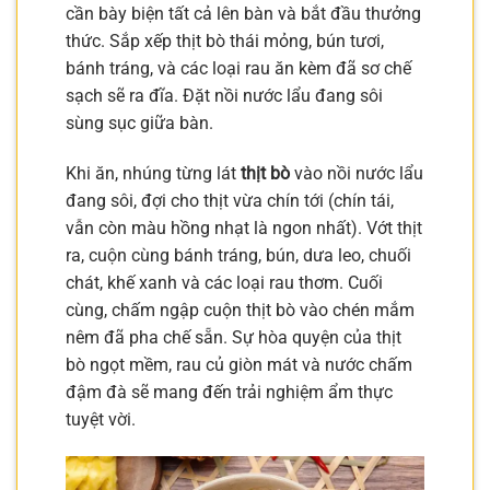
cần bày biện tất cả lên bàn và bắt đầu thưởng
thức. Sắp xếp thịt bò thái mỏng, bún tươi,
bánh tráng, và các loại rau ăn kèm đã sơ chế
sạch sẽ ra đĩa. Đặt nồi nước lẩu đang sôi
sùng sục giữa bàn.
Khi ăn, nhúng từng lát
thịt bò
vào nồi nước lẩu
đang sôi, đợi cho thịt vừa chín tới (chín tái,
vẫn còn màu hồng nhạt là ngon nhất). Vớt thịt
ra, cuộn cùng bánh tráng, bún, dưa leo, chuối
chát, khế xanh và các loại rau thơm. Cuối
cùng, chấm ngập cuộn thịt bò vào chén mắm
nêm đã pha chế sẵn. Sự hòa quyện của thịt
bò ngọt mềm, rau củ giòn mát và nước chấm
đậm đà sẽ mang đến trải nghiệm ẩm thực
tuyệt vời.