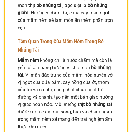
món
thịt bò nhúng tái
, đặc biệt là
bò nhúng
giấm
. Hương vị đậm đà, chua cay mặn ngọt
của mắm nêm sẽ làm món ăn thêm phần trọn
vẹn.
Tầm Quan Trọng Của Mắm Nêm Trong Bò
Nhúng Tái
Mắm nêm
không chỉ là nước chấm mà còn là
yếu tố cân bằng hương vị cho món
bò nhúng
tái
. Vị mặn đặc trưng của mắm, hòa quyện với
vị ngọt của dứa băm, cay nồng của ớt, thơm
của tỏi và sả phi, cùng chút chua ngọt từ
đường và chanh, tạo nên một bản giao hưởng
vị giác hoàn hảo. Mỗi miếng
thịt bò nhúng tái
được cuộn cùng rau sống, bún và chấm ngập
trong mắm nêm sẽ mang đến trải nghiệm ẩm
thực khó quên.