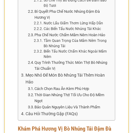
Sơ Chế Thịt Bò Đúng Cách Để Đảm Bảo
Độ Tươi
Bí Quyết Pha Chế Nước Nhúng Đậm Đà
Hương Vị
Nước Lẩu Giấm Thơm Lừng Hấp Dẫn
Các Biến Tấu Nước Nhúng Tái Khác
Pha Chế Nước Chấm Mắm Nêm Hoàn Hảo
Tầm Quan Trọng Của Mắm Nêm Trong
Bò Nhúng Tái
Biến Tấu Nước Chấm Khác Ngoài Mắm
Nêm
Quy Trình Thưởng Thức Món Thịt Bò Nhúng
Tái Chuẩn Vị
Mẹo Nhỏ Để Món Bò Nhúng Tái Thêm Hoàn
Hảo
Cách Chọn Rau Ăn Kèm Phù Hợp
Thời Gian Nhúng Thịt Tối Ưu Cho Độ Mềm
Ngọt
Bảo Quản Nguyên Liệu Và Thành Phẩm
Câu Hỏi Thường Gặp (FAQs)
Khám Phá Hương Vị Bò Nhúng Tái Đậm Đà