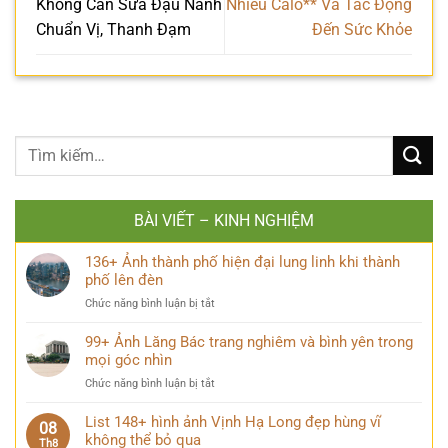
Không Cần Sữa Đậu Nành
Nhiêu Calo** Và Tác Động
Chuẩn Vị, Thanh Đạm
Đến Sức Khỏe
BÀI VIẾT – KINH NGHIỆM
136+ Ảnh thành phố hiện đại lung linh khi thành
phố lên đèn
ở
Chức năng bình luận bị tắt
136+
Ảnh
99+ Ảnh Lăng Bác trang nghiêm và bình yên trong
thành
mọi góc nhìn
phố
ở
Chức năng bình luận bị tắt
hiện
99+
đại
Ảnh
List 148+ hình ảnh Vịnh Hạ Long đẹp hùng vĩ
lung
08
Lăng
không thể bỏ qua
linh
Th8