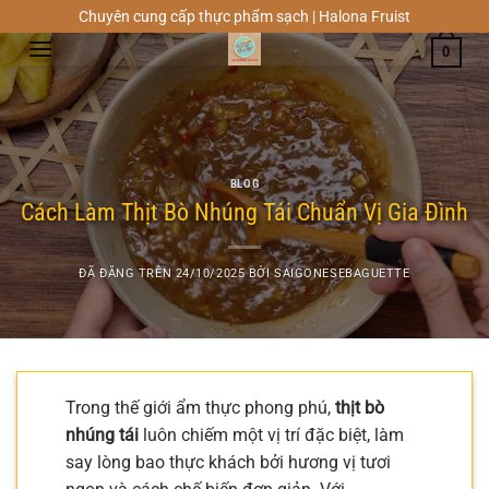
Chuyển
Chuyên cung cấp thực phẩm sạch | Halona Fruist
đến
0
nội
dung
BLOG
Cách Làm Thịt Bò Nhúng Tái Chuẩn Vị Gia Đình
ĐÃ ĐĂNG TRÊN
24/10/2025
BỞI
SAIGONESEBAGUETTE
Trong thế giới ẩm thực phong phú,
thịt bò
nhúng tái
luôn chiếm một vị trí đặc biệt, làm
say lòng bao thực khách bởi hương vị tươi