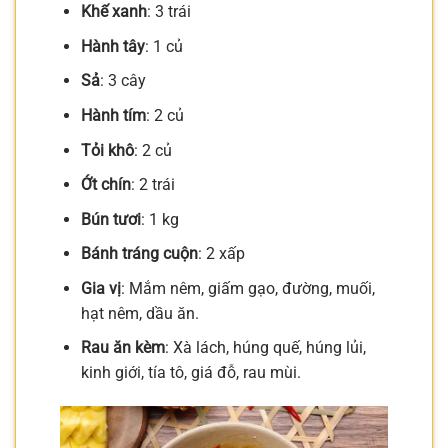
Khế xanh
: 3 trái
Hành tây
: 1 củ
Sả
: 3 cây
Hành tím
: 2 củ
Tỏi khô
: 2 củ
Ớt chín
: 2 trái
Bún tươi
: 1 kg
Bánh tráng cuộn
: 2 xấp
Gia vị
: Mắm nêm, giấm gạo, đường, muối,
hạt nêm, dầu ăn.
Rau ăn kèm
: Xà lách, húng quế, húng lủi,
kinh giới, tía tô, giá đỗ, rau mùi.