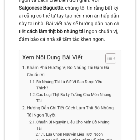
ngon và cách chế biến đơn giản. Với
Saigonese Baguette
, chúng tôi tin rằng bất kỳ
ai cũng có thể tự tay tạo nên món ăn hấp dẫn
này tại nhà. Bài viết này sẽ hướng dẫn bạn chi
tiết
cách làm thịt bò nhúng tái
ngon chuẩn vị,
đảm bảo cả nhà sẽ tấm tắc khen ngon.
Xem Nội Dung Bài Viết
Khám Phá Hương Vị Bò Nhúng Tái Đậm Đà
Chuẩn Vị
Bò Nhúng Tái Là Gì? Vì Sao Được Yêu
Thích?
Các Loại Thịt Bò Lý Tưởng Cho Món Nhúng
Tái
Hướng Dẫn Chi Tiết Cách Làm Thịt Bò Nhúng
Tái Ngon Tuyệt
Chuẩn Bị Nguyên Liệu Cho Món Bò Nhúng
Tái
Lựa Chọn Nguyên Liệu Tươi Ngon