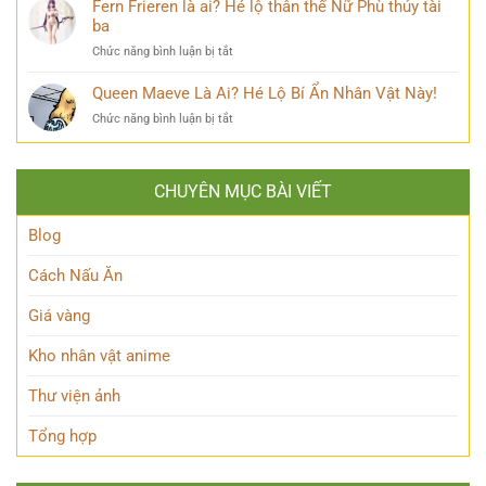
MHA
Fern Frieren là ai? Hé lộ thân thế Nữ Phù thủy tài
đằng
mạng
Là
ba
sau
bàn
Ai?
Hybrid
tán
ở
Chức năng bình luận bị tắt
Hé
Nguyên
Fern
Lộ
Thủy
Frieren
Queen Maeve Là Ai? Hé Lộ Bí Ẩn Nhân Vật Này!
Bí
quyền
là
Mật
năng
ở
Chức năng bình luận bị tắt
ai?
Nàng
Queen
Hé
Thỏ
Maeve
lộ
Anh
Là
thân
Hùng
CHUYÊN MỤC BÀI VIẾT
Ai?
thế
Đầy
Hé
Nữ
Quyến
Lộ
Blog
Phù
Rũ
Bí
thủy
Ẩn
tài
Cách Nấu Ăn
Nhân
ba
Vật
Giá vàng
Này!
Kho nhân vật anime
Thư viện ảnh
Tổng hợp