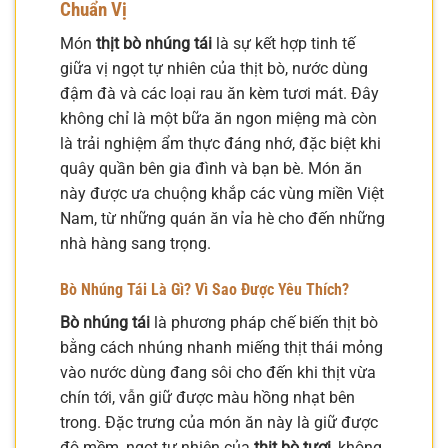
Chuẩn Vị
Món
thịt bò nhúng tái
là sự kết hợp tinh tế
giữa vị ngọt tự nhiên của thịt bò, nước dùng
đậm đà và các loại rau ăn kèm tươi mát. Đây
không chỉ là một bữa ăn ngon miệng mà còn
là trải nghiệm ẩm thực đáng nhớ, đặc biệt khi
quây quần bên gia đình và bạn bè. Món ăn
này được ưa chuộng khắp các vùng miền Việt
Nam, từ những quán ăn vỉa hè cho đến những
nhà hàng sang trọng.
Bò Nhúng Tái Là Gì? Vì Sao Được Yêu Thích?
Bò nhúng tái
là phương pháp chế biến thịt bò
bằng cách nhúng nhanh miếng thịt thái mỏng
vào nước dùng đang sôi cho đến khi thịt vừa
chín tới, vẫn giữ được màu hồng nhạt bên
trong. Đặc trưng của món ăn này là giữ được
độ mềm, ngọt tự nhiên của
thịt bò tươi
, không