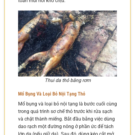
toàn mùi hôi khó chịu.
Thui da thỏ bằng rơm
Mổ Bụng Và Loại Bỏ Nội Tạng Thỏ
Mổ bụng và loại bỏ nội tạng là bước cuối cùng
trong quá trình sơ chế thỏ trước khi rửa sạch
và chặt thành miếng. Bắt đầu bằng việc dùng
dao rạch một đường nông ở phần ức để tách
lớp da (nếu giữ da). Sau đó, dùng kéo cắt mở