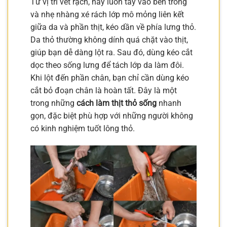
Từ vị trí vết rạch, hãy luồn tay vào bên trong
và nhẹ nhàng xé rách lớp mô mỏng liên kết
giữa da và phần thịt, kéo dần về phía lưng thỏ.
Da thỏ thường không dính quá chặt vào thịt,
giúp bạn dễ dàng lột ra. Sau đó, dùng kéo cắt
dọc theo sống lưng để tách lớp da làm đôi.
Khi lột đến phần chân, bạn chỉ cần dùng kéo
cắt bỏ đoạn chân là hoàn tất. Đây là một
trong những
cách làm thịt thỏ sống
nhanh
gọn, đặc biệt phù hợp với những người không
có kinh nghiệm tuốt lông thỏ.