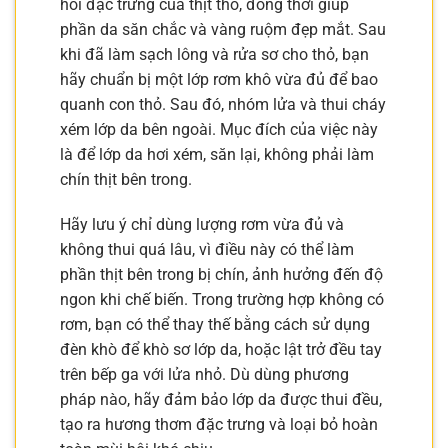
hôi đặc trưng của thịt thỏ, đồng thời giúp
phần da săn chắc và vàng ruộm đẹp mắt. Sau
khi đã làm sạch lông và rửa sơ cho thỏ, bạn
hãy chuẩn bị một lớp rơm khô vừa đủ để bao
quanh con thỏ. Sau đó, nhóm lửa và thui cháy
xém lớp da bên ngoài. Mục đích của việc này
là để lớp da hơi xém, săn lại, không phải làm
chín thịt bên trong.
Hãy lưu ý chỉ dùng lượng rơm vừa đủ và
không thui quá lâu, vì điều này có thể làm
phần thịt bên trong bị chín, ảnh hưởng đến độ
ngon khi chế biến. Trong trường hợp không có
rơm, bạn có thể thay thế bằng cách sử dụng
đèn khò để khò sơ lớp da, hoặc lật trở đều tay
trên bếp ga với lửa nhỏ. Dù dùng phương
pháp nào, hãy đảm bảo lớp da được thui đều,
tạo ra hương thơm đặc trưng và loại bỏ hoàn