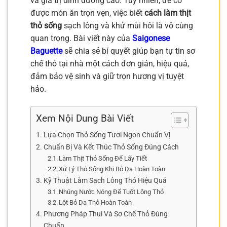
và giá trị dinh dưỡng cao. Tuy nhiên, để có
được món ăn trọn vẹn, việc biết
cách làm thịt
thỏ sống
sạch lông và khử mùi hôi là vô cùng
quan trọng. Bài viết này của
Saigonese
Baguette
sẽ chia sẻ bí quyết giúp bạn tự tin sơ
chế thỏ tại nhà một cách đơn giản, hiệu quả,
đảm bảo vệ sinh và giữ trọn hương vị tuyệt
hảo.
Xem Nội Dung Bài Viết
Lựa Chọn Thỏ Sống Tươi Ngon Chuẩn Vị
Chuẩn Bị Và Kết Thúc Thỏ Sống Đúng Cách
Làm Thịt Thỏ Sống Để Lấy Tiết
Xử Lý Thỏ Sống Khi Bỏ Da Hoàn Toàn
Kỹ Thuật Làm Sạch Lông Thỏ Hiệu Quả
Nhúng Nước Nóng Để Tuốt Lông Thỏ
Lột Bỏ Da Thỏ Hoàn Toàn
Phương Pháp Thui Và Sơ Chế Thỏ Đúng
Chuẩn