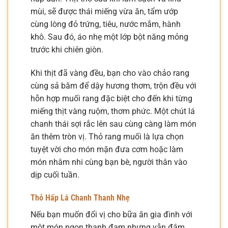
mùi, sẽ được thái miếng vừa ăn, tẩm ướp
cùng lòng đỏ trứng, tiêu, nước mắm, hành
khô. Sau đó, áo nhẹ một lớp bột năng mỏng
trước khi chiên giòn.
Khi thịt đã vàng đều, bạn cho vào chảo rang
cùng sả băm để dậy hương thơm, trộn đều với
hỗn hợp muối rang đặc biệt cho đến khi từng
miếng thịt vàng ruộm, thơm phức. Một chút lá
chanh thái sợi rắc lên sau cùng càng làm món
ăn thêm tròn vị. Thỏ rang muối là lựa chọn
tuyệt vời cho món mặn đưa cơm hoặc làm
món nhâm nhi cùng bạn bè, người thân vào
dịp cuối tuần.
Thỏ Hấp Lá Chanh Thanh Nhẹ
Nếu bạn muốn đổi vị cho bữa ăn gia đình với
một món ngon thanh đạm nhưng vẫn đậm