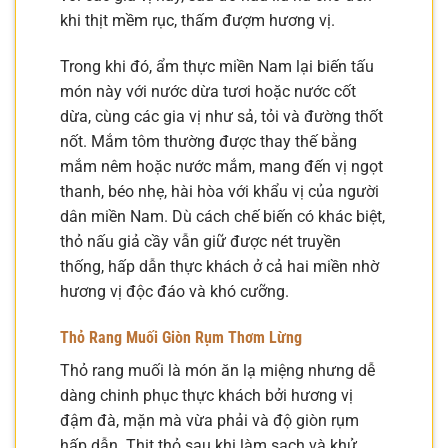
khi thịt mềm rục, thấm đượm hương vị.
Trong khi đó, ẩm thực miền Nam lại biến tấu
món này với nước dừa tươi hoặc nước cốt
dừa, cùng các gia vị như sả, tỏi và đường thốt
nốt. Mắm tôm thường được thay thế bằng
mắm nêm hoặc nước mắm, mang đến vị ngọt
thanh, béo nhẹ, hài hòa với khẩu vị của người
dân miền Nam. Dù cách chế biến có khác biệt,
thỏ nấu giả cầy vẫn giữ được nét truyền
thống, hấp dẫn thực khách ở cả hai miền nhờ
hương vị độc đáo và khó cưỡng.
Thỏ Rang Muối Giòn Rụm Thơm Lừng
Thỏ rang muối là món ăn lạ miệng nhưng dễ
dàng chinh phục thực khách bởi hương vị
đậm đà, mặn mà vừa phải và độ giòn rụm
hấp dẫn. Thịt thỏ sau khi làm sạch và khử