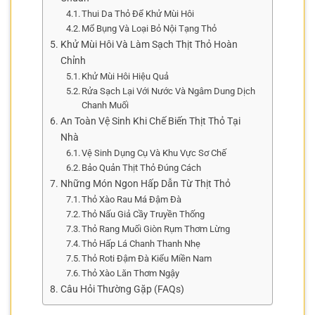
Thui Da Thỏ Để Khử Mùi Hôi
Mổ Bụng Và Loại Bỏ Nội Tạng Thỏ
Khử Mùi Hôi Và Làm Sạch Thịt Thỏ Hoàn
Chỉnh
Khử Mùi Hôi Hiệu Quả
Rửa Sạch Lại Với Nước Và Ngâm Dung Dịch
Chanh Muối
An Toàn Vệ Sinh Khi Chế Biến Thịt Thỏ Tại
Nhà
Vệ Sinh Dụng Cụ Và Khu Vực Sơ Chế
Bảo Quản Thịt Thỏ Đúng Cách
Những Món Ngon Hấp Dẫn Từ Thịt Thỏ
Thỏ Xào Rau Má Đậm Đà
Thỏ Nấu Giả Cầy Truyền Thống
Thỏ Rang Muối Giòn Rụm Thơm Lừng
Thỏ Hấp Lá Chanh Thanh Nhẹ
Thỏ Roti Đậm Đà Kiểu Miền Nam
Thỏ Xào Lăn Thơm Ngậy
Câu Hỏi Thường Gặp (FAQs)