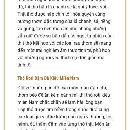
đà, thì thỏ hấp lá chanh sẽ là gợi ý tuyệt vời.
Thịt thỏ được hấp chín tới, hòa quyện cùng
hương thơm đặc trưng của lá chanh, sả, riềng
và gừng, tạo nên món ăn nhẹ nhàng nhưng
vẫn giữ được sự hấp dẫn. Vị ngọt tự nhiên của
thịt thỏ kết hợp với các loại rau thơm sẽ mang
đến một trải nghiệm ẩm thực tinh tế, phù hợp
với những người yêu thích sự đơn giản mà
tinh tế.
Thỏ Roti Đậm Đà Kiểu Miền Nam
Đối với những tín đồ của món mặn đậm đà,
thơm béo để ăn kèm bánh mì, thì thỏ roti kiểu
miền Nam chắc chắn sẽ làm hài lòng bạn.
Thịt thỏ được rim mềm trong nước dừa cùng
các loại gia vị đặc trưng như ngũ vị hương, tỏi,
hành, ớt, thấm đẫm vào từng thớ thịt. Món ăn