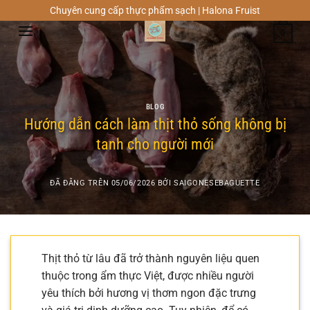
Chuyển
Chuyên cung cấp thực phẩm sạch | Halona Fruist
đến
0
nội
dung
BLOG
Hướng dẫn cách làm thịt thỏ sống không bị
tanh cho người mới
ĐÃ ĐĂNG TRÊN
05/06/2026
BỞI
SAIGONESEBAGUETTE
Thịt thỏ từ lâu đã trở thành nguyên liệu quen
thuộc trong ẩm thực Việt, được nhiều người
yêu thích bởi hương vị thơm ngon đặc trưng