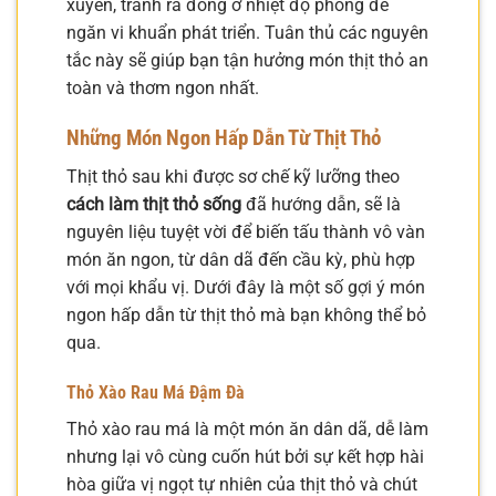
xuyên, tránh rã đông ở nhiệt độ phòng để
ngăn vi khuẩn phát triển. Tuân thủ các nguyên
tắc này sẽ giúp bạn tận hưởng món thịt thỏ an
toàn và thơm ngon nhất.
Những Món Ngon Hấp Dẫn Từ Thịt Thỏ
Thịt thỏ sau khi được sơ chế kỹ lưỡng theo
cách làm thịt thỏ sống
đã hướng dẫn, sẽ là
nguyên liệu tuyệt vời để biến tấu thành vô vàn
món ăn ngon, từ dân dã đến cầu kỳ, phù hợp
với mọi khẩu vị. Dưới đây là một số gợi ý món
ngon hấp dẫn từ thịt thỏ mà bạn không thể bỏ
qua.
Thỏ Xào Rau Má Đậm Đà
Thỏ xào rau má là một món ăn dân dã, dễ làm
nhưng lại vô cùng cuốn hút bởi sự kết hợp hài
hòa giữa vị ngọt tự nhiên của thịt thỏ và chút