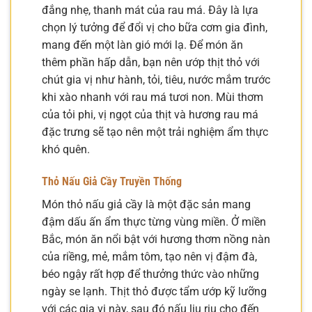
đắng nhẹ, thanh mát của rau má. Đây là lựa
chọn lý tưởng để đổi vị cho bữa cơm gia đình,
mang đến một làn gió mới lạ. Để món ăn
thêm phần hấp dẫn, bạn nên ướp thịt thỏ với
chút gia vị như hành, tỏi, tiêu, nước mắm trước
khi xào nhanh với rau má tươi non. Mùi thơm
của tỏi phi, vị ngọt của thịt và hương rau má
đặc trưng sẽ tạo nên một trải nghiệm ẩm thực
khó quên.
Thỏ Nấu Giả Cầy Truyền Thống
Món thỏ nấu giả cầy là một đặc sản mang
đậm dấu ấn ẩm thực từng vùng miền. Ở miền
Bắc, món ăn nổi bật với hương thơm nồng nàn
của riềng, mẻ, mắm tôm, tạo nên vị đậm đà,
béo ngậy rất hợp để thưởng thức vào những
ngày se lạnh. Thịt thỏ được tẩm ướp kỹ lưỡng
với các gia vị này, sau đó nấu liu riu cho đến