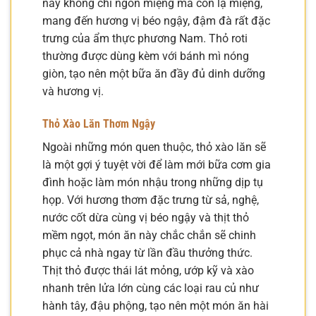
này không chỉ ngon miệng mà còn lạ miệng,
mang đến hương vị béo ngậy, đậm đà rất đặc
trưng của ẩm thực phương Nam. Thỏ roti
thường được dùng kèm với bánh mì nóng
giòn, tạo nên một bữa ăn đầy đủ dinh dưỡng
và hương vị.
Thỏ Xào Lăn Thơm Ngậy
Ngoài những món quen thuộc, thỏ xào lăn sẽ
là một gợi ý tuyệt vời để làm mới bữa cơm gia
đình hoặc làm món nhậu trong những dịp tụ
họp. Với hương thơm đặc trưng từ sả, nghệ,
nước cốt dừa cùng vị béo ngậy và thịt thỏ
mềm ngọt, món ăn này chắc chắn sẽ chinh
phục cả nhà ngay từ lần đầu thưởng thức.
Thịt thỏ được thái lát mỏng, ướp kỹ và xào
nhanh trên lửa lớn cùng các loại rau củ như
hành tây, đậu phộng, tạo nên một món ăn hài