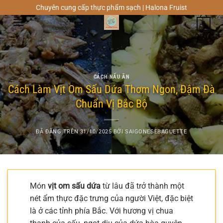
Chuyển
Chuyên cung cấp thực phẩm sạch | Halona Fruist
đến
0
nội
dung
CÁCH NẤU ĂN
Cách Làm Vịt Om Sấu Dứa Thơm Ngon, Đậm Đà
Chuẩn Vị Bắc Bộ
ĐÃ ĐĂNG TRÊN
31/10/2025
BỞI
SAIGONESEBAGUETTE
Món
vịt om sấu dứa
từ lâu đã trở thành một
nét ẩm thực đặc trưng của người Việt, đặc biệt
là ở các tỉnh phía Bắc. Với hương vị chua