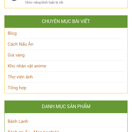
ở
Chức năng bình luận bị tắt
Khám
Thế
Hakari
phá
giới
JJK
‘trái
Siêu
là
tim’
nhiên?
CHUYÊN MỤC BÀI VIẾT
ai?
của
Hé
Blue
lộ
Blog
Lock!
sức
mạnh
Cách Nấu Ăn
độc
đáo
Giá vàng
của
Chú
Kho nhân vật anime
thuật
sư
Thư viện ảnh
thiên
tài
Tổng hợp
DANH MỤC SẢN PHẨM
Bánh Lạnh