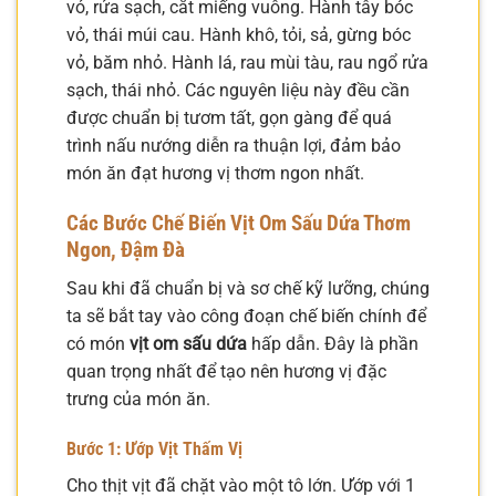
vỏ, rửa sạch, cắt miếng vuông. Hành tây bóc
vỏ, thái múi cau. Hành khô, tỏi, sả, gừng bóc
vỏ, băm nhỏ. Hành lá, rau mùi tàu, rau ngổ rửa
sạch, thái nhỏ. Các nguyên liệu này đều cần
được chuẩn bị tươm tất, gọn gàng để quá
trình nấu nướng diễn ra thuận lợi, đảm bảo
món ăn đạt hương vị thơm ngon nhất.
Các Bước Chế Biến Vịt Om Sấu Dứa Thơm
Ngon, Đậm Đà
Sau khi đã chuẩn bị và sơ chế kỹ lưỡng, chúng
ta sẽ bắt tay vào công đoạn chế biến chính để
có món
vịt om sấu dứa
hấp dẫn. Đây là phần
quan trọng nhất để tạo nên hương vị đặc
trưng của món ăn.
Bước 1: Ướp Vịt Thấm Vị
Cho thịt vịt đã chặt vào một tô lớn. Ướp với 1