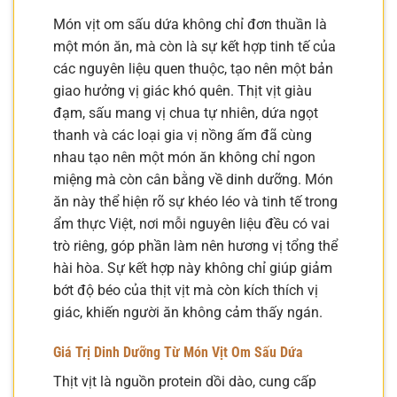
Món vịt om sấu dứa không chỉ đơn thuần là
một món ăn, mà còn là sự kết hợp tinh tế của
các nguyên liệu quen thuộc, tạo nên một bản
giao hưởng vị giác khó quên. Thịt vịt giàu
đạm, sấu mang vị chua tự nhiên, dứa ngọt
thanh và các loại gia vị nồng ấm đã cùng
nhau tạo nên một món ăn không chỉ ngon
miệng mà còn cân bằng về dinh dưỡng. Món
ăn này thể hiện rõ sự khéo léo và tinh tế trong
ẩm thực Việt, nơi mỗi nguyên liệu đều có vai
trò riêng, góp phần làm nên hương vị tổng thể
hài hòa. Sự kết hợp này không chỉ giúp giảm
bớt độ béo của thịt vịt mà còn kích thích vị
giác, khiến người ăn không cảm thấy ngán.
Giá Trị Dinh Dưỡng Từ Món Vịt Om Sấu Dứa
Thịt vịt là nguồn protein dồi dào, cung cấp