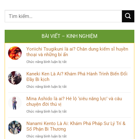
BÀI VIẾT – KINH NGHIỆM
Yoriichi Tsugikuni là ai? Chân dung kiếm sĩ huyền
thoại và những bí ẩn
ở
Chức năng bình luận bị tắt
Yoriichi
Tsugikuni
Kaneki Ken Là Ai? Khám Phá Hành Trình Biến Đổi
là
Đầy Bi kịch
ai?
ở
Chức năng bình luận bị tắt
Chân
Kaneki
dung
Ken
Mina Ashido là ai? Hé lộ ‘siêu năng lực’ và câu
kiếm
Là
chuyện đời thú vị
sĩ
Ai?
huyền
ở
Chức năng bình luận bị tắt
Khám
thoại
Mina
Phá
và
Ashido
Nanami Kento Là Ai: Khám Phá Pháp Sư Lý Trí &
Hành
những
là
Số Phận Bi Thương
Trình
bí
ai?
Biến
ẩn
ở
Chức năng bình luận bị tắt
Hé