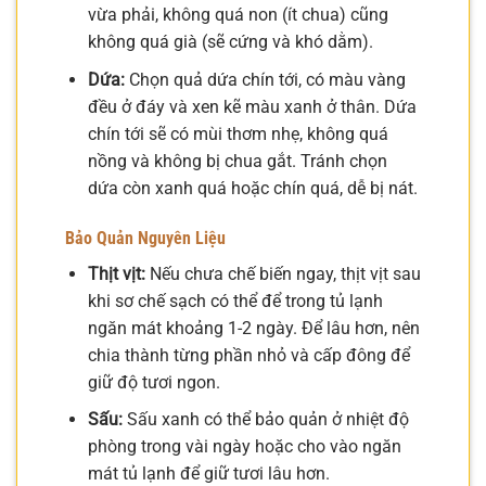
vừa phải, không quá non (ít chua) cũng
không quá già (sẽ cứng và khó dằm).
Dứa:
Chọn quả dứa chín tới, có màu vàng
đều ở đáy và xen kẽ màu xanh ở thân. Dứa
chín tới sẽ có mùi thơm nhẹ, không quá
nồng và không bị chua gắt. Tránh chọn
dứa còn xanh quá hoặc chín quá, dễ bị nát.
Bảo Quản Nguyên Liệu
Thịt vịt:
Nếu chưa chế biến ngay, thịt vịt sau
khi sơ chế sạch có thể để trong tủ lạnh
ngăn mát khoảng 1-2 ngày. Để lâu hơn, nên
chia thành từng phần nhỏ và cấp đông để
giữ độ tươi ngon.
Sấu:
Sấu xanh có thể bảo quản ở nhiệt độ
phòng trong vài ngày hoặc cho vào ngăn
mát tủ lạnh để giữ tươi lâu hơn.