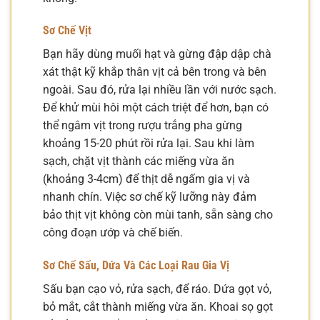
Sơ Chế Vịt
Bạn hãy dùng muối hạt và gừng đập dập chà
xát thật kỹ khắp thân vịt cả bên trong và bên
ngoài. Sau đó, rửa lại nhiều lần với nước sạch.
Để khử mùi hôi một cách triệt để hơn, bạn có
thể ngâm vịt trong rượu trắng pha gừng
khoảng 15-20 phút rồi rửa lại. Sau khi làm
sạch, chặt vịt thành các miếng vừa ăn
(khoảng 3-4cm) để thịt dễ ngấm gia vị và
nhanh chín. Việc sơ chế kỹ lưỡng này đảm
bảo thịt vịt không còn mùi tanh, sẵn sàng cho
công đoạn ướp và chế biến.
Sơ Chế Sấu, Dứa Và Các Loại Rau Gia Vị
Sấu bạn cạo vỏ, rửa sạch, để ráo. Dứa gọt vỏ,
bỏ mắt, cắt thành miếng vừa ăn. Khoai sọ gọt