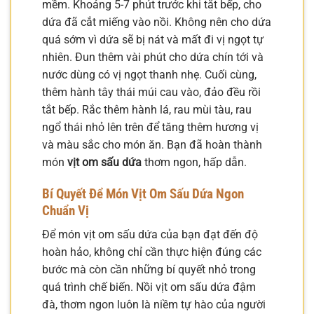
mềm. Khoảng 5-7 phút trước khi tắt bếp, cho
dứa đã cắt miếng vào nồi. Không nên cho dứa
quá sớm vì dứa sẽ bị nát và mất đi vị ngọt tự
nhiên. Đun thêm vài phút cho dứa chín tới và
nước dùng có vị ngọt thanh nhẹ. Cuối cùng,
thêm hành tây thái múi cau vào, đảo đều rồi
tắt bếp. Rắc thêm hành lá, rau mùi tàu, rau
ngổ thái nhỏ lên trên để tăng thêm hương vị
và màu sắc cho món ăn. Bạn đã hoàn thành
món
vịt om sấu dứa
thơm ngon, hấp dẫn.
Bí Quyết Để Món Vịt Om Sấu Dứa Ngon
Chuẩn Vị
Để món vịt om sấu dứa của bạn đạt đến độ
hoàn hảo, không chỉ cần thực hiện đúng các
bước mà còn cần những bí quyết nhỏ trong
quá trình chế biến. Nồi vịt om sấu dứa đậm
đà, thơm ngon luôn là niềm tự hào của người