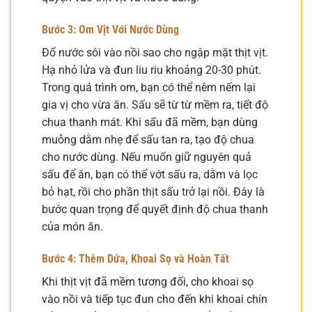
Bước 3: Om Vịt Với Nước Dùng
Đổ nước sôi vào nồi sao cho ngập mặt thịt vịt.
Hạ nhỏ lửa và đun liu riu khoảng 20-30 phút.
Trong quá trình om, bạn có thể nêm nếm lại
gia vị cho vừa ăn. Sấu sẽ từ từ mềm ra, tiết độ
chua thanh mát. Khi sấu đã mềm, bạn dùng
muỗng dằm nhẹ để sấu tan ra, tạo độ chua
cho nước dùng. Nếu muốn giữ nguyên quả
sấu để ăn, bạn có thể vớt sấu ra, dằm và lọc
bỏ hạt, rồi cho phần thịt sấu trở lại nồi. Đây là
bước quan trọng để quyết định độ chua thanh
của món ăn.
Bước 4: Thêm Dứa, Khoai Sọ và Hoàn Tất
Khi thịt vịt đã mềm tương đối, cho khoai sọ
vào nồi và tiếp tục đun cho đến khi khoai chín