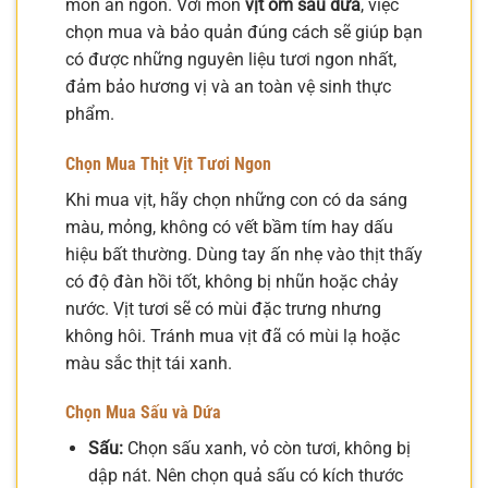
món ăn ngon. Với món
vịt om sấu dứa
, việc
chọn mua và bảo quản đúng cách sẽ giúp bạn
có được những nguyên liệu tươi ngon nhất,
đảm bảo hương vị và an toàn vệ sinh thực
phẩm.
Chọn Mua Thịt Vịt Tươi Ngon
Khi mua vịt, hãy chọn những con có da sáng
màu, mỏng, không có vết bầm tím hay dấu
hiệu bất thường. Dùng tay ấn nhẹ vào thịt thấy
có độ đàn hồi tốt, không bị nhũn hoặc chảy
nước. Vịt tươi sẽ có mùi đặc trưng nhưng
không hôi. Tránh mua vịt đã có mùi lạ hoặc
màu sắc thịt tái xanh.
Chọn Mua Sấu và Dứa
Sấu:
Chọn sấu xanh, vỏ còn tươi, không bị
dập nát. Nên chọn quả sấu có kích thước