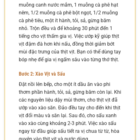
muỗng canh nước mắm, 1 muỗng cà phê hạt
nêm, 1/2 muỗng cà phê bột ngọt, 1/2 muỗng
cà phê tiêu, một ít hành, tỏi, sả, gừng băm
nhỏ. Trộn đều và để khoảng 30 phút đến 1
tiếng cho vịt thấm gia vị. Việc ướp kỹ giúp thịt
vịt đậm đà hơn khi nấu, đồng thời giảm bớt
mùi đặc trưng của thịt vịt. Bạn có thể dùng tay
bóp nhẹ để gia vị ngấm sâu vào từng thớ thịt.
Bước 2: Xào Vịt và Sấu
Đặt nồi lên bếp, cho một ít dầu ăn vào phi
thơm phần hành, tỏi, sả, gừng băm còn lại. Khi
các nguyên liệu dậy mùi thơm, cho thịt vịt đã
ướp vào xào săn. Đảo đều tay cho đến khi thịt
vịt đổi màu và săn lại. Sau đó, cho sấu xanh
vào xào cùng khoảng 2-3 phút. Việc xào sấu
ngay từ đầu giúp sấu tiết ra vị chua từ từ, hòa
quyện vào thịt vịt và nước dùng.