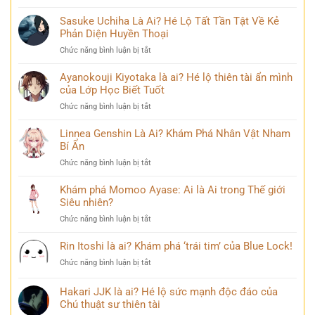
Đổi
Nanami
lộ
Đầy
Kento
Sasuke Uchiha Là Ai? Hé Lộ Tất Tần Tật Về Kẻ
‘siêu
Bi
Là
Phản Diện Huyền Thoại
năng
kịch
Ai:
lực’
ở
Chức năng bình luận bị tắt
Khám
và
Sasuke
Phá
câu
Uchiha
Ayanokouji Kiyotaka là ai? Hé lộ thiên tài ẩn mình
Pháp
chuyện
Là
của Lớp Học Biết Tuốt
Sư
đời
Ai?
Lý
thú
ở
Chức năng bình luận bị tắt
Hé
Trí
vị
Ayanokouji
Lộ
&
Kiyotaka
Linnea Genshin Là Ai? Khám Phá Nhân Vật Nham
Tất
Số
là
Bí Ẩn
Tần
Phận
ai?
Tật
Bi
ở
Chức năng bình luận bị tắt
Hé
Về
Thương
Linnea
lộ
Kẻ
Genshin
Khám phá Momoo Ayase: Ai là Ai trong Thế giới
thiên
Phản
Là
Siêu nhiên?
tài
Diện
Ai?
ẩn
Huyền
ở
Chức năng bình luận bị tắt
Khám
mình
Thoại
Khám
Phá
của
phá
Rin Itoshi là ai? Khám phá ‘trái tim’ của Blue Lock!
Nhân
Lớp
Momoo
Vật
Học
ở
Chức năng bình luận bị tắt
Ayase:
Nham
Biết
Rin
Ai
Bí
Tuốt
Itoshi
Hakari JJK là ai? Hé lộ sức mạnh độc đáo của
là
Ẩn
là
Ai
Chú thuật sư thiên tài
ai?
trong