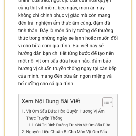
thanh của sấu, ngọt dịu của dứa hòa quyện
cùng thịt vịt mềm, béo ngậy, món ăn này
không chỉ chinh phục vị giác mà còn mang
đến trải nghiệm ẩm thực ấm cúng, đậm đà
tình thân. Đây là món ăn lý tưởng để thưởng
thức trong những ngày se lạnh hoặc muốn đổi
vị cho bữa cơm gia đình. Bài viết này sẽ
hướng dẫn bạn chi tiết từng bước để tạo nên
một nồi vịt om sấu dứa hoàn hảo, đảm bảo
hương vị chuẩn truyền thống ngay tại căn bếp
của mình, mang đến bữa ăn ngon miệng và
bổ dưỡng cho cả gia đình.
Xem Nội Dung Bài Viết
Vịt Om Sấu Dứa: Hòa Quyện Hương Vị Ẩm
Thực Truyền Thống
Giá Trị Dinh Dưỡng Từ Món Vịt Om Sấu Dứa
Nguyên Liệu Chuẩn Bị Cho Món Vịt Om Sấu