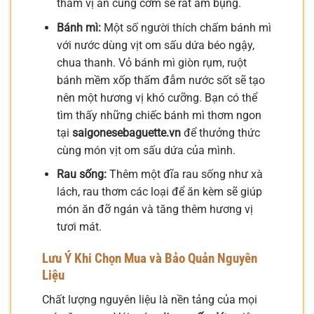
thấm vị ăn cùng cơm sẽ rất ấm bụng.
Bánh mì:
Một số người thích chấm bánh mì
với nước dùng vịt om sấu dứa béo ngậy,
chua thanh. Vỏ bánh mì giòn rụm, ruột
bánh mềm xốp thấm đẫm nước sốt sẽ tạo
nên một hương vị khó cưỡng. Bạn có thể
tìm thấy những chiếc bánh mì thơm ngon
tại
saigonesebaguette.vn
để thưởng thức
cùng món vịt om sấu dứa của mình.
Rau sống:
Thêm một đĩa rau sống như xà
lách, rau thơm các loại để ăn kèm sẽ giúp
món ăn đỡ ngán và tăng thêm hương vị
tươi mát.
Lưu Ý Khi Chọn Mua và Bảo Quản Nguyên
Liệu
Chất lượng nguyên liệu là nền tảng của mọi