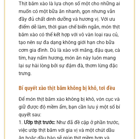
Thịt băm xào là lựa chọn số một cho những ai
muốn có một bữa ăn nhanh, gọn nhưng vẫn
đầy đủ chất dinh dưỡng và hương vị. Với ưu
điểm dễ làm, thời gian chế biến ngắn, món thịt
băm xào có thể kết hợp với vô vàn loại rau củ,
tạo nên sự đa dạng không giới hạn cho bữa
cơm gia đình. Dù là xào với măng, đậu que, cà
tím, hay nấm hương, món ăn này luôn mang
lại sự hài lòng bởi sự đậm đà, thơm lừng đặc
trưng.
Bí quyết xào thịt băm không bị khô, tơi đều
Để món thịt băm xào không bị khô, vón cục và
giữ được độ mềm ẩm, bạn cần lưu ý một số bí
quyết sau:
1.
Ướp thịt trước:
Như đã đề cập ở phần trước,
việc ướp thịt băm với gia vị và một chút dầu
ăn hoặc dầu hào sẽ giúp thịt mềm hơn và