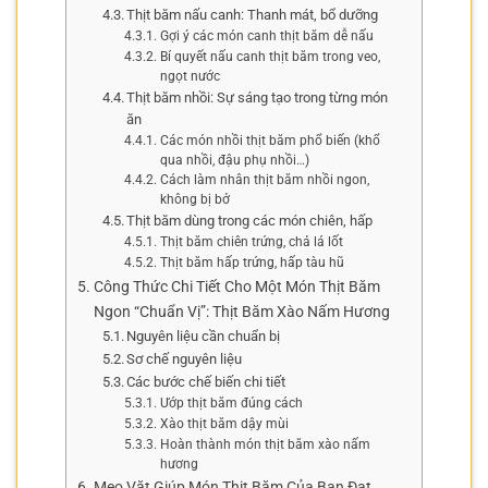
Thịt băm nấu canh: Thanh mát, bổ dưỡng
Gợi ý các món canh thịt băm dễ nấu
Bí quyết nấu canh thịt băm trong veo,
ngọt nước
Thịt băm nhồi: Sự sáng tạo trong từng món
ăn
Các món nhồi thịt băm phổ biến (khổ
qua nhồi, đậu phụ nhồi…)
Cách làm nhân thịt băm nhồi ngon,
không bị bở
Thịt băm dùng trong các món chiên, hấp
Thịt băm chiên trứng, chả lá lốt
Thịt băm hấp trứng, hấp tàu hũ
Công Thức Chi Tiết Cho Một Món Thịt Băm
Ngon “Chuẩn Vị”: Thịt Băm Xào Nấm Hương
Nguyên liệu cần chuẩn bị
Sơ chế nguyên liệu
Các bước chế biến chi tiết
Ướp thịt băm đúng cách
Xào thịt băm dậy mùi
Hoàn thành món thịt băm xào nấm
hương
Mẹo Vặt Giúp Món Thịt Băm Của Bạn Đạt