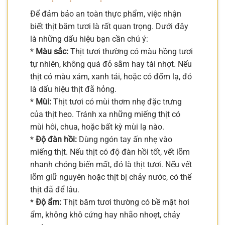
Để đảm bảo an toàn thực phẩm, việc nhận
biết thịt băm tươi là rất quan trọng. Dưới đây
là những dấu hiệu bạn cần chú ý:
*
Màu sắc:
Thịt tươi thường có màu hồng tươi
tự nhiên, không quá đỏ sẫm hay tái nhợt. Nếu
thịt có màu xám, xanh tái, hoặc có đốm lạ, đó
là dấu hiệu thịt đã hỏng.
*
Mùi:
Thịt tươi có mùi thơm nhẹ đặc trưng
của thịt heo. Tránh xa những miếng thịt có
mùi hôi, chua, hoặc bất kỳ mùi lạ nào.
*
Độ đàn hồi:
Dùng ngón tay ấn nhẹ vào
miếng thịt. Nếu thịt có độ đàn hồi tốt, vết lõm
nhanh chóng biến mất, đó là thịt tươi. Nếu vết
lõm giữ nguyên hoặc thịt bị chảy nước, có thể
thịt đã để lâu.
*
Độ ẩm:
Thịt băm tươi thường có bề mặt hơi
ẩm, không khô cứng hay nhão nhoẹt, chảy