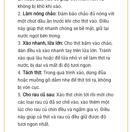
không bị khô khi xào.
2.
Làm nóng chảo:
Đảm bảo chảo đủ nóng với
một chút dầu ăn trước khi cho thịt vào. Điều
này giúp thịt nhanh chóng se bề mặt, giữ lại
nước ngọt bên trong.
3.
Xào nhanh, lửa lớn:
Cho thịt băm vào chảo,
dàn đều và xào nhanh tay trên lửa lớn. Tránh
xào quá lâu hoặc để lửa nhỏ vì sẽ làm thịt ra
nước, bị dai và mất đi độ tươi ngon.
4.
Tách thịt:
Trong quá trình xào, dùng đũa
hoặc muỗng gỗ dằm nhẹ để thịt tơi ra, không
bị vón cục.
5.
Cho rau củ sau:
Xào thịt chín tới rồi mới cho
các loại rau củ đã sơ chế vào, xào thêm một
lúc cho rau củ chín đều và ngấm gia vị. Điều
này giúp cả thịt và rau củ đều giữ được độ
tươi ngon nhất.