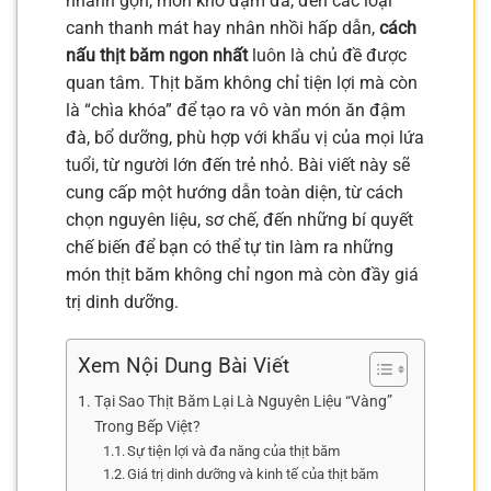
nhanh gọn, món kho đậm đà, đến các loại
canh thanh mát hay nhân nhồi hấp dẫn,
cách
nấu thịt băm ngon nhất
luôn là chủ đề được
quan tâm. Thịt băm không chỉ tiện lợi mà còn
là “chìa khóa” để tạo ra vô vàn món ăn đậm
đà, bổ dưỡng, phù hợp với khẩu vị của mọi lứa
tuổi, từ người lớn đến trẻ nhỏ. Bài viết này sẽ
cung cấp một hướng dẫn toàn diện, từ cách
chọn nguyên liệu, sơ chế, đến những bí quyết
chế biến để bạn có thể tự tin làm ra những
món thịt băm không chỉ ngon mà còn đầy giá
trị dinh dưỡng.
Xem Nội Dung Bài Viết
Tại Sao Thịt Băm Lại Là Nguyên Liệu “Vàng”
Trong Bếp Việt?
Sự tiện lợi và đa năng của thịt băm
Giá trị dinh dưỡng và kinh tế của thịt băm