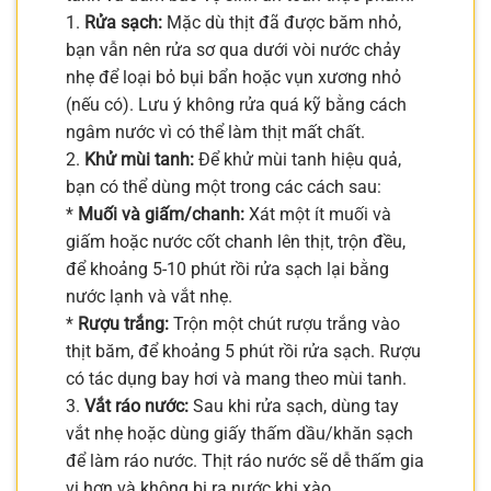
1.
Rửa sạch:
Mặc dù thịt đã được băm nhỏ,
bạn vẫn nên rửa sơ qua dưới vòi nước chảy
nhẹ để loại bỏ bụi bẩn hoặc vụn xương nhỏ
(nếu có). Lưu ý không rửa quá kỹ bằng cách
ngâm nước vì có thể làm thịt mất chất.
2.
Khử mùi tanh:
Để khử mùi tanh hiệu quả,
bạn có thể dùng một trong các cách sau:
*
Muối và giấm/chanh:
Xát một ít muối và
giấm hoặc nước cốt chanh lên thịt, trộn đều,
để khoảng 5-10 phút rồi rửa sạch lại bằng
nước lạnh và vắt nhẹ.
*
Rượu trắng:
Trộn một chút rượu trắng vào
thịt băm, để khoảng 5 phút rồi rửa sạch. Rượu
có tác dụng bay hơi và mang theo mùi tanh.
3.
Vắt ráo nước:
Sau khi rửa sạch, dùng tay
vắt nhẹ hoặc dùng giấy thấm dầu/khăn sạch
để làm ráo nước. Thịt ráo nước sẽ dễ thấm gia
vị hơn và không bị ra nước khi xào.