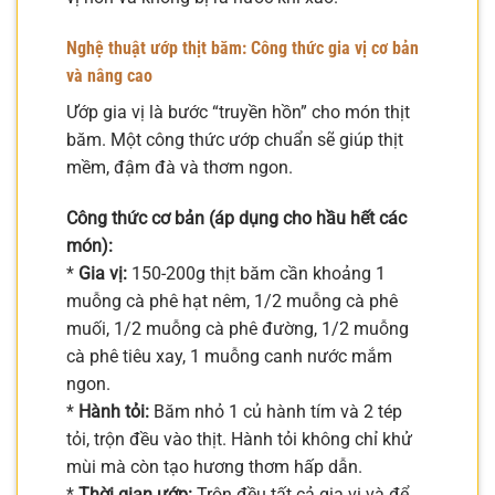
Nghệ thuật ướp thịt băm: Công thức gia vị cơ bản
và nâng cao
Ướp gia vị là bước “truyền hồn” cho món thịt
băm. Một công thức ướp chuẩn sẽ giúp thịt
mềm, đậm đà và thơm ngon.
Công thức cơ bản (áp dụng cho hầu hết các
món):
*
Gia vị:
150-200g thịt băm cần khoảng 1
muỗng cà phê hạt nêm, 1/2 muỗng cà phê
muối, 1/2 muỗng cà phê đường, 1/2 muỗng
cà phê tiêu xay, 1 muỗng canh nước mắm
ngon.
*
Hành tỏi:
Băm nhỏ 1 củ hành tím và 2 tép
tỏi, trộn đều vào thịt. Hành tỏi không chỉ khử
mùi mà còn tạo hương thơm hấp dẫn.
*
Thời gian ướp:
Trộn đều tất cả gia vị và để