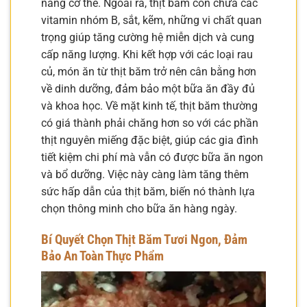
năng cơ thể. Ngoài ra, thịt băm còn chứa các
vitamin nhóm B, sắt, kẽm, những vi chất quan
trọng giúp tăng cường hệ miễn dịch và cung
cấp năng lượng. Khi kết hợp với các loại rau
củ, món ăn từ thịt băm trở nên cân bằng hơn
về dinh dưỡng, đảm bảo một bữa ăn đầy đủ
và khoa học. Về mặt kinh tế, thịt băm thường
có giá thành phải chăng hơn so với các phần
thịt nguyên miếng đặc biệt, giúp các gia đình
tiết kiệm chi phí mà vẫn có được bữa ăn ngon
và bổ dưỡng. Việc này càng làm tăng thêm
sức hấp dẫn của thịt băm, biến nó thành lựa
chọn thông minh cho bữa ăn hàng ngày.
Bí Quyết Chọn Thịt Băm Tươi Ngon, Đảm
Bảo An Toàn Thực Phẩm