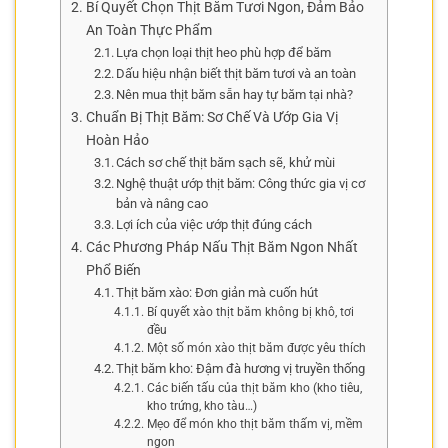
Bí Quyết Chọn Thịt Băm Tươi Ngon, Đảm Bảo
An Toàn Thực Phẩm
Lựa chọn loại thịt heo phù hợp để băm
Dấu hiệu nhận biết thịt băm tươi và an toàn
Nên mua thịt băm sẵn hay tự băm tại nhà?
Chuẩn Bị Thịt Băm: Sơ Chế Và Ướp Gia Vị
Hoàn Hảo
Cách sơ chế thịt băm sạch sẽ, khử mùi
Nghệ thuật ướp thịt băm: Công thức gia vị cơ
bản và nâng cao
Lợi ích của việc ướp thịt đúng cách
Các Phương Pháp Nấu Thịt Băm Ngon Nhất
Phổ Biến
Thịt băm xào: Đơn giản mà cuốn hút
Bí quyết xào thịt băm không bị khô, tơi
đều
Một số món xào thịt băm được yêu thích
Thịt băm kho: Đậm đà hương vị truyền thống
Các biến tấu của thịt băm kho (kho tiêu,
kho trứng, kho tàu…)
Mẹo để món kho thịt băm thấm vị, mềm
ngon