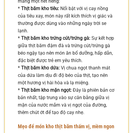
mang một nét riêng:
*
Thịt băm kho tiêu:
Nổi bật với vị cay nồng
của tiêu xay, món này rất kích thích vị giác và
thường được dùng vào những ngày trời se
lạnh.
*
Thịt băm kho trứng cút/trứng gà:
Sự kết hợp
giữa thịt băm đậm đà và trứng cút/trứng gà
béo ngậy tạo nên món ăn bổ dưỡng, hấp dẫn,
đặc biệt được trẻ em yêu thích.
*
Thịt băm kho dứa:
Vị chua ngọt thanh mát
của dứa làm dịu đi độ béo của thịt, tạo nên
một hương vị hài hòa và lạ miệng.
*
Thịt băm kho mặn ngọt:
Đây là phiên bản cơ
bản nhất, tập trung vào sự cân bằng giữa vị
mặn của nước mắm và vị ngọt của đường,
thêm chút ớt để tạo độ cay nhẹ.
Mẹo để món kho thịt băm thấm vị, mềm ngon