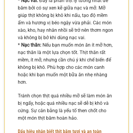
*
Nạc vai:
Đây là phần thịt lý tưởng nhất để
băm bởi có sự xen kẽ giữa nạc và mỡ. Mỡ
giúp thịt không bị khô khi nấu, tạo độ mềm
ẩm và hương vị béo ngậy vừa phải. Các món
xào, kho, hay nhân nhồi sẽ trở nên thơm ngon
và không bị bở khi dùng nạc vai.
*
Nạc thăn:
Nếu bạn muốn món ăn ít mỡ hơn,
nạc thăn là một lựa chọn tốt. Thịt thăn rất
mềm, ít mỡ, nhưng cần chú ý khi chế biến để
không bị khô. Phù hợp cho các món canh
hoặc khi bạn muốn một bữa ăn nhẹ nhàng
hơn.
Tránh chọn thịt quá nhiều mỡ sẽ làm món ăn
bị ngấy, hoặc quá nhiều nạc sẽ dễ bị khô và
cứng. Sự cân bằng là yếu tố then chốt cho
một món thịt băm hoàn hảo.
Dấu hiệu nhận biết thịt băm tươi và an toàn