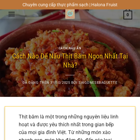
Chuyển
Chuyên cung cấp thực phẩm sạch | Halona Fruist
đến
0
nội
dung
CÁCH NẤU ĂN
Cách Nào Để Nấu Thịt Băm Ngon Nhất Tại
Nhà?
ĐÃ ĐĂNG TRÊN
31/10/2025
BỞI
SAIGONESEBAGUETTE
Thịt băm là một trong những nguyên liệu linh
hoạt và được yêu thích nhất trong gian bếp
của mọi gia đình Việt. Từ những món xào