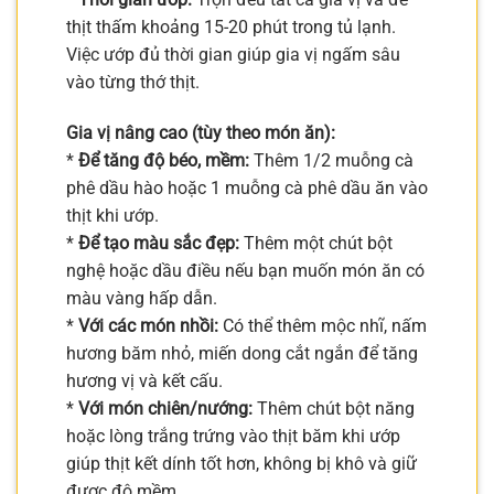
thịt thấm khoảng 15-20 phút trong tủ lạnh.
Việc ướp đủ thời gian giúp gia vị ngấm sâu
vào từng thớ thịt.
Gia vị nâng cao (tùy theo món ăn):
*
Để tăng độ béo, mềm:
Thêm 1/2 muỗng cà
phê dầu hào hoặc 1 muỗng cà phê dầu ăn vào
thịt khi ướp.
*
Để tạo màu sắc đẹp:
Thêm một chút bột
nghệ hoặc dầu điều nếu bạn muốn món ăn có
màu vàng hấp dẫn.
*
Với các món nhồi:
Có thể thêm mộc nhĩ, nấm
hương băm nhỏ, miến dong cắt ngắn để tăng
hương vị và kết cấu.
*
Với món chiên/nướng:
Thêm chút bột năng
hoặc lòng trắng trứng vào thịt băm khi ướp
giúp thịt kết dính tốt hơn, không bị khô và giữ
được độ mềm.