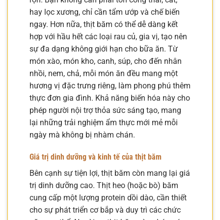
hay lọc xương, chỉ cần tẩm ướp và chế biến
ngay. Hơn nữa, thịt băm có thể dễ dàng kết
hợp với hầu hết các loại rau củ, gia vị, tạo nên
sự đa dạng không giới hạn cho bữa ăn. Từ
món xào, món kho, canh, súp, cho đến nhân
nhồi, nem, chả, mỗi món ăn đều mang một
hương vị đặc trưng riêng, làm phong phú thêm
thực đơn gia đình. Khả năng biến hóa này cho
phép người nội trợ thỏa sức sáng tạo, mang
lại những trải nghiệm ẩm thực mới mẻ mỗi
ngày mà không bị nhàm chán.
Giá trị dinh dưỡng và kinh tế của thịt băm
Bên cạnh sự tiện lợi, thịt băm còn mang lại giá
trị dinh dưỡng cao. Thịt heo (hoặc bò) băm
cung cấp một lượng protein dồi dào, cần thiết
cho sự phát triển cơ bắp và duy trì các chức