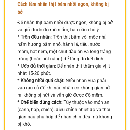
Cách làm nhân thịt băm nhồi ngon, không bị
bở
Để nhân thịt băm nhồi được ngon, không bị bở
và giữ được độ mềm ẩm, bạn cần chú ý:
*
Trộn đều nhân:
Trộn thịt băm với mộc nhĩ,
nấm hương băm nhỏ, hành lá, tiêu, nước
mắm, hạt nêm, một chút dầu ăn và lòng trắng
trứng (hoặc bột năng) để tăng độ kết dính.
*
Ướp đủ thời gian:
Để nhân thịt thấm gia vị ít
nhất 15-20 phút.
*
Không nhồi quá chặt:
Nhồi nhân vừa phải
vào rau củ để khi nấu nhân có không gian nở
ra, không bị nứt và vẫn giữ được độ mềm.
*
Chế biến đúng cách:
Tùy thuộc vào món ăn
(canh, hấp, chiên), điều chỉnh nhiệt độ và thời
gian nấu phù hợp để nhân chín đều mà không
bị khô.