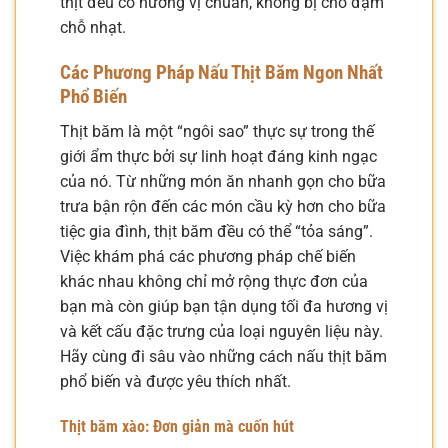
thịt đều có hương vị chuẩn, không bị chỗ đậm
chỗ nhạt.
Các Phương Pháp Nấu Thịt Băm Ngon Nhất
Phổ Biến
Thịt băm là một “ngôi sao” thực sự trong thế
giới ẩm thực bởi sự linh hoạt đáng kinh ngạc
của nó. Từ những món ăn nhanh gọn cho bữa
trưa bận rộn đến các món cầu kỳ hơn cho bữa
tiệc gia đình, thịt băm đều có thể “tỏa sáng”.
Việc khám phá các phương pháp chế biến
khác nhau không chỉ mở rộng thực đơn của
bạn mà còn giúp bạn tận dụng tối đa hương vị
và kết cấu đặc trưng của loại nguyên liệu này.
Hãy cùng đi sâu vào những cách nấu thịt băm
phổ biến và được yêu thích nhất.
Thịt băm xào: Đơn giản mà cuốn hút