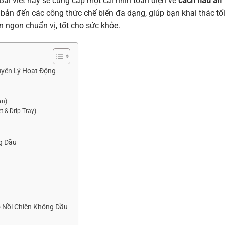
i viết này sẽ cung cấp một cái nhìn toàn diện về
cách nấu ăn
 bản đến các công thức chế biến đa dạng, giúp bạn khai thác tố
n ngon chuẩn vị, tốt cho sức khỏe.
uyên Lý Hoạt Động
an)
t & Drip Tray)
ng Dầu
o Nồi Chiên Không Dầu