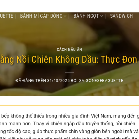
GUETTE
BÁNH MÌ CẤP ĐÔNG
BÁNH NGỌT
SANDWICH
CÁCH NẤU ĂN
ằng Nồi Chiên Không Dầu: Thực Đơn
ĐÃ ĐĂNG TRÊN
31/10/2025
BỞI
SAIGONESEBAGUETTE
à bếp không thể thiếu trong nhiều gia đình Việt Nam, mang đến g
lành mạnh hơn. Thay vì chiên ngập dầu truyền thống, nồi chiên
ng tốc độ cao, giúp thực phẩm chín vàng giòn bên ngoài mà v