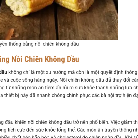
uyền thống bằng nồi chiên không dầu
 Bằng Nồi Chiên Không Dầu
 dầu
không chỉ là một xu hướng mà còn là một quyết định thông
hỏe và cuộc sống hàng ngày. Nồi chiên không dầu đã thay đổi cá
úng từ những món ăn tiềm ẩn rủi ro sức khỏe thành những lựa c
a thiết bị này đã nhanh chóng chinh phục các bà nội trợ hiện đạ
àng đầu khiến nồi chiên không dầu trở nên phổ biến. Việc giảm th
ng tích cực đến sức khỏe tổng thể. Các món ăn truyền thống n
nhiều chất béo bão hòa và cholesterol do chiên ngập dầu. Khi s