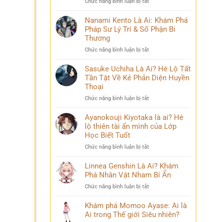
ở
Chức năng bình luận bị tắt
Phá
và
Mina
Hành
những
Ashido
Nanami Kento Là Ai: Khám Phá
Trình
bí
là
Pháp Sư Lý Trí & Số Phận Bi
Biến
ẩn
ai?
Đổi
Thương
Hé
Đầy
ở
Chức năng bình luận bị tắt
lộ
Bi
Nanami
‘siêu
kịch
Kento
Sasuke Uchiha Là Ai? Hé Lộ Tất
năng
Là
Tần Tật Về Kẻ Phản Diện Huyền
lực’
Ai:
và
Thoại
Khám
câu
ở
Chức năng bình luận bị tắt
Phá
chuyện
Sasuke
Pháp
đời
Uchiha
Ayanokouji Kiyotaka là ai? Hé
Sư
thú
Là
lộ thiên tài ẩn mình của Lớp
Lý
vị
Ai?
Trí
Học Biết Tuốt
Hé
&
ở
Chức năng bình luận bị tắt
Lộ
Số
Ayanokouji
Tất
Phận
Kiyotaka
Linnea Genshin Là Ai? Khám
Tần
Bi
là
Phá Nhân Vật Nham Bí Ẩn
Tật
Thương
ai?
Về
ở
Chức năng bình luận bị tắt
Hé
Kẻ
Linnea
lộ
Phản
Genshin
Khám phá Momoo Ayase: Ai là
thiên
Diện
Là
Ai trong Thế giới Siêu nhiên?
tài
Huyền
Ai?