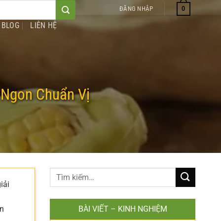
0
ĐĂNG NHẬP
BLOG
LIÊN HỆ
 Ngon Chuẩn Vị
iải
ẫn
BÀI VIẾT – KINH NGHIỆM