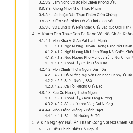
3.2. Làm Nóng Sơ Bộ Nồi Chiên Không Dầu
3.3. Không Nhồi Nhét Thực Phẩm
3.4. Lắc hoặc Đảo Thực Phẩm Giữa Chừng
3.5. Kiểm Soát Nhiệt Độ và Thời Gian Nấu
3.6. Sử Dụng Giấy Nến hoặc Giấy Bạc (Có Giới Hạn)
IV. Khám Phá Thực Đơn Đa Dạng Với Nồi Chiên Khô
4.1. Món Khai Vị & Ăn Vặt Lành Mạnh
4.1.1. Ngô Nướng Truyền Thống Bằng Nồi Chiê
4.1.2. Ngô Nướng Mỡ Hành Bằng Nồi Chiên Kh
4.1.3. Ngô Nướng Phô Mai Cay Bằng Nồi Chiên 
4.1.4. Khoai Tây Chiên Giòn Rụm
4.2. Món Chính Thơm Ngon, Đậm Đà
4.2.1. Gà Nướng Nguyên Con hoặc Cánh/Đùi Gà
4.2.2. Sườn Nướng BBQ
4.2.3. Cá Hồi Nướng Giấy Bạc
4.3. Rau Củ Nướng Thơm Ngon
4.3.1. Khoai Tây, Khoai Lang Nướng
4.3.2. Súp Lơ Xanh/Bông Cải Nướng
4.4. Món Tráng Miệng & Bánh Ngọt
4.4.1. Bánh Mì Nướng Bơ Tỏi
V. Kinh Nghiệm Nấu Ăn Thành Công Với Nồi Chiên K
5.1. Điều Chỉnh Nhiệt Độ Hợp Lý