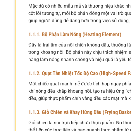
Mặc dù có nhiều mẫu mã và thương hiệu khác nha
cốt lõi tương tự, mỗi bộ phận đóng một vai trò qu
giúp người dùng dễ dàng hơn trong việc sử dụng, v
1.1.1. Bộ Phận Làm Nóng (Heating Element)
Đây là trái tim của nồi chiên không dầu, thường l
trong khoang nồi. Bộ phận này chịu trách nhiệm s
năng làm nóng nhanh chóng và hiệu quả là yếu tố
1.1.2. Quạt Tản Nhiệt Tốc Độ Cao (High-Speed F
Một chiếc quạt mạnh mẽ được tích hợp ngay phía
khí nóng đều khắp khoang nồi, tạo ra hiệu ứng “c
đều, giúp thực phẩm chín vàng đều các mặt mà khô
1.1.3. Giỏ Chiên và Khay Hứng Dầu (Frying Baske
Giỏ chiên là nơi trực tiếp chứa thực phẩm. Nó thư
thể tiếp xúc trực tiếp và bao quanh thực phẩm từ 