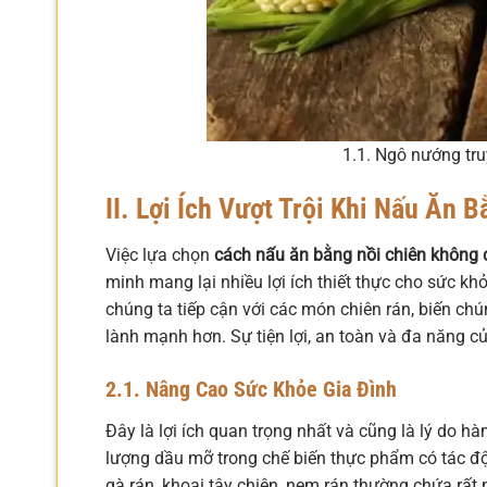
1.1. Ngô nướng tr
II. Lợi Ích Vượt Trội Khi Nấu Ăn
Việc lựa chọn
cách nấu ăn bằng nồi chiên không
minh mang lại nhiều lợi ích thiết thực cho sức k
chúng ta tiếp cận với các món chiên rán, biến ch
lành mạnh hơn. Sự tiện lợi, an toàn và đa năng củ
2.1. Nâng Cao Sức Khỏe Gia Đình
Đây là lợi ích quan trọng nhất và cũng là lý do h
lượng dầu mỡ trong chế biến thực phẩm có tác độ
gà rán, khoai tây chiên, nem rán thường chứa rất 