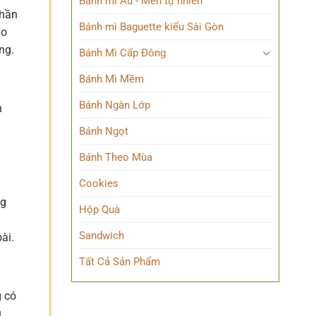
Bánh mì Âu - Men tự nhiên
phần
Bánh mì Baguette kiểu Sài Gòn
ạo
ng.
Bánh Mì Cấp Đông
Bánh Mì Mềm
Bánh Ngàn Lớp
n
Bánh Ngọt
Bánh Theo Mùa
Cookies
ng
Hộp Quà
Sandwich
ài.
Tất Cả Sản Phẩm
g có
u