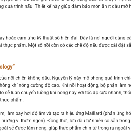
g quá trình nấu. Thiết kế này giúp đảm bảo món ăn ít dầu mỡ 
ay hoặc cảm ứng kỹ thuật số hiện đại. Đây là nơi người dùng cà
oại thực phẩm. Một số nồi còn có các chế độ nấu được cài đặt sẵ
ology”
 của nồi chiên không dầu. Nguyên lý này mô phỏng quá trình ch
không khí nóng cường độ cao. Khi nồi hoạt động, bộ phận làm 
 đó sẽ luân chuyển luồng khí nóng này với tốc độ cực nhanh, thổ
 thực phẩm.
m, làm bay hơi độ ẩm và tạo ra hiệu ứng Maillard (phản ứng h
ương vị thơm ngon). Đồng thời, lớp dầu tự nhiên có sẵn trong
goài sẽ được làm nóng, giúp thực phẩm chín từ trong ra ngoài v