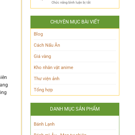
ẩn
Thoại
ở
Chức năng bình luận bị tắt
Khám
mình
Khám
Phá
của
phá
Nhân
Lớp
Momoo
Vật
Học
CHUYÊN MỤC BÀI VIẾT
Ayase:
Nham
Biết
Ai
Bí
Tuốt
là
Blog
Ẩn
Ai
trong
Cách Nấu Ăn
Thế
giới
Giá vàng
Siêu
nhiên?
Kho nhân vật anime
hiên
Thư viện ảnh
mang
Tổng hợp
nóng
DANH MỤC SẢN PHẨM
Bánh Lạnh