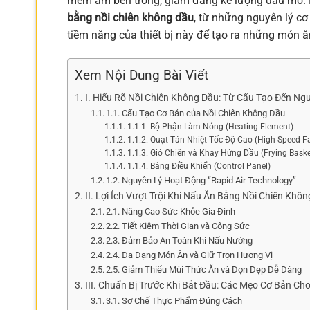
mềm ẩm bên trong, giảm đáng kể lượng dầu mỡ. Bà
bằng nồi chiên không dầu
, từ những nguyên lý cơ
tiềm năng của thiết bị này để tạo ra những món ă
Xem Nội Dung Bài Viết
I. Hiểu Rõ Nồi Chiên Không Dầu: Từ Cấu Tạo Đến Ng
1.1. Cấu Tạo Cơ Bản của Nồi Chiên Không Dầu
1.1.1. Bộ Phận Làm Nóng (Heating Element)
1.1.2. Quạt Tản Nhiệt Tốc Độ Cao (High-Speed F
1.1.3. Giỏ Chiên và Khay Hứng Dầu (Frying Baske
1.1.4. Bảng Điều Khiển (Control Panel)
1.2. Nguyên Lý Hoạt Động “Rapid Air Technology”
II. Lợi Ích Vượt Trội Khi Nấu Ăn Bằng Nồi Chiên Khô
2.1. Nâng Cao Sức Khỏe Gia Đình
2.2. Tiết Kiệm Thời Gian và Công Sức
2.3. Đảm Bảo An Toàn Khi Nấu Nướng
2.4. Đa Dạng Món Ăn và Giữ Trọn Hương Vị
2.5. Giảm Thiểu Mùi Thức Ăn và Dọn Dẹp Dễ Dàng
III. Chuẩn Bị Trước Khi Bắt Đầu: Các Mẹo Cơ Bản Ch
3.1. Sơ Chế Thực Phẩm Đúng Cách