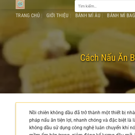
Tìm
Chuyển
kiếm:
đến
TRANG CHỦ
GIỚI THIỆU
BÁNH MÌ ÂU
BÁNH MÌ BA
nội
dung
Cách Nấu Ăn B
Nồi chiên không dầu đã trở thành một thiết bị nh
pháp nấu ăn tiện lợi, nhanh chóng và đặc biệt là 
không dầu sử dụng công nghệ luân chuyển khí nó