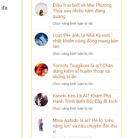
Điều ít ai biết về Mai Phương
i đa
Thúy sau nhiều năm đăng
quang
ở
Chức năng bình luận bị tắt
Điều
ít
Loạt 99+ ảnh Lý Nhã Kỳ mới
ai
nhất khiến cộng đồng mạng bàn
biết
tán
về
ở
Chức năng bình luận bị tắt
Mai
Loạt
Phương
99+
Yoriichi Tsugikuni là ai? Chân
Thúy
ảnh
dung kiếm sĩ huyền thoại và
sau
Lý
nhiều
những bí ẩn
Nhã
năm
ở
Chức năng bình luận bị tắt
Kỳ
đăng
Yoriichi
mới
quang
Tsugikuni
Kaneki Ken Là Ai? Khám Phá
nhất
là
Hành Trình Biến Đổi Đầy Bi kịch
khiến
ai?
cộng
ở
Chức năng bình luận bị tắt
Chân
đồng
Kaneki
dung
mạng
Ken
Mina Ashido là ai? Hé lộ ‘siêu
kiếm
bàn
Là
năng lực’ và câu chuyện đời thú
sĩ
tán
Ai?
vị
huyền
Khám
thoại