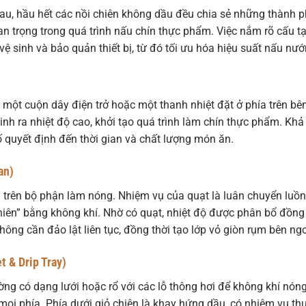
u, hầu hết các nồi chiên không dầu đều chia sẻ những thành 
an trọng trong quá trình nấu chín thực phẩm. Việc nắm rõ cấu t
ệ sinh và bảo quản thiết bị, từ đó tối ưu hóa hiệu suất nấu nướ
à một cuộn dây điện trở hoặc một thanh nhiệt đặt ở phía trên bê
inh ra nhiệt độ cao, khởi tạo quá trình làm chín thực phẩm. Khả
 quyết định đến thời gian và chất lượng món ăn.
an)
 trên bộ phận làm nóng. Nhiệm vụ của quạt là luân chuyển luồ
hiên” bằng không khí. Nhờ có quạt, nhiệt độ được phân bổ đồng
ng cần đảo lật liên tục, đồng thời tạo lớp vỏ giòn rụm bên ngo
t & Drip Tray)
ờng có dạng lưới hoặc rổ với các lỗ thông hơi để không khí nón
mọi phía. Phía dưới giỏ chiên là khay hứng dầu, có nhiệm vụ th