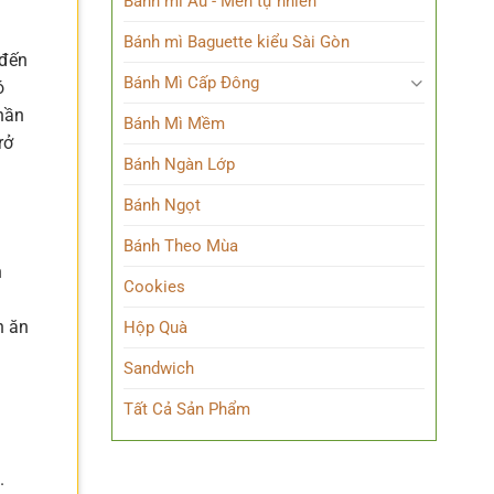
Bánh mì Âu - Men tự nhiên
Bánh mì Baguette kiểu Sài Gòn
 đến
Bánh Mì Cấp Đông
ó
phần
Bánh Mì Mềm
rở
Bánh Ngàn Lớp
Bánh Ngọt
Bánh Theo Mùa
h
Cookies
n ăn
Hộp Quà
Sandwich
Tất Cả Sản Phẩm
.