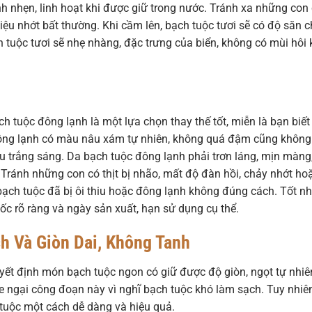
h nhẹn, linh hoạt khi được giữ trong nước. Tránh xa những con
ệu nhớt bất thường. Khi cầm lên, bạch tuộc tươi sẽ có độ săn 
 tuộc tươi sẽ nhẹ nhàng, đặc trưng của biển, không có mùi hôi
 tuộc đông lạnh là một lựa chọn thay thế tốt, miễn là bạn biết
ông lạnh có màu nâu xám tự nhiên, không quá đậm cũng không
u trắng sáng. Da bạch tuộc đông lạnh phải trơn láng, mịn màng
Tránh những con có thịt bị nhão, mất độ đàn hồi, chảy nhớt ho
bạch tuộc đã bị ôi thiu hoặc đông lạnh không đúng cách. Tốt nh
c rõ ràng và ngày sản xuất, hạn sử dụng cụ thể.
h Và Giòn Dai, Không Tanh
yết định món bạch tuộc ngon có giữ được độ giòn, ngọt tự nhiê
e ngại công đoạn này vì nghĩ bạch tuộc khó làm sạch. Tuy nhiên
 tuộc một cách dễ dàng và hiệu quả.