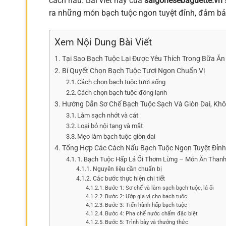
cách nấu. Bài viết này của
saigonesebaguette.vn
ra những món bạch tuộc ngon tuyệt đỉnh, đảm bả
Xem Nội Dung Bài Viết
Tại Sao Bạch Tuộc Lại Được Yêu Thích Trong Bữa Ăn
Bí Quyết Chọn Bạch Tuộc Tươi Ngon Chuẩn Vị
Cách chọn bạch tuộc tươi sống
Cách chọn bạch tuộc đông lạnh
Hướng Dẫn Sơ Chế Bạch Tuộc Sạch Và Giòn Dai, Kh
Làm sạch nhớt và cát
Loại bỏ nội tạng và mắt
Mẹo làm bạch tuộc giòn dai
Tổng Hợp Các Cách Nấu Bạch Tuộc Ngon Tuyệt Đỉnh
1. Bạch Tuộc Hấp Lá Ổi Thơm Lừng – Món Ăn Than
Nguyên liệu cần chuẩn bị
Các bước thực hiện chi tiết
Bước 1: Sơ chế và làm sạch bạch tuộc, lá ổi
Bước 2: Ướp gia vị cho bạch tuộc
Bước 3: Tiến hành hấp bạch tuộc
Bước 4: Pha chế nước chấm đặc biệt
Bước 5: Trình bày và thưởng thức