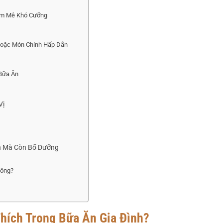
am Mê Khó Cưỡng
Hoặc Món Chính Hấp Dẫn
 Bữa Ăn
Vị
on Mà Còn Bổ Dưỡng
hông?
Thích Trong Bữa Ăn Gia Đình?