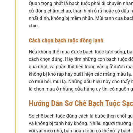
Quan trọng nhất là bạch tuộc phải di chuyển nhan
cử động chậm chạp, thân hình ủ rũ hoặc có dấu hi
nhất định, không bị mềm nhũn. Mùi tanh của bạch
chịu.
Cách chọn bạch tuộc đông lạnh
Nếu không thể mua được bạch tuộc tươi sống, bạch
cách chọn đúng. Hãy tìm những con bạch tuộc đ
quá nhạt, và phần thịt bên trong vẫn giữ được mà
không bị khô ráp hay xuất hiện các mảng màu lạ. 
có mùi hôi, mùi lạ. Những dấu hiệu này cho thấy 
là chọn mua ở những cửa hàng uy tín, có nguồn gố
Hướng Dẫn Sơ Chế Bạch Tuộc Sạc
Sơ chế bạch tuộc đúng cách là bước then chốt qu
và không bị tanh hay không. Nhiều người thường 
với vài mẹo nhỏ, bạn hoàn toàn có thể xử lý bạch