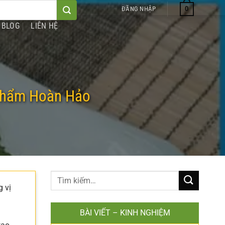
0
ĐĂNG NHẬP
BLOG
LIÊN HỆ
Phẩm Hoàn Hảo
g vị
BÀI VIẾT – KINH NGHIỆM