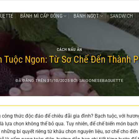
GUETTE
BÁNH MÌ CẤP ĐÔNG
BÁNH NGỌT
SANDWICH
CÁCH NẤU ĂN
h Tuộc Ngon: Từ Sơ Chế Đến Thành 
ĐÃ ĐĂNG TRÊN
31/10/2025
BỞI
SAIGONESEBAGUETTE
 công thức độc đáo để chiêu đãi gia đình? Bạch tuộc, với hươn
là lựa chọn không thể bỏ qua. Tuy nhiên, để chế biến món bạch
i những bí quyết riêng từ khâu chọn nguyên liệu, sơ chế cho đến