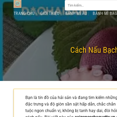
Tìm
Chuyển
kiếm:
đến
TRANG CHỦ
GIỚI THIỆU
BÁNH MÌ ÂU
BÁNH MÌ BA
nội
dung
Cách Nấu Bạc
Bạn là tín đồ của hải sản và đang tìm kiếm những
đặc trưng và độ giòn sần sật hấp dẫn, chắc chắn 
tuộc ngon chuẩn vị, không bị tanh hay dai, đòi hỏ