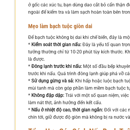
ở gốc các xúc tu, bạn dùng dao cắt bỏ cẩn thận đ
ngoài để kiểm tra và làm sạch hoàn toàn bên tron
Mẹo làm bạch tuộc giòn dai
Để bạch tuộc không bị dai khi chế biến, đây là m
*
Kiểm soát thời gian nấu:
Đây là yếu tố quan trọn
tưởng thường chỉ từ 10-20 phút tùy kích thước. 
là được.
*
Đông lạnh trước khi nấu:
Một số đầu bếp khuyên 
trước khi nấu. Quá trình đông lạnh giúp phá vỡ c
*
Sử dụng gừng và sả:
Khi hấp hoặc luộc bạch tuộ
mùi tanh mà còn góp phần làm mềm bạch tuộc tự
*
Không đập dập:
Trái với một số quan niệm, việ
làm nát thịt, ảnh hưởng đến kết cấu.
*
Nấu ở nhiệt độ cao, thời gian ngắn:
Đối với các 
chín tới, giữ được độ giòn mà không bị ra nước và