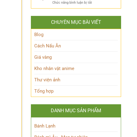
ẩn
Thoại
ở
Chức năng bình luận bị tắt
Khám
mình
Khám
Phá
của
phá
Nhân
Lớp
Momoo
Vật
Học
CHUYÊN MỤC BÀI VIẾT
Ayase:
Nham
Biết
Ai
Bí
Tuốt
là
Blog
Ẩn
Ai
trong
Cách Nấu Ăn
Thế
giới
Giá vàng
Siêu
nhiên?
Kho nhân vật anime
Thư viện ảnh
Tổng hợp
DANH MỤC SẢN PHẨM
Bánh Lạnh