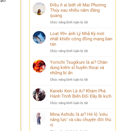
tạo
Điều ít ai biết về Mai Phương
Thúy sau nhiều năm đăng
quang
ở
Chức năng bình luận bị tắt
Điều
ít
Loạt 99+ ảnh Lý Nhã Kỳ mới
ai
nhất khiến cộng đồng mạng bàn
biết
tán
về
ở
Chức năng bình luận bị tắt
Mai
Loạt
Phương
99+
Yoriichi Tsugikuni là ai? Chân
Thúy
ảnh
dung kiếm sĩ huyền thoại và
sau
Lý
nhiều
những bí ẩn
Nhã
năm
ở
Chức năng bình luận bị tắt
Kỳ
đăng
Yoriichi
mới
quang
Tsugikuni
Kaneki Ken Là Ai? Khám Phá
nhất
là
Hành Trình Biến Đổi Đầy Bi kịch
khiến
ai?
cộng
ở
Chức năng bình luận bị tắt
Chân
đồng
Kaneki
dung
mạng
Ken
Mina Ashido là ai? Hé lộ ‘siêu
kiếm
bàn
Là
năng lực’ và câu chuyện đời thú
sĩ
tán
Ai?
vị
huyền
Khám
thoại