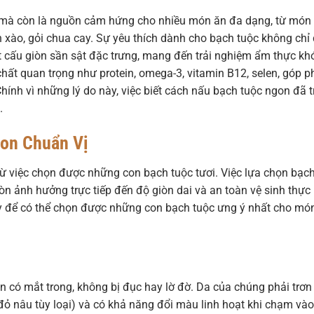
ến mà còn là nguồn cảm hứng cho nhiều món ăn đa dạng, từ món
o, gỏi chua cay. Sự yêu thích dành cho bạch tuộc không chỉ
t cấu giòn sần sật đặc trưng, mang đến trải nghiệm ẩm thực kh
hất quan trọng như protein, omega-3, vitamin B12, selen, góp 
ính vì những lý do này, việc biết cách nấu bạch tuộc ngon đã t
.
gon Chuẩn Vị
ừ việc chọn được những con bạch tuộc tươi. Việc lựa chọn bạc
n ảnh hưởng trực tiếp đến độ giòn dai và an toàn vệ sinh thực
 để có thể chọn được những con bạch tuộc ưng ý nhất cho mó
on có mắt trong, không bị đục hay lờ đờ. Da của chúng phải trơn
ỏ nâu tùy loại) và có khả năng đổi màu linh hoạt khi chạm vào