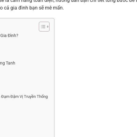
sẽ là cẩm nang toàn diện, hướng dẫn bạn chi tiết từng bước để 
o cả gia đình bạn sẽ mê mẩn.
 Gia Đình?
ông Tanh
h Đạm Đậm Vị Truyền Thống