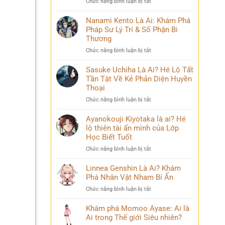
ở
Chức năng bình luận bị tắt
Phá
và
Mina
Hành
những
Ashido
Nanami Kento Là Ai: Khám Phá
Trình
bí
là
Pháp Sư Lý Trí & Số Phận Bi
Biến
ẩn
ai?
Đổi
Thương
Hé
Đầy
ở
Chức năng bình luận bị tắt
lộ
Bi
Nanami
‘siêu
kịch
Kento
Sasuke Uchiha Là Ai? Hé Lộ Tất
năng
Là
Tần Tật Về Kẻ Phản Diện Huyền
lực’
Ai:
và
Thoại
Khám
câu
ở
Chức năng bình luận bị tắt
Phá
chuyện
Sasuke
Pháp
đời
Uchiha
Ayanokouji Kiyotaka là ai? Hé
Sư
thú
Là
lộ thiên tài ẩn mình của Lớp
Lý
vị
Ai?
Trí
Học Biết Tuốt
Hé
&
ở
Chức năng bình luận bị tắt
Lộ
Số
Ayanokouji
Tất
Phận
Kiyotaka
Linnea Genshin Là Ai? Khám
Tần
Bi
là
Phá Nhân Vật Nham Bí Ẩn
Tật
Thương
ai?
Về
ở
Chức năng bình luận bị tắt
Hé
Kẻ
Linnea
lộ
Phản
Genshin
Khám phá Momoo Ayase: Ai là
thiên
Diện
Là
Ai trong Thế giới Siêu nhiên?
tài
Huyền
Ai?