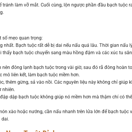
ể tránh làm vỡ mắt. Cuối cùng, lộn ngược phần đầu bạch tuộc r
g.
ột số mẹo quan trọng:
g nhất. Bạch tuộc rất dễ bị dai nếu nấu quá lâu. Thời gian nấu l
Khi thấy bạch tuộc chuyển sang màu hồng đậm và các xúc tu săn 
nên đông lạnh bạch tuộc trong vài giờ, sau đó rã đông hoàn t
ác mô liên kết, làm bạch tuộc mềm hơn.
c, thêm gừng, sả vào nồi. Các nguyên liệu này không chỉ giúp 
 nhiên.
c đập dập bạch tuộc không giúp nó mềm hơn mà thậm chí có th
món xào hoặc nướng, cần nấu nhanh trên lửa lớn để bạch tuộc 
 dai.