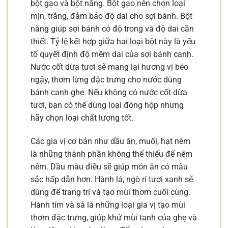
bột gạo và bột năng. Bột gạo nên chọn loại
mịn, trắng, đảm bảo độ dai cho sợi bánh. Bột
năng giúp sợi bánh có độ trong và độ dai cần
thiết. Tỷ lệ kết hợp giữa hai loại bột này là yếu
tố quyết định độ mềm dai của sợi bánh canh.
Nước cốt dừa tươi sẽ mang lại hương vị béo
ngậy, thơm lừng đặc trưng cho nước dùng
bánh canh ghẹ. Nếu không có nước cốt dừa
tươi, bạn có thể dùng loại đóng hộp nhưng
hãy chọn loại chất lượng tốt.
Các gia vị cơ bản như dầu ăn, muối, hạt nêm
là những thành phần không thể thiếu để nêm
nếm. Dầu màu điều sẽ giúp món ăn có màu
sắc hấp dẫn hơn. Hành lá, ngò rí tươi xanh sẽ
dùng để trang trí và tạo mùi thơm cuối cùng.
Hành tím và sả là những loại gia vị tạo mùi
thơm đặc trưng, giúp khử mùi tanh của ghẹ và