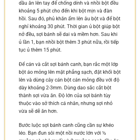
dầu ăn lên tay để chống dính và nhồi bột đều
khoảng 5 phút cho đến khi bột mịn và đàn
hồi. Sau đó, phủ khăn ẩm lên âu bột và để bột
nghỉ khoảng 30 phút. Thời gian ủ bột giúp bột
nở đều, sợi bánh sẽ dai và mềm hơn. Sau khi
ủ lần 1, bạn nhồi bột thêm 3 phút nữa, rồi tiếp
tục ủ thêm 15 phút.
Để cán và cắt sợi bánh canh, bạn rắc một lớp
bột áo mỏng lên mặt phẳng sạch, đặt khối bột
lên và dùng cây cán bột cán mỏng đều với độ
dày khoảng 2-3mm. Dùng dao sắc cắt bột
thành sợi vừa ăn. Độ lớn của sợi bánh tùy
thuộc vào sở thích cá nhân, nhưng sợi nhỏ
vừa sẽ dễ ăn hơn.
Bước luộc sợi bánh canh cũng cần sự khéo
léo. Bạn đun sôi một nồi nước lớn với ½