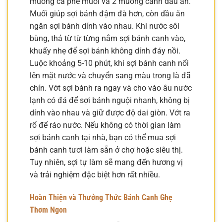
muỗng cà phê muối và 2 muỗng canh dầu ăn.
Muối giúp sợi bánh đậm đà hơn, còn dầu ăn
ngăn sợi bánh dính vào nhau. Khi nước sôi
bùng, thả từ từ từng nắm sợi bánh canh vào,
khuấy nhẹ để sợi bánh không dính đáy nồi.
Luộc khoảng 5-10 phút, khi sợi bánh canh nổi
lên mặt nước và chuyển sang màu trong là đã
chín. Vớt sợi bánh ra ngay và cho vào âu nước
lạnh có đá để sợi bánh nguội nhanh, không bị
dính vào nhau và giữ được độ dai giòn. Vớt ra
rổ để ráo nước. Nếu không có thời gian làm
sợi bánh canh tại nhà, bạn có thể mua sợi
bánh canh tươi làm sẵn ở chợ hoặc siêu thị.
Tuy nhiên, sợi tự làm sẽ mang đến hương vị
và trải nghiệm đặc biệt hơn rất nhiều.
Hoàn Thiện và Thưởng Thức Bánh Canh Ghẹ
Thơm Ngon