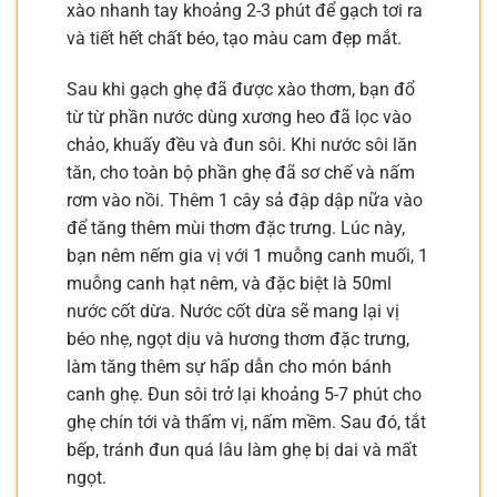
xào nhanh tay khoảng 2-3 phút để gạch tơi ra
và tiết hết chất béo, tạo màu cam đẹp mắt.
Sau khi gạch ghẹ đã được xào thơm, bạn đổ
từ từ phần nước dùng xương heo đã lọc vào
chảo, khuấy đều và đun sôi. Khi nước sôi lăn
tăn, cho toàn bộ phần ghẹ đã sơ chế và nấm
rơm vào nồi. Thêm 1 cây sả đập dập nữa vào
để tăng thêm mùi thơm đặc trưng. Lúc này,
bạn nêm nếm gia vị với 1 muỗng canh muối, 1
muỗng canh hạt nêm, và đặc biệt là 50ml
nước cốt dừa. Nước cốt dừa sẽ mang lại vị
béo nhẹ, ngọt dịu và hương thơm đặc trưng,
làm tăng thêm sự hấp dẫn cho món bánh
canh ghẹ. Đun sôi trở lại khoảng 5-7 phút cho
ghẹ chín tới và thấm vị, nấm mềm. Sau đó, tắt
bếp, tránh đun quá lâu làm ghẹ bị dai và mất
ngọt.