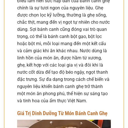
Điều làm nên sức hấp dẫn của bánh canh ghẹ
chính là sự tươi ngon của nguyên liệu. Ghẹ
được chọn lọc kỹ lưỡng, thường là ghẹ sống,
chắc thịt, mang đến vị ngọt tự nhiên cho nước
dùng. Sợi bánh canh cũng đóng vai trò quan
trọng, có thể là bánh canh bột gạo, bột lọc
hoặc bột mì, mỗi loại mang đến một kết cấu
và cảm giác khi ăn khác nhau. Nước dùng là
linh hồn của món ăn, được hầm từ xương,
ghẹ, kết hợp với các loại gia vị và đôi khi là
nước cốt dừa để tạo độ béo ngậy, ngọt thanh
đặc trưng. Sự đa dạng trong cách chế biến và
nguyên liệu khiến bánh canh ghẹ trở thành
một món ăn phong phú, thể hiện sự sáng tạo
và tinh hoa của ẩm thực Việt Nam.
Giá Trị Dinh Dưỡng Từ Món Bánh Canh Ghẹ