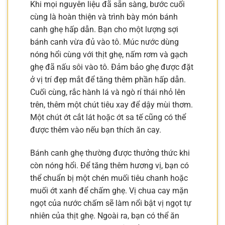
Khi mọi nguyên liệu đã sẵn sàng, bước cuối
cùng là hoàn thiện và trình bày món bánh
canh ghẹ hấp dẫn. Bạn cho một lượng sợi
bánh canh vừa đủ vào tô. Múc nước dùng
nóng hổi cùng với thịt ghẹ, nấm rơm và gạch
ghẹ đã nấu sôi vào tô. Đảm bảo ghẹ được đặt
ở vị trí đẹp mắt để tăng thêm phần hấp dẫn.
Cuối cùng, rắc hành lá và ngò rí thái nhỏ lên
trên, thêm một chút tiêu xay để dậy mùi thơm.
Một chút ớt cắt lát hoặc ớt sa tế cũng có thể
được thêm vào nếu bạn thích ăn cay.
Bánh canh ghẹ thường được thưởng thức khi
còn nóng hổi. Để tăng thêm hương vị, bạn có
thể chuẩn bị một chén muối tiêu chanh hoặc
muối ớt xanh để chấm ghẹ. Vị chua cay mặn
ngọt của nước chấm sẽ làm nổi bật vị ngọt tự
nhiên của thịt ghẹ. Ngoài ra, bạn có thể ăn