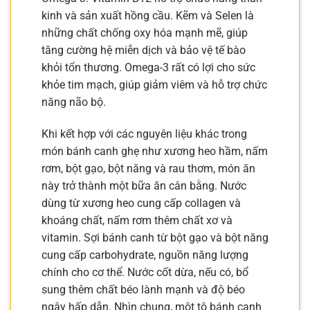
kinh và sản xuất hồng cầu. Kẽm và Selen là
những chất chống oxy hóa mạnh mẽ, giúp
tăng cường hệ miễn dịch và bảo vệ tế bào
khỏi tổn thương. Omega-3 rất có lợi cho sức
khỏe tim mạch, giúp giảm viêm và hỗ trợ chức
năng não bộ.
Khi kết hợp với các nguyên liệu khác trong
món bánh canh ghẹ như xương heo hầm, nấm
rơm, bột gạo, bột năng và rau thơm, món ăn
này trở thành một bữa ăn cân bằng. Nước
dùng từ xương heo cung cấp collagen và
khoáng chất, nấm rơm thêm chất xơ và
vitamin. Sợi bánh canh từ bột gạo và bột năng
cung cấp carbohydrate, nguồn năng lượng
chính cho cơ thể. Nước cốt dừa, nếu có, bổ
sung thêm chất béo lành mạnh và độ béo
ngậy hấp dẫn. Nhìn chung, một tô bánh canh