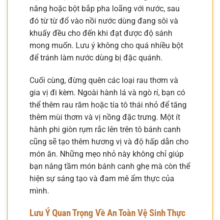
năng hoặc bột bắp pha loãng với nước, sau
đó từ từ đổ vào nồi nước dùng đang sôi và
khuấy đều cho đến khi đạt được độ sánh
mong muốn. Lưu ý không cho quá nhiều bột
để tránh làm nước dùng bị đặc quánh.
Cuối cùng, đừng quên các loại rau thơm và
gia vị đi kèm. Ngoài hành lá và ngò rí, bạn có
thể thêm rau răm hoặc tía tô thái nhỏ để tăng
thêm mùi thơm và vị nồng đặc trưng. Một ít
hành phi giòn rụm rắc lên trên tô bánh canh
cũng sẽ tạo thêm hương vị và độ hấp dẫn cho
món ăn. Những mẹo nhỏ này không chỉ giúp
bạn nâng tầm món bánh canh ghẹ mà còn thể
hiện sự sáng tạo và đam mê ẩm thực của
mình.
Lưu Ý Quan Trọng Về An Toàn Vệ Sinh Thực