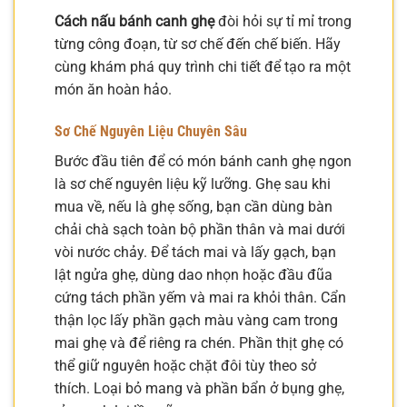
Cách nấu bánh canh ghẹ
đòi hỏi sự tỉ mỉ trong
từng công đoạn, từ sơ chế đến chế biến. Hãy
cùng khám phá quy trình chi tiết để tạo ra một
món ăn hoàn hảo.
Sơ Chế Nguyên Liệu Chuyên Sâu
Bước đầu tiên để có món bánh canh ghẹ ngon
là sơ chế nguyên liệu kỹ lưỡng. Ghẹ sau khi
mua về, nếu là ghẹ sống, bạn cần dùng bàn
chải chà sạch toàn bộ phần thân và mai dưới
vòi nước chảy. Để tách mai và lấy gạch, bạn
lật ngửa ghẹ, dùng dao nhọn hoặc đầu đũa
cứng tách phần yếm và mai ra khỏi thân. Cẩn
thận lọc lấy phần gạch màu vàng cam trong
mai ghẹ và để riêng ra chén. Phần thịt ghẹ có
thể giữ nguyên hoặc chặt đôi tùy theo sở
thích. Loại bỏ mang và phần bẩn ở bụng ghẹ,