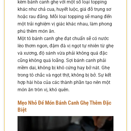
kèm bánh canh ghẹ với một số loại topping
khác như chả cua, huyết luộc, giá đỗ trụng sơ
hoặc rau đắng. Mỗi loại topping sẽ mang đến
một trải nghiệm vị giác khác nhau, làm phong
phú thêm món ăn.
Một tô bánh canh ghẹ đạt chuẩn sẽ có nước
lèo thơm ngon, đậm đà vị ngọt tự nhiên từ ghẹ
và xương, độ sánh vừa phải không quá đặc
cũng không quá loãng. Sợi bánh canh phải
mềm dai, không bị khô cứng hay bở nát. Ghẹ
trong tô chắc và ngọt thịt, không bị bở. Sự kết
hợp hài hòa của các thành phần tạo nên một
món ăn tròn vị, khó quên.
Mẹo Nhỏ Để Món Bánh Canh Ghẹ Thêm Đặc
Biệt