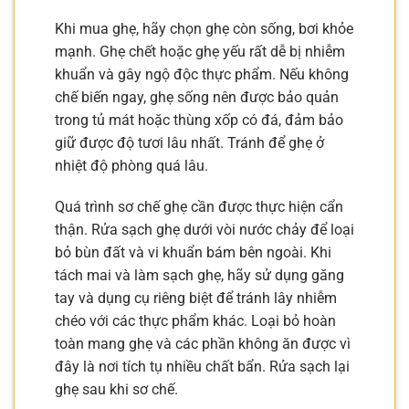
Khi mua ghẹ, hãy chọn ghẹ còn sống, bơi khỏe
mạnh. Ghẹ chết hoặc ghẹ yếu rất dễ bị nhiễm
khuẩn và gây ngộ độc thực phẩm. Nếu không
chế biến ngay, ghẹ sống nên được bảo quản
trong tủ mát hoặc thùng xốp có đá, đảm bảo
giữ được độ tươi lâu nhất. Tránh để ghẹ ở
nhiệt độ phòng quá lâu.
Quá trình sơ chế ghẹ cần được thực hiện cẩn
thận. Rửa sạch ghẹ dưới vòi nước chảy để loại
bỏ bùn đất và vi khuẩn bám bên ngoài. Khi
tách mai và làm sạch ghẹ, hãy sử dụng găng
tay và dụng cụ riêng biệt để tránh lây nhiễm
chéo với các thực phẩm khác. Loại bỏ hoàn
toàn mang ghẹ và các phần không ăn được vì
đây là nơi tích tụ nhiều chất bẩn. Rửa sạch lại
ghẹ sau khi sơ chế.