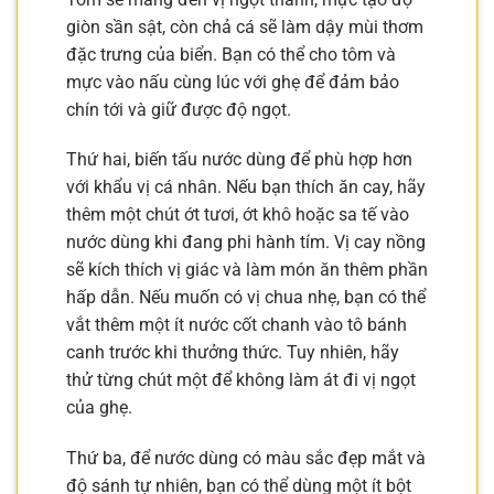
giòn sần sật, còn chả cá sẽ làm dậy mùi thơm
đặc trưng của biển. Bạn có thể cho tôm và
mực vào nấu cùng lúc với ghẹ để đảm bảo
chín tới và giữ được độ ngọt.
Thứ hai, biến tấu nước dùng để phù hợp hơn
với khẩu vị cá nhân. Nếu bạn thích ăn cay, hãy
thêm một chút ớt tươi, ớt khô hoặc sa tế vào
nước dùng khi đang phi hành tím. Vị cay nồng
sẽ kích thích vị giác và làm món ăn thêm phần
hấp dẫn. Nếu muốn có vị chua nhẹ, bạn có thể
vắt thêm một ít nước cốt chanh vào tô bánh
canh trước khi thưởng thức. Tuy nhiên, hãy
thử từng chút một để không làm át đi vị ngọt
của ghẹ.
Thứ ba, để nước dùng có màu sắc đẹp mắt và
độ sánh tự nhiên, bạn có thể dùng một ít bột