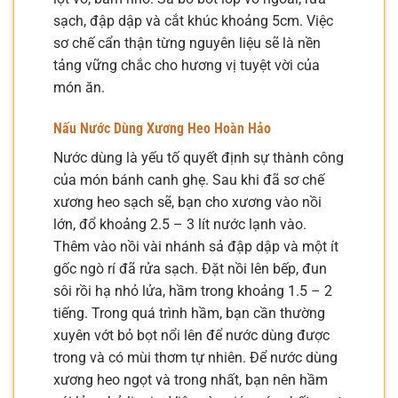
sạch, đập dập và cắt khúc khoảng 5cm. Việc
sơ chế cẩn thận từng nguyên liệu sẽ là nền
tảng vững chắc cho hương vị tuyệt vời của
món ăn.
Nấu Nước Dùng Xương Heo Hoàn Hảo
Nước dùng là yếu tố quyết định sự thành công
của món bánh canh ghẹ. Sau khi đã sơ chế
xương heo sạch sẽ, bạn cho xương vào nồi
lớn, đổ khoảng 2.5 – 3 lít nước lạnh vào.
Thêm vào nồi vài nhánh sả đập dập và một ít
gốc ngò rí đã rửa sạch. Đặt nồi lên bếp, đun
sôi rồi hạ nhỏ lửa, hầm trong khoảng 1.5 – 2
tiếng. Trong quá trình hầm, bạn cần thường
xuyên vớt bỏ bọt nổi lên để nước dùng được
trong và có mùi thơm tự nhiên. Để nước dùng
xương heo ngọt và trong nhất, bạn nên hầm