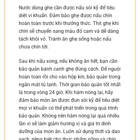
Nước dùng ghẹ cần được nấu sôi kỹ để tiêu
diệt vi khuẩn. Đảm bảo ghẹ được nấu chín
hoàn toàn trước khi thưởng thức. Thịt ghẹ khi
chín sẽ chuyển sang màu đỏ cam và dễ dàng
tách khỏi vỏ. Tránh ăn ghẹ sống hoặc nấu
chưa chín tới.
Sau khi nấu xong, nếu không ăn hết, bạn cần
bảo quản bánh canh ghẹ đúng cách. Để nguội
hoàn toàn rồi cho vào hộp kín, bảo quản trong
ngăn mát tủ lạnh. Thời gian bảo quản tốt nhất
là trong vòng 24 giờ. Khi hâm nóng lại, hãy
đảm bảo món ăn được đun sôi kỹ để tiêu diệt
mọi vi khuẩn có thể phát triển trong quá trình
bảo quản. Không nên hâm nóng lại quá nhiều
lần vì sẽ làm giảm hương vị và giá trị dinh
dưỡng của món ăn. Luôn sử dụng thớt và dao
sạch, riêng biệt cho thực phẩm sống và chín