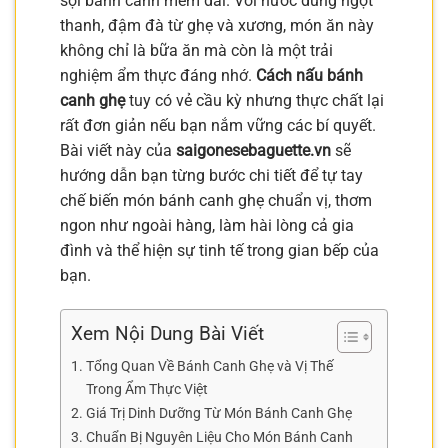
sợi bánh canh mềm dai. Với nước dùng ngọt
thanh, đậm đà từ ghẹ và xương, món ăn này
không chỉ là bữa ăn mà còn là một trải
nghiệm ẩm thực đáng nhớ.
Cách nấu bánh
canh ghẹ
tuy có vẻ cầu kỳ nhưng thực chất lại
rất đơn giản nếu bạn nắm vững các bí quyết.
Bài viết này của
saigonesebaguette.vn
sẽ
hướng dẫn bạn từng bước chi tiết để tự tay
chế biến món bánh canh ghẹ chuẩn vị, thơm
ngon như ngoài hàng, làm hài lòng cả gia
đình và thể hiện sự tinh tế trong gian bếp của
bạn.
Xem Nội Dung Bài Viết
Tổng Quan Về Bánh Canh Ghẹ và Vị Thế
Trong Ẩm Thực Việt
Giá Trị Dinh Dưỡng Từ Món Bánh Canh Ghẹ
Chuẩn Bị Nguyên Liệu Cho Món Bánh Canh