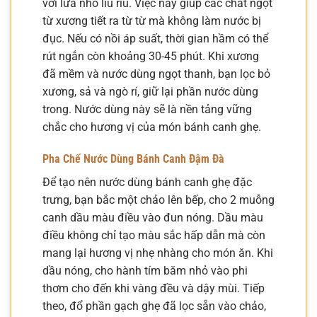
với lửa nhỏ liu riu. Việc này giúp các chất ngọt
từ xương tiết ra từ từ mà không làm nước bị
đục. Nếu có nồi áp suất, thời gian hầm có thể
rút ngắn còn khoảng 30-45 phút. Khi xương
đã mềm và nước dùng ngọt thanh, bạn lọc bỏ
xương, sả và ngò rí, giữ lại phần nước dùng
trong. Nước dùng này sẽ là nền tảng vững
chắc cho hương vị của món bánh canh ghẹ.
Pha Chế Nước Dùng Bánh Canh Đậm Đà
Để tạo nên nước dùng bánh canh ghẹ đặc
trưng, bạn bắc một chảo lên bếp, cho 2 muỗng
canh dầu màu điều vào đun nóng. Dầu màu
điều không chỉ tạo màu sắc hấp dẫn mà còn
mang lại hương vị nhẹ nhàng cho món ăn. Khi
dầu nóng, cho hành tím băm nhỏ vào phi
thơm cho đến khi vàng đều và dậy mùi. Tiếp
theo, đổ phần gạch ghẹ đã lọc sẵn vào chảo,