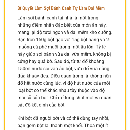
Bí Quyết Làm Sợi Bánh Canh Tự Làm Dai Mềm
Làm sợi bánh canh tại nhà là một trong
những điểm nhấn đặc biệt của món ăn này,
mang lại độ tươi ngon và dai mềm khó cưỡng.
Bạn trộn 150g bột gạo với 15g bột năng và ½
muỗng cà phê muối trong một âu lớn. Tỷ lệ
này giúp sợi bánh vừa dai vừa mềm, không bị
cứng hay quá bở. Sau đó, từ từ đổ khoảng
150ml nước sôi vào âu bột, vừa đổ vừa dùng
đũa khuấy đều. Điều quan trọng là không nên
đổ hết nước cùng lúc, vì độ hút nước của mỗi
loại bột có thể khác nhau tùy thuộc vào độ
mới cũ của bột. Chỉ đổ từng chút một và quan
sát độ kết dính của bột.
Khi bột đã nguội bớt và có thể dùng tay nhồi,
bạn gom bột lại thành một khối. Thoa một ít