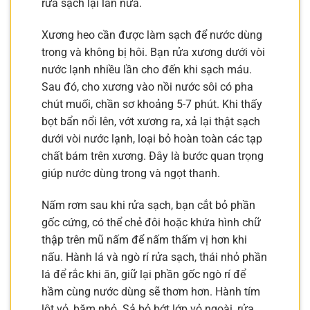
rửa sạch lại lần nữa.
Xương heo cần được làm sạch để nước dùng
trong và không bị hôi. Bạn rửa xương dưới vòi
nước lạnh nhiều lần cho đến khi sạch máu.
Sau đó, cho xương vào nồi nước sôi có pha
chút muối, chần sơ khoảng 5-7 phút. Khi thấy
bọt bẩn nổi lên, vớt xương ra, xả lại thật sạch
dưới vòi nước lạnh, loại bỏ hoàn toàn các tạp
chất bám trên xương. Đây là bước quan trọng
giúp nước dùng trong và ngọt thanh.
Nấm rơm sau khi rửa sạch, bạn cắt bỏ phần
gốc cứng, có thể chẻ đôi hoặc khứa hình chữ
thập trên mũ nấm để nấm thấm vị hơn khi
nấu. Hành lá và ngò rí rửa sạch, thái nhỏ phần
lá để rắc khi ăn, giữ lại phần gốc ngò rí để
hầm cùng nước dùng sẽ thơm hơn. Hành tím
lột vỏ, băm nhỏ. Sả bỏ bớt lớp vỏ ngoài, rửa