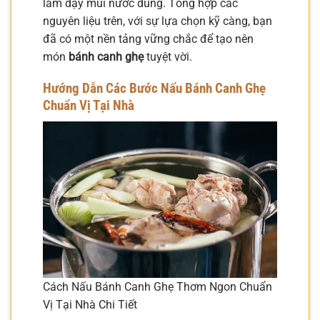
làm dậy mùi nước dùng. Tổng hợp các
nguyên liệu trên, với sự lựa chọn kỹ càng, bạn
đã có một nền tảng vững chắc để tạo nên
món
bánh canh ghẹ
tuyệt vời.
Hướng Dẫn Các Bước Nấu Bánh Canh Ghẹ
Chuẩn Vị Tại Nhà
Cách Nấu Bánh Canh Ghẹ Thơm Ngon Chuẩn
Vị Tại Nhà Chi Tiết