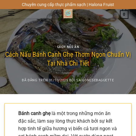
Chuyển
Chuyên cung cấp thực phẩm sạch | Halona Fruist
đến
0
nội
dung
CÁCH NẤU ĂN
Cách Nấu Bánh Canh Ghẹ Thơm Ngon Chuẩn Vị
Tại Nhà Chi Tiết
ĐÃ ĐĂNG TRÊN
31/10/2025
BỞI
SAIGONESEBAGUETTE
Bánh canh ghẹ
là một trong những món ăn
đặc sắc, làm say lòng thực khách bởi sự kết
hợp tinh tế giữa hương vị biển cả tươi ngon và