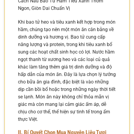
Cách Nấu Bao Tử Hầm Tiêu Xanh Thơm
Ngon, Giòn Dai Chuẩn Vị
Khi bao tử heo và tiêu xanh kết hợp trong món
hầm, chúng tạo nên một món ăn cân bằng về
dinh dưỡng và hương vị. Bao tử cung cấp
năng lượng và protein, trong khi tiêu xanh bổ
sung các hoạt chất sinh học có lợi. Nước hầm
ngọt thanh từ xương heo và các loại củ quả
khác làm tăng thêm giá trị dinh dưỡng và độ
hấp dẫn của món ăn. Đây là lựa chọn lý tưởng
cho bữa ăn gia đình, đặc biệt là vào những
dịp cần bồi bổ hoặc trong những ngày thời tiết
se lạnh. Món ăn này không chỉ thỏa mãn vị
giác mà còn mang lại cảm giác ấm áp, dễ
chịu cho cơ thể, thể hiện sự tinh tế trong ẩm
thực Việt.
II. Bí Quyết Chọn Mua Nguyên Liệu Tươi