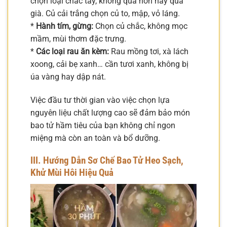
chọn loại chắc tay, không quá non hay quá
già. Củ cải trắng chọn củ to, mập, vỏ láng.
*
Hành tím, gừng:
Chọn củ chắc, không mọc
mầm, mùi thơm đặc trưng.
*
Các loại rau ăn kèm:
Rau mồng tơi, xà lách
xoong, cải bẹ xanh… cần tươi xanh, không bị
úa vàng hay dập nát.
Việc đầu tư thời gian vào việc chọn lựa
nguyên liệu chất lượng cao sẽ đảm bảo món
bao tử hầm tiêu của bạn không chỉ ngon
miệng mà còn an toàn và bổ dưỡng.
III. Hướng Dẫn Sơ Chế Bao Tử Heo Sạch,
Khử Mùi Hôi Hiệu Quả