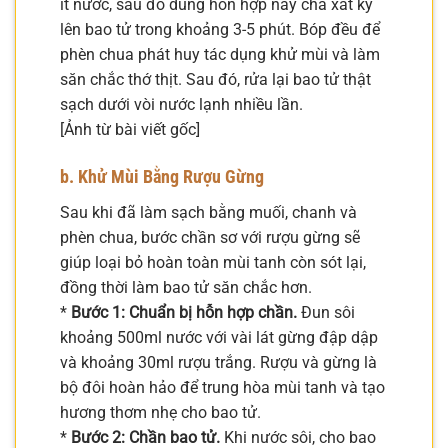
ít nước, sau đó dùng hỗn hợp này chà xát kỹ
lên bao tử trong khoảng 3-5 phút. Bóp đều để
phèn chua phát huy tác dụng khử mùi và làm
săn chắc thớ thịt. Sau đó, rửa lại bao tử thật
sạch dưới vòi nước lạnh nhiều lần.
[Ảnh từ bài viết gốc]
b. Khử Mùi Bằng Rượu Gừng
Sau khi đã làm sạch bằng muối, chanh và
phèn chua, bước chần sơ với rượu gừng sẽ
giúp loại bỏ hoàn toàn mùi tanh còn sót lại,
đồng thời làm bao tử săn chắc hơn.
*
Bước 1: Chuẩn bị hỗn hợp chần.
Đun sôi
khoảng 500ml nước với vài lát gừng đập dập
và khoảng 30ml rượu trắng. Rượu và gừng là
bộ đôi hoàn hảo để trung hòa mùi tanh và tạo
hương thơm nhẹ cho bao tử.
*
Bước 2: Chần bao tử.
Khi nước sôi, cho bao