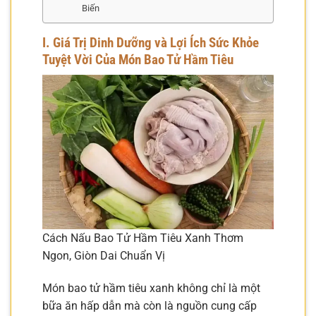
Biến
I. Giá Trị Dinh Dưỡng và Lợi Ích Sức Khỏe
Tuyệt Vời Của Món Bao Tử Hầm Tiêu
Cách Nấu Bao Tử Hầm Tiêu Xanh Thơm
Ngon, Giòn Dai Chuẩn Vị
Món bao tử hầm tiêu xanh không chỉ là một
bữa ăn hấp dẫn mà còn là nguồn cung cấp