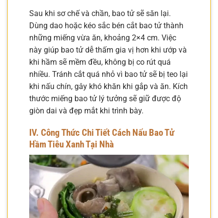
Sau khi sơ chế và chần, bao tử sẽ săn lại.
Dùng dao hoặc kéo sắc bén cắt bao tử thành
những miếng vừa ăn, khoảng 2×4 cm. Việc
này giúp bao tử dễ thấm gia vị hơn khi ướp và
khi hầm sẽ mềm đều, không bị co rút quá
nhiều. Tránh cắt quá nhỏ vì bao tử sẽ bị teo lại
khi nấu chín, gây khó khăn khi gắp và ăn. Kích
thước miếng bao tử lý tưởng sẽ giữ được độ
giòn dai và đẹp mắt khi trình bày.
IV. Công Thức Chi Tiết Cách Nấu Bao Tử
Hầm Tiêu Xanh Tại Nhà