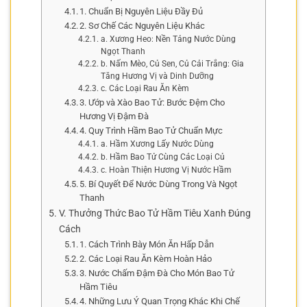
1. Chuẩn Bị Nguyên Liệu Đầy Đủ
2. Sơ Chế Các Nguyên Liệu Khác
a. Xương Heo: Nền Tảng Nước Dùng
Ngọt Thanh
b. Nấm Mèo, Củ Sen, Củ Cải Trắng: Gia
Tăng Hương Vị và Dinh Dưỡng
c. Các Loại Rau Ăn Kèm
3. Ướp và Xào Bao Tử: Bước Đệm Cho
Hương Vị Đậm Đà
4. Quy Trình Hầm Bao Tử Chuẩn Mực
a. Hầm Xương Lấy Nước Dùng
b. Hầm Bao Tử Cùng Các Loại Củ
c. Hoàn Thiện Hương Vị Nước Hầm
5. Bí Quyết Để Nước Dùng Trong Và Ngọt
Thanh
V. Thưởng Thức Bao Tử Hầm Tiêu Xanh Đúng
Cách
1. Cách Trình Bày Món Ăn Hấp Dẫn
2. Các Loại Rau Ăn Kèm Hoàn Hảo
3. Nước Chấm Đậm Đà Cho Món Bao Tử
Hầm Tiêu
4. Những Lưu Ý Quan Trọng Khác Khi Chế