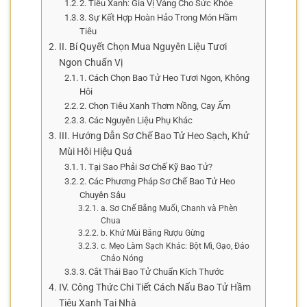
2. Tiêu Xanh: Gia Vị Vàng Cho Sức Khỏe
3. Sự Kết Hợp Hoàn Hảo Trong Món Hầm
Tiêu
II. Bí Quyết Chọn Mua Nguyên Liệu Tươi
Ngon Chuẩn Vị
1. Cách Chọn Bao Tử Heo Tươi Ngon, Không
Hôi
2. Chọn Tiêu Xanh Thơm Nồng, Cay Ấm
3. Các Nguyên Liệu Phụ Khác
III. Hướng Dẫn Sơ Chế Bao Tử Heo Sạch, Khử
Mùi Hôi Hiệu Quả
1. Tại Sao Phải Sơ Chế Kỹ Bao Tử?
2. Các Phương Pháp Sơ Chế Bao Tử Heo
Chuyên Sâu
a. Sơ Chế Bằng Muối, Chanh và Phèn
Chua
b. Khử Mùi Bằng Rượu Gừng
c. Mẹo Làm Sạch Khác: Bột Mì, Gạo, Đảo
Chảo Nóng
3. Cắt Thái Bao Tử Chuẩn Kích Thước
IV. Công Thức Chi Tiết Cách Nấu Bao Tử Hầm
Tiêu Xanh Tại Nhà