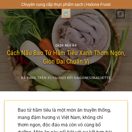
Chuyển
Chuyên cung cấp thực phẩm sạch | Halona Fruist
đến
0
nội
dung
CÁCH NẤU ĂN
Cách Nấu Bao Tử Hầm Tiêu Xanh Thơm Ngon,
Giòn Dai Chuẩn Vị
ĐÃ ĐĂNG TRÊN
31/10/2025
BỞI
SAIGONESEBAGUETTE
Bao tử hầm tiêu là một món ăn truyền thống,
mang đậm hương vị Việt Nam, không chỉ
thơm ngon, độc đáo mà còn vô cùng bổ