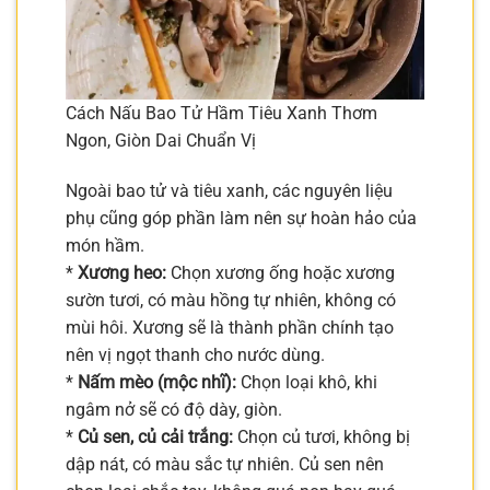
Cách Nấu Bao Tử Hầm Tiêu Xanh Thơm
Ngon, Giòn Dai Chuẩn Vị
Ngoài bao tử và tiêu xanh, các nguyên liệu
phụ cũng góp phần làm nên sự hoàn hảo của
món hầm.
*
Xương heo:
Chọn xương ống hoặc xương
sườn tươi, có màu hồng tự nhiên, không có
mùi hôi. Xương sẽ là thành phần chính tạo
nên vị ngọt thanh cho nước dùng.
*
Nấm mèo (mộc nhĩ):
Chọn loại khô, khi
ngâm nở sẽ có độ dày, giòn.
*
Củ sen, củ cải trắng:
Chọn củ tươi, không bị
dập nát, có màu sắc tự nhiên. Củ sen nên