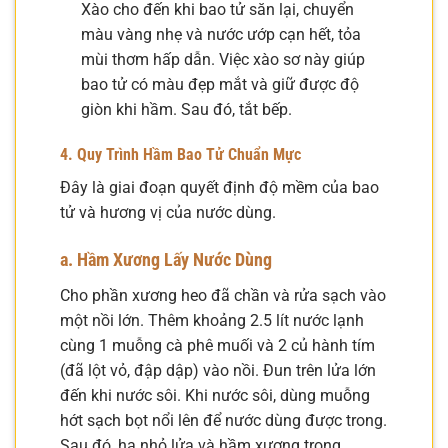
Xào cho đến khi bao tử săn lại, chuyển
màu vàng nhẹ và nước ướp cạn hết, tỏa
mùi thơm hấp dẫn. Việc xào sơ này giúp
bao tử có màu đẹp mắt và giữ được độ
giòn khi hầm. Sau đó, tắt bếp.
4. Quy Trình Hầm Bao Tử Chuẩn Mực
Đây là giai đoạn quyết định độ mềm của bao
tử và hương vị của nước dùng.
a. Hầm Xương Lấy Nước Dùng
Cho phần xương heo đã chần và rửa sạch vào
một nồi lớn. Thêm khoảng 2.5 lít nước lạnh
cùng 1 muỗng cà phê muối và 2 củ hành tím
(đã lột vỏ, đập dập) vào nồi. Đun trên lửa lớn
đến khi nước sôi. Khi nước sôi, dùng muỗng
hớt sạch bọt nổi lên để nước dùng được trong.
Sau đó, hạ nhỏ lửa và hầm xương trong