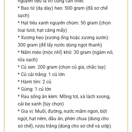
nguyên liệu là vô cùng cần thiết.
* Bao tử (dạ dày) heo: 500 gram (đã sơ chế
sạch)
* Hạt tiêu xanh nguyên chùm: 50 gram (chọn
loại tươi, hạt căng mẩy)
* Xương heo (xương ống hoặc xương sườn):
300 gram (để lấy nước dùng ngọt thanh)
* Nấm mèo (mộc nhĩ) khô: 30 gram (ngâm nở,
rửa sạch)
* Củ sen: 200 gram (chọn củ già, chắc tay)
* Củ cải trắng: 1 củ lớn
* Hành tím: 2 củ
* Gừng: 1 củ lớn
* Rau sống ăn kèm: Mồng tơi, xà lách xoong,
cải bẹ xanh (tùy chọn)
* Gia vị: Muối, đường, nước mắm ngon, bột
ngọt, hạt nêm, dầu ăn, phèn chua (dùng cho
sơ chế), rượu trắng (dùng cho sơ chế và ướp).