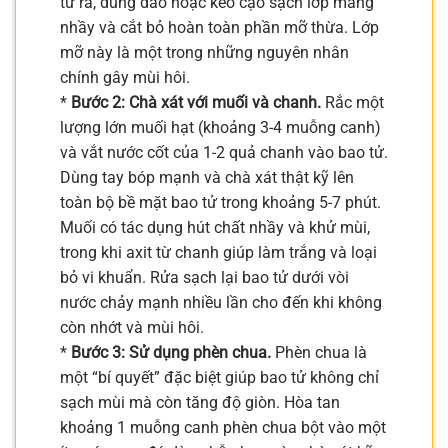
tử ra, dùng dao hoặc kéo cạo sạch lớp màng
nhầy và cắt bỏ hoàn toàn phần mỡ thừa. Lớp
mỡ này là một trong những nguyên nhân
chính gây mùi hôi.
*
Bước 2: Chà xát với muối và chanh.
Rắc một
lượng lớn muối hạt (khoảng 3-4 muỗng canh)
và vắt nước cốt của 1-2 quả chanh vào bao tử.
Dùng tay bóp mạnh và chà xát thật kỹ lên
toàn bộ bề mặt bao tử trong khoảng 5-7 phút.
Muối có tác dụng hút chất nhầy và khử mùi,
trong khi axit từ chanh giúp làm trắng và loại
bỏ vi khuẩn. Rửa sạch lại bao tử dưới vòi
nước chảy mạnh nhiều lần cho đến khi không
còn nhớt và mùi hôi.
*
Bước 3: Sử dụng phèn chua.
Phèn chua là
một “bí quyết” đặc biệt giúp bao tử không chỉ
sạch mùi mà còn tăng độ giòn. Hòa tan
khoảng 1 muỗng canh phèn chua bột vào một