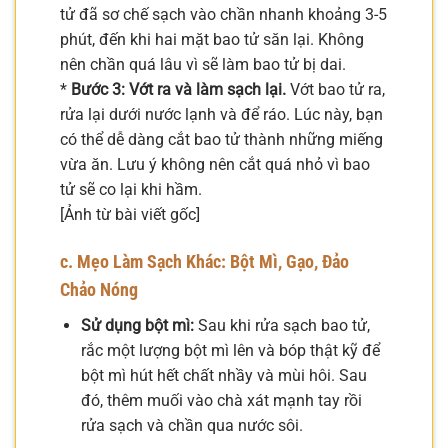
tử đã sơ chế sạch vào chần nhanh khoảng 3-5
phút, đến khi hai mặt bao tử săn lại. Không
nên chần quá lâu vì sẽ làm bao tử bị dai.
*
Bước 3: Vớt ra và làm sạch lại.
Vớt bao tử ra,
rửa lại dưới nước lạnh và để ráo. Lúc này, bạn
có thể dễ dàng cắt bao tử thành những miếng
vừa ăn. Lưu ý không nên cắt quá nhỏ vì bao
tử sẽ co lại khi hầm.
[Ảnh từ bài viết gốc]
c. Mẹo Làm Sạch Khác: Bột Mì, Gạo, Đảo
Chảo Nóng
Sử dụng bột mì:
Sau khi rửa sạch bao tử,
rắc một lượng bột mì lên và bóp thật kỹ để
bột mì hút hết chất nhầy và mùi hôi. Sau
đó, thêm muối vào chà xát mạnh tay rồi
rửa sạch và chần qua nước sôi.