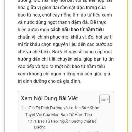
dưỡng. Món ăn này nổi bật với sự kết hợp hài
hòa giữa vị giòn dai sần sật đặc trưng của
bao tử heo, chút cay nồng ấm áp từ tiêu xanh
và nước dùng ngọt thanh đậm đà. Để thực
hiện được món
cách nấu bao tử hầm tiêu
chuẩn vị, chinh phục mọi khẩu vị, đòi hỏi sự tỉ
mỉ từ khâu chọn nguyên liệu đến các bước sơ
chế và chế biến. Bài viết này sẽ cung cấp một
hướng dẫn chi tiết, chuyên sâu, giúp bạn tự tin
vào bếp và tạo ra một nồi bao tử hầm tiêu
xanh không chỉ ngon miệng mà còn giàu giá
trị dinh dưỡng cho cả gia đình.
Xem Nội Dung Bài Viết
I. Giá Trị Dinh Dưỡng và Lợi Ích Sức Khỏe
Tuyệt Vời Của Món Bao Tử Hầm Tiêu
1. Bao Tử Heo: Nguồn Dưỡng Chất Bổ
Dưỡng