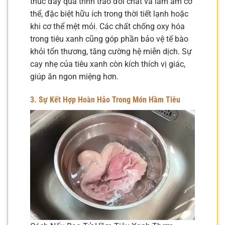
thúc đẩy quá trình trao đổi chất và làm ấm cơ
thể, đặc biệt hữu ích trong thời tiết lạnh hoặc
khi cơ thể mệt mỏi. Các chất chống oxy hóa
trong tiêu xanh cũng góp phần bảo vệ tế bào
khỏi tổn thương, tăng cường hệ miễn dịch. Sự
cay nhẹ của tiêu xanh còn kích thích vị giác,
giúp ăn ngon miệng hơn.
3. Sự Kết Hợp Hoàn Hảo Trong Món Hầm Tiêu