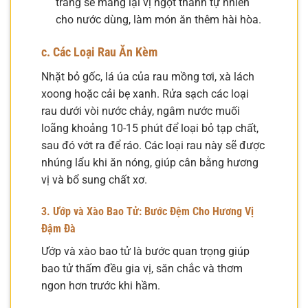
trắng sẽ mang lại vị ngọt thanh tự nhiên
cho nước dùng, làm món ăn thêm hài hòa.
c. Các Loại Rau Ăn Kèm
Nhặt bỏ gốc, lá úa của rau mồng tơi, xà lách
xoong hoặc cải bẹ xanh. Rửa sạch các loại
rau dưới vòi nước chảy, ngâm nước muối
loãng khoảng 10-15 phút để loại bỏ tạp chất,
sau đó vớt ra để ráo. Các loại rau này sẽ được
nhúng lẩu khi ăn nóng, giúp cân bằng hương
vị và bổ sung chất xơ.
3. Ướp và Xào Bao Tử: Bước Đệm Cho Hương Vị
Đậm Đà
Ướp và xào bao tử là bước quan trọng giúp
bao tử thấm đều gia vị, săn chắc và thơm
ngon hơn trước khi hầm.