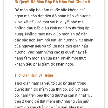
Bí Quyết Để Món Bắp Bò Hầm Đạt Chuẩn Vị
Để món bắp bò hầm thuốc bắc không chỉ
ngon mà còn đạt đến độ hoàn hảo về hương
vị và kết cấu, có một vài bí quyết nhỏ mà
những đầu bếp giàu kinh nghiệm thường áp
dụng. Những mẹo này giúp món ăn trở nên
đặc sắc hơn, làm nổi bật lên hương vị tự nhiên
của nguyên liệu và tối ưu hóa thời gian nấu
nướng. Việc nắm vững các bí quyết này sẽ
nâng tầm món ăn của bạn, khiến mọi thực
khách đều phải trầm trồ khen ngợi.
Thời Gian Hầm Lý Tưởng
Thời gian hầm là yếu tố cực kỳ quan trọng
quyết định độ mềm của thịt bò. Đối với bắp
bò, hầm trên bếp thông thường cần ít nhất 1.5
đến 2 tiếng để thịt mềm nhừ nhưng vẫn giữ
được độ săn chắc nhẹ của gân. Nếu bạn