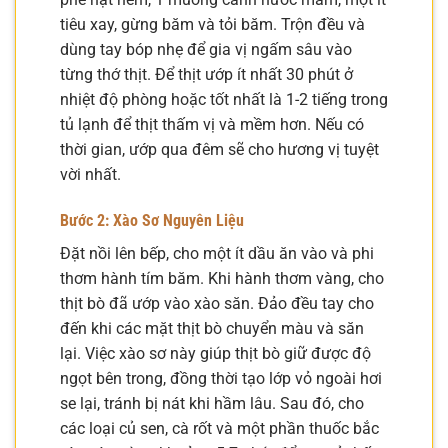
tiêu xay, gừng băm và tỏi băm. Trộn đều và
dùng tay bóp nhẹ để gia vị ngấm sâu vào
từng thớ thịt. Để thịt ướp ít nhất 30 phút ở
nhiệt độ phòng hoặc tốt nhất là 1-2 tiếng trong
tủ lạnh để thịt thấm vị và mềm hơn. Nếu có
thời gian, ướp qua đêm sẽ cho hương vị tuyệt
vời nhất.
Bước 2: Xào Sơ Nguyên Liệu
Đặt nồi lên bếp, cho một ít dầu ăn vào và phi
thơm hành tím băm. Khi hành thơm vàng, cho
thịt bò đã ướp vào xào săn. Đảo đều tay cho
đến khi các mặt thịt bò chuyển màu và săn
lại. Việc xào sơ này giúp thịt bò giữ được độ
ngọt bên trong, đồng thời tạo lớp vỏ ngoài hơi
se lại, tránh bị nát khi hầm lâu. Sau đó, cho
các loại củ sen, cà rốt và một phần thuốc bắc