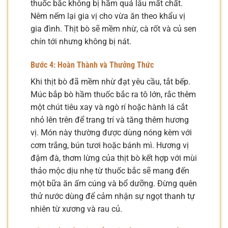
thuốc bắc không bị hầm quá lâu mất chất.
Nêm nếm lại gia vị cho vừa ăn theo khẩu vị
gia đình. Thịt bò sẽ mềm nhừ, cà rốt và củ sen
chín tới nhưng không bị nát.
Bước 4: Hoàn Thành và Thưởng Thức
Khi thịt bò đã mềm nhừ đạt yêu cầu, tắt bếp.
Múc bắp bò hầm thuốc bắc ra tô lớn, rắc thêm
một chút tiêu xay và ngò rí hoặc hành lá cắt
nhỏ lên trên để trang trí và tăng thêm hương
vị. Món này thường được dùng nóng kèm với
cơm trắng, bún tươi hoặc bánh mì. Hương vị
đậm đà, thơm lừng của thịt bò kết hợp với mùi
thảo mộc dịu nhẹ từ thuốc bắc sẽ mang đến
một bữa ăn ấm cúng và bổ dưỡng. Đừng quên
thử nước dùng để cảm nhận sự ngọt thanh tự
nhiên từ xương và rau củ.