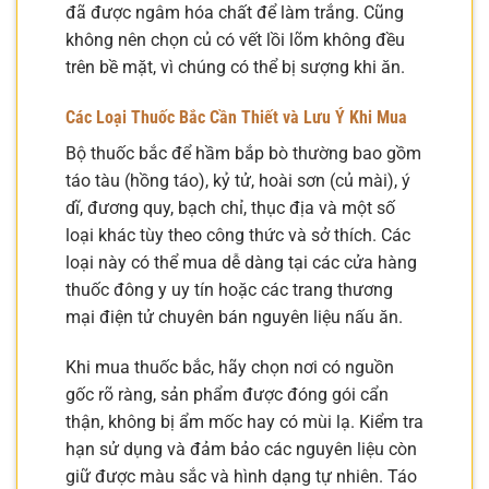
đã được ngâm hóa chất để làm trắng. Cũng
không nên chọn củ có vết lồi lõm không đều
trên bề mặt, vì chúng có thể bị sượng khi ăn.
Các Loại Thuốc Bắc Cần Thiết và Lưu Ý Khi Mua
Bộ thuốc bắc để hầm bắp bò thường bao gồm
táo tàu (hồng táo), kỷ tử, hoài sơn (củ mài), ý
dĩ, đương quy, bạch chỉ, thục địa và một số
loại khác tùy theo công thức và sở thích. Các
loại này có thể mua dễ dàng tại các cửa hàng
thuốc đông y uy tín hoặc các trang thương
mại điện tử chuyên bán nguyên liệu nấu ăn.
Khi mua thuốc bắc, hãy chọn nơi có nguồn
gốc rõ ràng, sản phẩm được đóng gói cẩn
thận, không bị ẩm mốc hay có mùi lạ. Kiểm tra
hạn sử dụng và đảm bảo các nguyên liệu còn
giữ được màu sắc và hình dạng tự nhiên. Táo