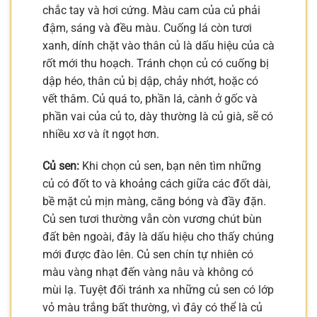
chắc tay và hơi cứng. Màu cam của củ phải
đậm, sáng và đều màu. Cuống lá còn tươi
xanh, dính chặt vào thân củ là dấu hiệu của cà
rốt mới thu hoạch. Tránh chọn củ có cuống bị
dập héo, thân củ bị dập, chảy nhớt, hoặc có
vết thâm. Củ quá to, phần lá, cành ở gốc và
phần vai của củ to, dày thường là củ già, sẽ có
nhiều xơ và ít ngọt hơn.
Củ sen:
Khi chọn củ sen, bạn nên tìm những
củ có đốt to và khoảng cách giữa các đốt dài,
bề mặt củ mịn màng, căng bóng và đầy đặn.
Củ sen tươi thường vẫn còn vương chút bùn
đất bên ngoài, đây là dấu hiệu cho thấy chúng
mới được đào lên. Củ sen chín tự nhiên có
màu vàng nhạt đến vàng nâu và không có
mùi lạ. Tuyệt đối tránh xa những củ sen có lớp
vỏ màu trắng bất thường, vì đây có thể là củ