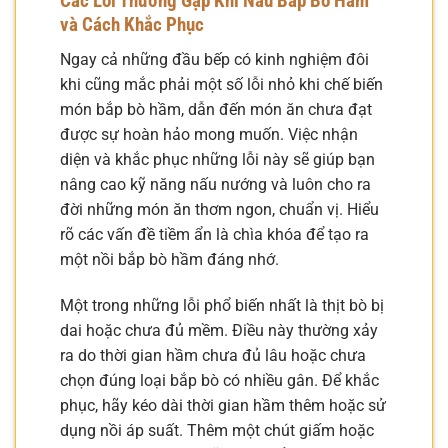
Các Lỗi Thường Gặp Khi Nấu Bắp Bò Hầm
và Cách Khắc Phục
Ngay cả những đầu bếp có kinh nghiệm đôi
khi cũng mắc phải một số lỗi nhỏ khi chế biến
món bắp bò hầm, dẫn đến món ăn chưa đạt
được sự hoàn hảo mong muốn. Việc nhận
diện và khắc phục những lỗi này sẽ giúp bạn
nâng cao kỹ năng nấu nướng và luôn cho ra
đời những món ăn thơm ngon, chuẩn vị. Hiểu
rõ các vấn đề tiềm ẩn là chìa khóa để tạo ra
một nồi bắp bò hầm đáng nhớ.
Một trong những lỗi phổ biến nhất là thịt bò bị
dai hoặc chưa đủ mềm. Điều này thường xảy
ra do thời gian hầm chưa đủ lâu hoặc chưa
chọn đúng loại bắp bò có nhiều gân. Để khắc
phục, hãy kéo dài thời gian hầm thêm hoặc sử
dụng nồi áp suất. Thêm một chút giấm hoặc