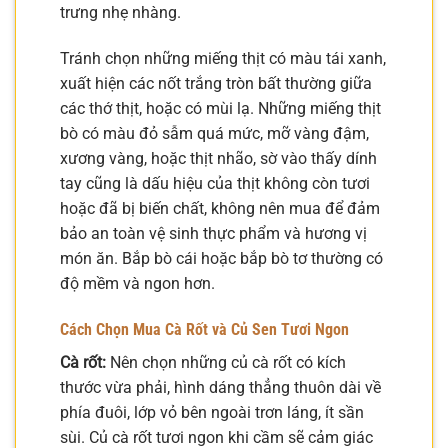
trưng nhẹ nhàng.
Tránh chọn những miếng thịt có màu tái xanh,
xuất hiện các nốt trắng tròn bất thường giữa
các thớ thịt, hoặc có mùi lạ. Những miếng thịt
bò có màu đỏ sẫm quá mức, mỡ vàng đậm,
xương vàng, hoặc thịt nhão, sờ vào thấy dính
tay cũng là dấu hiệu của thịt không còn tươi
hoặc đã bị biến chất, không nên mua để đảm
bảo an toàn vệ sinh thực phẩm và hương vị
món ăn. Bắp bò cái hoặc bắp bò tơ thường có
độ mềm và ngon hơn.
Cách Chọn Mua Cà Rốt và Củ Sen Tươi Ngon
Cà rốt:
Nên chọn những củ cà rốt có kích
thước vừa phải, hình dáng thẳng thuôn dài về
phía đuôi, lớp vỏ bên ngoài trơn láng, ít sần
sùi. Củ cà rốt tươi ngon khi cầm sẽ cảm giác