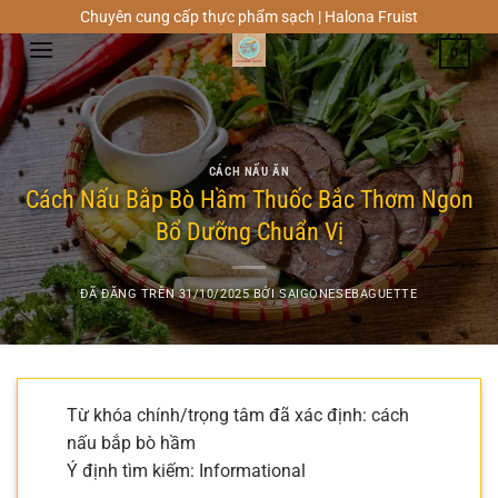
Chuyển
Chuyên cung cấp thực phẩm sạch | Halona Fruist
đến
0
nội
dung
CÁCH NẤU ĂN
Cách Nấu Bắp Bò Hầm Thuốc Bắc Thơm Ngon
Bổ Dưỡng Chuẩn Vị
ĐÃ ĐĂNG TRÊN
31/10/2025
BỞI
SAIGONESEBAGUETTE
Từ khóa chính/trọng tâm đã xác định: cách
nấu bắp bò hầm
Ý định tìm kiếm: Informational