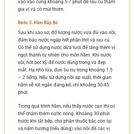
vào xào cùng khoảng 5-7 phút để rau củ thấm
gia vị và có mùi thơm.
Bước 3: Hầm Bắp Bò
Sau khi xào sơ, đổ lượng nước vừa đủ vào nồi,
đảm bảo nước ngập hết phần thịt và rau củ.
Có thể sử dụng nước dừa tươi để tăng thêm vị
ngọt thanh tự nhiên cho món hầm. Khi nước
sôi, hớt bọt kỹ để nước dùng trong và đẹp
mắt. Hạ nhỏ lửa, đun liu riu trong khoảng 1.5
– 2 tiếng. Nếu sử dụng nồi áp suất, thời gian
hầm sẽ rút ngắn đáng kể, chỉ khoảng 30-45
phút.
Trong quá trình hầm, nếu thấy nước cạn thì có
thể châm thêm nước nóng. Khoảng 30 phút
trước khi tắt bếp, cho phần thuốc bắc còn lại
và nấm hương (nếu dùng) vào nồi để các vị