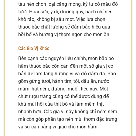
tàu nên chọn loại căng mọng, kỷ tử có màu đỏ
tươi. Hoài sơn, ý dĩ, đương quy, bạch chỉ nên
khô ráo, không bị sâu mọt. Việc lựa chọn
thuốc bắc chất lượng sẽ đảm bảo hiệu quả
bồi bổ và hương vị thơm ngon cho món ăn.
Các Gia Vị Khác
Bên cạnh các nguyên liệu chính, món bắp bò
hầm thuốc bắc còn cần đến một số gia vị cơ
bản để làm tăng hương vị và độ đậm đà. Bao
gồm gừng tươi, hành tím, tỏi, dầu ăn, nước
mắm, hạt nêm, đường, muối, tiêu xay. Một
chút rượu trắng cũng có thể được dùng để
khử mùi hôi của thịt bò và làm mềm thịt
nhanh hơn. Các gia vị này không chỉ nêm nếm
mà còn góp phần tạo nên mùi thơm đặc trưng
và sự cân bằng vị giác cho món hầm.