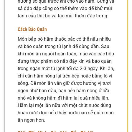
nướng sơ qua trước khi cho vào hầm. Gừng và
sả đập dập cũng có thể thêm vào để khử mùi
tanh của thịt bò và tạo mùi thơm đặc trưng.
Cách Bảo Quản
Món bắp bò hầm thuốc bắc có thể nấu nhiều
và bảo quản trong tủ lạnh để dùng dần. Sau
khi món ăn nguội hoàn toàn, múc vào các hộp
đựng thực phẩm có nắp đậy kín và bảo quản
trong ngăn mát tủ lạnh tối đa 2-3 ngày. Khi ăn,
chỉ cần hâm nóng lại trên bếp hoặc bằng lò vi
sóng. Để món ăn vẫn giữ được hương vị tươi
ngon như ban đầu, bạn nên hâm nóng ở lửa
nhỏ và không hâm đi hâm lại quá nhiều lần.
Hầm lại một lần nữa với một chút nước dùng
hoặc nước lọc nếu thấy nước cạn sẽ giúp món
ăn ngon hơn.