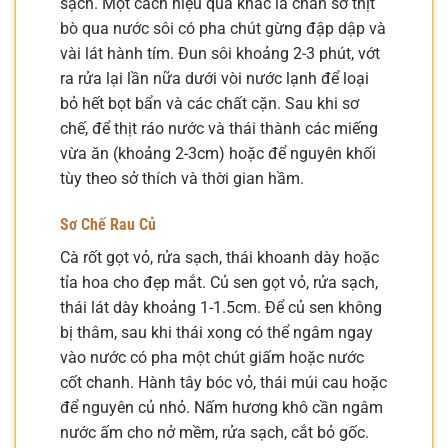
sạch. Một cách hiệu quả khác là chần sơ thịt
bò qua nước sôi có pha chút gừng đập dập và
vài lát hành tím. Đun sôi khoảng 2-3 phút, vớt
ra rửa lại lần nữa dưới vòi nước lạnh để loại
bỏ hết bọt bẩn và các chất cặn. Sau khi sơ
chế, để thịt ráo nước và thái thành các miếng
vừa ăn (khoảng 2-3cm) hoặc để nguyên khối
tùy theo sở thích và thời gian hầm.
Sơ Chế Rau Củ
Cà rốt gọt vỏ, rửa sạch, thái khoanh dày hoặc
tỉa hoa cho đẹp mắt. Củ sen gọt vỏ, rửa sạch,
thái lát dày khoảng 1-1.5cm. Để củ sen không
bị thâm, sau khi thái xong có thể ngâm ngay
vào nước có pha một chút giấm hoặc nước
cốt chanh. Hành tây bóc vỏ, thái múi cau hoặc
để nguyên củ nhỏ. Nấm hương khô cần ngâm
nước ấm cho nở mềm, rửa sạch, cắt bỏ gốc.