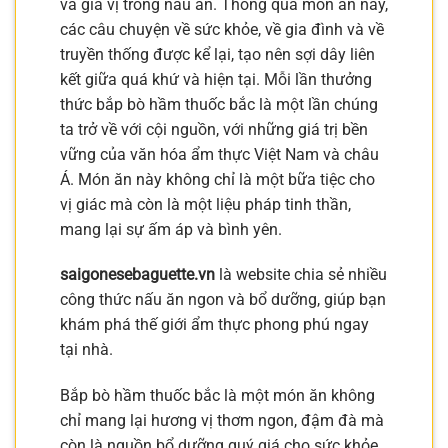
và gia vị trong nấu ăn. Thông qua món ăn này,
các câu chuyện về sức khỏe, về gia đình và về
truyền thống được kể lại, tạo nên sợi dây liên
kết giữa quá khứ và hiện tại. Mỗi lần thưởng
thức bắp bò hầm thuốc bắc là một lần chúng
ta trở về với cội nguồn, với những giá trị bền
vững của văn hóa ẩm thực Việt Nam và châu
Á. Món ăn này không chỉ là một bữa tiệc cho
vị giác mà còn là một liệu pháp tinh thần,
mang lại sự ấm áp và bình yên.
saigonesebaguette.vn
là website chia sẻ nhiều
công thức nấu ăn ngon và bổ dưỡng, giúp bạn
khám phá thế giới ẩm thực phong phú ngay
tại nhà.
Bắp bò hầm thuốc bắc là một món ăn không
chỉ mang lại hương vị thơm ngon, đậm đà mà
còn là nguồn bổ dưỡng quý giá cho sức khỏe.