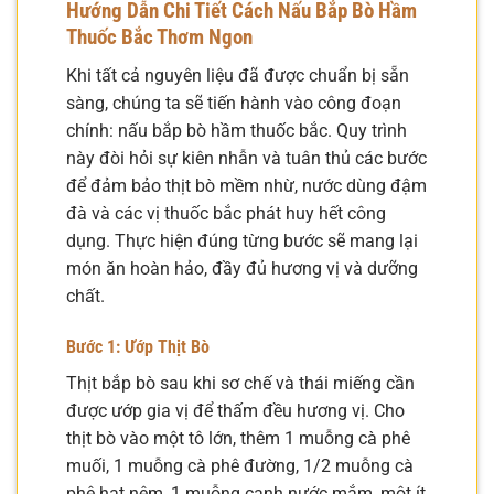
Hướng Dẫn Chi Tiết Cách Nấu Bắp Bò Hầm
Thuốc Bắc Thơm Ngon
Khi tất cả nguyên liệu đã được chuẩn bị sẵn
sàng, chúng ta sẽ tiến hành vào công đoạn
chính: nấu bắp bò hầm thuốc bắc. Quy trình
này đòi hỏi sự kiên nhẫn và tuân thủ các bước
để đảm bảo thịt bò mềm nhừ, nước dùng đậm
đà và các vị thuốc bắc phát huy hết công
dụng. Thực hiện đúng từng bước sẽ mang lại
món ăn hoàn hảo, đầy đủ hương vị và dưỡng
chất.
Bước 1: Ướp Thịt Bò
Thịt bắp bò sau khi sơ chế và thái miếng cần
được ướp gia vị để thấm đều hương vị. Cho
thịt bò vào một tô lớn, thêm 1 muỗng cà phê
muối, 1 muỗng cà phê đường, 1/2 muỗng cà
phê hạt nêm, 1 muỗng canh nước mắm, một ít