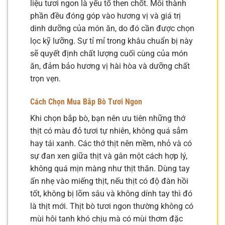
liệu tươi ngon là yếu tố then chốt. Mỗi thành
phần đều đóng góp vào hương vị và giá trị
dinh dưỡng của món ăn, do đó cần được chọn
lọc kỹ lưỡng. Sự tỉ mỉ trong khâu chuẩn bị này
sẽ quyết định chất lượng cuối cùng của món
ăn, đảm bảo hương vị hài hòa và dưỡng chất
trọn vẹn.
Cách Chọn Mua Bắp Bò Tươi Ngon
Khi chọn bắp bò, bạn nên ưu tiên những thớ
thịt có màu đỏ tươi tự nhiên, không quá sẫm
hay tái xanh. Các thớ thịt nên mềm, nhỏ và có
sự đan xen giữa thịt và gân một cách hợp lý,
không quá mịn màng như thịt thăn. Dùng tay
ấn nhẹ vào miếng thịt, nếu thịt có độ đàn hồi
tốt, không bị lõm sâu và không dính tay thì đó
là thịt mới. Thịt bò tươi ngon thường không có
mùi hôi tanh khó chịu mà có mùi thơm đặc