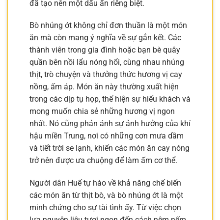
đã tạo nên một dấu ấn riêng biệt.
Bò nhúng ớt không chỉ đơn thuần là một món
ăn mà còn mang ý nghĩa về sự gắn kết. Các
thành viên trong gia đình hoặc bạn bè quây
quần bên nồi lẩu nóng hổi, cùng nhau nhúng
thịt, trò chuyện và thưởng thức hương vị cay
nồng, ấm áp. Món ăn này thường xuất hiện
trong các dịp tụ họp, thể hiện sự hiếu khách và
mong muốn chia sẻ những hương vị ngon
nhất. Nó cũng phản ánh sự ảnh hưởng của khí
hậu miền Trung, nơi có những cơn mưa dầm
và tiết trời se lạnh, khiến các món ăn cay nóng
trở nên được ưa chuộng để làm ấm cơ thể.
Người dân Huế tự hào về khả năng chế biến
các món ăn từ thịt bò, và bò nhúng ớt là một
minh chứng cho sự tài tình ấy. Từ việc chọn
lựa nguyên liệu tươi ngon đến cách nêm nếm