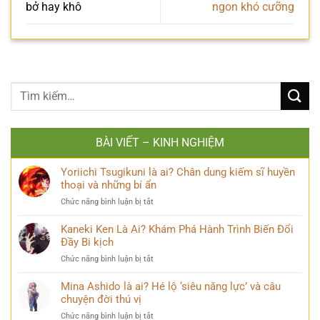
bở hay khô
ngon khó cưỡng
BÀI VIẾT – KINH NGHIỆM
Yoriichi Tsugikuni là ai? Chân dung kiếm sĩ huyền
thoại và những bí ẩn
ở
Chức năng bình luận bị tắt
Yoriichi
Tsugikuni
Kaneki Ken Là Ai? Khám Phá Hành Trình Biến Đổi
là
Đầy Bi kịch
ai?
ở
Chức năng bình luận bị tắt
Chân
Kaneki
dung
Ken
Mina Ashido là ai? Hé lộ ‘siêu năng lực’ và câu
kiếm
Là
chuyện đời thú vị
sĩ
Ai?
huyền
ở
Chức năng bình luận bị tắt
Khám