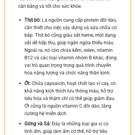
cân bằng và tốt cho sức khỏe.
Thịt bò:
Là nguồn cung cấp protein dồi dào,
cần thiết cho việc xây dựng và sửa chữa cơ
bắp. Thịt bò cũng giàu sắt heme, một dạng
sắt dễ hấp thụ, giúp ngăn ngừa thiếu máu.
Ngoài ra, nó còn chứa kẽm, selen, vitamin
B12 và các loại vitamin nhóm B khác, đóng
vai trò quan trọng trong quá trình chuyển
hóa năng lượng và chức năng thần kinh.
Ớt:
Chứa capsaicin, hoạt chất tạo vị cay, có
khả năng kích thích lưu thông máu, hỗ trợ
tiêu hóa và thậm chí có thể giúp giảm đau.
Ớt cũng là nguồn vitamin C dồi dào, tăng
cường hệ miễn dịch.
Gừng và Sả:
Đây là những loại gia vị có
tính ấm, giúp làm ấm cơ thể, hỗ trợ tiêu