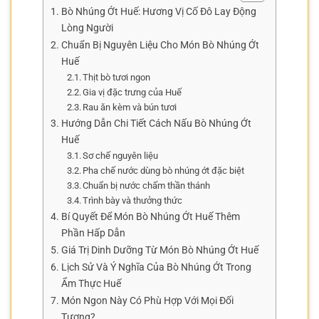
Bò Nhúng Ớt Huế: Hương Vị Cố Đô Lay Động
Lòng Người
Chuẩn Bị Nguyên Liệu Cho Món Bò Nhúng Ớt
Huế
Thịt bò tươi ngon
Gia vị đặc trưng của Huế
Rau ăn kèm và bún tươi
Hướng Dẫn Chi Tiết Cách Nấu Bò Nhúng Ớt
Huế
Sơ chế nguyên liệu
Pha chế nước dùng bò nhúng ớt đặc biệt
Chuẩn bị nước chấm thần thánh
Trình bày và thưởng thức
Bí Quyết Để Món Bò Nhúng Ớt Huế Thêm
Phần Hấp Dẫn
Giá Trị Dinh Dưỡng Từ Món Bò Nhúng Ớt Huế
Lịch Sử Và Ý Nghĩa Của Bò Nhúng Ớt Trong
Ẩm Thực Huế
Món Ngon Này Có Phù Hợp Với Mọi Đối
Tượng?