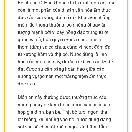
Bò nhúng ớt Huế không chỉ là một món ăn, mà
còn là một phần của di sản văn hóa ẩm thực
đặc sắc của vùng đất cố đô. Khác với những
món lẩu thông thường, bò nhúng ớt gây ấn
tượng mạnh bởi vị cay nồng đặc trưng từ ớt,
gừng và sả, hòa quyện với vị chua nhẹ từ
thơm (dứa) và cà chua, cùng vị ngọt đậm đà
từ xương hầm và thịt bò. Nước dùng là linh
hồn của món ăn này, được chế biến cầu kỳ để
đạt được sự cân bằng hoàn hảo giữa các
hương vị, tạo nên một trải nghiệm ẩm thực
độc đáo.
Món ăn này thường được thưởng thức vào
những ngày se lạnh hoặc trong các buổi sum
họp gia đình, bạn bè. Thịt bò tươi ngon, thái
lát mỏng, khi nhúng vào nồi nước dùng đang
sôi sục sẽ chín tới, mềm ngọt và thấm đẫm