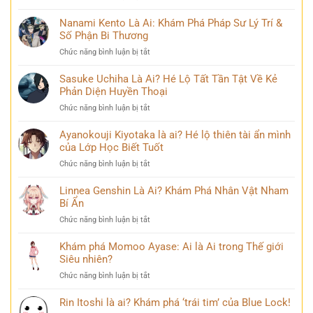
thoại
Mina
Phá
và
Ashido
Nanami Kento Là Ai: Khám Phá Pháp Sư Lý Trí &
Hành
những
là
Số Phận Bi Thương
Trình
bí
ai?
Biến
ẩn
ở
Chức năng bình luận bị tắt
Hé
Đổi
Nanami
lộ
Đầy
Kento
Sasuke Uchiha Là Ai? Hé Lộ Tất Tần Tật Về Kẻ
‘siêu
Bi
Là
Phản Diện Huyền Thoại
năng
kịch
Ai:
lực’
ở
Chức năng bình luận bị tắt
Khám
và
Sasuke
Phá
câu
Uchiha
Ayanokouji Kiyotaka là ai? Hé lộ thiên tài ẩn mình
Pháp
chuyện
Là
của Lớp Học Biết Tuốt
Sư
đời
Ai?
Lý
thú
ở
Chức năng bình luận bị tắt
Hé
Trí
vị
Ayanokouji
Lộ
&
Kiyotaka
Linnea Genshin Là Ai? Khám Phá Nhân Vật Nham
Tất
Số
là
Bí Ẩn
Tần
Phận
ai?
Tật
Bi
ở
Chức năng bình luận bị tắt
Hé
Về
Thương
Linnea
lộ
Kẻ
Genshin
Khám phá Momoo Ayase: Ai là Ai trong Thế giới
thiên
Phản
Là
Siêu nhiên?
tài
Diện
Ai?
ẩn
Huyền
ở
Chức năng bình luận bị tắt
Khám
mình
Thoại
Khám
Phá
của
phá
Rin Itoshi là ai? Khám phá ‘trái tim’ của Blue Lock!
Nhân
Lớp
Momoo