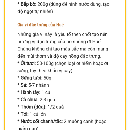
*
Bắp bò:
200g (dùng để ninh nước dùng, tạo
độ ngọt tự nhiên)
Gia vị đặc trưng của Huế
Những gia vị này là yếu tố then chốt tạo nên
hương vị đặc trưng của bò nhúng ớt Huế.
Chúng không chỉ tạo màu sắc mà còn mang
đến mùi thơm và độ cay nồng đặc trưng.
*
Ớt tươi:
50-100g (chọn loại ớt hiểm hoặc ớt
sừng, tùy theo khẩu vị cay)
*
Gừng tươi:
50g
*
Sả:
5-7 nhánh
*
Hành tây:
1 củ
*
Cà chua:
2-3 quả
*
Thơm (dứa):
1/2 quả
*
Tỏi:
1 củ lớn
*
Nước cốt chanh/tắc:
2 muỗng canh (hoặc
giấm gạo)