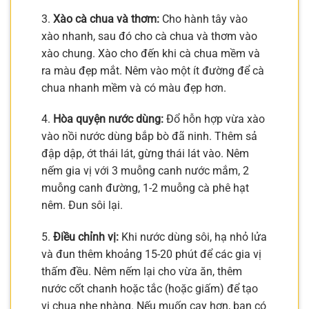
3.
Xào cà chua và thơm:
Cho hành tây vào
xào nhanh, sau đó cho cà chua và thơm vào
xào chung. Xào cho đến khi cà chua mềm và
ra màu đẹp mắt. Nêm vào một ít đường để cà
chua nhanh mềm và có màu đẹp hơn.
4.
Hòa quyện nước dùng:
Đổ hỗn hợp vừa xào
vào nồi nước dùng bắp bò đã ninh. Thêm sả
đập dập, ớt thái lát, gừng thái lát vào. Nêm
nếm gia vị với 3 muỗng canh nước mắm, 2
muỗng canh đường, 1-2 muỗng cà phê hạt
nêm. Đun sôi lại.
5.
Điều chỉnh vị:
Khi nước dùng sôi, hạ nhỏ lửa
và đun thêm khoảng 15-20 phút để các gia vị
thấm đều. Nêm nếm lại cho vừa ăn, thêm
nước cốt chanh hoặc tắc (hoặc giấm) để tạo
vị chua nhẹ nhàng. Nếu muốn cay hơn, bạn có