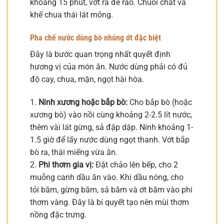
khoảng 15 phút, vớt ra để ráo. Chuối chát và
khế chua thái lát mỏng.
Pha chế nước dùng bò nhúng ớt đặc biệt
Đây là bước quan trọng nhất quyết định
hương vị của món ăn. Nước dùng phải có đủ
độ cay, chua, mặn, ngọt hài hòa.
1.
Ninh xương hoặc bắp bò:
Cho bắp bò (hoặc
xương bò) vào nồi cùng khoảng 2-2.5 lít nước,
thêm vài lát gừng, sả đập dập. Ninh khoảng 1-
1.5 giờ để lấy nước dùng ngọt thanh. Vớt bắp
bò ra, thái miếng vừa ăn.
2.
Phi thơm gia vị:
Đặt chảo lên bếp, cho 2
muỗng canh dầu ăn vào. Khi dầu nóng, cho
tỏi băm, gừng băm, sả băm và ớt băm vào phi
thơm vàng. Đây là bí quyết tạo nên mùi thơm
nồng đặc trưng.