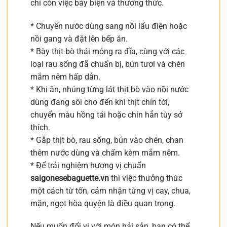
chỉ còn việc bày biện và thưởng thức.
* Chuyển nước dùng sang nồi lẩu điện hoặc
nồi gang và đặt lên bếp ăn.
* Bày thịt bò thái mỏng ra đĩa, cùng với các
loại rau sống đã chuẩn bị, bún tươi và chén
mắm nêm hấp dẫn.
* Khi ăn, nhúng từng lát thịt bò vào nồi nước
dùng đang sôi cho đến khi thịt chín tới,
chuyển màu hồng tái hoặc chín hẳn tùy sở
thích.
* Gắp thịt bò, rau sống, bún vào chén, chan
thêm nước dùng và chấm kèm mắm nêm.
* Để trải nghiệm hương vị chuẩn
saigonesebaguette.vn
thì việc thưởng thức
một cách từ tốn, cảm nhận từng vị cay, chua,
mặn, ngọt hòa quyện là điều quan trọng.
Nếu muốn đổi vị với món hải sản, bạn có thể