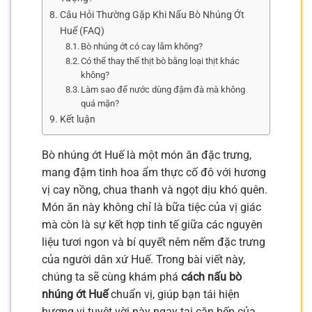
Câu Hỏi Thường Gặp Khi Nấu Bò Nhúng Ớt
Huế (FAQ)
Bò nhúng ớt có cay lắm không?
Có thể thay thế thịt bò bằng loại thịt khác
không?
Làm sao để nước dùng đậm đà mà không
quá mặn?
Kết luận
Bò nhúng ớt Huế là một món ăn đặc trưng,
mang đậm tinh hoa ẩm thực cố đô với hương
vị cay nồng, chua thanh và ngọt dịu khó quên.
Món ăn này không chỉ là bữa tiệc của vị giác
mà còn là sự kết hợp tinh tế giữa các nguyên
liệu tươi ngon và bí quyết nêm nếm đặc trưng
của người dân xứ Huế. Trong bài viết này,
chúng ta sẽ cùng khám phá
cách nấu bò
nhúng ớt Huế
chuẩn vị, giúp bạn tái hiện
hương vị tuyệt vời này ngay tại căn bếp của