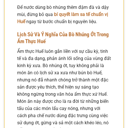
Để nước dùng bò nhúng thêm đậm đà và dậy
mùi, đừng bỏ qua
bí quyết làm sa tế chuẩn vị
Huế
ngay từ bước chuẩn bị nguyên liệu.
Lịch Sử Và Ý Nghĩa Của Bò Nhúng Ớt Trong
Ẩm Thực Huế
Ẩm thực Huế luôn gắn liền với sự cầu kỳ, tinh
tế và đa dạng, phản ánh lối sống của vùng đất
kinh kỳ xưa. Bò nhúng ớt, tuy không phải là
món ăn có lịch sử xa xưa như bún bò Huế,
nhưng nó đã nhanh chóng trở thành một đặc
sản được yêu thích, thể hiện sự sáng tạo
không ngừng trong văn hóa ẩm thực xứ Huế.
Món ăn này được cho là ra đời từ những biến
tấu của các món lẩu cay nóng, nhưng với
cách pha chế nước dùng đặc trưng cùng việc
sử dụng ớt, gừng và sả một cách khéo léo, nó