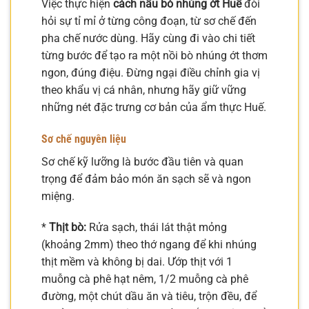
Việc thực hiện
cách nấu bò nhúng ớt Huế
đòi
hỏi sự tỉ mỉ ở từng công đoạn, từ sơ chế đến
pha chế nước dùng. Hãy cùng đi vào chi tiết
từng bước để tạo ra một nồi bò nhúng ớt thơm
ngon, đúng điệu. Đừng ngại điều chỉnh gia vị
theo khẩu vị cá nhân, nhưng hãy giữ vững
những nét đặc trưng cơ bản của ẩm thực Huế.
Sơ chế nguyên liệu
Sơ chế kỹ lưỡng là bước đầu tiên và quan
trọng để đảm bảo món ăn sạch sẽ và ngon
miệng.
*
Thịt bò:
Rửa sạch, thái lát thật mỏng
(khoảng 2mm) theo thớ ngang để khi nhúng
thịt mềm và không bị dai. Ướp thịt với 1
muỗng cà phê hạt nêm, 1/2 muỗng cà phê
đường, một chút dầu ăn và tiêu, trộn đều, để