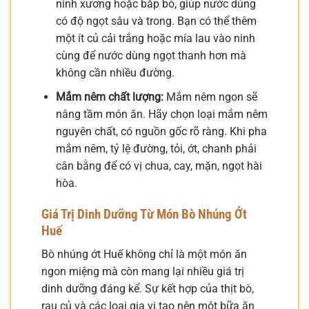
ninh xương hoặc bắp bò, giúp nước dùng
có độ ngọt sâu và trong. Bạn có thể thêm
một ít củ cải trắng hoặc mía lau vào ninh
cùng để nước dùng ngọt thanh hơn mà
không cần nhiều đường.
Mắm nêm chất lượng:
Mắm nêm ngon sẽ
nâng tầm món ăn. Hãy chọn loại mắm nêm
nguyên chất, có nguồn gốc rõ ràng. Khi pha
mắm nêm, tỷ lệ đường, tỏi, ớt, chanh phải
cân bằng để có vị chua, cay, mặn, ngọt hài
hòa.
Giá Trị Dinh Dưỡng Từ Món Bò Nhúng Ớt
Huế
Bò nhúng ớt Huế không chỉ là một món ăn
ngon miệng mà còn mang lại nhiều giá trị
dinh dưỡng đáng kể. Sự kết hợp của thịt bò,
rau củ và các loại gia vị tạo nên một bữa ăn