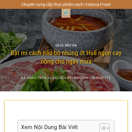
Chuyển
Chuyên cung cấp thực phẩm sạch | Halona Fruist
đến
0
nội
dung
CÁCH NẤU ĂN
Bật mí cách nấu bò nhúng ớt Huế ngon cay
nồng cho ngày mưa
ĐÃ ĐĂNG TRÊN
25/06/2026
BỞI
SAIGONESEBAGUETTE
Xem Nội Dung Bài Viết