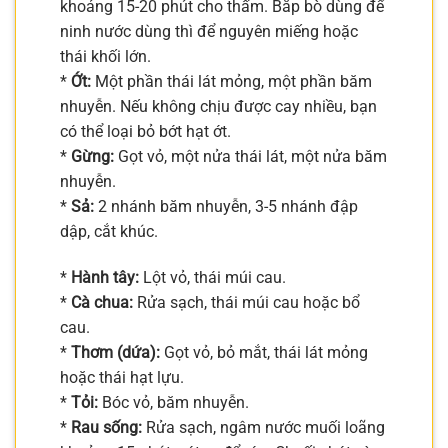
khoảng 15-20 phút cho thấm. Bắp bò dùng để
ninh nước dùng thì để nguyên miếng hoặc
thái khối lớn.
*
Ớt:
Một phần thái lát mỏng, một phần băm
nhuyễn. Nếu không chịu được cay nhiều, bạn
có thể loại bỏ bớt hạt ớt.
*
Gừng:
Gọt vỏ, một nửa thái lát, một nửa băm
nhuyễn.
*
Sả:
2 nhánh băm nhuyễn, 3-5 nhánh đập
dập, cắt khúc.
*
Hành tây:
Lột vỏ, thái múi cau.
*
Cà chua:
Rửa sạch, thái múi cau hoặc bổ
cau.
*
Thơm (dứa):
Gọt vỏ, bỏ mắt, thái lát mỏng
hoặc thái hạt lựu.
*
Tỏi:
Bóc vỏ, băm nhuyễn.
*
Rau sống:
Rửa sạch, ngâm nước muối loãng