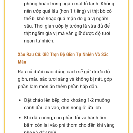
phòng hoặc trong ngăn mát tủ lạnh. Không
nên ướp quá lâu (hơn 1 tiếng) vì thịt bò có
thể bị khô hoặc quá mặn do gia vị ngấm
sâu. Thời gian ướp lý tưởng là vừa đủ để
thịt ngấm gia vị mà vẫn giữ được độ tươi
ngon tự nhiên.
Xào Rau Củ: Giữ Trọn Độ Giòn Tự Nhiên Và Sắc
Màu
Rau củ được xào đúng cách sẽ giữ được độ
giòn, màu sắc tươi sáng và không bị nát, góp
phần làm món ăn thêm phần hấp dẫn.
Đặt chảo lên bếp, cho khoảng 1-2 muỗng
canh dầu ăn vào, đun nóng ở lửa lớn.
Khi dầu nóng, cho phần tỏi và hành tím
băm còn lại vào phi thơm cho đến khi vàng
nhẹ và dậy mùi.