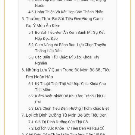
Nước
Hoàn Thiện Và Kết Hợp Các Thành Phần
Thưởng Thức Bò Sốt Tiêu Đen Đúng Cách:
Gợi Ý Món Ăn Kèm
Bò Sốt Tiêu Đen Ăn Kèm Bánh Mì: Sự Kết
Hợp Độc Đáo
Cơm Nóng Và Bánh Bao: Lựa Chọn Truyền
Thống Hấp Dẫn
Các Biến Tấu Khác: Mì Xào, Khoai Tây
Nghiền
Những Lưu Ý Quan Trọng Để Món Bò Sốt Tiêu
Đen Hoàn Hảo
Kỹ Thuật Thái Thịt Và Ướp: Chìa Khóa Cho
Thịt Mềm
Kiểm Soát Nhiệt Độ Khi Xào: Tránh Thịt Bị
Dai
Lựa Chọn Tiêu Đen: Hương Thơm Khác Biệt
Lợi Ích Dinh Dưỡng Từ Món Bò Sốt Tiêu Đen
Giá Trị Dinh Dưỡng Của Thịt Bò
Lợi Ích Sức Khỏe Từ Tiêu Đen Và Rau Củ