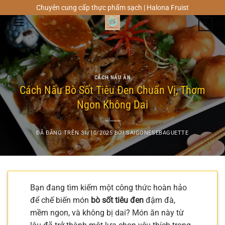
Chuyển
Chuyên cung cấp thực phẩm sạch | Halona Fruist
đến
0
nội
dung
CÁCH NẤU ĂN
Cách Nấu Bò Sốt Tiêu Đen Chuẩn Vị, Thơm
Ngon Không Dai
ĐÃ ĐĂNG TRÊN
31/10/2025
BỞI
SAIGONESEBAGUETTE
Bạn đang tìm kiếm một công thức hoàn hảo
để chế biến món
bò sốt tiêu đen
đậm đà,
mềm ngon, và không bị dai? Món ăn này từ