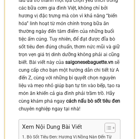
lâu đã trở thành một lựa chọn yêu thích trong
các bữa cơm gia đình Việt, không chỉ bởi
hương vị đặc trưng mà còn vì khả năng “biến
hóa” linh hoạt từ món chính trong bữa ăn
thường ngày đến tâm điểm của những buổi
tiệc ấm cúng. Tuy nhiên, để đạt được đĩa bò
sốt tiêu đen đúng chuẩn, thơm nức mũi và giữ
trọn vẹn giá trị dinh dưỡng không phải ai cũng
biết. Bài viết này của
saigonesebaguette.vn
sẽ
cung cấp cho bạn một hướng dẫn chi tiết từ A
đến Z, cùng với những bí quyết chọn nguyên
liệu và mẹo nhỏ giúp bạn tự tin vào bếp, tạo ra
món ăn khiến cả gia đình phải trầm trồ. Hãy
cùng khám phá ngay
cách nấu bò sốt tiêu đen
chuyên nghiệp ngay tại nhà!
Xem Nội Dung Bài Viết
Bò Sốt Tiêu Đen: Hương Vị Nồng Nàn Đến Từ