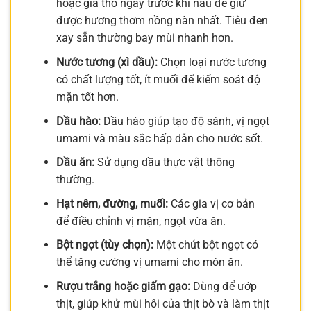
hoặc giã thô ngay trước khi nấu để giữ
được hương thơm nồng nàn nhất. Tiêu đen
xay sẵn thường bay mùi nhanh hơn.
Nước tương (xì dầu):
Chọn loại nước tương
có chất lượng tốt, ít muối để kiểm soát độ
mặn tốt hơn.
Dầu hào:
Dầu hào giúp tạo độ sánh, vị ngọt
umami và màu sắc hấp dẫn cho nước sốt.
Dầu ăn:
Sử dụng dầu thực vật thông
thường.
Hạt nêm, đường, muối:
Các gia vị cơ bản
để điều chỉnh vị mặn, ngọt vừa ăn.
Bột ngọt (tùy chọn):
Một chút bột ngọt có
thể tăng cường vị umami cho món ăn.
Rượu trắng hoặc giấm gạo:
Dùng để ướp
thịt, giúp khử mùi hôi của thịt bò và làm thịt