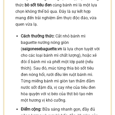
thức
bò sốt tiêu đen
cùng bánh mì là một lựa
chọn không thể bỏ qua. Đây là sự kết hợp
mang đến trải nghiệm ẩm thực độc đáo, vừa
quen vừa lạ.
Cách thưởng thức:
Cắt nhỏ bánh mì
baguette nướng nóng giòn
(
saigonesebaguette.vn
là lựa chọn tuyệt vời
cho các loại bánh mì chất lượng), hoặc xẻ
đôi ổ bánh mì và phết một lớp patê (nếu
thích). Sau đó, múc từng thìa bò sốt tiêu
đen nóng hổi, rưới đều lên ruột bánh mì.
Từng miếng bánh mì giòn tan thấm đẫm
nước sốt đậm đà, vị cay nhẹ của tiêu đen
hòa quyện với vị béo của thịt bò tạo nên
một hương vị khó cưỡng.
Điểm cộng:
Bữa sáng nhanh gọn, đầy đủ