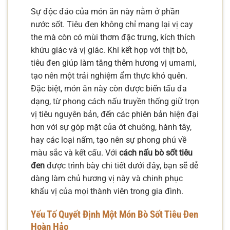
Sự độc đáo của món ăn này nằm ở phần
nước sốt. Tiêu đen không chỉ mang lại vị cay
the mà còn có mùi thơm đặc trưng, kích thích
khứu giác và vị giác. Khi kết hợp với thịt bò,
tiêu đen giúp làm tăng thêm hương vị umami,
tạo nên một trải nghiệm ẩm thực khó quên.
Đặc biệt, món ăn này còn được biến tấu đa
dạng, từ phong cách nấu truyền thống giữ trọn
vị tiêu nguyên bản, đến các phiên bản hiện đại
hơn với sự góp mặt của ớt chuông, hành tây,
hay các loại nấm, tạo nên sự phong phú về
màu sắc và kết cấu. Với
cách nấu bò sốt tiêu
đen
được trình bày chi tiết dưới đây, bạn sẽ dễ
dàng làm chủ hương vị này và chinh phục
khẩu vị của mọi thành viên trong gia đình.
Yếu Tố Quyết Định Một Món Bò Sốt Tiêu Đen
Hoàn Hảo