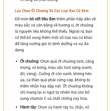
Lựa Chọn Ớt Chuông Và Các Loại Rau Củ Kèm
Để món
bò sốt tiêu đen
thêm phần hấp dẫn về
màu sắc và cân bằng về hương vị, ớt chuông
là nguyên liệu không thể thiếu. Ngoài ra, bạn
có thể bổ sung thêm một số loại rau củ khác
để tăng cường giá trị dinh dưỡng và sự đa
dạng.
Ớt chuông:
Chọn quả ớt chuông tươi, căng
mọng, vỏ bóng, màu sắc tươi sáng (xanh,
đỏ, vàng). Cuống ớt còn xanh, không héo
úa, và thân quả phải cứng cáp, không bị
mềm nhũn hay dập nát. Ớt chuông không
chỉ mang lại vị ngọt tự nhiên mà còn bổ
sung vitamin C và chất chống oxy hóa.
Hành tây:
Chọn củ hành tây to, chắc, vỏ