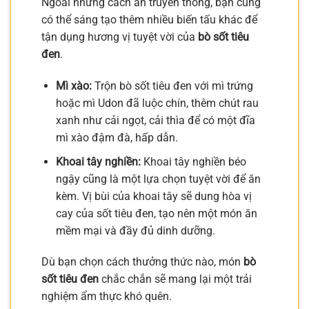
Ngoài những cách ăn truyền thống, bạn cũng
có thể sáng tạo thêm nhiều biến tấu khác để
tận dụng hương vị tuyệt vời của
bò sốt tiêu
đen
.
Mì xào:
Trộn bò sốt tiêu đen với mì trứng
hoặc mì Udon đã luộc chín, thêm chút rau
xanh như cải ngọt, cải thìa để có một đĩa
mì xào đậm đà, hấp dẫn.
Khoai tây nghiền:
Khoai tây nghiền béo
ngậy cũng là một lựa chọn tuyệt vời để ăn
kèm. Vị bùi của khoai tây sẽ dung hòa vị
cay của sốt tiêu đen, tạo nên một món ăn
mềm mại và đầy đủ dinh dưỡng.
Dù bạn chọn cách thưởng thức nào, món
bò
sốt tiêu đen
chắc chắn sẽ mang lại một trải
nghiệm ẩm thực khó quên.