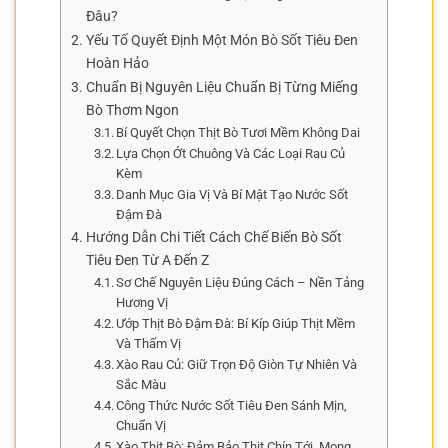
Đâu?
Yếu Tố Quyết Định Một Món Bò Sốt Tiêu Đen
Hoàn Hảo
Chuẩn Bị Nguyên Liệu Chuẩn Bị Từng Miếng
Bò Thơm Ngon
Bí Quyết Chọn Thịt Bò Tươi Mềm Không Dai
Lựa Chọn Ớt Chuông Và Các Loại Rau Củ
Kèm
Danh Mục Gia Vị Và Bí Mật Tạo Nước Sốt
Đậm Đà
Hướng Dẫn Chi Tiết Cách Chế Biến Bò Sốt
Tiêu Đen Từ A Đến Z
Sơ Chế Nguyên Liệu Đúng Cách – Nền Tảng
Hương Vị
Ướp Thịt Bò Đậm Đà: Bí Kíp Giúp Thịt Mềm
Và Thấm Vị
Xào Rau Củ: Giữ Trọn Độ Giòn Tự Nhiên Và
Sắc Màu
Công Thức Nước Sốt Tiêu Đen Sánh Mịn,
Chuẩn Vị
Xào Thịt Bò: Đảm Bảo Thịt Chín Tới, Mọng