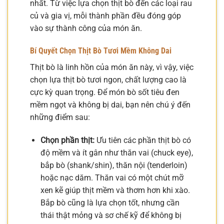
nhất. Từ việc lựa chọn thịt bò đến các loại rau
củ và gia vị, mỗi thành phần đều đóng góp
vào sự thành công của món ăn.
Bí Quyết Chọn Thịt Bò Tươi Mềm Không Dai
Thịt bò là linh hồn của món ăn này, vì vậy, việc
chọn lựa thịt bò tươi ngon, chất lượng cao là
cực kỳ quan trọng. Để món bò sốt tiêu đen
mềm ngọt và không bị dai, bạn nên chú ý đến
những điểm sau:
Chọn phần thịt:
Ưu tiên các phần thịt bò có
độ mềm và ít gân như thăn vai (chuck eye),
bắp bò (shank/shin), thăn nội (tenderloin)
hoặc nạc dăm. Thăn vai có một chút mỡ
xen kẽ giúp thịt mềm và thơm hơn khi xào.
Bắp bò cũng là lựa chọn tốt, nhưng cần
thái thật mỏng và sơ chế kỹ để không bị