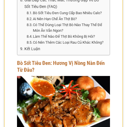
Giải Đáp Các Thắc Mắc Thường Gặp Về Bò
Sốt Tiêu Đen (FAQ)
Bò Sốt Tiêu Đen Cung Cấp Bao Nhiêu Calo?
Ai Nên Hạn Chế Ăn Thịt Bò?
Có Thể Dùng Loại Thịt Bò Nào Thay Thế Để
Món Ăn Vẫn Ngon?
Làm Thế Nào Để Thịt Bò Không Bị Hôi?
Có Nên Thêm Các Loại Rau Củ Khác Không?
Kết Luận
Bò Sốt Tiêu Đen: Hương Vị Nồng Nàn Đến
Từ Đâu?