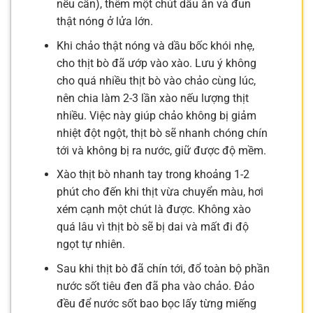
nếu cần), thêm một chút dầu ăn và đun
thật nóng ở lửa lớn.
Khi chảo thật nóng và dầu bốc khói nhẹ,
cho thịt bò đã ướp vào xào. Lưu ý không
cho quá nhiều thịt bò vào chảo cùng lúc,
nên chia làm 2-3 lần xào nếu lượng thịt
nhiều. Việc này giúp chảo không bị giảm
nhiệt đột ngột, thịt bò sẽ nhanh chóng chín
tới và không bị ra nước, giữ được độ mềm.
Xào thịt bò nhanh tay trong khoảng 1-2
phút cho đến khi thịt vừa chuyển màu, hơi
xém cạnh một chút là được. Không xào
quá lâu vì thịt bò sẽ bị dai và mất đi độ
ngọt tự nhiên.
Sau khi thịt bò đã chín tới, đổ toàn bộ phần
nước sốt tiêu đen đã pha vào chảo. Đảo
đều để nước sốt bao bọc lấy từng miếng