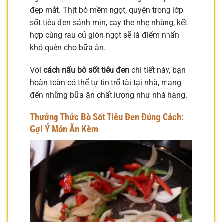
đẹp mắt. Thịt bò mềm ngọt, quyện trong lớp
sốt tiêu đen sánh mịn, cay the nhẹ nhàng, kết
hợp cùng rau củ giòn ngọt sẽ là điểm nhấn
khó quên cho bữa ăn.
Với
cách nấu bò sốt tiêu đen
chi tiết này, bạn
hoàn toàn có thể tự tin trổ tài tại nhà, mang
đến những bữa ăn chất lượng như nhà hàng.
Thưởng Thức Bò Sốt Tiêu Đen Đúng Cách:
Gợi Ý Món Ăn Kèm