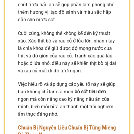
chút rượu nấu ăn sẽ góp phần làm phong phú
thêm hương vị, tạo độ sánh và màu sắc hấp
dẫn cho nước sốt.
Cuối cùng, không thể không kể đến kỹ thuật
xào. Xào thịt bò và rau củ ở lửa lớn, nhanh tay
là chìa khóa để giữ được độ mọng nước của
thịt và độ giòn của rau củ. Tránh xào quá lâu
hoặc ở lửa nhỏ, điều này sẽ khiến thịt bò bị dai
và rau củ mất đi độ tươi ngon.
Việc hiểu rõ và áp dụng các yếu tố này sẽ giúp
bạn không chỉ làm ra món
bò sốt tiêu đen
ngon mà còn nâng cao kỹ năng nấu ăn của
mình, biến mỗi bữa ăn thành một trải nghiệm
ẩm thực đáng nhớ.
Chuẩn Bị Nguyên Liệu Chuẩn Bị Từng Miếng