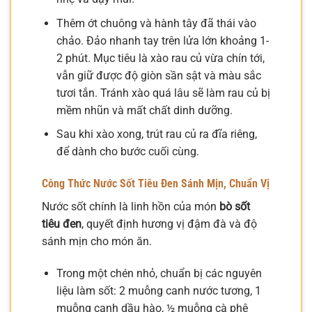
Thêm ớt chuông và hành tây đã thái vào
chảo. Đảo nhanh tay trên lửa lớn khoảng 1-
2 phút. Mục tiêu là xào rau củ vừa chín tới,
vẫn giữ được độ giòn sần sật và màu sắc
tươi tắn. Tránh xào quá lâu sẽ làm rau củ bị
mềm nhũn và mất chất dinh dưỡng.
Sau khi xào xong, trút rau củ ra đĩa riêng,
để dành cho bước cuối cùng.
Công Thức Nước Sốt Tiêu Đen Sánh Mịn, Chuẩn Vị
Nước sốt chính là linh hồn của món
bò sốt
tiêu đen
, quyết định hương vị đậm đà và độ
sánh mịn cho món ăn.
Trong một chén nhỏ, chuẩn bị các nguyên
liệu làm sốt: 2 muỗng canh nước tương, 1
muỗng canh dầu hào, ½ muỗng cà phê