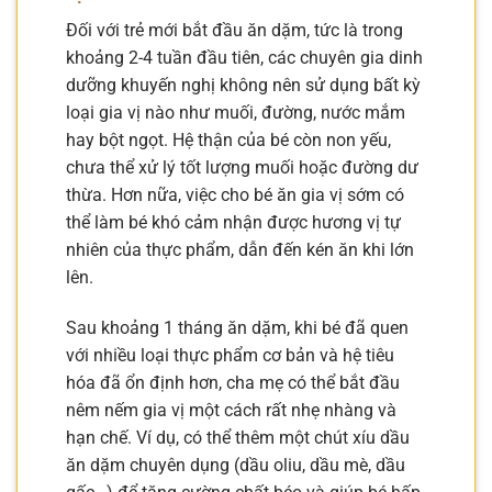
Đối với trẻ mới bắt đầu ăn dặm, tức là trong
khoảng 2-4 tuần đầu tiên, các chuyên gia dinh
dưỡng khuyến nghị không nên sử dụng bất kỳ
loại gia vị nào như muối, đường, nước mắm
hay bột ngọt. Hệ thận của bé còn non yếu,
chưa thể xử lý tốt lượng muối hoặc đường dư
thừa. Hơn nữa, việc cho bé ăn gia vị sớm có
thể làm bé khó cảm nhận được hương vị tự
nhiên của thực phẩm, dẫn đến kén ăn khi lớn
lên.
Sau khoảng 1 tháng ăn dặm, khi bé đã quen
với nhiều loại thực phẩm cơ bản và hệ tiêu
hóa đã ổn định hơn, cha mẹ có thể bắt đầu
nêm nếm gia vị một cách rất nhẹ nhàng và
hạn chế. Ví dụ, có thể thêm một chút xíu dầu
ăn dặm chuyên dụng (dầu oliu, dầu mè, dầu