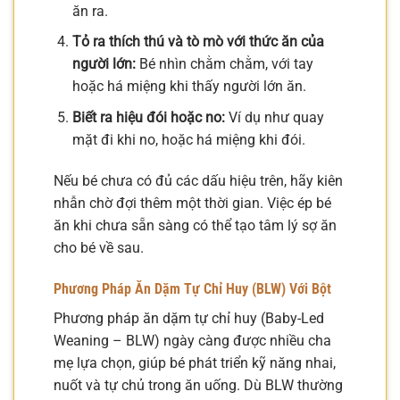
ăn ra.
Tỏ ra thích thú và tò mò với thức ăn của
người lớn:
Bé nhìn chằm chằm, với tay
hoặc há miệng khi thấy người lớn ăn.
Biết ra hiệu đói hoặc no:
Ví dụ như quay
mặt đi khi no, hoặc há miệng khi đói.
Nếu bé chưa có đủ các dấu hiệu trên, hãy kiên
nhẫn chờ đợi thêm một thời gian. Việc ép bé
ăn khi chưa sẵn sàng có thể tạo tâm lý sợ ăn
cho bé về sau.
Phương Pháp Ăn Dặm Tự Chỉ Huy (BLW) Với Bột
Phương pháp ăn dặm tự chỉ huy (Baby-Led
Weaning – BLW) ngày càng được nhiều cha
mẹ lựa chọn, giúp bé phát triển kỹ năng nhai,
nuốt và tự chủ trong ăn uống. Dù BLW thường