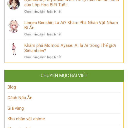
chuyện
Là
của Lớp Học Biết Tuốt
Sư
đời
Ai?
Lý
thú
ở
Chức năng bình luận bị tắt
Hé
Trí
vị
Ayanokouji
Lộ
&
Kiyotaka
Linnea Genshin Là Ai? Khám Phá Nhân Vật Nham
Tất
Số
là
Bí Ẩn
Tần
Phận
ai?
Tật
Bi
ở
Chức năng bình luận bị tắt
Hé
Về
Thương
Linnea
lộ
Kẻ
Genshin
Khám phá Momoo Ayase: Ai là Ai trong Thế giới
thiên
Phản
Là
Siêu nhiên?
tài
Diện
Ai?
ẩn
Huyền
ở
Chức năng bình luận bị tắt
Khám
mình
Thoại
Khám
Phá
của
phá
Nhân
Lớp
Momoo
Vật
Học
CHUYÊN MỤC BÀI VIẾT
Ayase:
Nham
Biết
Ai
Bí
Tuốt
là
Blog
Ẩn
Ai
trong
Cách Nấu Ăn
Thế
giới
Giá vàng
Siêu
nhiên?
Kho nhân vật anime