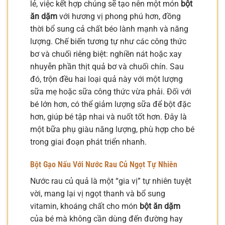
lẻ, việc kết hợp chúng sẽ tạo nên một món
bột
ăn dặm
với hương vị phong phú hơn, đồng
thời bổ sung cả chất béo lành mạnh và năng
lượng. Chế biến tương tự như các công thức
bơ và chuối riêng biệt: nghiền nát hoặc xay
nhuyễn phần thịt quả bơ và chuối chín. Sau
đó, trộn đều hai loại quả này với một lượng
sữa mẹ hoặc sữa công thức vừa phải. Đối với
bé lớn hơn, có thể giảm lượng sữa để bột đặc
hơn, giúp bé tập nhai và nuốt tốt hơn. Đây là
một bữa phụ giàu năng lượng, phù hợp cho bé
trong giai đoạn phát triển nhanh.
Bột Gạo Nấu Với Nước Rau Củ Ngọt Tự Nhiên
Nước rau củ quả là một “gia vị” tự nhiên tuyệt
vời, mang lại vị ngọt thanh và bổ sung
vitamin, khoáng chất cho món
bột ăn dặm
của bé mà không cần dùng đến đường hay