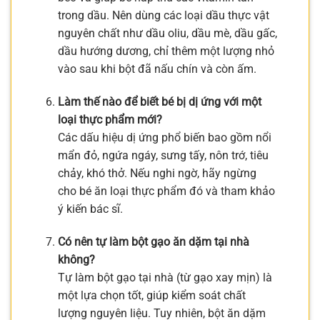
trong dầu. Nên dùng các loại dầu thực vật
nguyên chất như dầu oliu, dầu mè, dầu gấc,
dầu hướng dương, chỉ thêm một lượng nhỏ
vào sau khi bột đã nấu chín và còn ấm.
Làm thế nào để biết bé bị dị ứng với một
loại thực phẩm mới?
Các dấu hiệu dị ứng phổ biến bao gồm nổi
mẩn đỏ, ngứa ngáy, sưng tấy, nôn trớ, tiêu
chảy, khó thở. Nếu nghi ngờ, hãy ngừng
cho bé ăn loại thực phẩm đó và tham khảo
ý kiến bác sĩ.
Có nên tự làm bột gạo ăn dặm tại nhà
không?
Tự làm bột gạo tại nhà (từ gạo xay mịn) là
một lựa chọn tốt, giúp kiểm soát chất
lượng nguyên liệu. Tuy nhiên, bột ăn dặm