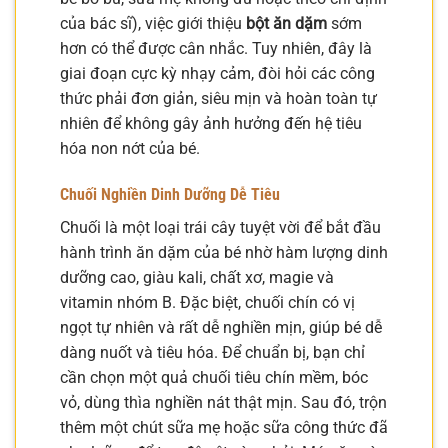
của bác sĩ), việc giới thiệu
bột ăn dặm
sớm
hơn có thể được cân nhắc. Tuy nhiên, đây là
giai đoạn cực kỳ nhạy cảm, đòi hỏi các công
thức phải đơn giản, siêu mịn và hoàn toàn tự
nhiên để không gây ảnh hưởng đến hệ tiêu
hóa non nớt của bé.
Chuối Nghiền Dinh Dưỡng Dễ Tiêu
Chuối là một loại trái cây tuyệt vời để bắt đầu
hành trình ăn dặm của bé nhờ hàm lượng dinh
dưỡng cao, giàu kali, chất xơ, magie và
vitamin nhóm B. Đặc biệt, chuối chín có vị
ngọt tự nhiên và rất dễ nghiền mịn, giúp bé dễ
dàng nuốt và tiêu hóa. Để chuẩn bị, bạn chỉ
cần chọn một quả chuối tiêu chín mềm, bóc
vỏ, dùng thìa nghiền nát thật mịn. Sau đó, trộn
thêm một chút sữa mẹ hoặc sữa công thức đã