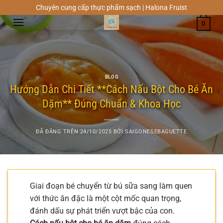
Chuyển
Chuyên cung cấp thực phẩm sạch | Halona Fruist
đến
0
nội
dung
BLOG
Hướng Dẫn Chi Tiết **Cách Nấu Bột Cho Bé Ăn
Dặm** Đúng Chuẩn & Khoa Học
ĐÃ ĐĂNG TRÊN
24/10/2025
BỞI
SAIGONESEBAGUETTE
Giai đoạn bé chuyển từ bú sữa sang làm quen
với thức ăn đặc là một cột mốc quan trọng,
đánh dấu sự phát triển vượt bậc của con.