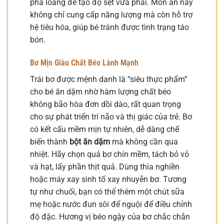
pha loãng để tạo độ sệt vừa phải. Món ăn này
không chỉ cung cấp năng lượng mà còn hỗ trợ
hệ tiêu hóa, giúp bé tránh được tình trạng táo
bón.
Bơ Mịn Giàu Chất Béo Lành Mạnh
Trái bơ được mệnh danh là “siêu thực phẩm”
cho bé ăn dặm nhờ hàm lượng chất béo
không bão hòa đơn dồi dào, rất quan trọng
cho sự phát triển trí não và thị giác của trẻ. Bơ
có kết cấu mềm mịn tự nhiên, dễ dàng chế
biến thành
bột ăn dặm
mà không cần qua
nhiệt. Hãy chọn quả bơ chín mềm, tách bỏ vỏ
và hạt, lấy phần thịt quả. Dùng thìa nghiền
hoặc máy xay sinh tố xay nhuyễn bơ. Tương
tự như chuối, bạn có thể thêm một chút sữa
mẹ hoặc nước đun sôi để nguội để điều chỉnh
độ đặc. Hương vị béo ngậy của bơ chắc chắn