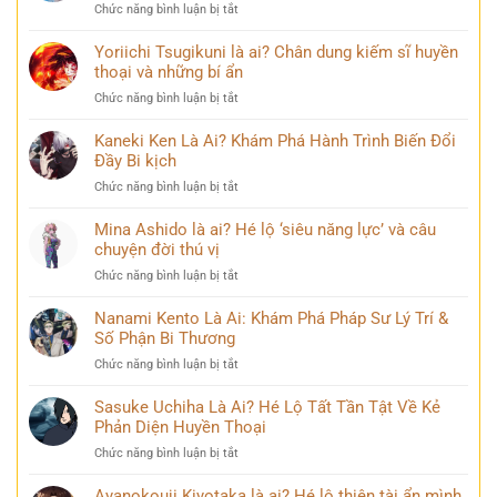
ở
Chức năng bình luận bị tắt
về
Loạt
Mai
99+
Yoriichi Tsugikuni là ai? Chân dung kiếm sĩ huyền
Phương
ảnh
thoại và những bí ẩn
Thúy
Lý
sau
ở
Chức năng bình luận bị tắt
Nhã
nhiều
Yoriichi
Kỳ
năm
Tsugikuni
Kaneki Ken Là Ai? Khám Phá Hành Trình Biến Đổi
mới
đăng
là
Đầy Bi kịch
nhất
quang
ai?
khiến
ở
Chức năng bình luận bị tắt
Chân
cộng
Kaneki
dung
đồng
Ken
Mina Ashido là ai? Hé lộ ‘siêu năng lực’ và câu
kiếm
mạng
Là
chuyện đời thú vị
sĩ
bàn
Ai?
huyền
tán
ở
Chức năng bình luận bị tắt
Khám
thoại
Mina
Phá
và
Ashido
Nanami Kento Là Ai: Khám Phá Pháp Sư Lý Trí &
Hành
những
là
Số Phận Bi Thương
Trình
bí
ai?
Biến
ẩn
ở
Chức năng bình luận bị tắt
Hé
Đổi
Nanami
lộ
Đầy
Kento
Sasuke Uchiha Là Ai? Hé Lộ Tất Tần Tật Về Kẻ
‘siêu
Bi
Là
Phản Diện Huyền Thoại
năng
kịch
Ai:
lực’
ở
Chức năng bình luận bị tắt
Khám
và
Sasuke
Phá
câu
Uchiha
Ayanokouji Kiyotaka là ai? Hé lộ thiên tài ẩn mình
Pháp