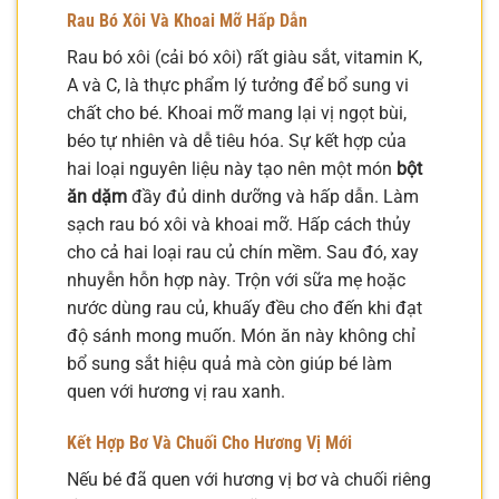
Rau Bó Xôi Và Khoai Mỡ Hấp Dẫn
Rau bó xôi (cải bó xôi) rất giàu sắt, vitamin K,
A và C, là thực phẩm lý tưởng để bổ sung vi
chất cho bé. Khoai mỡ mang lại vị ngọt bùi,
béo tự nhiên và dễ tiêu hóa. Sự kết hợp của
hai loại nguyên liệu này tạo nên một món
bột
ăn dặm
đầy đủ dinh dưỡng và hấp dẫn. Làm
sạch rau bó xôi và khoai mỡ. Hấp cách thủy
cho cả hai loại rau củ chín mềm. Sau đó, xay
nhuyễn hỗn hợp này. Trộn với sữa mẹ hoặc
nước dùng rau củ, khuấy đều cho đến khi đạt
độ sánh mong muốn. Món ăn này không chỉ
bổ sung sắt hiệu quả mà còn giúp bé làm
quen với hương vị rau xanh.
Kết Hợp Bơ Và Chuối Cho Hương Vị Mới
Nếu bé đã quen với hương vị bơ và chuối riêng