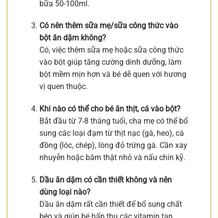
bữa 50-100ml.
Có nên thêm sữa mẹ/sữa công thức vào
bột ăn dặm không?
Có, việc thêm sữa mẹ hoặc sữa công thức
vào bột giúp tăng cường dinh dưỡng, làm
bột mềm mịn hơn và bé dễ quen với hương
vị quen thuộc.
Khi nào có thể cho bé ăn thịt, cá vào bột?
Bắt đầu từ 7-8 tháng tuổi, cha mẹ có thể bổ
sung các loại đạm từ thịt nạc (gà, heo), cá
đồng (lóc, chép), lòng đỏ trứng gà. Cần xay
nhuyễn hoặc băm thật nhỏ và nấu chín kỹ.
Dầu ăn dặm có cần thiết không và nên
dùng loại nào?
Dầu ăn dặm rất cần thiết để bổ sung chất
béo và giúp bé hấp thu các vitamin tan