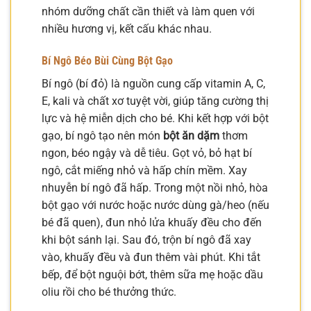
nhóm dưỡng chất cần thiết và làm quen với
nhiều hương vị, kết cấu khác nhau.
Bí Ngô Béo Bùi Cùng Bột Gạo
Bí ngô (bí đỏ) là nguồn cung cấp vitamin A, C,
E, kali và chất xơ tuyệt vời, giúp tăng cường thị
lực và hệ miễn dịch cho bé. Khi kết hợp với bột
gạo, bí ngô tạo nên món
bột ăn dặm
thơm
ngon, béo ngậy và dễ tiêu. Gọt vỏ, bỏ hạt bí
ngô, cắt miếng nhỏ và hấp chín mềm. Xay
nhuyễn bí ngô đã hấp. Trong một nồi nhỏ, hòa
bột gạo với nước hoặc nước dùng gà/heo (nếu
bé đã quen), đun nhỏ lửa khuấy đều cho đến
khi bột sánh lại. Sau đó, trộn bí ngô đã xay
vào, khuấy đều và đun thêm vài phút. Khi tắt
bếp, để bột nguội bớt, thêm sữa mẹ hoặc dầu
oliu rồi cho bé thưởng thức.