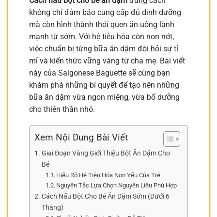
Cách nấu bột cho bé ăn dặm
đúng cách
không chỉ đảm bảo cung cấp đủ dinh dưỡng
mà còn hình thành thói quen ăn uống lành
mạnh từ sớm. Với hệ tiêu hóa còn non nớt,
việc chuẩn bị từng bữa ăn dặm đòi hỏi sự tỉ
mỉ và kiến thức vững vàng từ cha mẹ. Bài viết
này của Saigonese Baguette sẽ cùng bạn
khám phá những bí quyết để tạo nên những
bữa ăn dặm vừa ngon miệng, vừa bổ dưỡng
cho thiên thần nhỏ.
Xem Nội Dung Bài Viết
Giai Đoạn Vàng Giới Thiệu Bột Ăn Dặm Cho
Bé
Hiểu Rõ Hệ Tiêu Hóa Non Yếu Của Trẻ
Nguyên Tắc Lựa Chọn Nguyên Liệu Phù Hợp
Cách Nấu Bột Cho Bé Ăn Dặm Sớm (Dưới 6
Tháng)