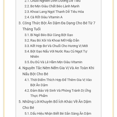
Chuối Nghiền Dinh Dưỡng Dễ Tiêu
Bơ Mịn Giàu Chất Béo Lành Mạnh
Khoai Lang Ngọt Thanh Dễ Tiêu Hóa
Cà Rốt Giàu Vitamin A
Công Thức Bột Ăn Dặm Đa Dạng Cho Bé Từ 7
Tháng Tuổi
Bí Ngô Béo Bùi Cùng Bột Gạo
Rau Bó Xôi Và Khoai Mỡ Hấp Dẫn
Kết Hợp Bơ Và Chuối Cho Hương Vị Mới
Bột Gạo Nấu Với Nước Rau Củ Ngọt Tự
Nhiên
Đu Đủ Và Lê Hầm Mịn Giàu Vitamin
Nguyên Tắc Nêm Nếm Gia Vị Và An Toàn Khi
Nấu Bột Cho Bé
Thời Điểm Thích Hợp Để Thêm Gia Vị Vào
Bột Ăn Dặm
Đảm Bảo Vệ Sinh Và Phòng Tránh Dị Ứng
Thực Phẩm
Những Lời Khuyên Bổ Ích Khác Về Ăn Dặm
Cho Bé
Dấu Hiệu Nhận Biết Bé Sẵn Sàng Ăn Dặm