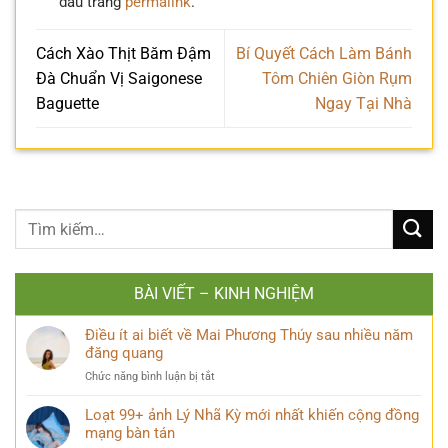
dấu trang
permalink
.
Cách Xào Thịt Băm Đậm
Bí Quyết Cách Làm Bánh
Đà Chuẩn Vị Saigonese
Tôm Chiên Giòn Rụm
Baguette
Ngay Tại Nhà
BÀI VIẾT – KINH NGHIỆM
Điều ít ai biết về Mai Phương Thúy sau nhiều năm
đăng quang
ở
Chức năng bình luận bị tắt
Điều
ít
Loạt 99+ ảnh Lý Nhã Kỳ mới nhất khiến cộng đồng
ai
mạng bàn tán
biết