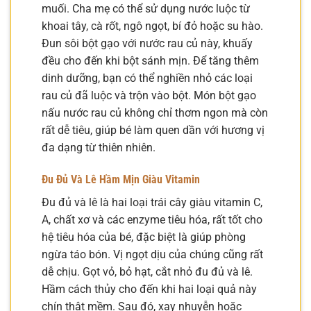
muối. Cha mẹ có thể sử dụng nước luộc từ
khoai tây, cà rốt, ngô ngọt, bí đỏ hoặc su hào.
Đun sôi bột gạo với nước rau củ này, khuấy
đều cho đến khi bột sánh mịn. Để tăng thêm
dinh dưỡng, bạn có thể nghiền nhỏ các loại
rau củ đã luộc và trộn vào bột. Món bột gạo
nấu nước rau củ không chỉ thơm ngon mà còn
rất dễ tiêu, giúp bé làm quen dần với hương vị
đa dạng từ thiên nhiên.
Đu Đủ Và Lê Hầm Mịn Giàu Vitamin
Đu đủ và lê là hai loại trái cây giàu vitamin C,
A, chất xơ và các enzyme tiêu hóa, rất tốt cho
hệ tiêu hóa của bé, đặc biệt là giúp phòng
ngừa táo bón. Vị ngọt dịu của chúng cũng rất
dễ chịu. Gọt vỏ, bỏ hạt, cắt nhỏ đu đủ và lê.
Hầm cách thủy cho đến khi hai loại quả này
chín thật mềm. Sau đó, xay nhuyễn hoặc