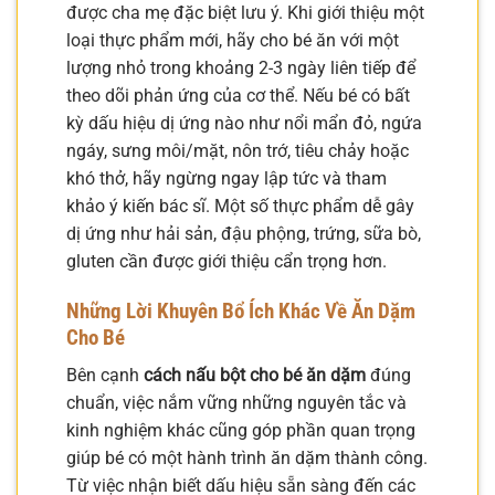
được cha mẹ đặc biệt lưu ý. Khi giới thiệu một
loại thực phẩm mới, hãy cho bé ăn với một
lượng nhỏ trong khoảng 2-3 ngày liên tiếp để
theo dõi phản ứng của cơ thể. Nếu bé có bất
kỳ dấu hiệu dị ứng nào như nổi mẩn đỏ, ngứa
ngáy, sưng môi/mặt, nôn trớ, tiêu chảy hoặc
khó thở, hãy ngừng ngay lập tức và tham
khảo ý kiến bác sĩ. Một số thực phẩm dễ gây
dị ứng như hải sản, đậu phộng, trứng, sữa bò,
gluten cần được giới thiệu cẩn trọng hơn.
Những Lời Khuyên Bổ Ích Khác Về
Ăn Dặm
Cho Bé
Bên cạnh
cách nấu bột cho bé ăn dặm
đúng
chuẩn, việc nắm vững những nguyên tắc và
kinh nghiệm khác cũng góp phần quan trọng
giúp bé có một hành trình ăn dặm thành công.
Từ việc nhận biết dấu hiệu sẵn sàng đến các