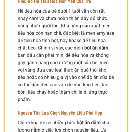
Hiểu Rõ Hệ Tiêu Hóa Non Yếu Của Trẻ
Hệ tiêu hóa của trẻ dưới 1 tuổi vẫn còn rất
nhạy cảm và chưa hoàn thiện đầy đủ chức
năng như người lớn. Khả năng sản xuất men
tiêu hóa còn hạn chế, đặc biệt là men amylase
để tiêu hóa tinh bột, hay lipase để tiêu hóa
chất béo. Chính vì vậy, các món
bột ăn dặm
ban đầu cần phải mịn, dễ tiêu hóa và không
gây gánh nặng cho đường ruột của bé. Việc
vội vàng đưa các loại thức ăn quá thô, khó
tiêu hoặc có nhiều gia vị vào chế độ ăn của bé
có thể dẫn đến các vấn đề như khó tiêu, táo
bón, tiêu chảy hoặc thậm chí là dị ứng thực
phẩm.
Nguyên Tắc Lựa Chọn Nguyên Liệu Phù Hợp
Chìa khóa để có những bữa
bột ăn dặm
chất
lượng nằm ở việc lựa chọn nguyên liệu. Ưu