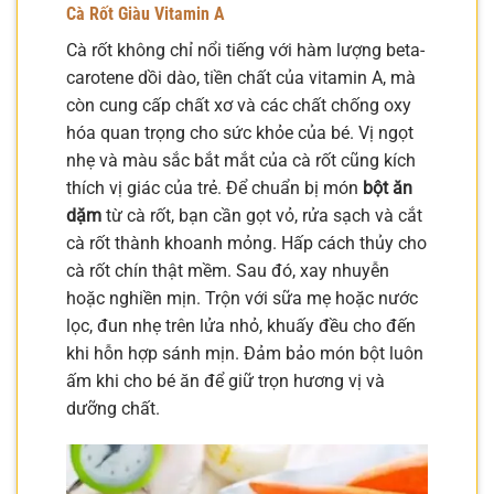
Cà Rốt Giàu Vitamin A
Cà rốt không chỉ nổi tiếng với hàm lượng beta-
carotene dồi dào, tiền chất của vitamin A, mà
còn cung cấp chất xơ và các chất chống oxy
hóa quan trọng cho sức khỏe của bé. Vị ngọt
nhẹ và màu sắc bắt mắt của cà rốt cũng kích
thích vị giác của trẻ. Để chuẩn bị món
bột ăn
dặm
từ cà rốt, bạn cần gọt vỏ, rửa sạch và cắt
cà rốt thành khoanh mỏng. Hấp cách thủy cho
cà rốt chín thật mềm. Sau đó, xay nhuyễn
hoặc nghiền mịn. Trộn với sữa mẹ hoặc nước
lọc, đun nhẹ trên lửa nhỏ, khuấy đều cho đến
khi hỗn hợp sánh mịn. Đảm bảo món bột luôn
ấm khi cho bé ăn để giữ trọn hương vị và
dưỡng chất.