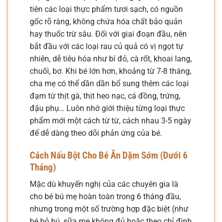
tiên các loại thực phẩm tươi sạch, có nguồn
gốc rõ ràng, không chứa hóa chất bảo quản
hay thuốc trừ sâu. Đối với giai đoạn đầu, nên
bắt đầu với các loại rau củ quả có vị ngọt tự
nhiên, dễ tiêu hóa như bí đỏ, cà rốt, khoai lang,
chuối, bơ. Khi bé lớn hơn, khoảng từ 7-8 tháng,
cha mẹ có thể dần dần bổ sung thêm các loại
đạm từ thịt gà, thịt heo nạc, cá đồng, trứng,
đậu phụ… Luôn nhớ giới thiệu từng loại thực
phẩm mới một cách từ từ, cách nhau 3-5 ngày
để dễ dàng theo dõi phản ứng của bé.
Cách Nấu Bột Cho Bé Ăn Dặm
Sớm (Dưới 6
Tháng)
Mặc dù khuyến nghị của các chuyên gia là
cho bé bú mẹ hoàn toàn trong 6 tháng đầu,
nhưng trong một số trường hợp đặc biệt (như
bé bỏ bú, sữa mẹ không đủ hoặc theo chỉ định