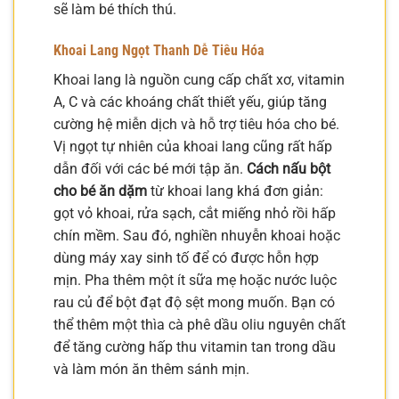
sẽ làm bé thích thú.
Khoai Lang Ngọt Thanh Dễ Tiêu Hóa
Khoai lang là nguồn cung cấp chất xơ, vitamin
A, C và các khoáng chất thiết yếu, giúp tăng
cường hệ miễn dịch và hỗ trợ tiêu hóa cho bé.
Vị ngọt tự nhiên của khoai lang cũng rất hấp
dẫn đối với các bé mới tập ăn.
Cách nấu bột
cho bé ăn dặm
từ khoai lang khá đơn giản:
gọt vỏ khoai, rửa sạch, cắt miếng nhỏ rồi hấp
chín mềm. Sau đó, nghiền nhuyễn khoai hoặc
dùng máy xay sinh tố để có được hỗn hợp
mịn. Pha thêm một ít sữa mẹ hoặc nước luộc
rau củ để bột đạt độ sệt mong muốn. Bạn có
thể thêm một thìa cà phê dầu oliu nguyên chất
để tăng cường hấp thu vitamin tan trong dầu
và làm món ăn thêm sánh mịn.