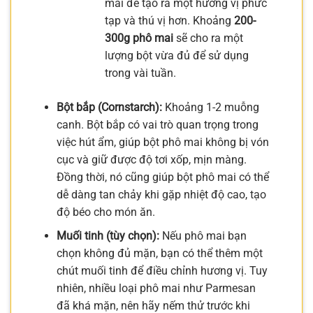
mai để tạo ra một hương vị phức
tạp và thú vị hơn. Khoảng
200-
300g phô mai
sẽ cho ra một
lượng bột vừa đủ để sử dụng
trong vài tuần.
Bột bắp (Cornstarch):
Khoảng 1-2 muỗng
canh. Bột bắp có vai trò quan trọng trong
việc hút ẩm, giúp bột phô mai không bị vón
cục và giữ được độ tơi xốp, mịn màng.
Đồng thời, nó cũng giúp bột phô mai có thể
dễ dàng tan chảy khi gặp nhiệt độ cao, tạo
độ béo cho món ăn.
Muối tinh (tùy chọn):
Nếu phô mai bạn
chọn không đủ mặn, bạn có thể thêm một
chút muối tinh để điều chỉnh hương vị. Tuy
nhiên, nhiều loại phô mai như Parmesan
đã khá mặn, nên hãy nếm thử trước khi