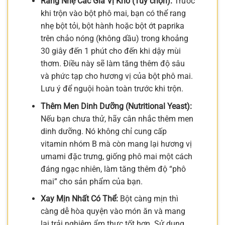
Rang Nhẹ Các Gia Vị Khô (Tùy chọn):
Trước
khi trộn vào bột phô mai, bạn có thể rang
nhẹ bột tỏi, bột hành hoặc bột ớt paprika
trên chảo nóng (không dầu) trong khoảng
30 giây đến 1 phút cho đến khi dậy mùi
thơm. Điều này sẽ làm tăng thêm độ sâu
và phức tạp cho hương vị của bột phô mai.
Lưu ý để nguội hoàn toàn trước khi trộn.
Thêm Men Dinh Dưỡng (Nutritional Yeast):
Nếu bạn chưa thử, hãy cân nhắc thêm men
dinh dưỡng. Nó không chỉ cung cấp
vitamin nhóm B mà còn mang lại hương vị
umami đặc trưng, giống phô mai một cách
đáng ngạc nhiên, làm tăng thêm độ “phô
mai” cho sản phẩm của bạn.
Xay Mịn Nhất Có Thể:
Bột càng mịn thì
càng dễ hòa quyện vào món ăn và mang
lại trải nghiệm ẩm thực tốt hơn. Sử dụng