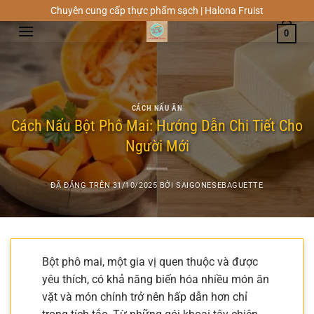
Chuyển
Chuyên cung cấp thực phẩm sạch | Halona Fruist
đến
0
nội
dung
CÁCH NẤU ĂN
Cách Nấu Bột Phô Mai: Hướng Dẫn Chi Tiết Cho
Người Mới
ĐÃ ĐĂNG TRÊN
31/10/2025
BỞI
SAIGONESEBAGUETTE
Bột phô mai, một gia vị quen thuộc và được
yêu thích, có khả năng biến hóa nhiều món ăn
vặt và món chính trở nên hấp dẫn hơn chỉ