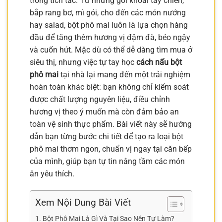
trong tích tắc. Từ những gói khoai tây chiên,
bắp rang bơ, mì gói, cho đến các món nướng
hay salad, bột phô mai luôn là lựa chọn hàng
đầu để tăng thêm hương vị đậm đà, béo ngậy
và cuốn hút. Mặc dù có thể dễ dàng tìm mua ở
siêu thị, nhưng việc tự tay học
cách nấu bột
phô mai
tại nhà lại mang đến một trải nghiệm
hoàn toàn khác biệt: bạn không chỉ kiểm soát
được chất lượng nguyên liệu, điều chỉnh
hương vị theo ý muốn mà còn đảm bảo an
toàn vệ sinh thực phẩm. Bài viết này sẽ hướng
dẫn bạn từng bước chi tiết để tạo ra loại bột
phô mai thơm ngon, chuẩn vị ngay tại căn bếp
của mình, giúp bạn tự tin nâng tầm các món
ăn yêu thích.
Xem Nội Dung Bài Viết
Bột Phô Mai Là Gì Và Tại Sao Nên Tự Làm?