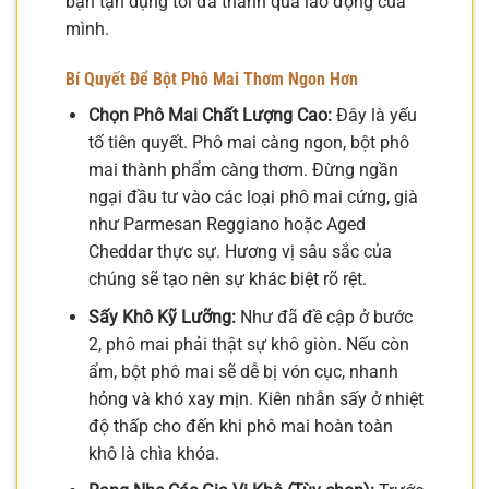
bạn tận dụng tối đa thành quả lao động của
mình.
Bí Quyết Để Bột Phô Mai Thơm Ngon Hơn
Chọn Phô Mai Chất Lượng Cao:
Đây là yếu
tố tiên quyết. Phô mai càng ngon, bột phô
mai thành phẩm càng thơm. Đừng ngần
ngại đầu tư vào các loại phô mai cứng, già
như Parmesan Reggiano hoặc Aged
Cheddar thực sự. Hương vị sâu sắc của
chúng sẽ tạo nên sự khác biệt rõ rệt.
Sấy Khô Kỹ Lưỡng:
Như đã đề cập ở bước
2, phô mai phải thật sự khô giòn. Nếu còn
ẩm, bột phô mai sẽ dễ bị vón cục, nhanh
hỏng và khó xay mịn. Kiên nhẫn sấy ở nhiệt
độ thấp cho đến khi phô mai hoàn toàn
khô là chìa khóa.