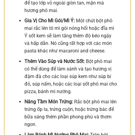
để tạo lớp vỏ ngoài giòn tan, mặn mà
hương phô mai.
Gia Vị Cho Mì Gói/Mì Ý:
Một chút bột phô
mai rắc lên tô mì gói nóng hổi hoặc đĩa mì
Ý sốt kem sẽ làm tăng thêm độ béo ngậy
và hấp dẫn. Nó cũng rất hợp với các món
pasta khác như macaroni and cheese.
Thêm Vào Súp và Nước Sốt:
Bột phô mai
có thể dùng để làm sánh và tạo hương vị
đậm đà cho các loại súp kem như súp bí
đỏ, súp nấm, hoặc các loại sốt phô mai cho
pizza, bánh mì nướng.
Nâng Tầm Món Trứng:
Rắc bột phô mai lên
trứng ốp la, trứng cuộn, hoặc trứng bác để
bữa sáng thêm phần phong phú và thơm
ngon.
Làm Bánh Mì Nướng Phô Mai:
Trộn bột