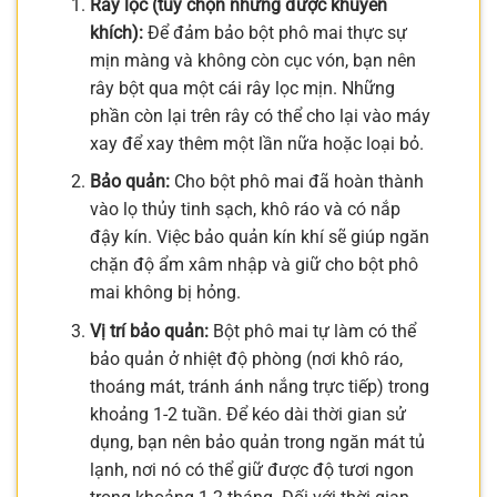
Rây lọc (tùy chọn nhưng được khuyến
khích):
Để đảm bảo bột phô mai thực sự
mịn màng và không còn cục vón, bạn nên
rây bột qua một cái rây lọc mịn. Những
phần còn lại trên rây có thể cho lại vào máy
xay để xay thêm một lần nữa hoặc loại bỏ.
Bảo quản:
Cho bột phô mai đã hoàn thành
vào lọ thủy tinh sạch, khô ráo và có nắp
đậy kín. Việc bảo quản kín khí sẽ giúp ngăn
chặn độ ẩm xâm nhập và giữ cho bột phô
mai không bị hỏng.
Vị trí bảo quản:
Bột phô mai tự làm có thể
bảo quản ở nhiệt độ phòng (nơi khô ráo,
thoáng mát, tránh ánh nắng trực tiếp) trong
khoảng 1-2 tuần. Để kéo dài thời gian sử
dụng, bạn nên bảo quản trong ngăn mát tủ
lạnh, nơi nó có thể giữ được độ tươi ngon