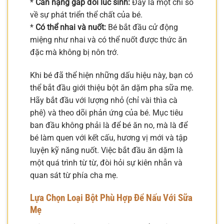
*
Cân nặng gấp đôi lúc sinh:
Đây là một chỉ số
về sự phát triển thể chất của bé.
*
Có thể nhai và nuốt:
Bé bắt đầu cử động
miệng như nhai và có thể nuốt được thức ăn
đặc mà không bị nôn trớ.
Khi bé đã thể hiện những dấu hiệu này, bạn có
thể bắt đầu giới thiệu bột ăn dặm pha sữa mẹ.
Hãy bắt đầu với lượng nhỏ (chỉ vài thìa cà
phê) và theo dõi phản ứng của bé. Mục tiêu
ban đầu không phải là để bé ăn no, mà là để
bé làm quen với kết cấu, hương vị mới và tập
luyện kỹ năng nuốt. Việc bắt đầu ăn dặm là
một quá trình từ từ, đòi hỏi sự kiên nhẫn và
quan sát từ phía cha mẹ.
Lựa Chọn Loại Bột Phù Hợp Để Nấu Với Sữa
Mẹ