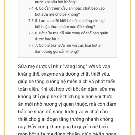
nước khi nấu bột không?
4. Có cần thêm dầu ăn hoặc chất béo vào
bột sữa mẹ cho bé không?
5. Làm sao để biết bé có bị dị ứng với loại
bột hoặc thực phẩm nào đó không?
6. Bột sữa mẹ đã nấu xong có thể bảo quản
được bao lâu?
7. Có thể trộn sữa mẹ với các loại bột ăn
dặm đóng gói sẵn không?
Sữa mẹ được ví như “vàng lỏng” với vô vàn
kháng thể, enzyme và dưỡng chất thiết yếu,
giúp bé tăng cường hệ miễn dịch và phát triển
toàn diện. Khi kết hợp với bột ăn dặm, sữa mẹ
không chỉ giúp bé dễ thích nghi hơn với thức
ăn mới nhờ hương vị quen thuộc, mà còn đảm
bảo bé nhận đủ năng lượng và vi chất cần
thiết cho giai đoạn tăng trưởng nhanh chóng
này. Hãy cùng khám phá bí quyết chế biến
món bột sữa mẹ đúng chuẩn, giúp bé ăn ngon