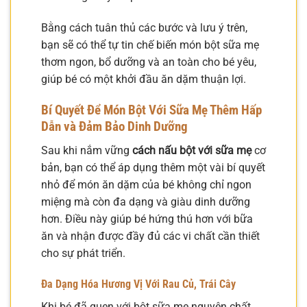
Bằng cách tuân thủ các bước và lưu ý trên,
bạn sẽ có thể tự tin chế biến món bột sữa mẹ
thơm ngon, bổ dưỡng và an toàn cho bé yêu,
giúp bé có một khởi đầu ăn dặm thuận lợi.
Bí Quyết Để Món Bột Với Sữa Mẹ Thêm Hấp
Dẫn và Đảm Bảo Dinh Dưỡng
Sau khi nắm vững
cách nấu bột với sữa mẹ
cơ
bản, bạn có thể áp dụng thêm một vài bí quyết
nhỏ để món ăn dặm của bé không chỉ ngon
miệng mà còn đa dạng và giàu dinh dưỡng
hơn. Điều này giúp bé hứng thú hơn với bữa
ăn và nhận được đầy đủ các vi chất cần thiết
cho sự phát triển.
Đa Dạng Hóa Hương Vị Với Rau Củ, Trái Cây
Khi bé đã quen với bột sữa mẹ nguyên chất,