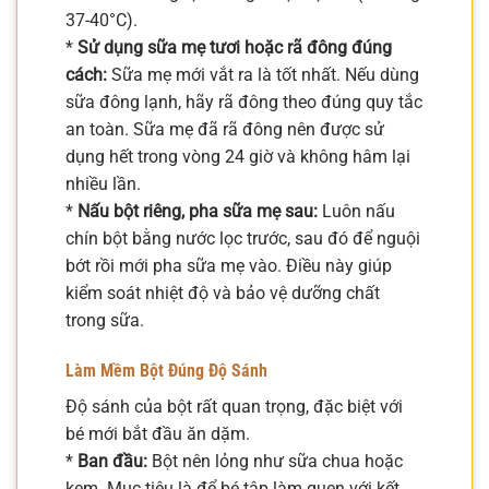
37-40°C).
*
Sử dụng sữa mẹ tươi hoặc rã đông đúng
cách:
Sữa mẹ mới vắt ra là tốt nhất. Nếu dùng
sữa đông lạnh, hãy rã đông theo đúng quy tắc
an toàn. Sữa mẹ đã rã đông nên được sử
dụng hết trong vòng 24 giờ và không hâm lại
nhiều lần.
*
Nấu bột riêng, pha sữa mẹ sau:
Luôn nấu
chín bột bằng nước lọc trước, sau đó để nguội
bớt rồi mới pha sữa mẹ vào. Điều này giúp
kiểm soát nhiệt độ và bảo vệ dưỡng chất
trong sữa.
Làm Mềm Bột Đúng Độ Sánh
Độ sánh của bột rất quan trọng, đặc biệt với
bé mới bắt đầu ăn dặm.
*
Ban đầu:
Bột nên lỏng như sữa chua hoặc
kem. Mục tiêu là để bé tập làm quen với kết