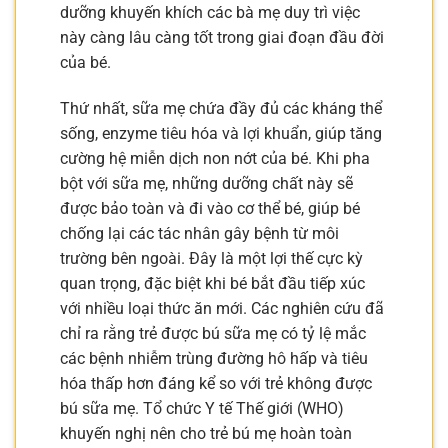
dưỡng khuyến khích các bà mẹ duy trì việc
này càng lâu càng tốt trong giai đoạn đầu đời
của bé.
Thứ nhất, sữa mẹ chứa đầy đủ các kháng thể
sống, enzyme tiêu hóa và lợi khuẩn, giúp tăng
cường hệ miễn dịch non nớt của bé. Khi pha
bột với sữa mẹ, những dưỡng chất này sẽ
được bảo toàn và đi vào cơ thể bé, giúp bé
chống lại các tác nhân gây bệnh từ môi
trường bên ngoài. Đây là một lợi thế cực kỳ
quan trọng, đặc biệt khi bé bắt đầu tiếp xúc
với nhiều loại thức ăn mới. Các nghiên cứu đã
chỉ ra rằng trẻ được bú sữa mẹ có tỷ lệ mắc
các bệnh nhiễm trùng đường hô hấp và tiêu
hóa thấp hơn đáng kể so với trẻ không được
bú sữa mẹ. Tổ chức Y tế Thế giới (WHO)
khuyến nghị nên cho trẻ bú mẹ hoàn toàn