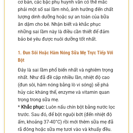
cơ bản, các bậc phụ huynh vẫn có thể mắc
phải một số sai lầm nhỏ, ảnh hưởng đến chất
lượng dinh dưỡng hoặc sự an toàn của bữa
ăn dặm cho bé. Nhận biết và khắc phục
những sai lầm này là điều cần thiết để đảm
bảo bé yêu được nuôi dưỡng tốt nhất.
1. Đun Sôi Hoặc Hâm Nóng Sữa Mẹ Trực Tiếp Với
Bột
Đây là sai lầm phổ biến nhất và nghiêm trọng
nhất. Như đã đề cập nhiều lần, nhiệt độ cao
(đun sôi, hâm nóng bằng lò vi sóng) sẽ phá
hủy các kháng thể, enzyme và vitamin quan
trọng trong sữa mẹ.
*
Khắc phục:
Luôn nấu chín bột bằng nước lọc
trước. Sau đó, để bột nguội bớt (đến nhiệt độ
ấm, khoảng 37-40°C) rồi mới thêm sữa mẹ đã
rã đông hoặc sữa mẹ tươi vào và khuấy đều.