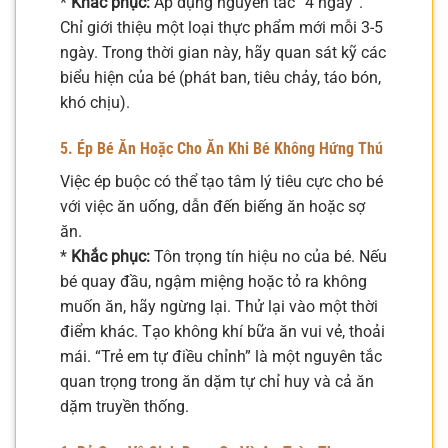
*
Khắc phục:
Áp dụng nguyên tắc “4 ngày”.
Chỉ giới thiệu một loại thực phẩm mới mỗi 3-5
ngày. Trong thời gian này, hãy quan sát kỹ các
biểu hiện của bé (phát ban, tiêu chảy, táo bón,
khó chịu).
5. Ép Bé Ăn Hoặc Cho Ăn Khi Bé Không Hứng Thú
Việc ép buộc có thể tạo tâm lý tiêu cực cho bé
với việc ăn uống, dẫn đến biếng ăn hoặc sợ
ăn.
*
Khắc phục:
Tôn trọng tín hiệu no của bé. Nếu
bé quay đầu, ngậm miệng hoặc tỏ ra không
muốn ăn, hãy ngừng lại. Thử lại vào một thời
điểm khác. Tạo không khí bữa ăn vui vẻ, thoải
mái. “Trẻ em tự điều chỉnh” là một nguyên tắc
quan trọng trong ăn dặm tự chỉ huy và cả ăn
dặm truyền thống.