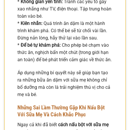
*
Không gian yên tĩnh:
Tránh các yếu tố gây
xao nhãng như TV, điện thoại. Tập trung hoàn
toàn vào bé.
*
Kiên nhẫn:
Quá trình ăn dặm là một hành
trình khám phá. Có thể bé sẽ từ chối vài lần.
Đừng nản lòng, hãy thử lại vào lần sau.
*
Để bé tự khám phá:
Cho phép bé chạm vào
thức ăn, nghịch bẩn một chút (trong giới hạn
an toàn) để bé phát triển cảm giác về thức ăn.
Áp dụng những bí quyết này sẽ giúp bạn tạo
ra những bữa ăn dặm với sữa mẹ không chỉ
bổ dưỡng mà còn là trải nghiệm thú vị cho cả
mẹ và bé.
Những Sai Lầm Thường Gặp Khi Nấu Bột
Với Sữa Mẹ Và Cách Khắc Phục
Ngay cả khi đã biết
cách nấu bột với sữa mẹ