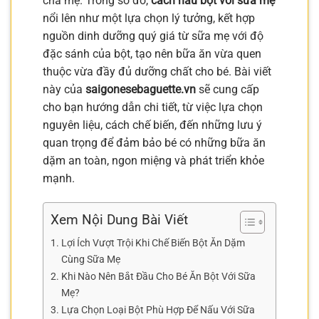
cha mẹ. Trong số đó,
cách nấu bột với sữa mẹ
nổi lên như một lựa chọn lý tưởng, kết hợp
nguồn dinh dưỡng quý giá từ sữa mẹ với độ
đặc sánh của bột, tạo nên bữa ăn vừa quen
thuộc vừa đầy đủ dưỡng chất cho bé. Bài viết
này của
saigonesebaguette.vn
sẽ cung cấp
cho bạn hướng dẫn chi tiết, từ việc lựa chọn
nguyên liệu, cách chế biến, đến những lưu ý
quan trọng để đảm bảo bé có những bữa ăn
dặm an toàn, ngon miệng và phát triển khỏe
mạnh.
Xem Nội Dung Bài Viết
Lợi Ích Vượt Trội Khi Chế Biến Bột Ăn Dặm
Cùng Sữa Mẹ
Khi Nào Nên Bắt Đầu Cho Bé Ăn Bột Với Sữa
Mẹ?
Lựa Chọn Loại Bột Phù Hợp Để Nấu Với Sữa