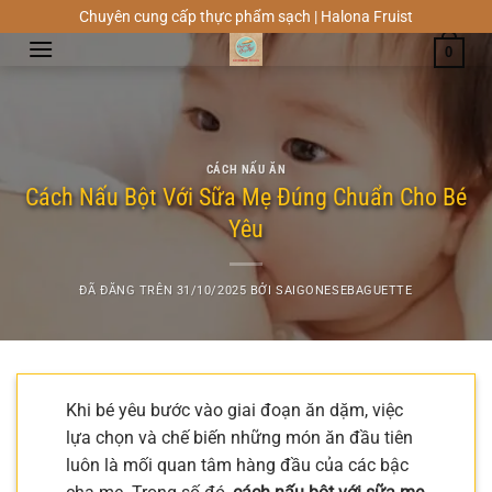
Chuyển
Chuyên cung cấp thực phẩm sạch | Halona Fruist
đến
0
nội
dung
CÁCH NẤU ĂN
Cách Nấu Bột Với Sữa Mẹ Đúng Chuẩn Cho Bé
Yêu
ĐÃ ĐĂNG TRÊN
31/10/2025
BỞI
SAIGONESEBAGUETTE
Khi bé yêu bước vào giai đoạn ăn dặm, việc
lựa chọn và chế biến những món ăn đầu tiên
luôn là mối quan tâm hàng đầu của các bậc