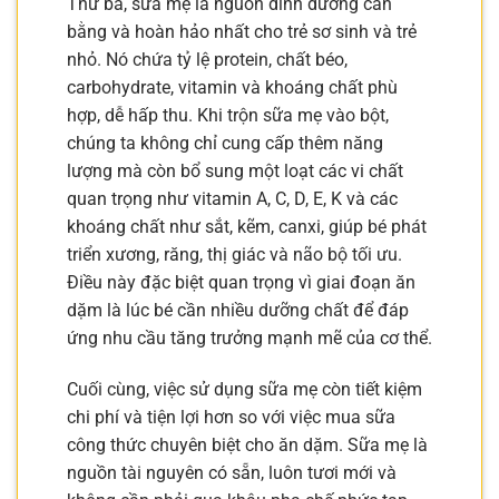
Thứ ba, sữa mẹ là nguồn dinh dưỡng cân
bằng và hoàn hảo nhất cho trẻ sơ sinh và trẻ
nhỏ. Nó chứa tỷ lệ protein, chất béo,
carbohydrate, vitamin và khoáng chất phù
hợp, dễ hấp thu. Khi trộn sữa mẹ vào bột,
chúng ta không chỉ cung cấp thêm năng
lượng mà còn bổ sung một loạt các vi chất
quan trọng như vitamin A, C, D, E, K và các
khoáng chất như sắt, kẽm, canxi, giúp bé phát
triển xương, răng, thị giác và não bộ tối ưu.
Điều này đặc biệt quan trọng vì giai đoạn ăn
dặm là lúc bé cần nhiều dưỡng chất để đáp
ứng nhu cầu tăng trưởng mạnh mẽ của cơ thể.
Cuối cùng, việc sử dụng sữa mẹ còn tiết kiệm
chi phí và tiện lợi hơn so với việc mua sữa
công thức chuyên biệt cho ăn dặm. Sữa mẹ là
nguồn tài nguyên có sẵn, luôn tươi mới và