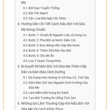
Mẹ
Bột Gạo Truyền Thống
Bột Yến Mạch
Các Loại Bột Ngũ Cốc Khác
Hướng Dẫn Chi Tiết Cách Nấu Bột Với Sữa
Mẹ Đúng Chuẩn
Bước 1: Chuẩn Bị Nguyên Liệu và Dụng Cụ
Bước 2: Pha Bột và Nước (Nếu Có)
Bước 3: Đun Nóng Hỗn Hợp Bột Nước
Bước 4: Thêm Sữa Mẹ Vào Bột
Bước 5: Cho Bé Ăn
Lưu Ý Quan Trọng Khác
Bí Quyết Để Món Bột Với Sữa Mẹ Thêm Hấp
Dẫn và Đảm Bảo Dinh Dưỡng
Đa Dạng Hóa Hương Vị Với Rau Củ, Trái Cây
Đảm Bảo Giữ Vẹn Nguyên Dinh Dưỡng Của
Sữa Mẹ
Làm Mềm Bột Đúng Độ Sánh
Tạo Môi Trường Ăn Uống Tích Cực
Những Sai Lầm Thường Gặp Khi Nấu Bột Với
Sữa Mẹ Và Cách Khắc Phục