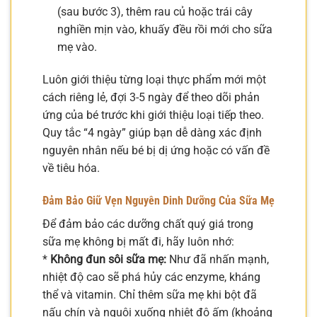
(sau bước 3), thêm rau củ hoặc trái cây
nghiền mịn vào, khuấy đều rồi mới cho sữa
mẹ vào.
Luôn giới thiệu từng loại thực phẩm mới một
cách riêng lẻ, đợi 3-5 ngày để theo dõi phản
ứng của bé trước khi giới thiệu loại tiếp theo.
Quy tắc “4 ngày” giúp bạn dễ dàng xác định
nguyên nhân nếu bé bị dị ứng hoặc có vấn đề
về tiêu hóa.
Đảm Bảo Giữ Vẹn Nguyên Dinh Dưỡng Của Sữa Mẹ
Để đảm bảo các dưỡng chất quý giá trong
sữa mẹ không bị mất đi, hãy luôn nhớ:
*
Không đun sôi sữa mẹ:
Như đã nhấn mạnh,
nhiệt độ cao sẽ phá hủy các enzyme, kháng
thể và vitamin. Chỉ thêm sữa mẹ khi bột đã
nấu chín và nguội xuống nhiệt độ ấm (khoảng