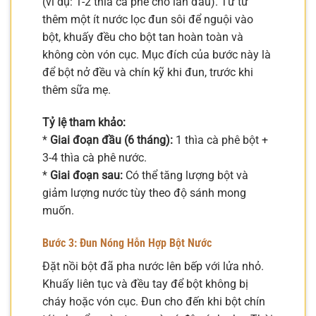
(ví dụ: 1-2 thìa cà phê cho lần đầu). Từ từ
thêm một ít nước lọc đun sôi để nguội vào
bột, khuấy đều cho bột tan hoàn toàn và
không còn vón cục. Mục đích của bước này là
để bột nở đều và chín kỹ khi đun, trước khi
thêm sữa mẹ.
Tỷ lệ tham khảo:
*
Giai đoạn đầu (6 tháng):
1 thìa cà phê bột +
3-4 thìa cà phê nước.
*
Giai đoạn sau:
Có thể tăng lượng bột và
giảm lượng nước tùy theo độ sánh mong
muốn.
Bước 3: Đun Nóng Hỗn Hợp Bột Nước
Đặt nồi bột đã pha nước lên bếp với lửa nhỏ.
Khuấy liên tục và đều tay để bột không bị
cháy hoặc vón cục. Đun cho đến khi bột chín