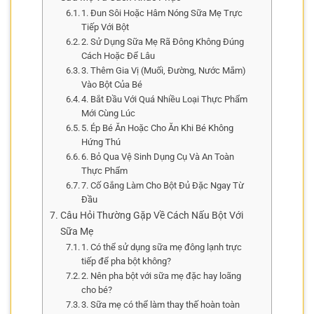
1. Đun Sôi Hoặc Hâm Nóng Sữa Mẹ Trực
Tiếp Với Bột
2. Sử Dụng Sữa Mẹ Rã Đông Không Đúng
Cách Hoặc Để Lâu
3. Thêm Gia Vị (Muối, Đường, Nước Mắm)
Vào Bột Của Bé
4. Bắt Đầu Với Quá Nhiều Loại Thực Phẩm
Mới Cùng Lúc
5. Ép Bé Ăn Hoặc Cho Ăn Khi Bé Không
Hứng Thú
6. Bỏ Qua Vệ Sinh Dụng Cụ Và An Toàn
Thực Phẩm
7. Cố Gắng Làm Cho Bột Đủ Đặc Ngay Từ
Đầu
Câu Hỏi Thường Gặp Về Cách Nấu Bột Với
Sữa Mẹ
1. Có thể sử dụng sữa mẹ đông lạnh trực
tiếp để pha bột không?
2. Nên pha bột với sữa mẹ đặc hay loãng
cho bé?
3. Sữa mẹ có thể làm thay thế hoàn toàn