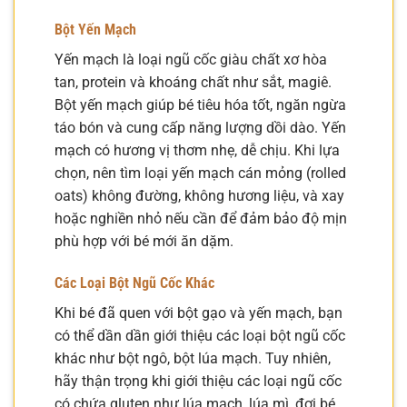
Bột Yến Mạch
Yến mạch là loại ngũ cốc giàu chất xơ hòa
tan, protein và khoáng chất như sắt, magiê.
Bột yến mạch giúp bé tiêu hóa tốt, ngăn ngừa
táo bón và cung cấp năng lượng dồi dào. Yến
mạch có hương vị thơm nhẹ, dễ chịu. Khi lựa
chọn, nên tìm loại yến mạch cán mỏng (rolled
oats) không đường, không hương liệu, và xay
hoặc nghiền nhỏ nếu cần để đảm bảo độ mịn
phù hợp với bé mới ăn dặm.
Các Loại Bột Ngũ Cốc Khác
Khi bé đã quen với bột gạo và yến mạch, bạn
có thể dần dần giới thiệu các loại bột ngũ cốc
khác như bột ngô, bột lúa mạch. Tuy nhiên,
hãy thận trọng khi giới thiệu các loại ngũ cốc
có chứa gluten như lúa mạch, lúa mì, đợi bé