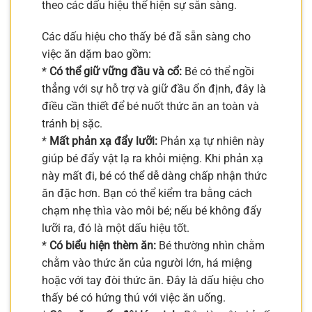
theo các dấu hiệu thể hiện sự sẵn sàng.
Các dấu hiệu cho thấy bé đã sẵn sàng cho
việc ăn dặm bao gồm:
*
Có thể giữ vững đầu và cổ:
Bé có thể ngồi
thẳng với sự hỗ trợ và giữ đầu ổn định, đây là
điều cần thiết để bé nuốt thức ăn an toàn và
tránh bị sặc.
*
Mất phản xạ đẩy lưỡi:
Phản xạ tự nhiên này
giúp bé đẩy vật lạ ra khỏi miệng. Khi phản xạ
này mất đi, bé có thể dễ dàng chấp nhận thức
ăn đặc hơn. Bạn có thể kiểm tra bằng cách
chạm nhẹ thìa vào môi bé; nếu bé không đẩy
lưỡi ra, đó là một dấu hiệu tốt.
*
Có biểu hiện thèm ăn:
Bé thường nhìn chằm
chằm vào thức ăn của người lớn, há miệng
hoặc với tay đòi thức ăn. Đây là dấu hiệu cho
thấy bé có hứng thú với việc ăn uống.