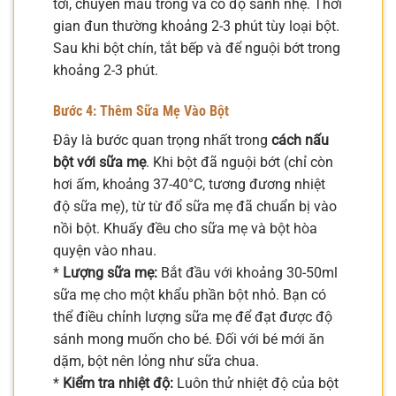
tới, chuyển màu trong và có độ sánh nhẹ. Thời
gian đun thường khoảng 2-3 phút tùy loại bột.
Sau khi bột chín, tắt bếp và để nguội bớt trong
khoảng 2-3 phút.
Bước 4: Thêm Sữa Mẹ Vào Bột
Đây là bước quan trọng nhất trong
cách nấu
bột với sữa mẹ
. Khi bột đã nguội bớt (chỉ còn
hơi ấm, khoảng 37-40°C, tương đương nhiệt
độ sữa mẹ), từ từ đổ sữa mẹ đã chuẩn bị vào
nồi bột. Khuấy đều cho sữa mẹ và bột hòa
quyện vào nhau.
*
Lượng sữa mẹ:
Bắt đầu với khoảng 30-50ml
sữa mẹ cho một khẩu phần bột nhỏ. Bạn có
thể điều chỉnh lượng sữa mẹ để đạt được độ
sánh mong muốn cho bé. Đối với bé mới ăn
dặm, bột nên lỏng như sữa chua.
*
Kiểm tra nhiệt độ:
Luôn thử nhiệt độ của bột