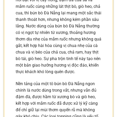
mắm ruốc cùng những lát thịt bò, giò heo, chả
cua, thì bún bò Đà Nẵng lại mang một sắc thái
thanh thoát hơn, nhưng không kém phần sâu
lắng. Nước dùng của bún bò Đà Nẵng thường
có vị ngọt tự nhiên từ xương, thoảng hương
thơm dịu nhẹ của mắm ruốc nhưng không quá
gắt, kết hợp hài hòa cùng vị chua nhẹ của cà
chua và vị béo của chả cua, chả ram, hay thịt
bò tái, giò heo. Sự pha trộn tinh tế này tạo nên
một bản giao hưởng hương vị độc đáo, khiến
thực khách khó lòng quên được.
Nền tảng của một tô bún bò Đà Nẵng ngon
chính là nước dùng trong vắt, nhưng vẫn đủ
đậm đà, được hầm từ xương bò và giò heo,
kết hợp với mắm ruốc đã được xử lý kỹ càng
để chỉ giữ lại mùi thơm quyến rũ mà không
gây khó chịu. Các loại topping cũng là yếu tố