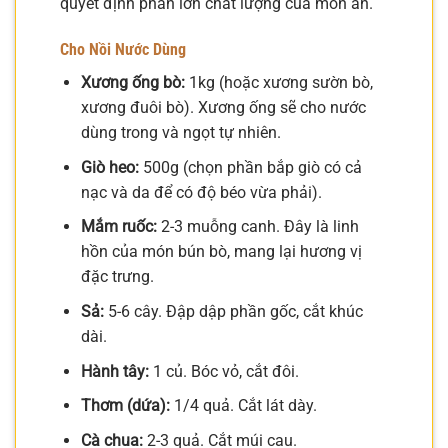
quyết định phần lớn chất lượng của món ăn.
Cho Nồi Nước Dùng
Xương ống bò:
1kg (hoặc xương sườn bò,
xương đuôi bò). Xương ống sẽ cho nước
dùng trong và ngọt tự nhiên.
Giò heo:
500g (chọn phần bắp giò có cả
nạc và da để có độ béo vừa phải).
Mắm ruốc:
2-3 muỗng canh. Đây là linh
hồn của món bún bò, mang lại hương vị
đặc trưng.
Sả:
5-6 cây. Đập dập phần gốc, cắt khúc
dài.
Hành tây:
1 củ. Bóc vỏ, cắt đôi.
Thơm (dứa):
1/4 quả. Cắt lát dày.
Cà chua:
2-3 quả. Cắt múi cau.