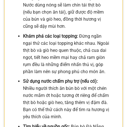
Nước dùng nóng sẽ làm chín tái thịt bò
(nếu bạn chọn ăn tái), giữ được độ mềm
của bún và giò heo, đồng thời hương vị
cũng sẽ dậy mùi hơn.
Khám phá các loại topping:
Đừng ngần
ngại thử các loại topping khác nhau. Ngoài
thịt bò và giò heo quen thuộc, chả cua dai
ngọt, tiết heo mềm mại hay chả ram giòn
rụm đều là những điểm nhấn thú vị, góp
phần làm nên sự phong phú cho món ăn.
Sử dụng nước chấm phụ trợ (nếu có):
Nhiều người thích ăn bún bò với một chén
nước mắm ớt hoặc tương ớt riêng để chấm
thịt bò hoặc giò heo, tăng thêm vị đậm đà.
Bạn có thể thử cách này để tìm ra hương vị
yêu thích của mình.
Tìm hiểu về nguồn gốc:
Bún bò Đà Nẵng,