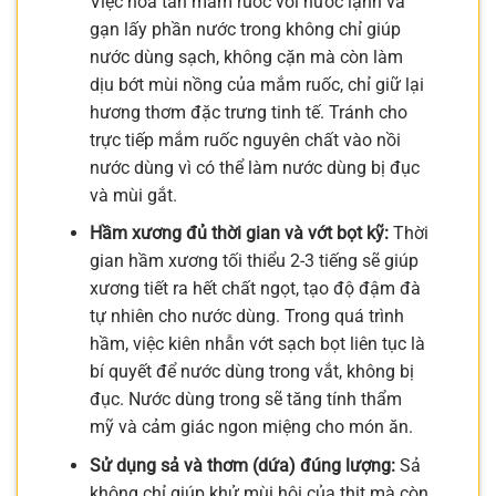
Việc hòa tan mắm ruốc với nước lạnh và
gạn lấy phần nước trong không chỉ giúp
nước dùng sạch, không cặn mà còn làm
dịu bớt mùi nồng của mắm ruốc, chỉ giữ lại
hương thơm đặc trưng tinh tế. Tránh cho
trực tiếp mắm ruốc nguyên chất vào nồi
nước dùng vì có thể làm nước dùng bị đục
và mùi gắt.
Hầm xương đủ thời gian và vớt bọt kỹ:
Thời
gian hầm xương tối thiểu 2-3 tiếng sẽ giúp
xương tiết ra hết chất ngọt, tạo độ đậm đà
tự nhiên cho nước dùng. Trong quá trình
hầm, việc kiên nhẫn vớt sạch bọt liên tục là
bí quyết để nước dùng trong vắt, không bị
đục. Nước dùng trong sẽ tăng tính thẩm
mỹ và cảm giác ngon miệng cho món ăn.
Sử dụng sả và thơm (dứa) đúng lượng:
Sả
không chỉ giúp khử mùi hôi của thịt mà còn