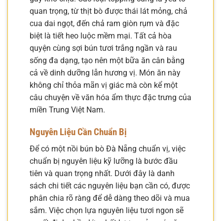
quan trọng, từ thịt bò được thái lát mỏng, chả
cua dai ngọt, đến chả ram giòn rụm và đặc
biệt là tiết heo luộc mềm mại. Tất cả hòa
quyện cùng sợi bún tươi trắng ngần và rau
sống đa dạng, tạo nên một bữa ăn cân bằng
cả về dinh dưỡng lẫn hương vị. Món ăn này
không chỉ thỏa mãn vị giác mà còn kể một
câu chuyện về văn hóa ẩm thực đặc trưng của
miền Trung Việt Nam.
Nguyên Liệu Cần Chuẩn Bị
Để có một nồi bún bò Đà Nẵng chuẩn vị, việc
chuẩn bị nguyên liệu kỹ lưỡng là bước đầu
tiên và quan trọng nhất. Dưới đây là danh
sách chi tiết các nguyên liệu bạn cần có, được
phân chia rõ ràng để dễ dàng theo dõi và mua
sắm. Việc chọn lựa nguyên liệu tươi ngon sẽ