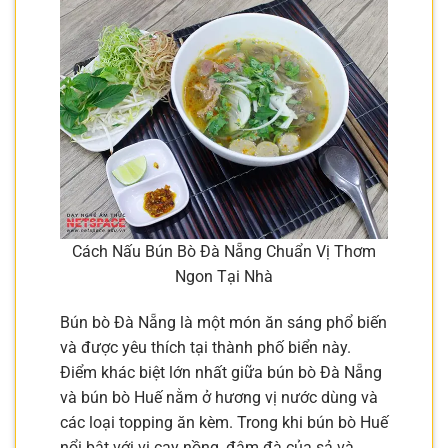
Cách Nấu Bún Bò Đà Nẵng Chuẩn Vị Thơm
Ngon Tại Nhà
Bún bò Đà Nẵng là một món ăn sáng phổ biến
và được yêu thích tại thành phố biển này.
Điểm khác biệt lớn nhất giữa bún bò Đà Nẵng
và bún bò Huế nằm ở hương vị nước dùng và
các loại topping ăn kèm. Trong khi bún bò Huế
nổi bật với vị cay nồng, đậm đà của sả và