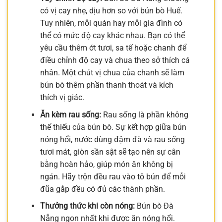
có vị cay nhẹ, dịu hơn so với bún bò Huế.
Tuy nhiên, mỗi quán hay mỗi gia đình có
thể có mức độ cay khác nhau. Bạn có thể
yêu cầu thêm ớt tươi, sa tế hoặc chanh để
điều chỉnh độ cay và chua theo sở thích cá
nhân. Một chút vị chua của chanh sẽ làm
bún bò thêm phần thanh thoát và kích
thích vị giác.
Ăn kèm rau sống:
Rau sống là phần không
thể thiếu của bún bò. Sự kết hợp giữa bún
nóng hổi, nước dùng đậm đà và rau sống
tươi mát, giòn sần sật sẽ tạo nên sự cân
bằng hoàn hảo, giúp món ăn không bị
ngán. Hãy trộn đều rau vào tô bún để mỗi
đũa gắp đều có đủ các thành phần.
Thưởng thức khi còn nóng:
Bún bò Đà
Nẵng ngon nhất khi được ăn nóng hổi.