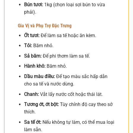
Bún tươi:
1kg (chọn loại sợi bún to vừa
phải).
Gia Vị và Phụ Trợ Đặc Trưng
Ớt tươi:
Để làm sa tế hoặc ăn kèm.
Tỏi:
Băm nhỏ.
Sả băm:
Để phi thơm làm sa tế.
Hành khô:
Băm nhỏ.
Dầu màu điều:
Để tạo màu sắc hấp dẫn
cho sa tế và nước dùng.
Chanh:
Vắt lấy nước cốt hoặc thái lát.
Tương ớt, ớt bột:
Tùy chỉnh độ cay theo sở
thích.
Sa tế ớt:
Nếu không tự làm, có thể mua loại
làm sẵn.