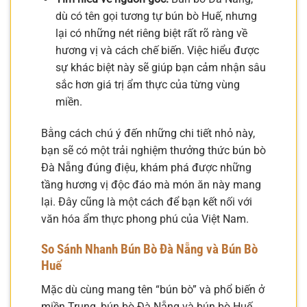
dù có tên gọi tương tự bún bò Huế, nhưng
lại có những nét riêng biệt rất rõ ràng về
hương vị và cách chế biến. Việc hiểu được
sự khác biệt này sẽ giúp bạn cảm nhận sâu
sắc hơn giá trị ẩm thực của từng vùng
miền.
Bằng cách chú ý đến những chi tiết nhỏ này,
bạn sẽ có một trải nghiệm thưởng thức bún bò
Đà Nẵng đúng điệu, khám phá được những
tầng hương vị độc đáo mà món ăn này mang
lại. Đây cũng là một cách để bạn kết nối với
văn hóa ẩm thực phong phú của Việt Nam.
So Sánh Nhanh Bún Bò Đà Nẵng và Bún Bò
Huế
Mặc dù cùng mang tên “bún bò” và phổ biến ở
miền Trung, bún bò Đà Nẵng và bún bò Huế