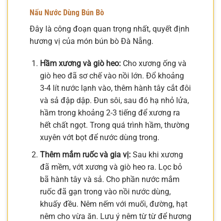
Nấu Nước Dùng Bún Bò
Đây là công đoạn quan trọng nhất, quyết định
hương vị của món bún bò Đà Nẵng.
Hầm xương và giò heo:
Cho xương ống và
giò heo đã sơ chế vào nồi lớn. Đổ khoảng
3-4 lít nước lạnh vào, thêm hành tây cắt đôi
và sả đập dập. Đun sôi, sau đó hạ nhỏ lửa,
hầm trong khoảng 2-3 tiếng để xương ra
hết chất ngọt. Trong quá trình hầm, thường
xuyên vớt bọt để nước dùng trong.
Thêm mắm ruốc và gia vị:
Sau khi xương
đã mềm, vớt xương và giò heo ra. Lọc bỏ
bã hành tây và sả. Cho phần nước mắm
ruốc đã gạn trong vào nồi nước dùng,
khuấy đều. Nêm nếm với muối, đường, hạt
nêm cho vừa ăn. Lưu ý nêm từ từ để hương