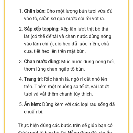
Chần bún:
Cho một lượng bún tươi vừa đủ
vào tô, chần sơ qua nước sôi rồi vớt ra.
Sắp xếp topping:
Xếp lần lượt thịt bò thái
lát (có thể để tái và chan nước dùng nóng
vào làm chín), giò heo đã luộc mềm, chả
cua, tiết heo lên trên mặt bún.
Chan nước dùng:
Múc nước dùng nóng hổi,
thơm lừng chan ngập tô bún.
Trang trí:
Rắc hành lá, ngò rí cắt nhỏ lên
trên. Thêm một muỗng sa tế ớt, vài lát ớt
tươi và vắt thêm chanh tùy thích.
Ăn kèm:
Dùng kèm với các loại rau sống đã
chuẩn bị.
Thực hiện đúng các bước trên sẽ giúp bạn có
được một tô bún bò Đà Nẵng đậm đà, chuẩn