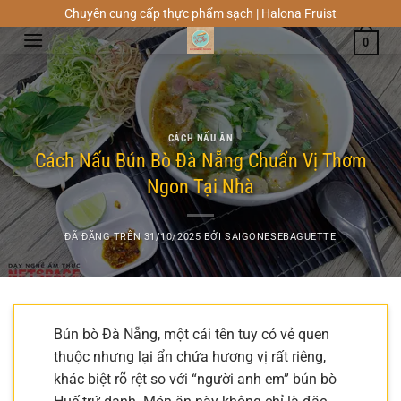
Chuyển
Chuyên cung cấp thực phẩm sạch | Halona Fruist
đến
0
nội
dung
CÁCH NẤU ĂN
Cách Nấu Bún Bò Đà Nẵng Chuẩn Vị Thơm
Ngon Tại Nhà
ĐÃ ĐĂNG TRÊN
31/10/2025
BỞI
SAIGONESEBAGUETTE
Bún bò Đà Nẵng, một cái tên tuy có vẻ quen
thuộc nhưng lại ẩn chứa hương vị rất riêng,
khác biệt rõ rệt so với “người anh em” bún bò