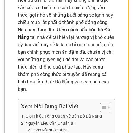
Huế trứ danh. Món ăn này không chỉ là đặc
sản của xứ biển mà còn là biểu tượng ẩm
thực, gợi nhớ về những buổi sáng se lạnh hay
chiều mưa lất phất ở thành phố đáng sống.
Nếu bạn đang tìm kiếm
cách nấu bún bò Đà
Nẵng
tại nhà để tái hiện lại hương vị khó quên
ấy, bài viết này sẽ là kim chỉ nam chi tiết, giúp
bạn chinh phục món ăn đậm đà, chuẩn vị chỉ
với những nguyên liệu dễ tìm và các bước
thực hiện không quá phức tạp. Hãy cùng
khám phá công thức bí truyền để mang cả
tinh hoa ẩm thực Đà Nẵng vào căn bếp của
bạn.
Xem Nội Dung Bài Viết
Giới Thiệu Tổng Quan Về Bún Bò Đà Nẵng
Nguyên Liệu Cần Chuẩn Bị
Cho Nồi Nước Dùng