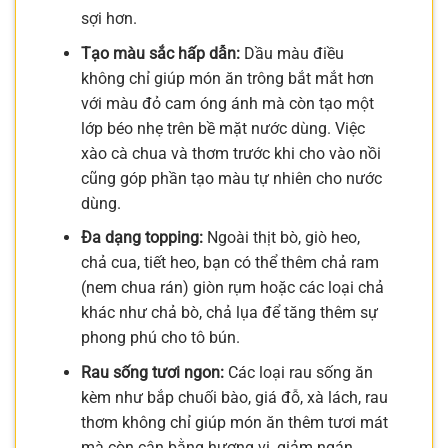
sợi hơn.
Tạo màu sắc hấp dẫn:
Dầu màu điều
không chỉ giúp món ăn trông bắt mắt hơn
với màu đỏ cam óng ánh mà còn tạo một
lớp béo nhẹ trên bề mặt nước dùng. Việc
xào cà chua và thơm trước khi cho vào nồi
cũng góp phần tạo màu tự nhiên cho nước
dùng.
Đa dạng topping:
Ngoài thịt bò, giò heo,
chả cua, tiết heo, bạn có thể thêm chả ram
(nem chua rán) giòn rụm hoặc các loại chả
khác như chả bò, chả lụa để tăng thêm sự
phong phú cho tô bún.
Rau sống tươi ngon:
Các loại rau sống ăn
kèm như bắp chuối bào, giá đỗ, xà lách, rau
thơm không chỉ giúp món ăn thêm tươi mát
mà còn cân bằng hương vị, giảm ngán.