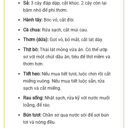
Sả:
3 cây đập dập, cắt khúc. 2 cây còn lại
băm nhỏ để phi thơm.
Hành tây:
Bóc vỏ, cắt đôi.
Cà chua:
Rửa sạch, cắt múi cau.
Thơm (dứa):
Gọt vỏ, bỏ mắt, cắt lát dày.
Thịt bò:
Thái lát mỏng vừa ăn. Có thể ướp
sơ với một chút dầu ăn, tiêu để thịt mềm và
thơm hơn.
Tiết heo:
Nếu mua tiết tươi, luộc chín rồi cắt
miếng vuông. Nếu mua tiết luộc sẵn, rửa
sạch và cắt miếng.
Rau sống:
Nhặt sạch, rửa kỹ với nước muối
loãng, để ráo.
Bún tươi:
Chần sơ qua nước sôi để sợi bún
tơi và nóng đều.