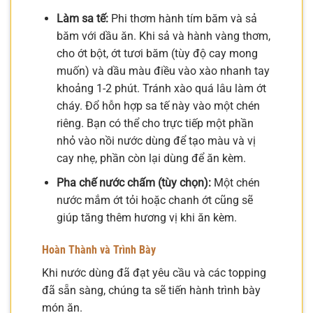
Làm sa tế:
Phi thơm hành tím băm và sả
băm với dầu ăn. Khi sả và hành vàng thơm,
cho ớt bột, ớt tươi băm (tùy độ cay mong
muốn) và dầu màu điều vào xào nhanh tay
khoảng 1-2 phút. Tránh xào quá lâu làm ớt
cháy. Đổ hỗn hợp sa tế này vào một chén
riêng. Bạn có thể cho trực tiếp một phần
nhỏ vào nồi nước dùng để tạo màu và vị
cay nhẹ, phần còn lại dùng để ăn kèm.
Pha chế nước chấm (tùy chọn):
Một chén
nước mắm ớt tỏi hoặc chanh ớt cũng sẽ
giúp tăng thêm hương vị khi ăn kèm.
Hoàn Thành và Trình Bày
Khi nước dùng đã đạt yêu cầu và các topping
đã sẵn sàng, chúng ta sẽ tiến hành trình bày
món ăn.