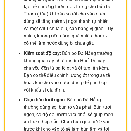
tạo nên hương thơm đặc trưng cho bún bò.
Thơm (dứa) khi xào sơ rồi cho vào nước
dùng sẽ tăng thêm vị ngọt thanh tự nhiên
và một chút chua dịu, cân bằng vị giác. Tuy
nhiên, không nên dùng quá nhiều thơm vì
có thể làm nước dùng bị chua gắt.
Kiểm soát độ cay:
Bún bò Đà Nẵng thường
không quá cay như bún bò Huế. Độ cay
chủ yếu đến từ sa tế ớt và ớt tươi ăn kèm.
Bạn có thể điều chỉnh lượng ớt trong sa tế
hoặc khi cho vào nước dùng để phù hợp
với khẩu vị gia đình.
Chọn bún tươi ngon:
Bún bò Đà Nẵng
thường dùng sợi bún to vừa phải. Bún tươi
ngon, có độ dai mềm vừa phải sẽ giúp món
ăn thêm hấp dẫn. Chần bún qua nước sôi
trước khi cho vào tô sẽ làm bún ấm và tơi