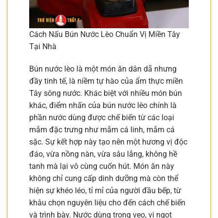
Cách Nấu Bún Nước Lèo Chuẩn Vị Miền Tây
Tại Nhà
Bún nước lèo là một món ăn dân dã nhưng
đầy tinh tế, là niềm tự hào của ẩm thực miền
Tây sông nước. Khác biệt với nhiều món bún
khác, điểm nhấn của bún nước lèo chính là
phần nước dùng được chế biến từ các loại
mắm đặc trưng như mắm cá linh, mắm cá
sặc. Sự kết hợp này tạo nên một hương vị độc
đáo, vừa nồng nàn, vừa sâu lắng, không hề
tanh mà lại vô cùng cuốn hút. Món ăn này
không chỉ cung cấp dinh dưỡng mà còn thể
hiện sự khéo léo, tỉ mỉ của người đầu bếp, từ
khâu chọn nguyên liệu cho đến cách chế biến
và trình bày. Nước dùng trong veo, vị ngọt