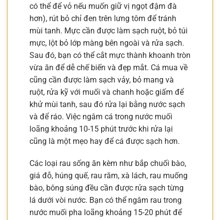
có thể để vỏ nếu muốn giữ vị ngọt đậm đà
hơn), rút bỏ chỉ đen trên lưng tôm để tránh
mùi tanh. Mực cần được làm sạch ruột, bỏ túi
mực, lột bỏ lớp màng bên ngoài và rửa sạch.
Sau đó, bạn có thể cắt mực thành khoanh tròn
vừa ăn để dễ chế biến và đẹp mắt. Cá mua về
cũng cần được làm sạch vảy, bỏ mang và
ruột, rửa kỹ với muối và chanh hoặc giấm để
khử mùi tanh, sau đó rửa lại bằng nước sạch
và để ráo. Việc ngâm cá trong nước muối
loãng khoảng 10-15 phút trước khi rửa lại
cũng là một mẹo hay để cá được sạch hơn.
Các loại rau sống ăn kèm như bắp chuối bào,
giá đỗ, húng quế, rau răm, xà lách, rau muống
bào, bông súng đều cần được rửa sạch từng
lá dưới vòi nước. Bạn có thể ngâm rau trong
nước muối pha loãng khoảng 15-20 phút để