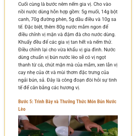
Cuối cùng là bước nêm nếm gia vị. Cho vào
nồi nước dùng hỗn hợp gồm: 5g muối, 14g bột
canh, 70g đường phèn, 5g dầu điều và 10g sa
tế. Đặc biệt, thêm 80g nước mắm ngon để
điều chỉnh vị mặn và đậm đà cho nước dùng.
Khuấy đều để các gia vị tan hết và nếm thử.
Điều chỉnh lại cho vừa khẩu vị gia đình. Nước
dùng chuẩn vị bún nước lèo sẽ có vị ngọt
thanh từ cá, chút mặn mà của mắm, xen lẫn vị
cay nhẹ của ớt và mùi thơm đặc trưng của
ngải bún, sả. Đây là công đoạn đòi hỏi sự tinh
tế để cân bằng các hương vị.
Bước 5: Trình Bày và Thưởng Thức Món Bún Nước
Lèo