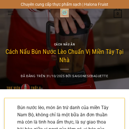
Chuyển
Chuyên cung cấp thực phẩm sạch | Halona Fruist
đến
0
nội
dung
CÁCH NẤU ĂN
Cách Nấu Bún Nước Lèo Chuẩn Vị Miền Tây Tại
Nhà
ĐÃ ĐĂNG TRÊN
31/10/2025
BỞI
SAIGONESEBAGUETTE
Bún nước lèo, món ăn trứ danh của miền Tây
Nam Bộ, không chỉ là một bữa ăn đơn thuần
mà còn là tinh hoa ẩm thực, là sự giao thoa