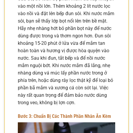
vào một nồi lớn. Thêm khoảng 2 lít nước lọc
vào nồi và đặt lên bếp đun sôi. Khi nước mắm
sôi, bạn sẽ thấy lớp bọt nổi lên trên bề mặt.
Hãy nhẹ nhàng hớt bỏ phần bọt này để nước
dùng được trong và thơm ngon hơn. Đun sôi
khoảng 15-20 phút ở lửa vừa để mắm tan
hoàn toàn và hương vị được hòa quyện vào
nước. Sau khi đun, tắt bếp và để nồi nước
mắm nguội bớt. Khi nước mắm đã lắng, nhẹ
nhàng dùng vá múc lấy phần nước trong ở
phía trên, hoặc dùng rây lọc thật kỹ để loại bỏ
phần bã mắm và xương cá còn sót lại. Việc
này rất quan trọng để đảm bảo nước dùng
trong veo, không bị lợn cợn.
Bước 3: Chuẩn Bị Các Thành Phần Nhân Ăn Kèm