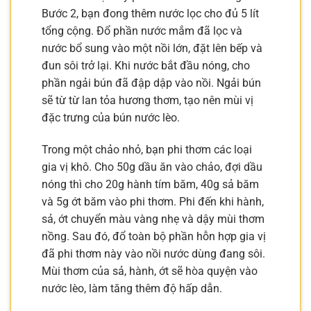
Bước 2, bạn đong thêm nước lọc cho đủ 5 lít
tổng cộng. Đổ phần nước mắm đã lọc và
nước bổ sung vào một nồi lớn, đặt lên bếp và
đun sôi trở lại. Khi nước bắt đầu nóng, cho
phần ngải bún đã đập dập vào nồi. Ngải bún
sẽ từ từ lan tỏa hương thơm, tạo nên mùi vị
đặc trưng của bún nước lèo.
Trong một chảo nhỏ, bạn phi thơm các loại
gia vị khô. Cho 50g dầu ăn vào chảo, đợi dầu
nóng thì cho 20g hành tím băm, 40g sả băm
và 5g ớt băm vào phi thơm. Phi đến khi hành,
sả, ớt chuyển màu vàng nhẹ và dậy mùi thơm
nồng. Sau đó, đổ toàn bộ phần hỗn hợp gia vị
đã phi thơm này vào nồi nước dùng đang sôi.
Mùi thơm của sả, hành, ớt sẽ hòa quyện vào
nước lèo, làm tăng thêm độ hấp dẫn.