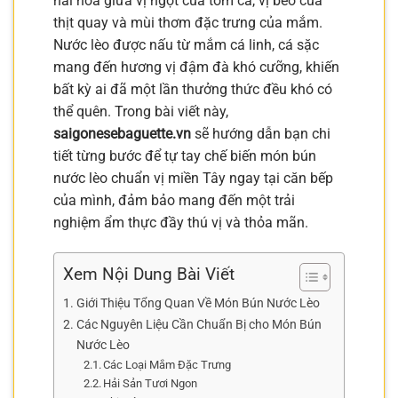
hài hòa giữa vị ngọt của tôm cá, vị béo của
thịt quay và mùi thơm đặc trưng của mắm.
Nước lèo được nấu từ mắm cá linh, cá sặc
mang đến hương vị đậm đà khó cưỡng, khiến
bất kỳ ai đã một lần thưởng thức đều khó có
thể quên. Trong bài viết này,
saigonesebaguette.vn
sẽ hướng dẫn bạn chi
tiết từng bước để tự tay chế biến món bún
nước lèo chuẩn vị miền Tây ngay tại căn bếp
của mình, đảm bảo mang đến một trải
nghiệm ẩm thực đầy thú vị và thỏa mãn.
Xem Nội Dung Bài Viết
Giới Thiệu Tổng Quan Về Món Bún Nước Lèo
Các Nguyên Liệu Cần Chuẩn Bị cho Món Bún
Nước Lèo
Các Loại Mắm Đặc Trưng
Hải Sản Tươi Ngon