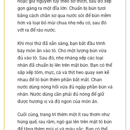
hoặc giữ nguyên tùy theo sở thích, sau đó xếp
gọn gàng ra một đĩa lớn. Chuẩn bị bún tươi
bằng cách chần sơ qua nước sôi để bún mềm
hơn và loại bỏ mùi chua nhẹ nếu có, sau đó
vớt ra để ráo nước.
Khi mọi thứ đã sẵn sàng, bạn bắt đầu trình
bày món ăn vào tô. Cho một lượng bún vừa
đủ vào tô. Sau đó, nhẹ nhàng xếp các loại
nhân đã chuẩn bị lên trên mặt bún. Bạn có thể
sắp xếp tôm, mực, cá và thịt heo quay xen kẽ
nhau để tô bún thêm phần bắt mắt. Chan
nước dùng nóng hổi vừa đủ ngập phần bún và
nhân. Nước dùng cần phải đủ nóng để giữ
được hương vị và độ ngon của món ăn.
Cuối cùng, trang trí thêm một ít rau thơm như
húng quế, rau răm, ngò gai lên trên mặt tô bún
để tăng thêm mùi vị và màu sắc. Bạn có thể