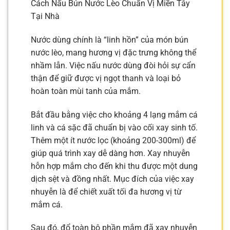
Cách Nấu Bún Nước Lèo Chuẩn Vị Miền Tây
Tại Nhà
Nước dùng chính là “linh hồn” của món bún
nước lèo, mang hương vị đặc trưng không thể
nhầm lẫn. Việc nấu nước dùng đòi hỏi sự cẩn
thận để giữ được vị ngọt thanh và loại bỏ
hoàn toàn mùi tanh của mắm.
Bắt đầu bằng việc cho khoảng 4 lạng mắm cá
linh và cá sặc đã chuẩn bị vào cối xay sinh tố.
Thêm một ít nước lọc (khoảng 200-300ml) để
giúp quá trình xay dễ dàng hơn. Xay nhuyễn
hỗn hợp mắm cho đến khi thu được một dung
dịch sệt và đồng nhất. Mục đích của việc xay
nhuyễn là để chiết xuất tối đa hương vị từ
mắm cá.
Sau đó, đổ toàn bộ phần mắm đã xay nhuyễn