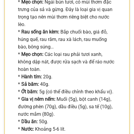
*
Mẹo chọn:
Ngải bún tươi, có mùi thơm đặc
trưng của sả và gừng. Đây là loại gia vị quan
trọng tạo nên mùi thơm riêng biệt cho nước
lèo.
*
Rau sống ăn kèm:
Bắp chuối bào, giá đỗ,
húng quế, rau răm, rau xà lách, rau muống
bào, bông súng…
*
Mẹo chọn:
Các loại rau phải tươi xanh,
không dập nát, được rửa sạch và để ráo nước
hoàn toàn.
*
Hành tím:
20g.
*
Sả băm:
40g.
*
Ớt băm:
5g (có thể điều chỉnh theo khẩu vị).
*
Gia vị nêm nếm:
Muối (5g), bột canh (14g),
đường phèn (70g), dầu điều (5g), sa tế (10g),
nước mắm (80g).
*
Dầu ăn:
50g.
*
Nước:
Khoảng 5-6 lít.