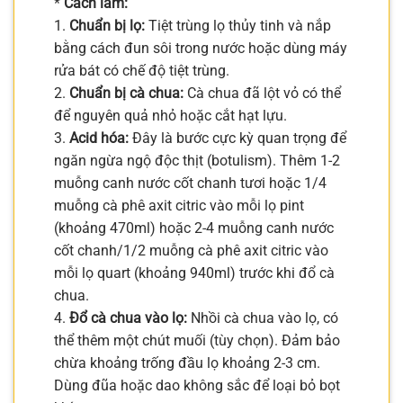
*
Cách làm:
1.
Chuẩn bị lọ:
Tiệt trùng lọ thủy tinh và nắp
bằng cách đun sôi trong nước hoặc dùng máy
rửa bát có chế độ tiệt trùng.
2.
Chuẩn bị cà chua:
Cà chua đã lột vỏ có thể
để nguyên quả nhỏ hoặc cắt hạt lựu.
3.
Acid hóa:
Đây là bước cực kỳ quan trọng để
ngăn ngừa ngộ độc thịt (botulism). Thêm 1-2
muỗng canh nước cốt chanh tươi hoặc 1/4
muỗng cà phê axit citric vào mỗi lọ pint
(khoảng 470ml) hoặc 2-4 muỗng canh nước
cốt chanh/1/2 muỗng cà phê axit citric vào
mỗi lọ quart (khoảng 940ml) trước khi đổ cà
chua.
4.
Đổ cà chua vào lọ:
Nhồi cà chua vào lọ, có
thể thêm một chút muối (tùy chọn). Đảm bảo
chừa khoảng trống đầu lọ khoảng 2-3 cm.
Dùng đũa hoặc dao không sắc để loại bỏ bọt