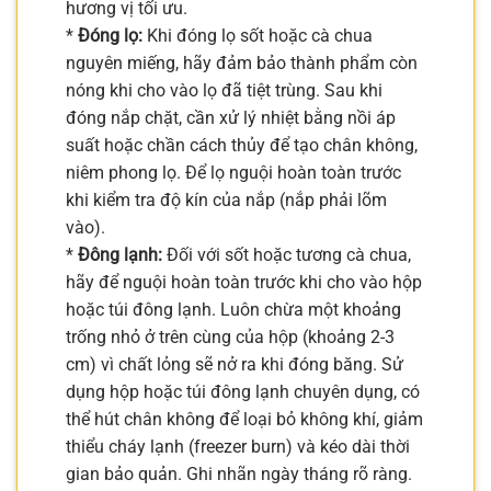
hương vị tối ưu.
*
Đóng lọ:
Khi đóng lọ sốt hoặc cà chua
nguyên miếng, hãy đảm bảo thành phẩm còn
nóng khi cho vào lọ đã tiệt trùng. Sau khi
đóng nắp chặt, cần xử lý nhiệt bằng nồi áp
suất hoặc chần cách thủy để tạo chân không,
niêm phong lọ. Để lọ nguội hoàn toàn trước
khi kiểm tra độ kín của nắp (nắp phải lõm
vào).
*
Đông lạnh:
Đối với sốt hoặc tương cà chua,
hãy để nguội hoàn toàn trước khi cho vào hộp
hoặc túi đông lạnh. Luôn chừa một khoảng
trống nhỏ ở trên cùng của hộp (khoảng 2-3
cm) vì chất lỏng sẽ nở ra khi đóng băng. Sử
dụng hộp hoặc túi đông lạnh chuyên dụng, có
thể hút chân không để loại bỏ không khí, giảm
thiểu cháy lạnh (freezer burn) và kéo dài thời
gian bảo quản. Ghi nhãn ngày tháng rõ ràng.