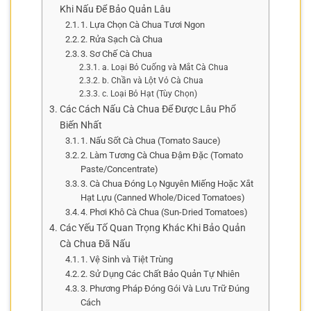
Khi Nấu Để Bảo Quản Lâu
1. Lựa Chọn Cà Chua Tươi Ngon
2. Rửa Sạch Cà Chua
3. Sơ Chế Cà Chua
a. Loại Bỏ Cuống và Mắt Cà Chua
b. Chần và Lột Vỏ Cà Chua
c. Loại Bỏ Hạt (Tùy Chọn)
Các Cách Nấu Cà Chua Để Được Lâu Phổ
Biến Nhất
1. Nấu Sốt Cà Chua (Tomato Sauce)
2. Làm Tương Cà Chua Đậm Đặc (Tomato
Paste/Concentrate)
3. Cà Chua Đóng Lọ Nguyên Miếng Hoặc Xắt
Hạt Lựu (Canned Whole/Diced Tomatoes)
4. Phơi Khô Cà Chua (Sun-Dried Tomatoes)
Các Yếu Tố Quan Trọng Khác Khi Bảo Quản
Cà Chua Đã Nấu
1. Vệ Sinh và Tiệt Trùng
2. Sử Dụng Các Chất Bảo Quản Tự Nhiên
3. Phương Pháp Đóng Gói Và Lưu Trữ Đúng
Cách