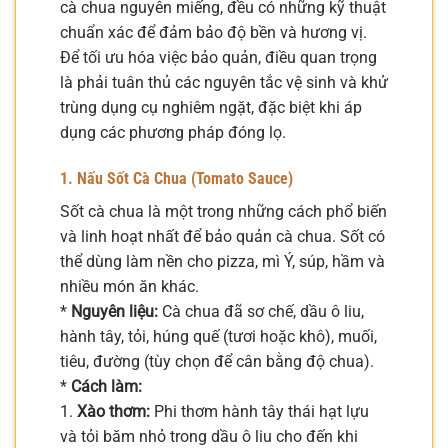
cà chua nguyên miếng, đều có những kỹ thuật
chuẩn xác để đảm bảo độ bền và hương vị.
Để tối ưu hóa việc bảo quản, điều quan trọng
là phải tuân thủ các nguyên tắc vệ sinh và khử
trùng dụng cụ nghiêm ngặt, đặc biệt khi áp
dụng các phương pháp đóng lọ.
1. Nấu Sốt Cà Chua (Tomato Sauce)
Sốt cà chua là một trong những cách phổ biến
và linh hoạt nhất để bảo quản cà chua. Sốt có
thể dùng làm nền cho pizza, mì Ý, súp, hầm và
nhiều món ăn khác.
*
Nguyên liệu:
Cà chua đã sơ chế, dầu ô liu,
hành tây, tỏi, húng quế (tươi hoặc khô), muối,
tiêu, đường (tùy chọn để cân bằng độ chua).
*
Cách làm:
1.
Xào thơm:
Phi thơm hành tây thái hạt lựu
và tỏi băm nhỏ trong dầu ô liu cho đến khi