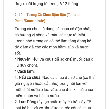
được chất lượng tốt trong 6-12 tháng.
2. Làm Tương Cà Chua Đậm Đặc (Tomato
Paste/Concentrate)
Tương cà chua là dạng cà chua cô đặc nhất,
có hương vị nồng và màu sắc rực rỡ. Một
lượng nhỏ tương cà có thể làm tăng đáng kể
độ đậm đà cho các món hầm, súp và nước
sốt.
*
Nguyên liệu:
Cà chua đã sơ chế, muối, dầu ô
liu (tùy chọn).
*
Cách làm:
1.
Nấu cà chua:
Nấu cà chua đã sơ chế (có thể
giữ nguyên hoặc cắt nhỏ) trong nồi lớn với
một chút nước ở lửa vừa, cho đến khi cà chua
mềm nhũn và tiết ra nước.
2.
Lọc:
Dùng rây lọc hoặc máy ép trái cây để
loại bỏ hạt và vỏ, thu được nước cốt cà chua