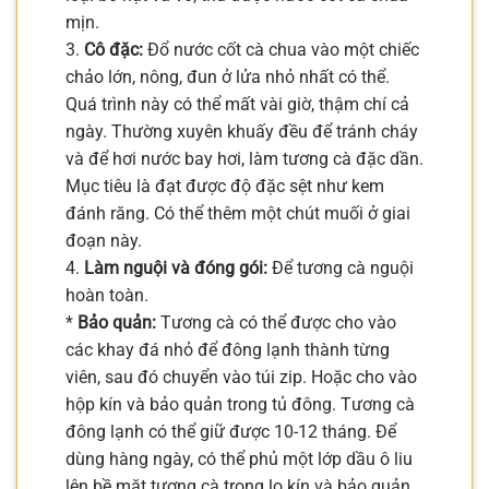
mịn.
3.
Cô đặc:
Đổ nước cốt cà chua vào một chiếc
chảo lớn, nông, đun ở lửa nhỏ nhất có thể.
Quá trình này có thể mất vài giờ, thậm chí cả
ngày. Thường xuyên khuấy đều để tránh cháy
và để hơi nước bay hơi, làm tương cà đặc dần.
Mục tiêu là đạt được độ đặc sệt như kem
đánh răng. Có thể thêm một chút muối ở giai
đoạn này.
4.
Làm nguội và đóng gói:
Để tương cà nguội
hoàn toàn.
*
Bảo quản:
Tương cà có thể được cho vào
các khay đá nhỏ để đông lạnh thành từng
viên, sau đó chuyển vào túi zip. Hoặc cho vào
hộp kín và bảo quản trong tủ đông. Tương cà
đông lạnh có thể giữ được 10-12 tháng. Để
dùng hàng ngày, có thể phủ một lớp dầu ô liu
lên bề mặt tương cà trong lọ kín và bảo quản