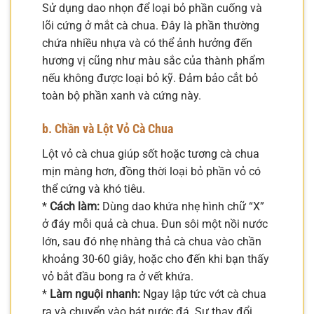
Sử dụng dao nhọn để loại bỏ phần cuống và
lõi cứng ở mắt cà chua. Đây là phần thường
chứa nhiều nhựa và có thể ảnh hưởng đến
hương vị cũng như màu sắc của thành phẩm
nếu không được loại bỏ kỹ. Đảm bảo cắt bỏ
toàn bộ phần xanh và cứng này.
b. Chần và Lột Vỏ Cà Chua
Lột vỏ cà chua giúp sốt hoặc tương cà chua
mịn màng hơn, đồng thời loại bỏ phần vỏ có
thể cứng và khó tiêu.
*
Cách làm:
Dùng dao khứa nhẹ hình chữ “X”
ở đáy mỗi quả cà chua. Đun sôi một nồi nước
lớn, sau đó nhẹ nhàng thả cà chua vào chần
khoảng 30-60 giây, hoặc cho đến khi bạn thấy
vỏ bắt đầu bong ra ở vết khứa.
*
Làm nguội nhanh:
Ngay lập tức vớt cà chua
ra và chuyển vào bát nước đá. Sự thay đổi