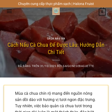
Chuyển
Chuyên cung cấp thực phẩm sạch | Halona Fruist
đến
0
nội
dung
CÁCH NẤU ĂN
Cách Nấu Cà Chua Để Được Lâu: Hướng Dẫn
Chi Tiết
ĐÃ ĐĂNG TRÊN
31/10/2025
BỞI
SAIGONESEBAGUETTE
Mùa cà chua chín rộ mang đến nguồn nông
sản dồi dào với hương vị tươi ngon đặc trưng.
Tuy nhiên, việc bảo quản cà chua tươi trong