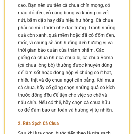
cao. Bạn nên ưu tiên cà chua chín mọng, có
màu đỏ đều, vỏ căng bóng và không có vết
nứt, bầm dập hay dấu hiệu hư hỏng. Cà chua
phải có mùi thơm nhẹ đặc trưng. Tránh những
quả còn xanh, quá mềm hoặc đã có đốm đen,
mốc, vì chúng sẽ ảnh hưởng đến hương vị và
thời gian bảo quản của thành phẩm. Các
giống cà chua như cà chua bi, cà chua Roma
(cà chua lòng bò) thường được khuyên dùng
để làm sốt hoặc đóng hộp vì chúng có ít hạt,
nhiều thịt và độ chua ngọt cân bằng. Khi mua
cà chua, hãy cố gắng chọn những quả có kích
thước đồng đều để tiện cho việc sơ chế và
nấu chín. Nếu có thể, hãy chọn cà chua hữu
cơ để đảm bảo an toàn và hương vị tự nhiên.
2. Rửa Sạch Cà Chua
Sau khi lựa chọn, bước tiếp theo là rửa sạch