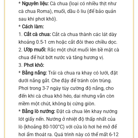
*
Nguyên liệu:
Cà chua (loại có nhiều thịt như
cà chua Roma), muối, dầu ô liu (để bảo quản
sau khi phơi khô).
*
Cách làm:
1.
Cắt cà chua:
Cắt cà chua thành các lát dày
khoảng 0.5-1 cm hoặc cắt đôi theo chiều dọc.
2.
Ướp muối:
Rắc một chút muối lên bề mặt cà
chua để hút bớt nước và tăng hương vị.
3.
Phơi khô:
*
Bằng nắng:
Trải cà chua ra khay có lưới, đặt
dưới nắng gắt. Che đậy để tránh côn trùng.
Phơi trong 3-7 ngày tùy cường độ nắng, cho
đến khi cà chua khô héo, dai nhưng vẫn còn
mềm một chút, không bị cứng giòn.
*
Bằng lò nướng:
Đặt cà chua lên khay nướng
lót giấy nến. Nướng ở nhiệt độ thấp nhất của
lò (khoảng 80-100°C) với cửa lò hơi hé mở để
hơi ẩm thoát ra. Quá trình này có thể mất 6-12