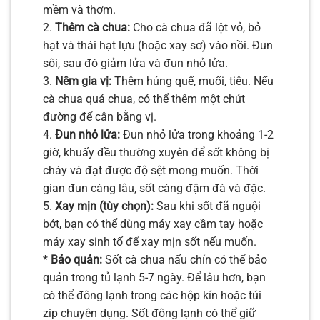
mềm và thơm.
2.
Thêm cà chua:
Cho cà chua đã lột vỏ, bỏ
hạt và thái hạt lựu (hoặc xay sơ) vào nồi. Đun
sôi, sau đó giảm lửa và đun nhỏ lửa.
3.
Nêm gia vị:
Thêm húng quế, muối, tiêu. Nếu
cà chua quá chua, có thể thêm một chút
đường để cân bằng vị.
4.
Đun nhỏ lửa:
Đun nhỏ lửa trong khoảng 1-2
giờ, khuấy đều thường xuyên để sốt không bị
cháy và đạt được độ sệt mong muốn. Thời
gian đun càng lâu, sốt càng đậm đà và đặc.
5.
Xay mịn (tùy chọn):
Sau khi sốt đã nguội
bớt, bạn có thể dùng máy xay cầm tay hoặc
máy xay sinh tố để xay mịn sốt nếu muốn.
*
Bảo quản:
Sốt cà chua nấu chín có thể bảo
quản trong tủ lạnh 5-7 ngày. Để lâu hơn, bạn
có thể đông lạnh trong các hộp kín hoặc túi
zip chuyên dụng. Sốt đông lạnh có thể giữ