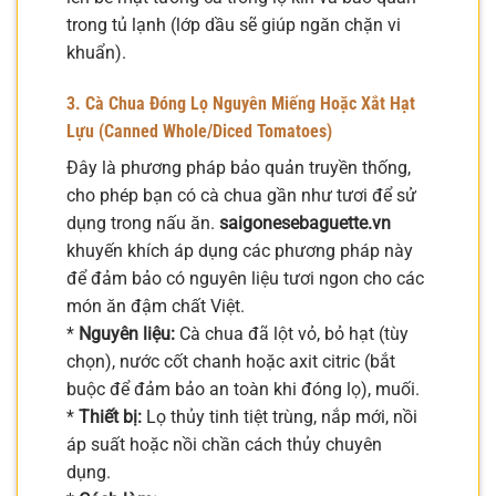
trong tủ lạnh (lớp dầu sẽ giúp ngăn chặn vi
khuẩn).
3. Cà Chua Đóng Lọ Nguyên Miếng Hoặc Xắt Hạt
Lựu (Canned Whole/Diced Tomatoes)
Đây là phương pháp bảo quản truyền thống,
cho phép bạn có cà chua gần như tươi để sử
dụng trong nấu ăn.
saigonesebaguette.vn
khuyến khích áp dụng các phương pháp này
để đảm bảo có nguyên liệu tươi ngon cho các
món ăn đậm chất Việt.
*
Nguyên liệu:
Cà chua đã lột vỏ, bỏ hạt (tùy
chọn), nước cốt chanh hoặc axit citric (bắt
buộc để đảm bảo an toàn khi đóng lọ), muối.
*
Thiết bị:
Lọ thủy tinh tiệt trùng, nắp mới, nồi
áp suất hoặc nồi chần cách thủy chuyên
dụng.