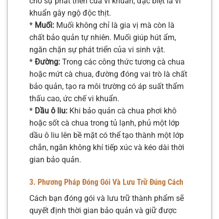
cho sự phát triển của vi khuẩn, đặc biệt là vi
khuẩn gây ngộ độc thịt.
*
Muối:
Muối không chỉ là gia vị mà còn là
chất bảo quản tự nhiên. Muối giúp hút ẩm,
ngăn chặn sự phát triển của vi sinh vật.
*
Đường:
Trong các công thức tương cà chua
hoặc mứt cà chua, đường đóng vai trò là chất
bảo quản, tạo ra môi trường có áp suất thẩm
thấu cao, ức chế vi khuẩn.
*
Dầu ô liu:
Khi bảo quản cà chua phơi khô
hoặc sốt cà chua trong tủ lạnh, phủ một lớp
dầu ô liu lên bề mặt có thể tạo thành một lớp
chắn, ngăn không khí tiếp xúc và kéo dài thời
gian bảo quản.
3. Phương Pháp Đóng Gói Và Lưu Trữ Đúng Cách
Cách bạn đóng gói và lưu trữ thành phẩm sẽ
quyết định thời gian bảo quản và giữ được