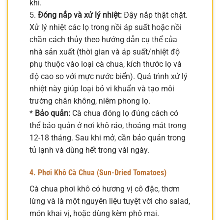
khí.
5.
Đóng nắp và xử lý nhiệt:
Đậy nắp thật chặt.
Xử lý nhiệt các lọ trong nồi áp suất hoặc nồi
chần cách thủy theo hướng dẫn cụ thể của
nhà sản xuất (thời gian và áp suất/nhiệt độ
phụ thuộc vào loại cà chua, kích thước lọ và
độ cao so với mực nước biển). Quá trình xử lý
nhiệt này giúp loại bỏ vi khuẩn và tạo môi
trường chân không, niêm phong lọ.
*
Bảo quản:
Cà chua đóng lọ đúng cách có
thể bảo quản ở nơi khô ráo, thoáng mát trong
12-18 tháng. Sau khi mở, cần bảo quản trong
tủ lạnh và dùng hết trong vài ngày.
4. Phơi Khô Cà Chua (Sun-Dried Tomatoes)
Cà chua phơi khô có hương vị cô đặc, thơm
lừng và là một nguyên liệu tuyệt vời cho salad,
món khai vị, hoặc dùng kèm phô mai.