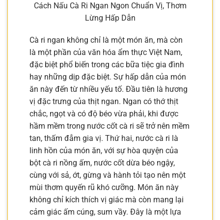
Cách Nấu Cà Ri Ngan Ngon Chuẩn Vị, Thơm
Lừng Hấp Dẫn
Cà ri ngan không chỉ là một món ăn, mà còn
là một phần của văn hóa ẩm thực Việt Nam,
đặc biệt phổ biến trong các bữa tiệc gia đình
hay những dịp đặc biệt. Sự hấp dẫn của món
ăn này đến từ nhiều yếu tố. Đầu tiên là hương
vị đặc trưng của thịt ngan. Ngan có thớ thịt
chắc, ngọt và có độ béo vừa phải, khi được
hầm mềm trong nước cốt cà ri sẽ trở nên mềm
tan, thấm đẫm gia vị. Thứ hai, nước cà ri là
linh hồn của món ăn, với sự hòa quyện của
bột cà ri nồng ấm, nước cốt dừa béo ngậy,
cùng với sả, ớt, gừng và hành tỏi tạo nên một
mùi thơm quyến rũ khó cưỡng. Món ăn này
không chỉ kích thích vị giác mà còn mang lại
cảm giác ấm cúng, sum vầy. Đây là một lựa