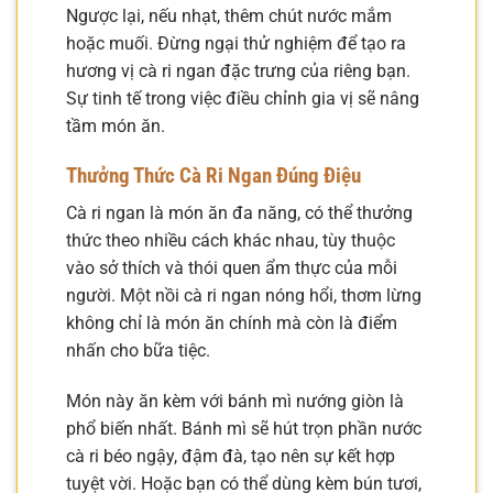
Ngược lại, nếu nhạt, thêm chút nước mắm
hoặc muối. Đừng ngại thử nghiệm để tạo ra
hương vị cà ri ngan đặc trưng của riêng bạn.
Sự tinh tế trong việc điều chỉnh gia vị sẽ nâng
tầm món ăn.
Thưởng Thức Cà Ri Ngan Đúng Điệu
Cà ri ngan là món ăn đa năng, có thể thưởng
thức theo nhiều cách khác nhau, tùy thuộc
vào sở thích và thói quen ẩm thực của mỗi
người. Một nồi cà ri ngan nóng hổi, thơm lừng
không chỉ là món ăn chính mà còn là điểm
nhấn cho bữa tiệc.
Món này ăn kèm với bánh mì nướng giòn là
phổ biến nhất. Bánh mì sẽ hút trọn phần nước
cà ri béo ngậy, đậm đà, tạo nên sự kết hợp
tuyệt vời. Hoặc bạn có thể dùng kèm bún tươi,