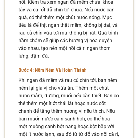
nồi. Kiểm tra xem ngan đã mềm chưa, khoai
tây và cà rốt đã chín tới chưa. Nếu nước cạn
quá, có thể thêm một chút nước nóng. Mục
tiêu là để thịt ngan thật mềm, không bị dai, và
rau củ chín vừa tới mà không bị nát. Quá trình
hầm chậm sẽ giúp các hương vị hòa quyện
vào nhau, tạo nên một nồi cà ri ngan thơm
lừng, đậm đà.
Bước 4: Nêm Nếm Và Hoàn Thành
Khi ngan đã mềm và rau củ chín tới, bạn nêm
nếm lại gia vị cho vừa ăn. Thêm một chút
nước mắm, đường, muối nếu cần thiết. Bạn có
thể thêm một ít ớt thái lát hoặc nước cốt
chanh để tăng thêm hương vị nếu thích. Nếu
bạn muốn nước cà ri sánh hơn, có thể hòa
một muỗng canh bột năng hoặc bột bắp với
một ít nước lạnh, sau đó từ từ đổ vào nồi cà ri,