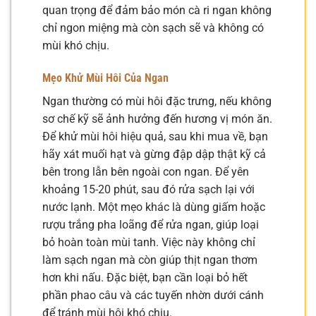
quan trọng để đảm bảo món cà ri ngan không
chỉ ngon miệng mà còn sạch sẽ và không có
mùi khó chịu.
Mẹo Khử Mùi Hôi Của Ngan
Ngan thường có mùi hôi đặc trưng, nếu không
sơ chế kỹ sẽ ảnh hưởng đến hương vị món ăn.
Để khử mùi hôi hiệu quả, sau khi mua về, bạn
hãy xát muối hạt và gừng đập dập thật kỹ cả
bên trong lẫn bên ngoài con ngan. Để yên
khoảng 15-20 phút, sau đó rửa sạch lại với
nước lạnh. Một mẹo khác là dùng giấm hoặc
rượu trắng pha loãng để rửa ngan, giúp loại
bỏ hoàn toàn mùi tanh. Việc này không chỉ
làm sạch ngan mà còn giúp thịt ngan thơm
hơn khi nấu. Đặc biệt, bạn cần loại bỏ hết
phần phao câu và các tuyến nhờn dưới cánh
để tránh mùi hôi khó chịu.