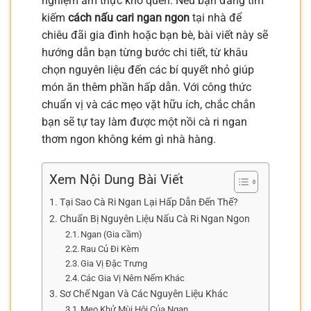
nghiệm ẩm thực khó quên. Nếu bạn đang tìm
kiếm
cách nấu cari ngan ngon
tại nhà để
chiêu đãi gia đình hoặc bạn bè, bài viết này sẽ
hướng dẫn bạn từng bước chi tiết, từ khâu
chọn nguyên liệu đến các bí quyết nhỏ giúp
món ăn thêm phần hấp dẫn. Với công thức
chuẩn vị và các mẹo vặt hữu ích, chắc chắn
bạn sẽ tự tay làm được một nồi cà ri ngan
thơm ngon không kém gì nhà hàng.
Xem Nội Dung Bài Viết
Tại Sao Cà Ri Ngan Lại Hấp Dẫn Đến Thế?
Chuẩn Bị Nguyên Liệu Nấu Cà Ri Ngan Ngon
Ngan (Gia cầm)
Rau Củ Đi Kèm
Gia Vị Đặc Trưng
Các Gia Vị Nêm Nếm Khác
Sơ Chế Ngan Và Các Nguyên Liệu Khác
Mẹo Khử Mùi Hôi Của Ngan