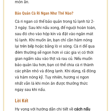
món ăn.
Bảo Quản Cà Ri Ngan Như Thế Nào?
Cà ri ngan có thể bảo quản trong tủ lạnh từ 2-
3 ngày. Sau khi nấu xong, để nguội hoàn toàn,
sau đó cho vào hộp kín và đặt vào ngăn mát
tủ lạnh. Khi muốn ăn, bạn chỉ cần hâm nóng
lại trên bếp hoặc bằng lò vi sóng. Cà ri để qua
đêm thường sẽ ngon hơn vì các gia vị có thời
gian ngấm sâu vào thịt và rau củ. Nếu muốn
bảo quản lâu hơn, bạn có thể chia cà ri thành
các phần nhỏ và đông lạnh. Khi dùng, rã đông
và hâm nóng kỹ. Tuy nhiên, hương vị ngon
nhất vẫn là khi món ăn được thưởng thức
ngay sau khi nấu.
Lời Kết
Hy vọng với hướng dẫn chi tiết về
cách nấu