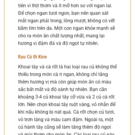
tiên vì thịt thơm và ít mỡ hơn so với ngan lai.
Để chọn ngan tươi ngon, bạn nên quan sát
mắt ngan phải trong, lông mượt, không có vết
bầm tím trên da. Một con ngan khỏe mạnh sẽ
cho ra món ăn chất lượng nhất, mang lại
hương vị đậm đà và độ ngọt tự nhiên.
Rau Củ Đi Kèm
Khoai tây và cà rốt là hai loại rau củ không thể
thiếu trong món cà ri ngan, không chỉ tăng
thêm hương vị mà còn giúp món ăn có màu
sắc bắt mắt và độ sánh tự nhiên. Bạn cần
khoảng 3-4 củ khoai tây cỡ vừa và 2 củ cà rốt
lớn. Nên chọn khoai tây ruột vàng, vỏ nhẵn để
khi nấu không bị nát quá. Cà rốt chọn củ tươi,
vỏ trơn láng và màu cam đậm. Ngoài ra, một
củ hành tây cũng sẽ làm tăng thêm độ ngọt
và mùi thơm cho món ăn. Các loại rau củ này