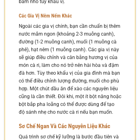
băm nhỏ tùy khẩu vị.
Các Gia Vị Nêm Nếm Khác
Ngoài các gia vị chính, bạn cần chuẩn bị thêm
nước mắm ngon (khoảng 2-3 muỗng canh),
đường (1-2 muỗng canh), muối (1 muỗng cà
phê), hạt nêm (1 muỗng canh). Các gia vị này
sẽ giúp điều chỉnh và cân bằng hương vị của
món cà ri, làm cho nó trở nên hài hòa và đậm
đà hơn. Tùy theo khẩu vị của gia đình mà bạn
có thể điều chỉnh lượng đường, muối cho phù
hợp. Một chút dầu ăn để xào các nguyên liệu
cũng là cần thiết. Đôi khi, một ít bột năng hoặc
bột bắp pha loãng có thể được dùng để tạo
độ sánh nhẹ cho nước cà ri nếu bạn muốn.
Sơ Chế Ngan Và Các Nguyên Liệu Khác
Quá trình sơ chế kỹ lưỡng là bước đầu tiên và