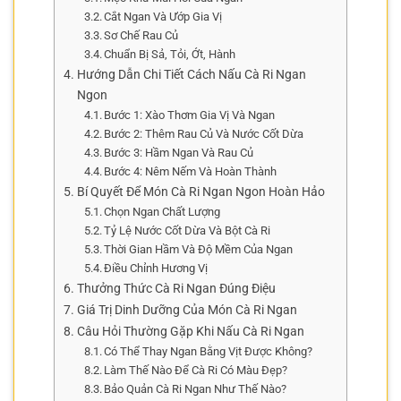
Cắt Ngan Và Ướp Gia Vị
Sơ Chế Rau Củ
Chuẩn Bị Sả, Tỏi, Ớt, Hành
Hướng Dẫn Chi Tiết Cách Nấu Cà Ri Ngan
Ngon
Bước 1: Xào Thơm Gia Vị Và Ngan
Bước 2: Thêm Rau Củ Và Nước Cốt Dừa
Bước 3: Hầm Ngan Và Rau Củ
Bước 4: Nêm Nếm Và Hoàn Thành
Bí Quyết Để Món Cà Ri Ngan Ngon Hoàn Hảo
Chọn Ngan Chất Lượng
Tỷ Lệ Nước Cốt Dừa Và Bột Cà Ri
Thời Gian Hầm Và Độ Mềm Của Ngan
Điều Chỉnh Hương Vị
Thưởng Thức Cà Ri Ngan Đúng Điệu
Giá Trị Dinh Dưỡng Của Món Cà Ri Ngan
Câu Hỏi Thường Gặp Khi Nấu Cà Ri Ngan
Có Thể Thay Ngan Bằng Vịt Được Không?
Làm Thế Nào Để Cà Ri Có Màu Đẹp?
Bảo Quản Cà Ri Ngan Như Thế Nào?