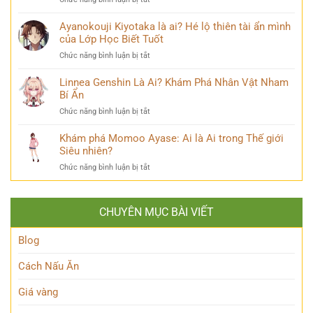
Khám
và
Sasuke
Phá
câu
Uchiha
Ayanokouji Kiyotaka là ai? Hé lộ thiên tài ẩn mình
Pháp
chuyện
Là
của Lớp Học Biết Tuốt
Sư
đời
Ai?
Lý
thú
ở
Chức năng bình luận bị tắt
Hé
Trí
vị
Ayanokouji
Lộ
&
Kiyotaka
Linnea Genshin Là Ai? Khám Phá Nhân Vật Nham
Tất
Số
là
Bí Ẩn
Tần
Phận
ai?
Tật
Bi
ở
Chức năng bình luận bị tắt
Hé
Về
Thương
Linnea
lộ
Kẻ
Genshin
Khám phá Momoo Ayase: Ai là Ai trong Thế giới
thiên
Phản
Là
Siêu nhiên?
tài
Diện
Ai?
ẩn
Huyền
ở
Chức năng bình luận bị tắt
Khám
mình
Thoại
Khám
Phá
của
phá
Nhân
Lớp
Momoo
Vật
Học
CHUYÊN MỤC BÀI VIẾT
Ayase:
Nham
Biết
Ai
Bí
Tuốt
là
Blog
Ẩn
Ai
trong
Cách Nấu Ăn
Thế
giới
Giá vàng
Siêu
nhiên?