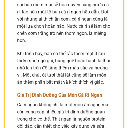
sợi bún mềm mại sẽ hòa quyện cùng nước cà
ri, tạo nên một tô bún cà ri ngan hấp dẫn. Đối
với những ai thích ăn cơm, cà ri ngan cũng là
một lựa chọn hoàn hảo. Nước cà ri sẽ làm cho
chén cơm trắng trở nên thơm ngon, lạ miệng
hơn.
Khi trình bày, bạn có thể rắc thêm một ít rau
thơm như ngò gai, húng quế hoặc hành lá thái
nhỏ lên trên để tăng thêm màu sắc và hương
vị. Một chút ớt tươi thái lát cũng sẽ làm món
ăn thêm phần bắt mắt và kích thích vị giác.
Giá Trị Dinh Dưỡng Của Món Cà Ri Ngan
Cà ri ngan không chỉ là một món ăn ngon mà
còn cung cấp nhiều giá trị dinh dưỡng quan
trọng cho cơ thể. Thịt ngan là nguồn protein
dồi dào, cần thiết cho việc xây dựng và sửa