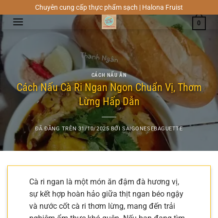
Chuyển
Chuyên cung cấp thực phẩm sạch | Halona Fruist
đến
0
nội
dung
CÁCH NẤU ĂN
Cách Nấu Cà Ri Ngan Ngon Chuẩn Vị, Thơm
Lừng Hấp Dẫn
ĐÃ ĐĂNG TRÊN
31/10/2025
BỞI
SAIGONESEBAGUETTE
Cà ri ngan là một món ăn đậm đà hương vị,
sự kết hợp hoàn hảo giữa thịt ngan béo ngậy
và nước cốt cà ri thơm lừng, mang đến trải