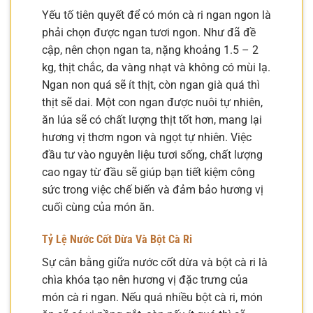
Yếu tố tiên quyết để có món cà ri ngan ngon là
phải chọn được ngan tươi ngon. Như đã đề
cập, nên chọn ngan ta, nặng khoảng 1.5 – 2
kg, thịt chắc, da vàng nhạt và không có mùi lạ.
Ngan non quá sẽ ít thịt, còn ngan già quá thì
thịt sẽ dai. Một con ngan được nuôi tự nhiên,
ăn lúa sẽ có chất lượng thịt tốt hơn, mang lại
hương vị thơm ngon và ngọt tự nhiên. Việc
đầu tư vào nguyên liệu tươi sống, chất lượng
cao ngay từ đầu sẽ giúp bạn tiết kiệm công
sức trong việc chế biến và đảm bảo hương vị
cuối cùng của món ăn.
Tỷ Lệ Nước Cốt Dừa Và Bột Cà Ri
Sự cân bằng giữa nước cốt dừa và bột cà ri là
chìa khóa tạo nên hương vị đặc trưng của
món cà ri ngan. Nếu quá nhiều bột cà ri, món