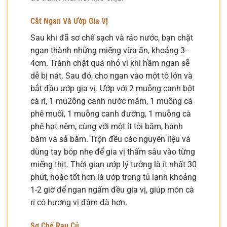
Cắt Ngan Và Ướp Gia Vị
Sau khi đã sơ chế sạch và ráo nước, bạn chặt
ngan thành những miếng vừa ăn, khoảng 3-
4cm. Tránh chặt quá nhỏ vì khi hầm ngan sẽ
dễ bị nát. Sau đó, cho ngan vào một tô lớn và
bắt đầu ướp gia vị. Ướp với 2 muỗng canh bột
cà ri, 1 mu2ỗng canh nước mắm, 1 muỗng cà
phê muối, 1 muỗng canh đường, 1 muỗng cà
phê hạt nêm, cùng với một ít tỏi băm, hành
băm và sả băm. Trộn đều các nguyên liệu và
dùng tay bóp nhẹ để gia vị thấm sâu vào từng
miếng thịt. Thời gian ướp lý tưởng là ít nhất 30
phút, hoặc tốt hơn là ướp trong tủ lạnh khoảng
1-2 giờ để ngan ngấm đều gia vị, giúp món cà
ri có hương vị đậm đà hơn.
Sơ Chế Rau Củ