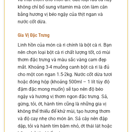
không chỉ bổ sung vitamin mà còn làm cân
bằng hương vị béo ngậy của thịt ngan và
nước cốt dừa.
Gia Vị Đặc Trưng
Linh hồn của món cà ri chính là bột cà ri. Bạn
nên chọn loại bột cà ri chất lượng tốt, có mùi
thơm đặc trưng và màu sắc vàng cam đẹp
mắt. Khoảng 3-4 muỗng canh bột cà ri là đủ
cho một con ngan 1.5-2kg. Nước cốt dừa tươi
hoặc đóng hộp (khoảng 500ml – 1 lít tùy độ
đậm đặc mong muốn) sẽ tạo nên độ béo
ngậy và hương vị thơm ngon đặc trưng. Sả,
gừng, tỏi, ớt, hành tím cũng là những gia vị
không thể thiếu để khử mùi, tạo hương thơm
và độ cay nhẹ cho món ăn. Sả cây nên đập
dập, tỏi và hành tím băm nhỏ, ớt thái lát hoặc