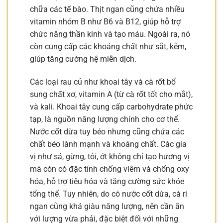
chữa các tế bào. Thịt ngan cũng chứa nhiều
vitamin nhóm B như B6 và B12, giúp hỗ trợ
chức năng thần kinh và tạo máu. Ngoài ra, nó
còn cung cấp các khoáng chất như sắt, kẽm,
giúp tăng cường hệ miễn dịch.
Các loại rau củ như khoai tây và cà rốt bổ
sung chất xơ, vitamin A (từ cà rốt tốt cho mắt),
và kali. Khoai tây cung cấp carbohydrate phức
tạp, là nguồn năng lượng chính cho cơ thể.
Nước cốt dừa tuy béo nhưng cũng chứa các
chất béo lành mạnh và khoáng chất. Các gia
vị như sả, gừng, tỏi, ớt không chỉ tạo hương vị
mà còn có đặc tính chống viêm và chống oxy
hóa, hỗ trợ tiêu hóa và tăng cường sức khỏe
tổng thể. Tuy nhiên, do có nước cốt dừa, cà ri
ngan cũng khá giàu năng lượng, nên cần ăn
với lượng vừa phải, đặc biệt đối với những