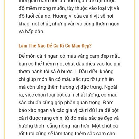
thời gian hầm hơi lâu hơn ngan để đạt được
độ mềm mong muốn, tùy thuộc vào loại vịt và
độ tuổi của nó. Hương vị của cà ri vịt sẽ hơi
khác một chút, nhưng vẫn vô cùng thơm ngon
và hấp dẫn.
Làm Thế Nào Để Cà Ri Có Màu Đẹp?
Để món cà ri ngan có màu vàng cam đẹp mắt,
bạn có thể thêm một chút dầu điều vào lúc phi
thơm hành tỏi sả ở bước 1. Dầu điều không
chỉ giúp món ăn có màu sắc rực rỡ tự nhiên
mà còn tăng thêm hương vị đặc trưng. Ngoài
ra, việc chọn loại bột cà ri chất lượng, có màu
sắc chuẩn cũng góp phần quan trọng. Đảm
bảo xào ngan và các gia vị cà ri đủ lửa để bột
cà ri được rang chín, từ đó màu sắc sẽ đẹp và
hương thơm cũng nồng nàn hơn. Một chút cà
rốt tươi cũng sẽ làm tăng thêm sắc cam cho