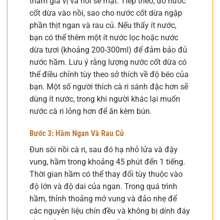
thấm gia vị và hơi se mặt. Tiếp theo, đổ nước
cốt dừa vào nồi, sao cho nước cốt dừa ngập
phần thịt ngan và rau củ. Nếu thấy ít nước,
bạn có thể thêm một ít nước lọc hoặc nước
dừa tươi (khoảng 200-300ml) để đảm bảo đủ
nước hầm. Lưu ý rằng lượng nước cốt dừa có
thể điều chỉnh tùy theo sở thích về độ béo của
bạn. Một số người thích cà ri sánh đặc hơn sẽ
dùng ít nước, trong khi người khác lại muốn
nước cà ri lỏng hơn để ăn kèm bún.
Bước 3: Hầm Ngan Và Rau Củ
Đun sôi nồi cà ri, sau đó hạ nhỏ lửa và đậy
vung, hầm trong khoảng 45 phút đến 1 tiếng.
Thời gian hầm có thể thay đổi tùy thuộc vào
độ lớn và độ dai của ngan. Trong quá trình
hầm, thỉnh thoảng mở vung và đảo nhẹ để
các nguyên liệu chín đều và không bị dính đáy