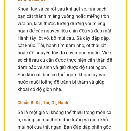
Khoai tây và cà rốt sau khi gọt vỏ, rửa sạch,
bạn cắt thành miếng vuông hoặc miếng tròn
vừa ăn, kích thước tương đương với miếng
ngan để các nguyên liệu chín đều và đẹp mắt.
Hành tây lột vỏ, bổ múi cau. Sả cây đập dập,
cắt khúc. Tỏi, hành tím băm nhỏ, ớt thái lát
hoặc để nguyên tùy độ cay mong muốn. Việc
sơ chế rau củ cần được thực hiện cẩn thận để
đảm bảo vệ sinh và giữ được độ tươi ngon.
Sau khi cắt, bạn có thể ngâm khoai tây vào
nước muối loãng để tránh bị thâm và giúp
khoai có độ giòn nhẹ.
Chuẩn Bị Sả, Tỏi, Ớt, Hành
Sả là một gia vị không thể thiếu trong món cà
ri, mang lại mùi thơm đặc trưng và giúp khử
mùi hôi của thịt ngan. Bạn đập dập phần gốc