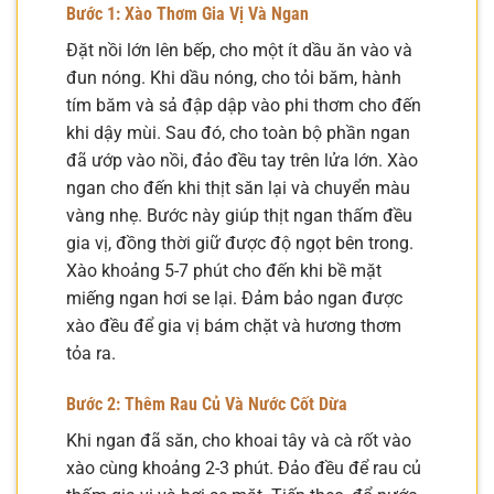
Bước 1: Xào Thơm Gia Vị Và Ngan
Đặt nồi lớn lên bếp, cho một ít dầu ăn vào và
đun nóng. Khi dầu nóng, cho tỏi băm, hành
tím băm và sả đập dập vào phi thơm cho đến
khi dậy mùi. Sau đó, cho toàn bộ phần ngan
đã ướp vào nồi, đảo đều tay trên lửa lớn. Xào
ngan cho đến khi thịt săn lại và chuyển màu
vàng nhẹ. Bước này giúp thịt ngan thấm đều
gia vị, đồng thời giữ được độ ngọt bên trong.
Xào khoảng 5-7 phút cho đến khi bề mặt
miếng ngan hơi se lại. Đảm bảo ngan được
xào đều để gia vị bám chặt và hương thơm
tỏa ra.
Bước 2: Thêm Rau Củ Và Nước Cốt Dừa
Khi ngan đã săn, cho khoai tây và cà rốt vào
xào cùng khoảng 2-3 phút. Đảo đều để rau củ