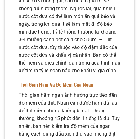
ăn sẽ có vị nồng gắt, còn nếu ít quá thì sẽ
không đủ hương thơm. Ngược lại, quá nhiều
nước cốt dừa có thể làm món ăn quá béo và
ngấy, trong khi quá ít sẽ làm mất đi độ béo
mịn đặc trưng. Tỷ lệ thông thường là khoảng
3-4 muỗng canh bột cà ri cho 500ml – 1 lít
nước cốt dừa, tùy thuộc vào độ đậm đặc của
nước cốt dừa và khẩu vị cá nhân. Bạn có thể
thử nếm và điều chỉnh dần trong quá trình nấu
để tìm ra tỷ lệ hoàn hảo cho khẩu vị gia đình.
Thời Gian Hầm Và Độ Mềm Của Ngan
Thời gian hầm ngan ảnh hưởng trực tiếp đến
độ mềm của thịt. Ngan cần được hầm đủ lâu
để thịt mềm nhưng không bị nát. Thông
thường, khoảng 45 phút đến 1 tiếng là đủ. Tuy
nhiên, bạn nên kiểm tra độ mềm của ngan
bằng cách dùng đũa xiên thử vào miếng thịt.