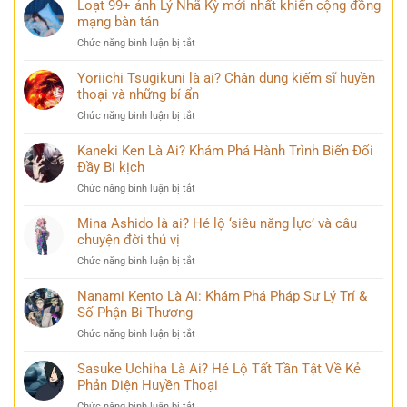
ít
Loạt 99+ ảnh Lý Nhã Kỳ mới nhất khiến cộng đồng
ai
mạng bàn tán
biết
ở
Chức năng bình luận bị tắt
về
Loạt
Mai
99+
Yoriichi Tsugikuni là ai? Chân dung kiếm sĩ huyền
Phương
ảnh
thoại và những bí ẩn
Thúy
Lý
sau
ở
Chức năng bình luận bị tắt
Nhã
nhiều
Yoriichi
Kỳ
năm
Tsugikuni
Kaneki Ken Là Ai? Khám Phá Hành Trình Biến Đổi
mới
đăng
là
Đầy Bi kịch
nhất
quang
ai?
khiến
ở
Chức năng bình luận bị tắt
Chân
cộng
Kaneki
dung
đồng
Ken
Mina Ashido là ai? Hé lộ ‘siêu năng lực’ và câu
kiếm
mạng
Là
chuyện đời thú vị
sĩ
bàn
Ai?
huyền
tán
ở
Chức năng bình luận bị tắt
Khám
thoại
Mina
Phá
và
Ashido
Nanami Kento Là Ai: Khám Phá Pháp Sư Lý Trí &
Hành
những
là
Số Phận Bi Thương
Trình
bí
ai?
Biến
ẩn
ở
Chức năng bình luận bị tắt
Hé
Đổi
Nanami
lộ
Đầy
Kento
Sasuke Uchiha Là Ai? Hé Lộ Tất Tần Tật Về Kẻ
‘siêu
Bi
Là
Phản Diện Huyền Thoại
năng
kịch
Ai:
lực’
ở
Chức năng bình luận bị tắt