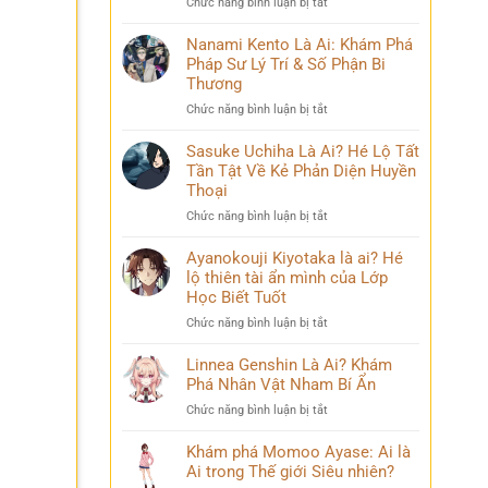
ở
Chức năng bình luận bị tắt
Phá
và
Mina
Hành
những
Ashido
Nanami Kento Là Ai: Khám Phá
Trình
bí
là
Pháp Sư Lý Trí & Số Phận Bi
Biến
ẩn
ai?
Đổi
Thương
Hé
Đầy
ở
Chức năng bình luận bị tắt
lộ
Bi
Nanami
‘siêu
kịch
Kento
Sasuke Uchiha Là Ai? Hé Lộ Tất
năng
Là
Tần Tật Về Kẻ Phản Diện Huyền
lực’
Ai:
và
Thoại
Khám
câu
ở
Chức năng bình luận bị tắt
Phá
chuyện
Sasuke
Pháp
đời
Uchiha
Ayanokouji Kiyotaka là ai? Hé
Sư
thú
Là
lộ thiên tài ẩn mình của Lớp
Lý
vị
Ai?
Trí
Học Biết Tuốt
Hé
&
ở
Chức năng bình luận bị tắt
Lộ
Số
Ayanokouji
Tất
Phận
Kiyotaka
Linnea Genshin Là Ai? Khám
Tần
Bi
là
Phá Nhân Vật Nham Bí Ẩn
Tật
Thương
ai?
Về
ở
Chức năng bình luận bị tắt
Hé
Kẻ
Linnea
lộ
Phản
Genshin
Khám phá Momoo Ayase: Ai là
thiên
Diện
Là
Ai trong Thế giới Siêu nhiên?
tài
Huyền
Ai?