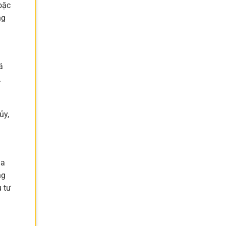
oặc
ng
á
.
ủy,
ủa
ng
u tư