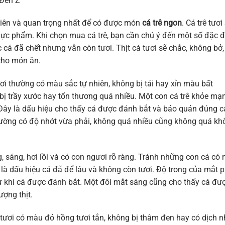
 Đến Z
 tiên và quan trọng nhất để có được món
cá trê ngon
. Cá trê tươi
hực phẩm. Khi chọn mua cá trê, bạn cần chú ý đến một số đặc 
cá đã chết nhưng vẫn còn tươi. Thịt cá tươi sẽ chắc, không bở,
cho món ăn.
tươi thường có màu sắc tự nhiên, không bị tái hay xỉn màu bất
bị trầy xước hay tổn thương quá nhiều. Một con cá trê khỏe mạ
 Đây là dấu hiệu cho thấy cá được đánh bắt và bảo quản đúng c
hường có độ nhớt vừa phải, không quá nhiều cũng không quá kh
ng, sáng, hơi lồi và có con ngươi rõ ràng. Tránh những con cá có
là dấu hiệu cá đã để lâu và không còn tươi. Độ trong của mắt 
ể từ khi cá được đánh bắt. Một đôi mắt sáng cũng cho thấy cá đư
ượng thịt.
tươi có màu đỏ hồng tươi tắn, không bị thâm đen hay có dịch n