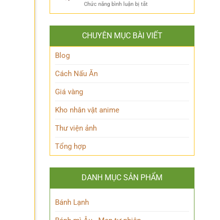
ẩn
Thoại
ở
Chức năng bình luận bị tắt
Khám
mình
Khám
Phá
của
phá
Nhân
Lớp
Momoo
Vật
Học
CHUYÊN MỤC BÀI VIẾT
Ayase:
Nham
Biết
Ai
Bí
Tuốt
là
Blog
Ẩn
Ai
trong
Cách Nấu Ăn
Thế
giới
Giá vàng
Siêu
nhiên?
Kho nhân vật anime
Thư viện ảnh
Tổng hợp
DANH MỤC SẢN PHẨM
Bánh Lạnh