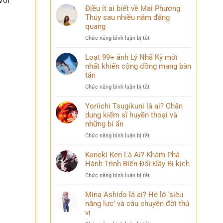
Với
Điều ít ai biết về Mai Phương
Thúy sau nhiều năm đăng
quang
ở
Chức năng bình luận bị tắt
Điều
ít
Loạt 99+ ảnh Lý Nhã Kỳ mới
ai
nhất khiến cộng đồng mạng bàn
biết
tán
về
ở
Chức năng bình luận bị tắt
Mai
Loạt
Phương
99+
Yoriichi Tsugikuni là ai? Chân
Thúy
ảnh
dung kiếm sĩ huyền thoại và
sau
Lý
nhiều
những bí ẩn
Nhã
năm
ở
Chức năng bình luận bị tắt
Kỳ
đăng
Yoriichi
mới
quang
Tsugikuni
Kaneki Ken Là Ai? Khám Phá
nhất
là
Hành Trình Biến Đổi Đầy Bi kịch
khiến
ai?
cộng
ở
Chức năng bình luận bị tắt
Chân
đồng
Kaneki
dung
mạng
Ken
Mina Ashido là ai? Hé lộ ‘siêu
kiếm
bàn
Là
năng lực’ và câu chuyện đời thú
sĩ
tán
Ai?
vị
huyền
Khám
thoại