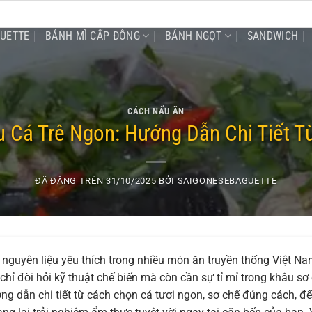
GUETTE
BÁNH MÌ CẤP ĐÔNG
BÁNH NGỌT
SANDWICH
CÁCH NẤU ĂN
 Cá Trê Ngon: Hướng Dẫn Chi Tiết T
ĐÃ ĐĂNG TRÊN
31/10/2025
BỞI
SAIGONESEBAGUETTE
là nguyên liệu yêu thích trong nhiều món ăn truyền thống Việt Na
chỉ đòi hỏi kỹ thuật chế biến mà còn cần sự tỉ mỉ trong khâu sơ
ng dẫn chi tiết từ cách chọn cá tươi ngon, sơ chế đúng cách, đ