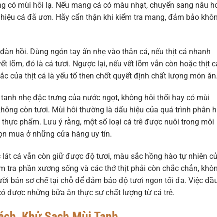
ng có mùi hôi lạ. Nếu mang cá có màu nhạt, chuyển sang nâu h
 hiệu cá đã ươn. Hãy cẩn thận khi kiểm tra mang, đảm bảo khô
àn hồi. Dùng ngón tay ấn nhẹ vào thân cá, nếu thịt cá nhanh
ết lõm, đó là cá tươi. Ngược lại, nếu vết lõm vẫn còn hoặc thịt c
c của thịt cá là yếu tố then chốt quyết định chất lượng món ăn
i tanh nhẹ đặc trưng của nước ngọt, không hôi thối hay có mùi
hông còn tươi. Mùi hôi thường là dấu hiệu của quá trình phân h
thực phẩm. Lưu ý rằng, một số loại cá trê được nuôi trong môi
ọn mua ở những cửa hàng uy tín.
 lát cá vẫn còn giữ được độ tươi, màu sắc hồng hào tự nhiên c
m tra phần xương sống và các thớ thịt phải còn chắc chắn, khô
ười bán sơ chế tại chỗ để đảm bảo độ tươi ngon tối đa. Việc đầ
 có được những bữa ăn thực sự chất lượng từ cá trê.
ách, Khử Sạch Mùi Tanh