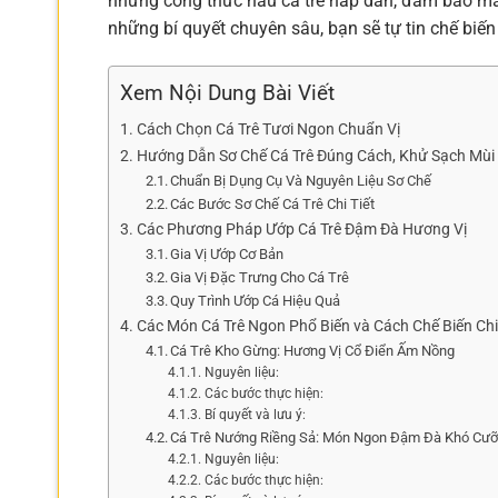
những công thức nấu cá trê hấp dẫn, đảm bảo mang
những bí quyết chuyên sâu, bạn sẽ tự tin chế biến
Xem Nội Dung Bài Viết
Cách Chọn Cá Trê Tươi Ngon Chuẩn Vị
Hướng Dẫn Sơ Chế Cá Trê Đúng Cách, Khử Sạch Mùi
Chuẩn Bị Dụng Cụ Và Nguyên Liệu Sơ Chế
Các Bước Sơ Chế Cá Trê Chi Tiết
Các Phương Pháp Ướp Cá Trê Đậm Đà Hương Vị
Gia Vị Ướp Cơ Bản
Gia Vị Đặc Trưng Cho Cá Trê
Quy Trình Ướp Cá Hiệu Quả
Các Món Cá Trê Ngon Phổ Biến và Cách Chế Biến Chi 
Cá Trê Kho Gừng: Hương Vị Cổ Điển Ấm Nồng
Nguyên liệu:
Các bước thực hiện:
Bí quyết và lưu ý:
Cá Trê Nướng Riềng Sả: Món Ngon Đậm Đà Khó Cư
Nguyên liệu:
Các bước thực hiện: