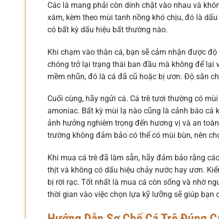
Các lá mang phải còn dính chặt vào nhau và khô
xám, kèm theo mùi tanh nồng khó chịu, đó là dấu
có bất kỳ dấu hiệu bất thường nào.
Khi chạm vào thân cá, bạn sẽ cảm nhận được độ đ
chóng trở lại trạng thái ban đầu mà không để lại v
mềm nhũn, đó là cá đã cũ hoặc bị ươn. Độ săn chắ
Cuối cùng, hãy ngửi cá. Cá trê tươi thường có mù
amoniac. Bất kỳ mùi lạ nào cũng là cảnh báo cá k
ảnh hưởng nghiêm trọng đến hương vị và an toàn 
trường không đảm bảo có thể có mùi bùn, nên ch
Khi mua cá trê đã làm sẵn, hãy đảm bảo rằng các
thịt và không có dấu hiệu chảy nước hay ươn. Kiể
bị rời rạc. Tốt nhất là mua cá còn sống và nhờ ng
thời gian vào việc chọn lựa kỹ lưỡng sẽ giúp bạn
Hướng Dẫn Sơ Chế Cá Trê Đúng C