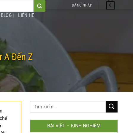
0
ĐĂNG NHẬP
BLOG
LIÊN HỆ
ừ A Đến Z
m.
 chế
ến
BÀI VIẾT – KINH NGHIỆM