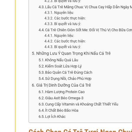
Bí quyết và lưu ý:
Lẩu Cá Trê Măng Chua: Vị Chua Cay Hấp Dẫn Ngày
Nguyên liệu:
Các bước thực hiện:
Bí quyết và lưu ý:
Cá Trê Chiên Giòn Sốt Me: Đổi Vị Thú Vị Cho Bữa C
Nguyên liệu:
Các bước thực hiện:
Bí quyết và lưu ý:
Những Lưu Ý Quan Trọng Khi Nấu Cá Trê
Không Nấu Quá Lâu
Kiểm Soát Lửa Hợp Lý
Bảo Quản Cá Trê Đúng Cách
Sử Dụng Nồi, Chảo Phù Hợp
Giá Trị Dinh Dưỡng Của Cá Trê
Hàm Lượng Protein Cao
Giàu Axit Béo Omega-3
Cung Cấp Vitamin và Khoáng Chất Thiết Yếu
Ít Chất Béo Bão Hòa
Lợi Ích Khác