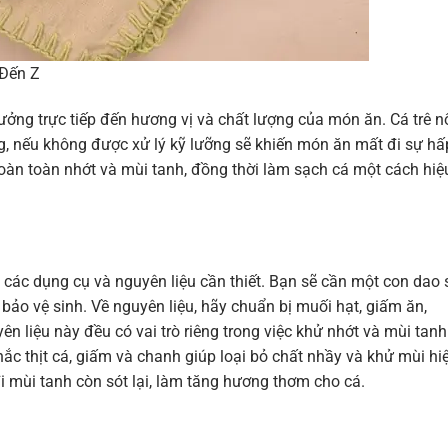
 Đến Z
ưởng trực tiếp đến hương vị và chất lượng của món ăn. Cá trê n
ng, nếu không được xử lý kỹ lưỡng sẽ khiến món ăn mất đi sự hấ
hoàn toàn nhớt và mùi tanh, đồng thời làm sạch cá một cách hiệ
ủ các dụng cụ và nguyên liệu cần thiết. Bạn sẽ cần một con dao 
 bảo vệ sinh. Về nguyên liệu, hãy chuẩn bị muối hạt, giấm ăn,
ên liệu này đều có vai trò riêng trong việc khử nhớt và mùi tanh
ắc thịt cá, giấm và chanh giúp loại bỏ chất nhầy và khử mùi hi
đi mùi tanh còn sót lại, làm tăng hương thơm cho cá.