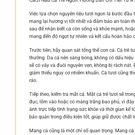
Cách Nấu Cá Trê Ngon: Hướng Dẫn Chi Tiết Từ A
Việc lựa chọn nguyên liệu tươi ngon là bước đầu
mang lại hương vị tốt nhất và đảm bảo an toàn t
sau để nhận biết cá còn sống và khỏe mạnh, hoặc 
mang đến độ ngọt tự nhiên và kết cấu hoàn hảo 
Trước tiên, hãy quan sát tổng thể con cá. Cá trê 
thường. Da cá nên sáng bóng, không có dấu hiệu 
sẽ có vây và đuôi nguyên vẹn, không bị rách nát.
giảm thiểu nguy cơ nhiễm khuẩn. Cá tươi cũng t
ráo.
Tiếp theo, kiểm tra mắt cá. Mắt cá trê tươi sẽ tro
đục, lõm vào hoặc có màng trắng bao phủ, vì đây 
ánh trực tiếp tình trạng sức khỏe và thời gian k
bảo quản trong điều kiện tốt, giúp giữ được chất l
Mang cá cũng là một chỉ số quan trọng. Mang cá 