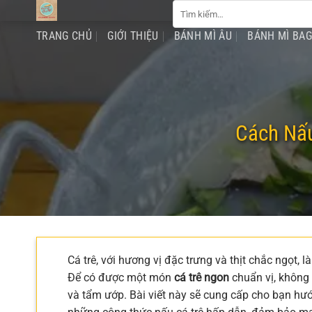
Tìm
Chuyển
kiếm:
đến
TRANG CHỦ
GIỚI THIỆU
BÁNH MÌ ÂU
BÁNH MÌ BA
nội
dung
Cách Nấu
Cá trê, với hương vị đặc trưng và thịt chắc ngọt, 
Để có được một món
cá trê ngon
chuẩn vị, không 
và tẩm ướp. Bài viết này sẽ cung cấp cho bạn hướ