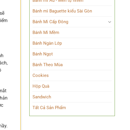
Bánh mì Âu - Men tự nhiên
Bánh mì Baguette kiểu Sài Gòn
 sẽ
điểm
Bánh Mì Cấp Đông
Bánh Mì Mềm
Bánh Ngàn Lớp
Bánh Ngọt
nh
ách,
Bánh Theo Mùa
ô
Cookies
Hộp Quà
 mắt
Sandwich
phản
ợc
Tất Cả Sản Phẩm
hầy.