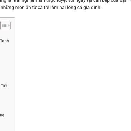
 lại trải nghiệm ẩm thực tuyệt vời ngay tại căn bếp của bạn. 
 những món ăn từ cá trê làm hài lòng cả gia đình.
 Tanh
Tiết
ỡng