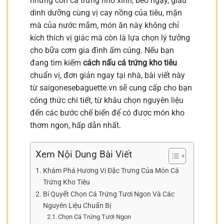
những con cá trứng nhỏ xinh, béo ngậy, giàu
dinh dưỡng cùng vị cay nồng của tiêu, mặn
mà của nước mắm, món ăn này không chỉ
kích thích vị giác mà còn là lựa chọn lý tưởng
cho bữa cơm gia đình ấm cúng. Nếu bạn
đang tìm kiếm
cách nấu cá trứng kho tiêu
chuẩn vị, đơn giản ngay tại nhà, bài viết này
từ saigonesebaguette.vn sẽ cung cấp cho bạn
công thức chi tiết, từ khâu chọn nguyên liệu
đến các bước chế biến để có được món kho
thơm ngon, hấp dẫn nhất.
Xem Nội Dung Bài Viết
Khám Phá Hương Vị Đặc Trưng Của Món Cá
Trứng Kho Tiêu
Bí Quyết Chọn Cá Trứng Tươi Ngon Và Các
Nguyên Liệu Chuẩn Bị
Chọn Cá Trứng Tươi Ngon