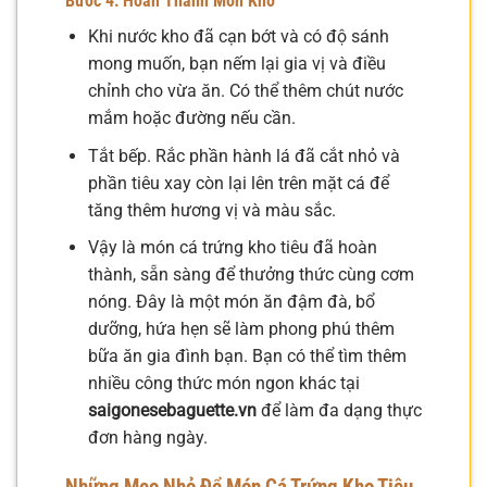
Bước 4: Hoàn Thành Món Kho
Khi nước kho đã cạn bớt và có độ sánh
mong muốn, bạn nếm lại gia vị và điều
chỉnh cho vừa ăn. Có thể thêm chút nước
mắm hoặc đường nếu cần.
Tắt bếp. Rắc phần hành lá đã cắt nhỏ và
phần tiêu xay còn lại lên trên mặt cá để
tăng thêm hương vị và màu sắc.
Vậy là món cá trứng kho tiêu đã hoàn
thành, sẵn sàng để thưởng thức cùng cơm
nóng. Đây là một món ăn đậm đà, bổ
dưỡng, hứa hẹn sẽ làm phong phú thêm
bữa ăn gia đình bạn. Bạn có thể tìm thêm
nhiều công thức món ngon khác tại
saigonesebaguette.vn
để làm đa dạng thực
đơn hàng ngày.
Những Mẹo Nhỏ Để Món Cá Trứng Kho Tiêu