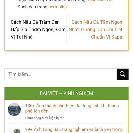
Đánh dấu trang
permalink
.
Cách Nấu Cá Trắm Đen
Cách Nấu Cá Tầm Ngon
Hấp Bia Thơm Ngon, Đậm
Nhất: Hướng Dẫn Chi Tiết
Vị Tại Nhà
Chuẩn Vị Sapa
BÀI VIẾT – KINH NGHIỆM
136+ Ảnh thành phố hiện đại lung linh khi thành
phố lên đèn
ở
Chức năng bình luận bị tắt
136+
Ảnh
99+ Ảnh Lăng Bác trang nghiêm và bình yên trong
thành