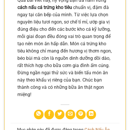
Qua bài viết này, hy vọng bạn đã nắm vững
cách nấu cá trứng kho tiêu
chuẩn vị, đậm đà
ngay tại căn bếp của mình. Từ việc lựa chọn
nguyên liệu tươi ngon, sơ chế tỉ mỉ, ướp gia vị
đúng điệu cho đến các bước kho cá kỹ lưỡng,
mỗi giai đoạn đều đóng vai trò quan trọng để
tạo nên món ăn hấp dẫn. Món cá trứng kho
tiêu không chỉ mang đến hương vị thơm ngon,
béo bùi mà còn là nguồn dinh dưỡng dồi dào,
rất thích hợp cho bữa cơm gia đình ấm cúng.
Đừng ngần ngại thử sức và biến tấu món ăn
này theo khẩu vị riêng của bạn. Chúc bạn
thành công và có những bữa ăn thật ngon
miệng!
Mục nhập này đã được đăng trong
Cách Nấu Ăn
.