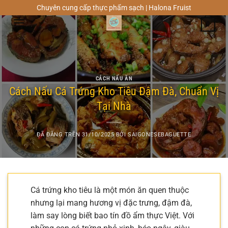
Chuyển
Chuyên cung cấp thực phẩm sạch | Halona Fruist
đến
0
nội
dung
CÁCH NẤU ĂN
Cách Nấu Cá Trứng Kho Tiêu Đậm Đà, Chuẩn Vị
Tại Nhà
ĐÃ ĐĂNG TRÊN
31/10/2025
BỞI
SAIGONESEBAGUETTE
Cá trứng kho tiêu là một món ăn quen thuộc
nhưng lại mang hương vị đặc trưng, đậm đà,
làm say lòng biết bao tín đồ ẩm thực Việt. Với