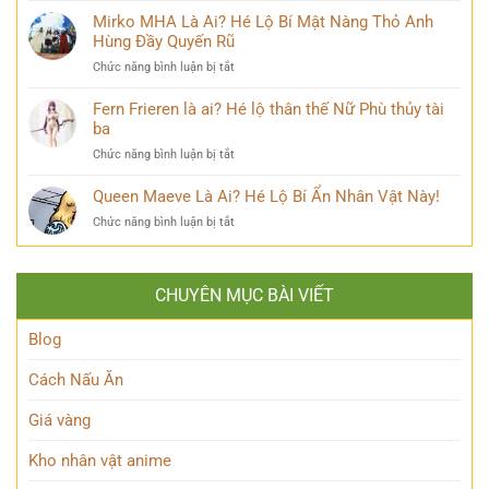
Kỳ
năm
Mikaelson
Mirko MHA Là Ai? Hé Lộ Bí Mật Nàng Thỏ Anh
mới
đăng
là
Hùng Đầy Quyến Rũ
nhất
quang
ai?
khiến
ở
Chức năng bình luận bị tắt
Bí
cộng
Mirko
ẩn
đồng
MHA
Fern Frieren là ai? Hé lộ thân thế Nữ Phù thủy tài
đằng
mạng
Là
ba
sau
bàn
Ai?
Hybrid
tán
ở
Chức năng bình luận bị tắt
Hé
Nguyên
Fern
Lộ
Thủy
Frieren
Queen Maeve Là Ai? Hé Lộ Bí Ẩn Nhân Vật Này!
Bí
quyền
là
Mật
năng
ở
Chức năng bình luận bị tắt
ai?
Nàng
Queen
Hé
Thỏ
Maeve
lộ
Anh
Là
thân
Hùng
CHUYÊN MỤC BÀI VIẾT
Ai?
thế
Đầy
Hé
Nữ
Quyến
Lộ
Blog
Phù
Rũ
Bí
thủy
Ẩn
tài
Cách Nấu Ăn
Nhân
ba
Vật
Giá vàng
Này!
Kho nhân vật anime