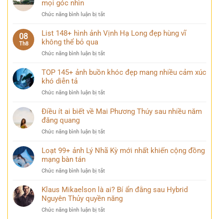
mọi góc nhìn
phố
ở
Chức năng bình luận bị tắt
hiện
99+
đại
Ảnh
List 148+ hình ảnh Vịnh Hạ Long đẹp hùng vĩ
lung
08
Lăng
không thể bỏ qua
linh
Th8
Bác
khi
ở
Chức năng bình luận bị tắt
trang
thành
List
nghiêm
phố
148+
TOP 145+ ảnh buồn khóc đẹp mang nhiều cảm xúc
và
lên
hình
khó diễn tả
bình
đèn
ảnh
yên
ở
Chức năng bình luận bị tắt
Vịnh
trong
TOP
Hạ
mọi
145+
Điều ít ai biết về Mai Phương Thúy sau nhiều năm
Long
góc
ảnh
đăng quang
đẹp
nhìn
buồn
hùng
ở
Chức năng bình luận bị tắt
khóc
vĩ
Điều
đẹp
không
ít
Loạt 99+ ảnh Lý Nhã Kỳ mới nhất khiến cộng đồng
mang
thể
ai
mạng bàn tán
nhiều
bỏ
biết
cảm
qua
ở
Chức năng bình luận bị tắt
về
xúc
Loạt
Mai
khó
99+
Klaus Mikaelson là ai? Bí ẩn đằng sau Hybrid
Phương
diễn
ảnh
Nguyên Thủy quyền năng
Thúy
tả
Lý
sau
ở
Chức năng bình luận bị tắt
Nhã
nhiều
Klaus