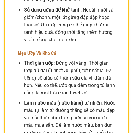
Sử dụng gừng để khử tanh:
Ngoài muối và
giấm/chanh, một lát gừng đập dập hoặc
thái sợi khi ướp cũng có thể giúp khử mùi
tanh hiệu quả, đồng thời tăng thêm hương
vị ấm nồng cho món kho.
Mẹo Ướp Và Kho Cá
Thời gian ướp:
Đừng vội vàng! Thời gian
ướp đủ dài (ít nhất 30 phút, tốt nhất là 1-2
tiếng) sẽ giúp cá thấm sâu gia vị, đậm đà
hơn. Nếu có thể, ướp qua đêm trong tủ lạnh
cũng là một lựa chọn tuyệt vời.
Làm nước màu (nước hàng) tự nhiên:
Nước
màu tự làm từ đường thắng sẽ có màu đẹp
và mùi thơm đặc trưng hơn so với nước
màu mua sẵn. Để làm nước màu, bạn đun
đường với một chút nước trên lửa nhỏ cho