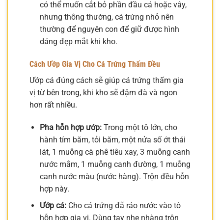
có thể muốn cắt bỏ phần đầu cá hoặc vây,
nhưng thông thường, cá trứng nhỏ nên
thường để nguyên con để giữ được hình
dáng đẹp mắt khi kho.
Cách Ướp Gia Vị Cho Cá Trứng Thấm Đều
Ướp cá đúng cách sẽ giúp cá trứng thấm gia
vị từ bên trong, khi kho sẽ đậm đà và ngon
hơn rất nhiều.
Pha hỗn hợp ướp:
Trong một tô lớn, cho
hành tím băm, tỏi băm, một nửa số ớt thái
lát, 1 muỗng cà phê tiêu xay, 3 muỗng canh
nước mắm, 1 muỗng canh đường, 1 muỗng
canh nước màu (nước hàng). Trộn đều hỗn
hợp này.
Ướp cá:
Cho cá trứng đã ráo nước vào tô
hỗn hợp gia vị. Dùng tay nhẹ nhàng trộn