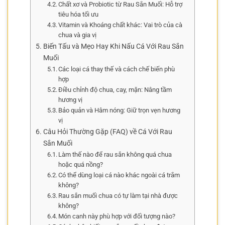
Chất xơ và Probiotic từ Rau Sắn Muối: Hỗ trợ
tiêu hóa tối ưu
Vitamin và Khoáng chất khác: Vai trò của cà
chua và gia vị
Biến Tấu và Mẹo Hay Khi Nấu Cá Với Rau Sắn
Muối
Các loại cá thay thế và cách chế biến phù
hợp
Điều chỉnh độ chua, cay, mặn: Nâng tầm
hương vị
Bảo quản và Hâm nóng: Giữ trọn vẹn hương
vị
Câu Hỏi Thường Gặp (FAQ) về Cá Với Rau
Sắn Muối
Làm thế nào để rau sắn không quá chua
hoặc quá nồng?
Có thể dùng loại cá nào khác ngoài cá trắm
không?
Rau sắn muối chua có tự làm tại nhà được
không?
Món canh này phù hợp với đối tượng nào?