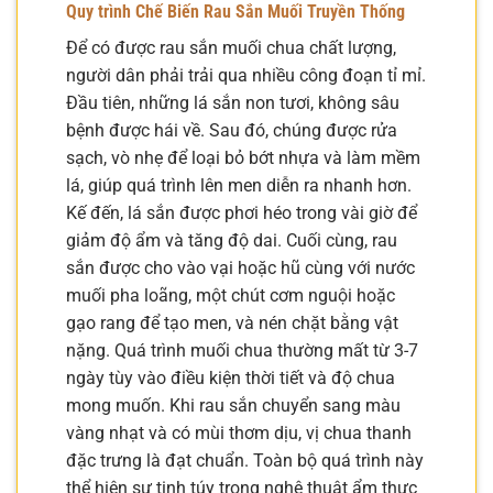
Quy trình Chế Biến Rau Sắn Muối Truyền Thống
Để có được rau sắn muối chua chất lượng,
người dân phải trải qua nhiều công đoạn tỉ mỉ.
Đầu tiên, những lá sắn non tươi, không sâu
bệnh được hái về. Sau đó, chúng được rửa
sạch, vò nhẹ để loại bỏ bớt nhựa và làm mềm
lá, giúp quá trình lên men diễn ra nhanh hơn.
Kế đến, lá sắn được phơi héo trong vài giờ để
giảm độ ẩm và tăng độ dai. Cuối cùng, rau
sắn được cho vào vại hoặc hũ cùng với nước
muối pha loãng, một chút cơm nguội hoặc
gạo rang để tạo men, và nén chặt bằng vật
nặng. Quá trình muối chua thường mất từ 3-7
ngày tùy vào điều kiện thời tiết và độ chua
mong muốn. Khi rau sắn chuyển sang màu
vàng nhạt và có mùi thơm dịu, vị chua thanh
đặc trưng là đạt chuẩn. Toàn bộ quá trình này
thể hiện sự tinh túy trong nghệ thuật ẩm thực