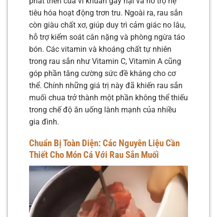
phát triển của vi khuẩn gây hại và hỗ trợ hệ
tiêu hóa hoạt động trơn tru. Ngoài ra, rau sắn
còn giàu chất xơ, giúp duy trì cảm giác no lâu,
hỗ trợ kiểm soát cân nặng và phòng ngừa táo
bón. Các vitamin và khoáng chất tự nhiên
trong rau sắn như Vitamin C, Vitamin A cũng
góp phần tăng cường sức đề kháng cho cơ
thể. Chính những giá trị này đã khiến rau sắn
muối chua trở thành một phần không thể thiếu
trong chế độ ăn uống lành mạnh của nhiều
gia đình.
Chuẩn Bị Toàn Diện: Các Nguyên Liệu Cần
Thiết Cho Món Cá Với Rau Sắn Muối