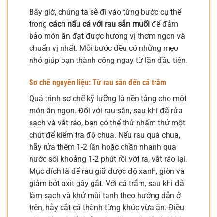
Bây giờ, chúng ta sẽ đi vào từng bước cụ thể
trong
cách nấu cá với rau sắn muối
để đảm
bảo món ăn đạt được hương vị thơm ngon và
chuẩn vị nhất. Mỗi bước đều có những mẹo
nhỏ giúp bạn thành công ngay từ lần đầu tiên.
Sơ chế nguyên liệu: Từ rau sắn đến cá trắm
Quá trình sơ chế kỹ lưỡng là nền tảng cho một
món ăn ngon. Đối với rau sắn, sau khi đã rửa
sạch và vắt ráo, bạn có thể thử nhấm thử một
chút để kiểm tra độ chua. Nếu rau quá chua,
hãy rửa thêm 1-2 lần hoặc chần nhanh qua
nước sôi khoảng 1-2 phút rồi vớt ra, vắt ráo lại.
Mục đích là để rau giữ được độ xanh, giòn và
giảm bớt axit gây gắt. Với cá trắm, sau khi đã
làm sạch và khử mùi tanh theo hướng dẫn ở
trên, hãy cắt cá thành từng khúc vừa ăn. Điều