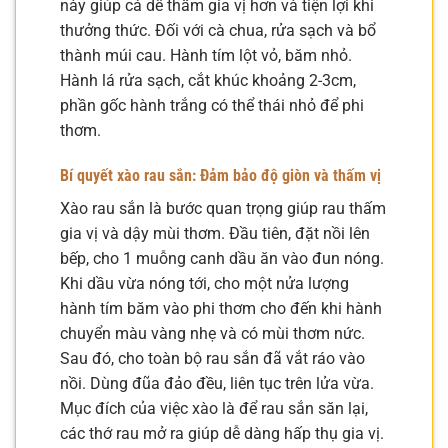
này giúp cá dễ thấm gia vị hơn và tiện lợi khi
thưởng thức. Đối với cà chua, rửa sạch và bổ
thành múi cau. Hành tím lột vỏ, băm nhỏ.
Hành lá rửa sạch, cắt khúc khoảng 2-3cm,
phần gốc hành trắng có thể thái nhỏ để phi
thơm.
Bí quyết xào rau sắn: Đảm bảo độ giòn và thấm vị
Xào rau sắn là bước quan trọng giúp rau thấm
gia vị và dậy mùi thơm. Đầu tiên, đặt nồi lên
bếp, cho 1 muỗng canh dầu ăn vào đun nóng.
Khi dầu vừa nóng tới, cho một nửa lượng
hành tím băm vào phi thơm cho đến khi hành
chuyển màu vàng nhẹ và có mùi thơm nức.
Sau đó, cho toàn bộ rau sắn đã vắt ráo vào
nồi. Dùng đũa đảo đều, liên tục trên lửa vừa.
Mục đích của việc xào là để rau sắn săn lại,
các thớ rau mở ra giúp dễ dàng hấp thụ gia vị.