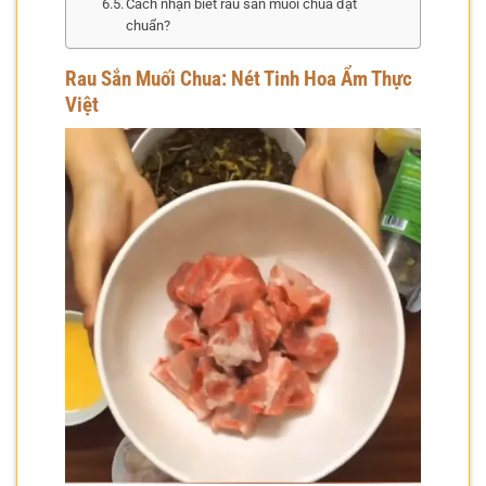
Cách nhận biết rau sắn muối chua đạt
chuẩn?
Rau Sắn Muối Chua: Nét Tinh Hoa Ẩm Thực
Việt