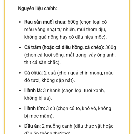
Nguyên liệu chính:
Rau sắn muối chua:
600g (chọn loại có
màu vàng nhạt tự nhiên, mùi thơm dịu,
không quá nồng hay có dấu hiệu mốc).
Cá trắm (hoặc cá diêu hồng, cá chép):
300g
(chọn cá tươi sống, mắt trong, vảy óng ánh,
thịt cá săn chắc).
Cà chua:
2 quả (chọn quả chín mọng, màu
đỏ tươi, không dập nát).
Hành lá:
3 nhánh (chọn loại tươi xanh,
không bị úa).
Hành tím:
3 củ (chọn củ to, khô vỏ, không
bị mọc mầm).
Dầu ăn:
2 muỗng canh (dầu thực vật hoặc
dầu ăn thông thường).