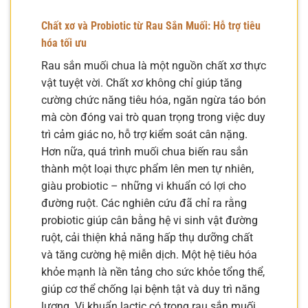
Chất xơ và Probiotic từ Rau Sắn Muối: Hỗ trợ tiêu
hóa tối ưu
Rau sắn muối chua là một nguồn chất xơ thực
vật tuyệt vời. Chất xơ không chỉ giúp tăng
cường chức năng tiêu hóa, ngăn ngừa táo bón
mà còn đóng vai trò quan trọng trong việc duy
trì cảm giác no, hỗ trợ kiểm soát cân nặng.
Hơn nữa, quá trình muối chua biến rau sắn
thành một loại thực phẩm lên men tự nhiên,
giàu probiotic – những vi khuẩn có lợi cho
đường ruột. Các nghiên cứu đã chỉ ra rằng
probiotic giúp cân bằng hệ vi sinh vật đường
ruột, cải thiện khả năng hấp thụ dưỡng chất
và tăng cường hệ miễn dịch. Một hệ tiêu hóa
khỏe mạnh là nền tảng cho sức khỏe tổng thể,
giúp cơ thể chống lại bệnh tật và duy trì năng
lượng. Vi khuẩn lactic có trong rau sắn muối