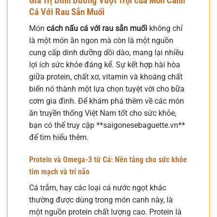
Giá Trị Dinh Dưỡng Vượt Trội của Món Canh
Cá Với Rau Sắn Muối
Món
cách nấu cá với rau sắn muối
không chỉ
là một món ăn ngon mà còn là một nguồn
cung cấp dinh dưỡng dồi dào, mang lại nhiều
lợi ích sức khỏe đáng kể. Sự kết hợp hài hòa
giữa protein, chất xơ, vitamin và khoáng chất
biến nó thành một lựa chọn tuyệt vời cho bữa
cơm gia đình. Để khám phá thêm về các món
ăn truyền thống Việt Nam tốt cho sức khỏe,
bạn có thể truy cập **saigonesebaguette.vn**
để tìm hiểu thêm.
Protein và Omega-3 từ Cá: Nền tảng cho sức khỏe
tim mạch và trí não
Cá trắm, hay các loại cá nước ngọt khác
thường được dùng trong món canh này, là
một nguồn protein chất lượng cao. Protein là