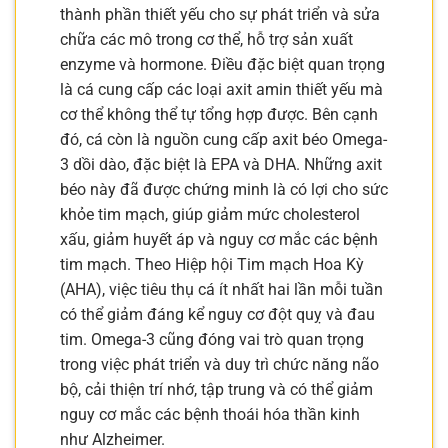
thành phần thiết yếu cho sự phát triển và sửa
chữa các mô trong cơ thể, hỗ trợ sản xuất
enzyme và hormone. Điều đặc biệt quan trọng
là cá cung cấp các loại axit amin thiết yếu mà
cơ thể không thể tự tổng hợp được. Bên cạnh
đó, cá còn là nguồn cung cấp axit béo Omega-
3 dồi dào, đặc biệt là EPA và DHA. Những axit
béo này đã được chứng minh là có lợi cho sức
khỏe tim mạch, giúp giảm mức cholesterol
xấu, giảm huyết áp và nguy cơ mắc các bệnh
tim mạch. Theo Hiệp hội Tim mạch Hoa Kỳ
(AHA), việc tiêu thụ cá ít nhất hai lần mỗi tuần
có thể giảm đáng kể nguy cơ đột quỵ và đau
tim. Omega-3 cũng đóng vai trò quan trọng
trong việc phát triển và duy trì chức năng não
bộ, cải thiện trí nhớ, tập trung và có thể giảm
nguy cơ mắc các bệnh thoái hóa thần kinh
như Alzheimer.