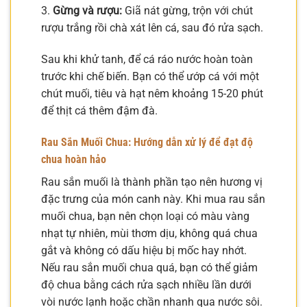
3.
Gừng và rượu:
Giã nát gừng, trộn với chút
rượu trắng rồi chà xát lên cá, sau đó rửa sạch.
Sau khi khử tanh, để cá ráo nước hoàn toàn
trước khi chế biến. Bạn có thể ướp cá với một
chút muối, tiêu và hạt nêm khoảng 15-20 phút
để thịt cá thêm đậm đà.
Rau Sắn Muối Chua: Hướng dẫn xử lý để đạt độ
chua hoàn hảo
Rau sắn muối là thành phần tạo nên hương vị
đặc trưng của món canh này. Khi mua rau sắn
muối chua, bạn nên chọn loại có màu vàng
nhạt tự nhiên, mùi thơm dịu, không quá chua
gắt và không có dấu hiệu bị mốc hay nhớt.
Nếu rau sắn muối chua quá, bạn có thể giảm
độ chua bằng cách rửa sạch nhiều lần dưới
vòi nước lạnh hoặc chần nhanh qua nước sôi.