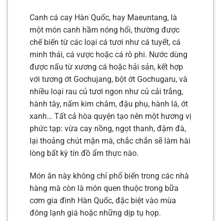
Canh cá cay Hàn Quốc, hay Maeuntang, là
một món canh hầm nóng hổi, thường được
chế biến từ các loại cá tươi như cá tuyết, cá
minh thái, cá vược hoặc cá rô phi. Nước dùng
được nấu từ xương cá hoặc hải sản, kết hợp
với tương ớt Gochujang, bột ớt Gochugaru, và
nhiều loại rau củ tươi ngon như củ cải trắng,
hành tây, nấm kim châm, đậu phụ, hành lá, ớt
xanh… Tất cả hòa quyện tạo nên một hương vị
phức tạp: vừa cay nồng, ngọt thanh, đậm đà,
lại thoảng chút mặn mà, chắc chắn sẽ làm hài
lòng bất kỳ tín đồ ẩm thực nào.
Món ăn này không chỉ phổ biến trong các nhà
hàng mà còn là món quen thuộc trong bữa
cơm gia đình Hàn Quốc, đặc biệt vào mùa
đông lạnh giá hoặc những dịp tụ họp.