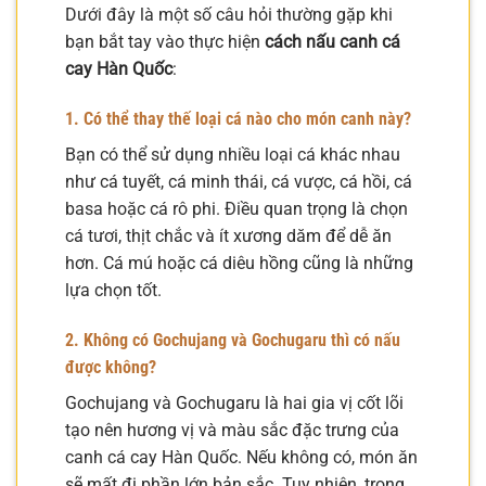
Dưới đây là một số câu hỏi thường gặp khi
bạn bắt tay vào thực hiện
cách nấu canh cá
cay Hàn Quốc
:
1. Có thể thay thế loại cá nào cho món canh này?
Bạn có thể sử dụng nhiều loại cá khác nhau
như cá tuyết, cá minh thái, cá vược, cá hồi, cá
basa hoặc cá rô phi. Điều quan trọng là chọn
cá tươi, thịt chắc và ít xương dăm để dễ ăn
hơn. Cá mú hoặc cá diêu hồng cũng là những
lựa chọn tốt.
2. Không có Gochujang và Gochugaru thì có nấu
được không?
Gochujang và Gochugaru là hai gia vị cốt lõi
tạo nên hương vị và màu sắc đặc trưng của
canh cá cay Hàn Quốc. Nếu không có, món ăn
sẽ mất đi phần lớn bản sắc. Tuy nhiên, trong