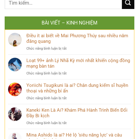
BÀI VIẾT – KINH NGHIỆM
Điều ít ai biết về Mai Phương Thúy sau nhiều năm
đăng quang
ở
Chức năng bình luận bị tắt
Điều
ít
Loạt 99+ ảnh Lý Nhã Kỳ mới nhất khiến cộng đồng
ai
mạng bàn tán
biết
ở
Chức năng bình luận bị tắt
về
Loạt
Mai
99+
Yoriichi Tsugikuni là ai? Chân dung kiếm sĩ huyền
Phương
ảnh
thoại và những bí ẩn
Thúy
Lý
sau
ở
Chức năng bình luận bị tắt
Nhã
nhiều
Yoriichi
Kỳ
năm
Tsugikuni
Kaneki Ken Là Ai? Khám Phá Hành Trình Biến Đổi
mới
đăng
là
Đầy Bi kịch
nhất
quang
ai?
khiến
ở
Chức năng bình luận bị tắt
Chân
cộng
Kaneki
dung
đồng
Ken
Mina Ashido là ai? Hé lộ ‘siêu năng lực’ và câu
kiếm
mạng
Là