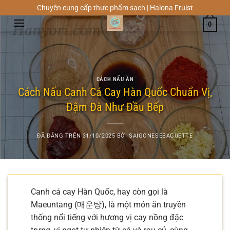
Chuyển
Chuyên cung cấp thực phẩm sạch | Halona Fruist
đến
0
nội
dung
CÁCH NẤU ĂN
Cách Nấu Canh Cá Cay Hàn Quốc Chuẩn Vị,
Đậm Đà Như Đầu Bếp
ĐÃ ĐĂNG TRÊN
31/10/2025
BỞI
SAIGONESEBAGUETTE
Canh cá cay Hàn Quốc, hay còn gọi là
Maeuntang (매운탕), là một món ăn truyền
thống nổi tiếng với hương vị cay nồng đặc