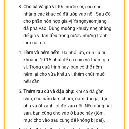
Cho cá và gia vị:
Khi nước sôi, cho nhẹ
nhàng các khúc cá đã ướp vào nồi. Sau đó,
cho phần hỗn hợp gia vị Yangnyeomjang
đã pha vào. Dùng muỗng khuấy nhẹ nhàng
để gia vị tan đều trong nước, nhưng tránh
làm nát cá.
Hầm và nêm nếm:
Hạ nhỏ lửa, đun liu riu
khoảng 10-15 phút để cá chín và thấm gia
vị. Trong quá trình này, bạn có thể nêm
nếm lại cho vừa khẩu vị, thêm chút muối
nếu cần.
Thêm rau củ và đậu phụ:
Khi cá đã gần
chín, cho nấm kim châm, nấm đùi gà, đậu
phụ và ớt xanh, ớt đỏ vào nồi. Nếu dùng hải
sản, bạn cũng cho vào ở bước này (tôm,
mực cho vào sau cùng để không bị dai).