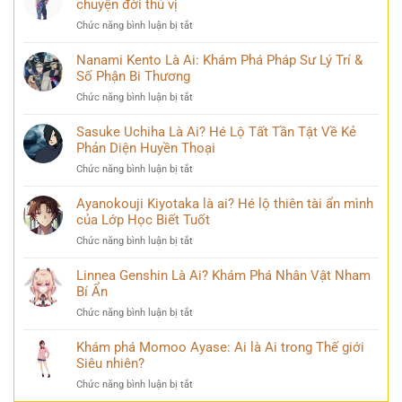
chuyện đời thú vị
sĩ
bàn
Ai?
huyền
tán
ở
Chức năng bình luận bị tắt
Khám
thoại
Mina
Phá
và
Ashido
Nanami Kento Là Ai: Khám Phá Pháp Sư Lý Trí &
Hành
những
là
Số Phận Bi Thương
Trình
bí
ai?
Biến
ẩn
ở
Chức năng bình luận bị tắt
Hé
Đổi
Nanami
lộ
Đầy
Kento
Sasuke Uchiha Là Ai? Hé Lộ Tất Tần Tật Về Kẻ
‘siêu
Bi
Là
Phản Diện Huyền Thoại
năng
kịch
Ai:
lực’
ở
Chức năng bình luận bị tắt
Khám
và
Sasuke
Phá
câu
Uchiha
Ayanokouji Kiyotaka là ai? Hé lộ thiên tài ẩn mình
Pháp
chuyện
Là
của Lớp Học Biết Tuốt
Sư
đời
Ai?
Lý
thú
ở
Chức năng bình luận bị tắt
Hé
Trí
vị
Ayanokouji
Lộ
&
Kiyotaka
Linnea Genshin Là Ai? Khám Phá Nhân Vật Nham
Tất
Số
là
Bí Ẩn
Tần
Phận
ai?
Tật
Bi
ở
Chức năng bình luận bị tắt
Hé
Về
Thương
Linnea
lộ
Kẻ
Genshin
Khám phá Momoo Ayase: Ai là Ai trong Thế giới
thiên
Phản
Là
Siêu nhiên?
tài
Diện
Ai?
ẩn
Huyền
ở
Chức năng bình luận bị tắt
Khám
mình
Thoại
Khám