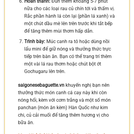
Hoàn thành:
Đun thêm khoảng 5-7 phút
nữa cho các loại rau củ chín tới và thấm vị.
Rắc phần hành lá còn lại (phần lá xanh) và
một chút dầu mè lên trên trước khi tắt bếp
để tăng thêm mùi thơm hấp dẫn.
Trình bày:
Múc canh ra tô hoặc dùng nồi
lẩu mini để giữ nóng và thưởng thức trực
tiếp trên bàn ăn. Bạn có thể trang trí thêm
một vài lá rau thơm hoặc chút bột ớt
Gochugaru lên trên.
saigonesebaguette.vn
khuyến nghị bạn nên
thưởng thức món canh cá cay này khi còn
nóng hổi, kèm với cơm trắng và một số món
panchan (món ăn kèm) Hàn Quốc như kim
chi, củ cải muối để tăng thêm hương vị cho
bữa ăn.