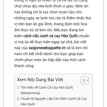
trưng, vị ngọt tự nhiên từ cá và rau củ, cùng
chút chua dịu nhẹ kích thích vị giác. Món ăn
này không chỉ là lựa chọn hoàn hảo cho
những ngày se lạnh mà còn là điểm nhấn thú
vị trên bàn ăn gia đình, mang đậm tinh hoa
ẩm thực xứ sở kim chi. Nếu bạn đang tìm
kiếm
cách nấu canh cá cay Hàn Quốc
chuẩn
vị mà lại dễ thực hiện ngay tại nhà, bài viết
này của
saigonesebaguette.vn
sẽ là kim chỉ
nam chi tiết nhất dành cho bạn, giúp bạn
chinh phục món ăn hấp dẫn này một cách
thành công.
Xem Nội Dung Bài Viết
Tìm Hiểu Về Canh Cá Cay Hàn Quốc
(Maeuntang)
Chuẩn Bị Nguyên Liệu Cho Món Canh Cá Cay
Hàn Quốc