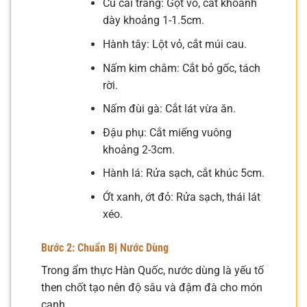
Củ cải trắng: Gọt vỏ, cắt khoanh
dày khoảng 1-1.5cm.
Hành tây: Lột vỏ, cắt múi cau.
Nấm kim châm: Cắt bỏ gốc, tách
rời.
Nấm đùi gà: Cắt lát vừa ăn.
Đậu phụ: Cắt miếng vuông
khoảng 2-3cm.
Hành lá: Rửa sạch, cắt khúc 5cm.
Ớt xanh, ớt đỏ: Rửa sạch, thái lát
xéo.
Bước 2: Chuẩn Bị Nước Dùng
Trong ẩm thực Hàn Quốc, nước dùng là yếu tố
then chốt tạo nên độ sâu và đậm đà cho món
canh.