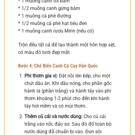
* 1 muỗng canh tỏi băm
* 1/2 muỗng canh gừng băm
* 1 muỗng cà phê đường
* 1/2 muỗng cà phê hạt tiêu đen
* 1 muỗng canh rượu Mirin (nếu có)
Trộn đều tất cả để tạo thành một hỗn hợp sệt,
có màu đỏ tươi đẹp mắt.
Bước 4: Chế Biến Canh Cá Cay Hàn Quốc
Phi thơm gia vị:
Đặt nồi lên bếp, cho một
chút dầu ăn. Khi dầu nóng, cho phần gốc
hành lá (phần trắng) và hành tây vào phi
thơm khoảng 1-2 phút cho đến khi hành
tây hơi mềm và có mùi thơm.
Thêm củ cải và nước dùng:
Cho củ cải
trắng vào nồi, đảo sơ. Sau đó đổ toàn bộ
nước dùng đã chuẩn bị vào. Đun sôi.