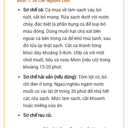
Bước 1: Sơ Chế Nguyên Liệu
Sơ chế cá:
Cá mua về làm sạch vảy, bỏ
ruột, cắt bỏ mang. Rửa sạch dưới vòi nước
chảy, đặc biệt là phần bụng cá để loại bỏ
máu đông. Dùng muối hạt chà xát bên
ngoài và bên trong cá để khử mùi tanh, sau
đó rửa lại thật sạch. Cắt cá thành từng
khúc dày khoảng 3-4cm. Ướp cá với một
chút muối, tiêu và rượu Mirin (nếu có) trong
khoảng 15-20 phút.
Sơ chế hải sản (nếu dùng):
Tôm lột vỏ, bỏ
chỉ đen ở lưng. Ngao/nghêu ngâm nước
muối có vài lát ớt trong 30 phút để nhả hết
cát, rửa sạch. Mực làm sạch, cắt khoanh
hoặc miếng vừa ăn.
Sơ chế rau củ: