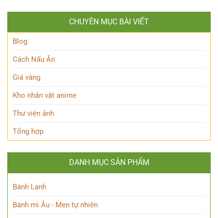
Phá
của
phá
Nhân
Lớp
Momoo
Vật
Học
CHUYÊN MỤC BÀI VIẾT
Ayase:
Nham
Biết
Ai
Bí
Tuốt
là
Blog
Ẩn
Ai
trong
Cách Nấu Ăn
Thế
giới
Giá vàng
Siêu
nhiên?
Kho nhân vật anime
Thư viện ảnh
Tổng hợp
DANH MỤC SẢN PHẨM
Bánh Lạnh
Bánh mì Âu - Men tự nhiên