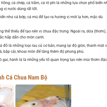
u hồng, cá chép, cá trắm, cá rô phi là những lựa chọn phổ biến n
g vị nước dùng rất tốt.
iển như cá bớp, cá mú để tạo ra hương vị mới lạ hơn, mặc dù
 thể thiếu để tạo nên vị chua đặc trưng. Ngoài ra, dứa (thơm),
sắc hấp dẫn cho món canh.
 đỗ là những loại rau củ cơ bản, mang lại độ giòn, thanh mát 
à, bắp cải, khoai môn để tăng thêm độ phong phú.
gò gai, hành lá là những yếu tố quan trọng tạo nên mùi thơm đặc
anh Cá Chua Nam Bộ