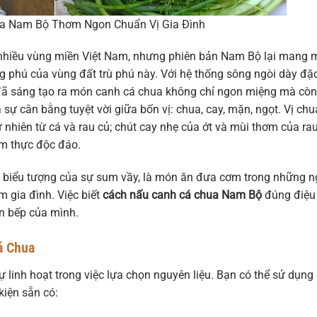
a Nam Bộ Thơm Ngon Chuẩn Vị Gia Đình
 nhiều vùng miền Việt Nam, nhưng phiên bản Nam Bộ lại mang 
g phú của vùng đất trù phú này. Với hệ thống sông ngòi dày đặc
ã sáng tạo ra món canh cá chua không chỉ ngon miệng mà còn
ự cân bằng tuyệt vời giữa bốn vị: chua, cay, mặn, ngọt. Vị chu
 nhiên từ cá và rau củ; chút cay nhẹ của ớt và mùi thơm của ra
ẩm thực độc đáo.
 biểu tượng của sự sum vầy, là món ăn đưa cơm trong những 
 gia đình. Việc biết
cách nấu canh cá chua Nam Bộ
đúng điệu
n bếp của mình.
á Chua
linh hoạt trong việc lựa chọn nguyên liệu. Bạn có thể sử dụng
kiện sẵn có: