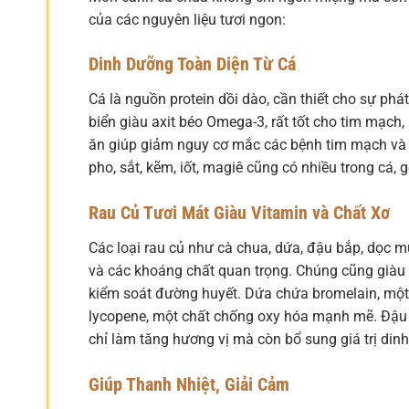
của các nguyên liệu tươi ngon:
Dinh Dưỡng Toàn Diện Từ Cá
Cá là nguồn protein dồi dào, cần thiết cho sự phát
biển giàu axit béo Omega-3, rất tốt cho tim mạch
ăn giúp giảm nguy cơ mắc các bệnh tim mạch và đ
pho, sắt, kẽm, iốt, magiê cũng có nhiều trong cá,
Rau Củ Tươi Mát Giàu Vitamin và Chất Xơ
Các loại rau củ như cà chua, dứa, đậu bắp, dọc m
và các khoáng chất quan trọng. Chúng cũng giàu 
kiểm soát đường huyết. Dứa chứa bromelain, một
lycopene, một chất chống oxy hóa mạnh mẽ. Đậu 
chỉ làm tăng hương vị mà còn bổ sung giá trị di
Giúp Thanh Nhiệt, Giải Cảm