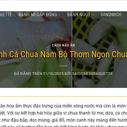
GUETTE
BÁNH MÌ CẤP ĐÔNG
BÁNH NGỌT
SANDWICH
CÁCH NẤU ĂN
nh Cá Chua Nam Bộ Thơm Ngon Chuẩn
ĐÃ ĐĂNG TRÊN
31/10/2025
BỞI
SAIGONESEBAGUETTE
 văn hóa ẩm thực đặc trưng của miền sông nước mà còn là món
Việt. Với sự kết hợp hài hòa giữa vị chua thanh từ me, dứa, cà ch
 mát như đậu bắp, dọc mùng, giá đỗ, món canh này mang đến hươ