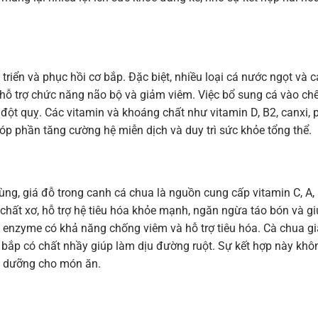
 triển và phục hồi cơ bắp. Đặc biệt, nhiều loại cá nước ngọt và c
, hỗ trợ chức năng não bộ và giảm viêm. Việc bổ sung cá vào ch
ột quỵ. Các vitamin và khoáng chất như vitamin D, B2, canxi, 
 góp phần tăng cường hệ miễn dịch và duy trì sức khỏe tổng thể.
ùng, giá đỗ trong canh cá chua là nguồn cung cấp vitamin C, A, 
chất xơ, hỗ trợ hệ tiêu hóa khỏe mạnh, ngăn ngừa táo bón và g
 enzyme có khả năng chống viêm và hỗ trợ tiêu hóa. Cà chua g
bắp có chất nhầy giúp làm dịu đường ruột. Sự kết hợp này khô
nh dưỡng cho món ăn.