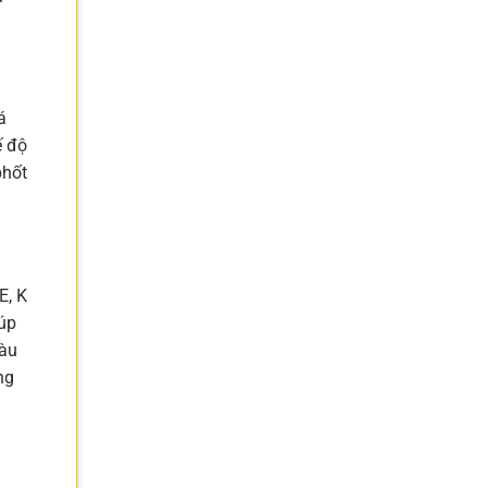
á
ế độ
phốt
E, K
iúp
iàu
ng