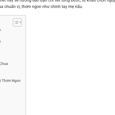
viết này sẽ hướng dẫn bạn chi tiết từng bước, từ khâu chọn ngu
ua chuẩn vị, thơm ngon như chính tay mẹ nấu.
ộ
ộ
 Chua
Bộ Thơm Ngon