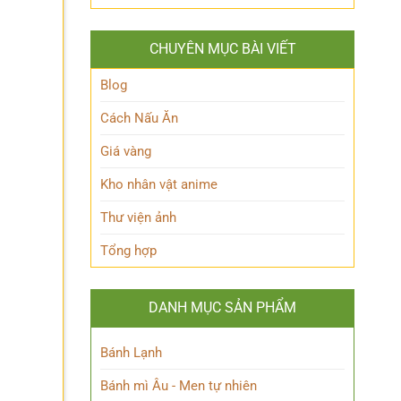
Queen
lộ
Anh
Maeve
thân
Hùng
Là
thế
Đầy
CHUYÊN MỤC BÀI VIẾT
Ai?
Nữ
Quyến
Hé
Phù
Rũ
Lộ
Blog
thủy
Bí
tài
Ẩn
Cách Nấu Ăn
ba
Nhân
Vật
Giá vàng
Này!
Kho nhân vật anime
Thư viện ảnh
Tổng hợp
DANH MỤC SẢN PHẨM
Bánh Lạnh
Bánh mì Âu - Men tự nhiên