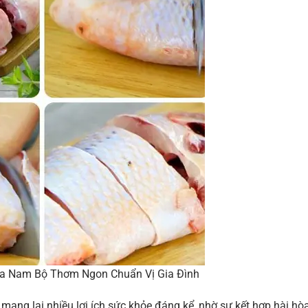
a Nam Bộ Thơm Ngon Chuẩn Vị Gia Đình
ng lại nhiều lợi ích sức khỏe đáng kể, nhờ sự kết hợp hài hò