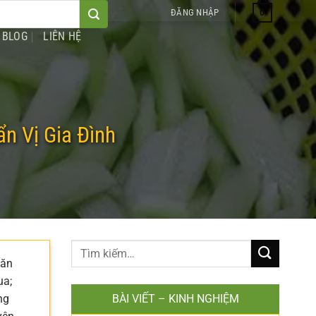
0
ĐĂNG NHẬP
BLOG
LIÊN HỆ
 Vị Gia Đình
 ăn
ua;
ng
BÀI VIẾT – KINH NGHIỆM