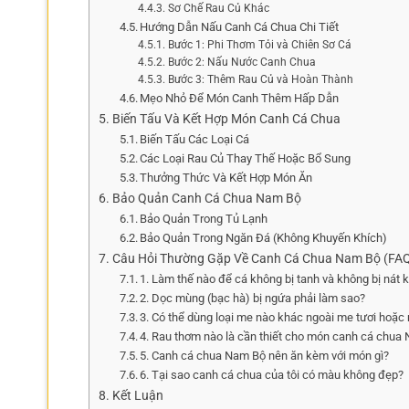
Sơ Chế Rau Củ Khác
Hướng Dẫn Nấu Canh Cá Chua Chi Tiết
Bước 1: Phi Thơm Tỏi và Chiên Sơ Cá
Bước 2: Nấu Nước Canh Chua
Bước 3: Thêm Rau Củ và Hoàn Thành
Mẹo Nhỏ Để Món Canh Thêm Hấp Dẫn
Biến Tấu Và Kết Hợp Món Canh Cá Chua
Biến Tấu Các Loại Cá
Các Loại Rau Củ Thay Thế Hoặc Bổ Sung
Thưởng Thức Và Kết Hợp Món Ăn
Bảo Quản Canh Cá Chua Nam Bộ
Bảo Quản Trong Tủ Lạnh
Bảo Quản Trong Ngăn Đá (Không Khuyến Khích)
Câu Hỏi Thường Gặp Về Canh Cá Chua Nam Bộ (FA
1. Làm thế nào để cá không bị tanh và không bị nát 
2. Dọc mùng (bạc hà) bị ngứa phải làm sao?
3. Có thể dùng loại me nào khác ngoài me tươi hoặc
4. Rau thơm nào là cần thiết cho món canh cá chua
5. Canh cá chua Nam Bộ nên ăn kèm với món gì?
6. Tại sao canh cá chua của tôi có màu không đẹp?
Kết Luận