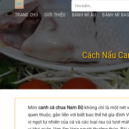
Tìm
Chuyển
kiếm:
đến
TRANG CHỦ
GIỚI THIỆU
BÁNH MÌ ÂU
BÁNH MÌ BA
nội
dung
Cách Nấu Ca
Món
canh cá chua Nam Bộ
không chỉ là một nét
quen thuộc, gắn liền với biết bao thế hệ gia đình 
vị ngọt tự nhiên của cá và các loại rau củ tươi