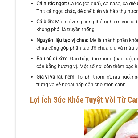
Cá nước ngọt:
Cá lóc (cá quả), cá basa, cá diê
Thịt cá ngọt, chắc, dễ chế biến và hấp thụ hươn
Cá biển:
Một số vùng cũng thử nghiệm với cá b
không phải là truyền thống.
Nguyên liệu tạo vị chua:
Me là thành phần không
chua cũng góp phần tạo độ chua dịu và màu 
Rau củ đi kèm:
Đậu bắp, dọc mùng (bạc hà), giá
cân bằng hương vị. Một số nơi còn thêm bạc h
Gia vị và rau nêm:
Tỏi phi thơm, ớt, rau ngổ, n
trưng và vẻ ngoài hấp dẫn cho món canh.
Lợi Ích Sức Khỏe Tuyệt Vời Từ C