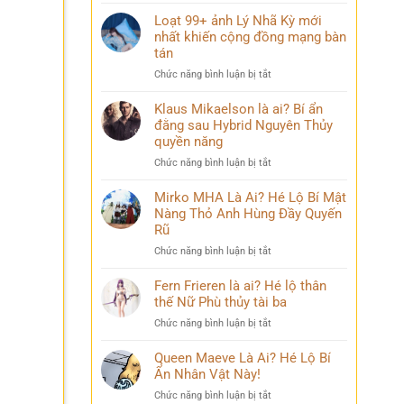
Điều
mang
bỏ
ít
Loạt 99+ ảnh Lý Nhã Kỳ mới
nhiều
qua
ai
nhất khiến cộng đồng mạng bàn
cảm
biết
xúc
tán
về
khó
ở
Chức năng bình luận bị tắt
Mai
diễn
Loạt
Phương
tả
99+
Klaus Mikaelson là ai? Bí ẩn
Thúy
ảnh
đằng sau Hybrid Nguyên Thủy
sau
Lý
nhiều
quyền năng
Nhã
năm
ở
Chức năng bình luận bị tắt
Kỳ
đăng
Klaus
mới
quang
Mikaelson
Mirko MHA Là Ai? Hé Lộ Bí Mật
nhất
là
Nàng Thỏ Anh Hùng Đầy Quyến
khiến
ai?
cộng
Rũ
Bí
đồng
ở
Chức năng bình luận bị tắt
ẩn
mạng
Mirko
đằng
bàn
MHA
Fern Frieren là ai? Hé lộ thân
sau
tán
Là
thế Nữ Phù thủy tài ba
Hybrid
Ai?
Nguyên
ở
Chức năng bình luận bị tắt
Hé
Thủy
Fern
Lộ
quyền
Frieren
Queen Maeve Là Ai? Hé Lộ Bí
Bí
năng
là
Ẩn Nhân Vật Này!
Mật
ai?
Nàng
ở
Chức năng bình luận bị tắt
Hé
Thỏ