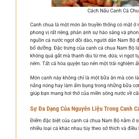
Cách Nấu Canh Cá Chu
Canh chua là một món ăn truyền thống có mặt ở
phong vị rất riêng, phản ánh sự hào sảng và phon
nguồn cá nước ngọt dồi dào, người dân Nam Bộ đ
bổ dưỡng. Đặc trưng của canh cá chua Nam Bộ là s
không quá gắt mà thanh dịu từ me, dứa; vị ngọt tự
nêm. Tất cả hòa quyện tạo nên một trải nghiệm 
Món canh này không chỉ là một bữa ăn mà còn là
nắng nóng hay làm ấm bụng trong những bữa cơm
giúp bạn mang hơi thở của miền sông nước về că
Sự Đa Dạng Của Nguyên Liệu Trong Canh C
Điểm đặc biệt của canh cá chua Nam Bộ nằm ở sự 
nhiều loại cá khác nhau tùy theo sở thích và điều 