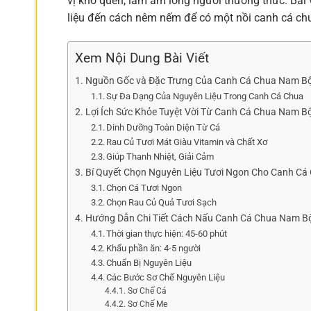
vị khó quên, làm ấm lòng người thưởng thức. Bài 
liệu đến cách nêm nếm để có một nồi canh cá ch
Xem Nội Dung Bài Viết
Nguồn Gốc và Đặc Trưng Của Canh Cá Chua Nam B
Sự Đa Dạng Của Nguyên Liệu Trong Canh Cá Chua
Lợi Ích Sức Khỏe Tuyệt Vời Từ Canh Cá Chua Nam B
Dinh Dưỡng Toàn Diện Từ Cá
Rau Củ Tươi Mát Giàu Vitamin và Chất Xơ
Giúp Thanh Nhiệt, Giải Cảm
Bí Quyết Chọn Nguyên Liệu Tươi Ngon Cho Canh Cá
Chọn Cá Tươi Ngon
Chọn Rau Củ Quả Tươi Sạch
Hướng Dẫn Chi Tiết Cách Nấu Canh Cá Chua Nam 
Thời gian thực hiện: 45-60 phút
Khẩu phần ăn: 4-5 người
Chuẩn Bị Nguyên Liệu
Các Bước Sơ Chế Nguyên Liệu
Sơ Chế Cá
Sơ Chế Me