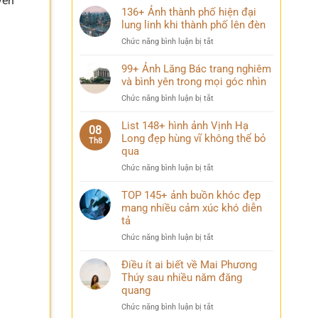
yên
136+ Ảnh thành phố hiện đại
lung linh khi thành phố lên đèn
ở
Chức năng bình luận bị tắt
136+
Ảnh
99+ Ảnh Lăng Bác trang nghiêm
thành
và bình yên trong mọi góc nhìn
phố
ở
Chức năng bình luận bị tắt
hiện
99+
đại
Ảnh
List 148+ hình ảnh Vịnh Hạ
lung
08
Lăng
Long đẹp hùng vĩ không thể bỏ
linh
Th8
Bác
qua
khi
trang
thành
ở
Chức năng bình luận bị tắt
nghiêm
phố
List
và
lên
148+
TOP 145+ ảnh buồn khóc đẹp
bình
đèn
hình
mang nhiều cảm xúc khó diễn
yên
ảnh
trong
tả
Vịnh
mọi
ở
Chức năng bình luận bị tắt
Hạ
góc
TOP
Long
nhìn
145+
Điều ít ai biết về Mai Phương
đẹp
ảnh
Thúy sau nhiều năm đăng
hùng
buồn
vĩ
quang
khóc
không
ở
Chức năng bình luận bị tắt
đẹp
thể