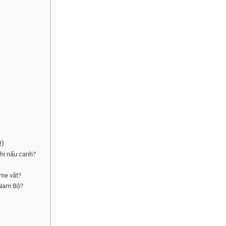
Q)
khi nấu canh?
 me vắt?
 Nam Bộ?